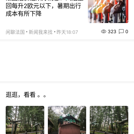
回每升2欧元以下，暑期出行
成本有所下降
323
0
闲聊法国
新闻我来找
昨天18:07
逛逛，看看 。。