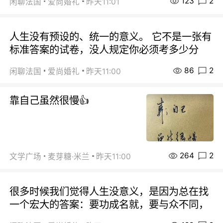
123
2
闲聊法国
爱尚婚礼
昨天11:01
人生没有预设的、统一的意义。 它不是一张有
标准答案的试卷，没人规定你必须考多少分
86
2
闲聊法国
爱尚婚礼
昨天11:00
靠自己虽然很慢👍
264
2
文学广场
麦芽糖·米兰
昨天11:00
很多时候我们觉得人生没意义，是因为总在找
一个宏大的答案：要功成名就，要与众不同，