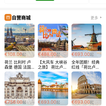
自营商城
更多
€108.00
€488.00
€693.00
起
起
起
荷兰 比利时 卢
【大风车 大峡谷
全年团期！经典
森堡 德国 法国
之旅】 荷比卢德
红线「荷比卢德
超爽玩遍西欧 循
法 巴黎上下 经
法」七天循环 五
环线 全程四星宾
典五国四日游
国 仅售99欧/人/
馆 108欧/人/天
488欧/人
天！巴黎上下！
包拼房~
€756.00
€693.00
€693.00
起
起
起