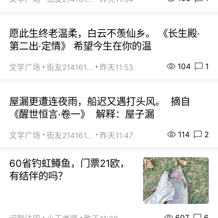
愿此生终老温柔，白云不羡仙乡。 《长生殿·
第二出·定情》 希望今生在你的温
104
1
文学广场
街友21416156
昨天11:53
屋漏更遭连夜雨，船迟又遇打头风。 摘自
《醒世恒言·卷一》 解释：屋子漏
114
2
文学广场
街友21416156
昨天11:47
60省钓虹鳟鱼，门票21欧，
有结伴的吗？
607
6