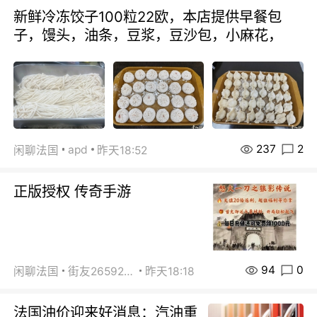
新鲜冷冻饺子100粒22欧，本店提供早餐包
子，馒头，油条，豆浆，豆沙包，小麻花，
237
2
apd
闲聊法国
昨天18:52
正版授权 传奇手游
94
0
闲聊法国
街友26592800
昨天18:18
法国油价迎来好消息：汽油重