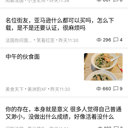
闲聊法国
小玉老师
昨天11:38
名位街友，亚马逊什么都可以买吗，怎么下
载，是不是还要认证，很麻烦吗
296
4
法国你问我答
笑看红臣
昨天11:30
中午的伙食面
660
9
美食天下
美洲豹XF
昨天11:30
你的存在，本身就是意义 很多人觉得自己普通
又渺小，没做出什么成绩，好像活着没什么