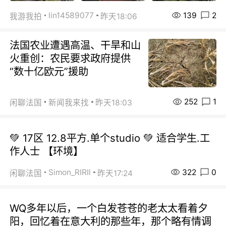
139
2
lin14589077
我游我拍
昨天18:06
法国农业遭遇高温、干旱和山
火重创：农民要求政府提供
“数十亿欧元”援助
252
1
闲聊法国
新闻我来找
昨天18:03
💚 17区 12.8平方.单个studio 💚 适合学生.工
作人士 【环境】
322
0
Simon_RIRIl
闲聊法国
昨天17:24
WQ多年以后，一个白发苍苍的老太太看着夕
阳，回忆着在意大利的那些年，那个略有情调