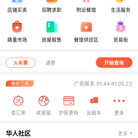
店铺买卖
招聘求职
附近餐馆
生活服务
跳蚤市场
房屋租售
餐馆供应区
贸易街
火车票
通票
开始查询
广告联系 01.44.61.05.23
查汇率
续居留
护照更新
出租车
更多
华人社区
更多