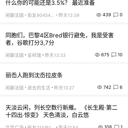
什么你的可能还是3.5%？ 最近准备
439
0
闲聊法国
街友90454511
昨天13:39
同胞们，巴黎4区Bred银行避免，我是受害
者，谷歌打分3,7分
675
10
闲聊法国
呈祥瑞
昨天13:33
丽岙人跑到沈岙拉皮条
742
6
闲聊法国
逝去的生活
昨天13:27
天淡云闲，列长空数行新雁。 《长生殿·第二
十四出·惊变》 天色清淡，白云悠
108
1
文学广场
街友21416156
昨天11:54