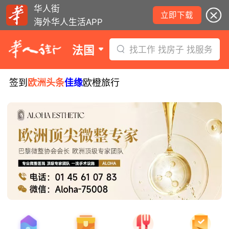
华人街
立即下载
海外华人生活APP
法国
找工作 找房子 找服务
签到
欧洲头条
佳缘
欧橙旅行