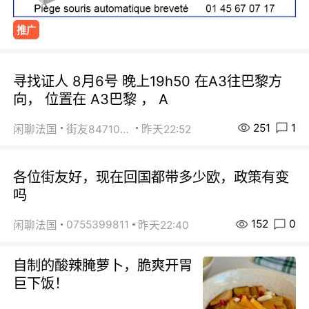
推广
寻找证人 8月6号 晚上19h50 在A3往巴黎方
向， 位置在 A3巴黎 ， A
251
1
闲聊法国
街友84710671
昨天22:52
各位街友好，现在回国都带多少欧，政策有变
吗
152
0
0755399811
闲聊法国
昨天22:40
自制的酸辣腌萝卜，脆爽开胃
巨下饭！