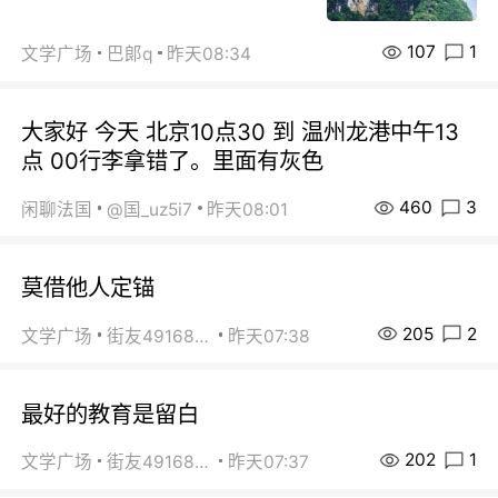
107
1
文学广场
巴郞q
昨天08:34
大家好 今天 北京10点30 到 温州龙港中午13
点 00行李拿错了。里面有灰色
460
3
闲聊法国
@国_uz5i7
昨天08:01
莫借他人定锚
205
2
文学广场
街友49168527
昨天07:38
最好的教育是留白
202
1
文学广场
街友49168527
昨天07:37