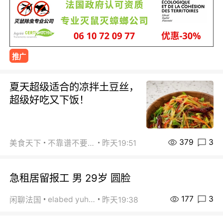
推广
夏天超级适合的凉拌土豆丝，
超级好吃又下饭！
379
3
美食天下
不靠谱不要联系
昨天19:51
急租居留报工 男 29岁 圆脸
177
3
elabed yuhua
闲聊法国
昨天19:38