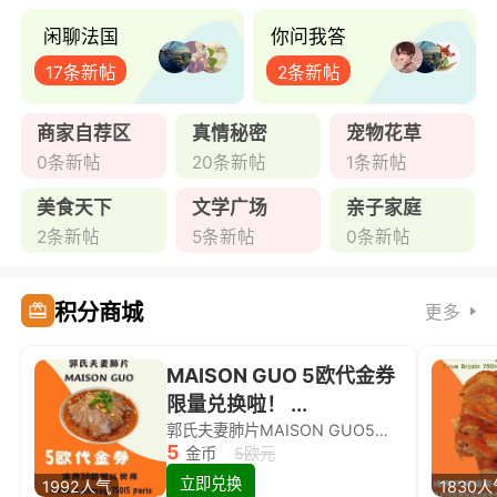
闲聊法国
你问我答
17条新帖
2条新帖
商家自荐区
真情秘密
宠物花草
0条新帖
20条新帖
1条新帖
美食天下
文学广场
亲子家庭
2条新帖
5条新帖
0条新帖
积分商城
更多
MAISON GUO 5欧代金券
限量兑换啦！ ...
郭氏夫妻肺片MAISON GUO5欧代金券限量兑换啦！
5
金币
5欧元
立即兑换
1992人气
1830