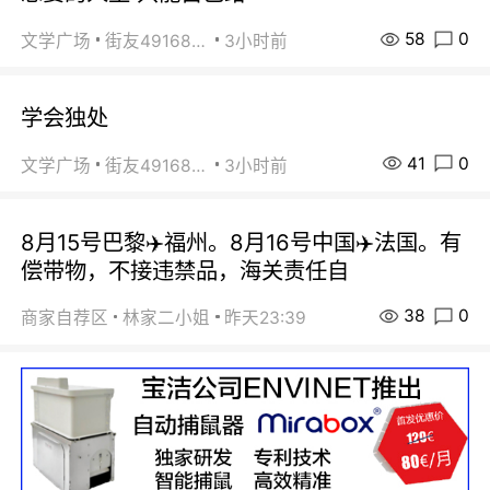
58
0
文学广场
街友49168527
3小时前
学会独处
41
0
文学广场
街友49168527
3小时前
8月15号巴黎✈️福州。8月16号中国✈️法国。有
偿带物，不接违禁品，海关责任自
38
0
商家自荐区
林家二小姐
昨天23:39