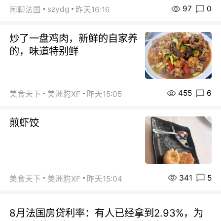
97
0
szydg
闲聊法国
昨天16:16
炒了一盘鸡肉，新鲜的自家养
的，味道特别鲜
455
6
美食天下
美洲豹XF
昨天15:05
煎虾饺
341
5
美食天下
美洲豹XF
昨天15:04
8月法国房贷利率：有人已经拿到2.93%，为