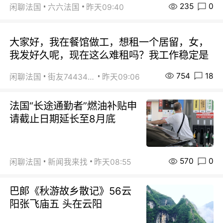
235
0
闲聊法国
六六法国
昨天09:40
大家好，我在餐馆做工，想租一个居留，女，
我发好久呢，现在这么难租吗？我工作稳定是
754
18
闲聊法国
街友74434350
昨天09:06
法国“长途通勤者”燃油补贴申
请截止日期延长至8月底
570
0
闲聊法国
新闻我来找
昨天08:55
巴郞《秋游故乡散记》56云
阳张飞庙五 头在云阳