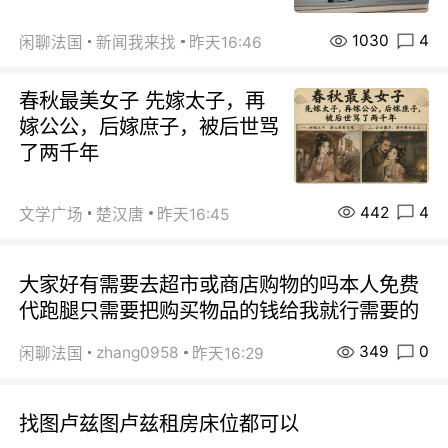
1030
4
闲聊法国
新闻我来找
昨天16:46
春秋最美女子 先嫁太子，再
嫁公公，后嫁庶子，被后世骂
了两千年
442
4
文学广场
楚汉唐
昨天16:45
大家好有需要去超市或商店购物的吗本人免费
代跑腿只需要把购买物品的钱给我就行需要的
349
0
zhang0958
闲聊法国
昨天16:29
找图卢兹图卢兹租房床位都可以