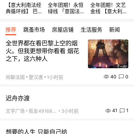
【意大利南法经
全年团期！永恒
全年团期！文艺
典循环线】 巴黎
绿线 「意国法
金线 【意大利一
上下 所有日期铁
南」巴黎上下 去
地】 循环7日游
发！ 全程四星级
意大利 南法 99
全程693欧/人起
推荐
跳蚤市场
房屋店铺
生活服务
新闻
宾馆 108欧/天起
欧/天起 ~包拼房
每周铁发！
全程756欧/位
全世界都在看巴黎上空的烟
火。但我更想带你看看 烟花
之下，这六种人
40
0
闲聊法国
楚汉唐
1小时前
迟舟亦渡
41
1
文学广场
街友49168527
3小时前
想要的人生 只能自己给