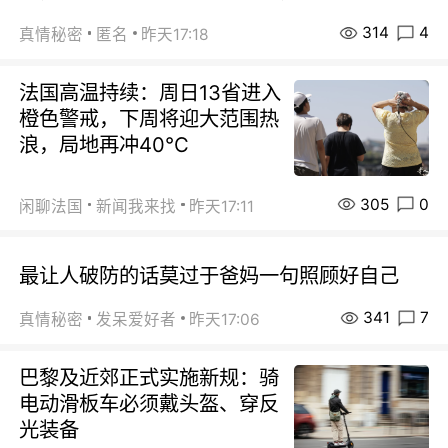
314
4
真情秘密
匿名
昨天17:18
法国高温持续：周日13省进入
橙色警戒，下周将迎大范围热
浪，局地再冲40℃
305
0
闲聊法国
新闻我来找
昨天17:11
最让人破防的话莫过于爸妈一句照顾好自己
341
7
真情秘密
发呆爱好者
昨天17:06
巴黎及近郊正式实施新规：骑
电动滑板车必须戴头盔、穿反
光装备