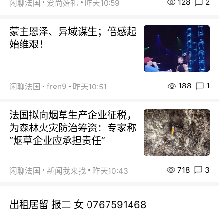
128
2
闲聊法国
爱尚婚礼
昨天10:59
蒙主恩泽、异域谋生；倍感起
始维艰！
188
1
fren9
闲聊法国
昨天10:51
法国拟向烟草生产企业征税，
为森林火灾防治筹资：专家称
“烟草企业应承担责任”
718
3
闲聊法国
新闻我来找
昨天10:43
出租居留 报工 女 0767591468