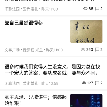
85
2
闲聊法国
爱尚婚礼
昨天11:00
靠自己虽然很慢👍
263
2
文学广场
麦芽糖·米兰
昨天11:00
很多时候我们觉得人生没意义，是因为总在找
一个宏大的答案：要功成名就，要与众不同，
127
2
闲聊法国
爱尚婚礼
昨天10:59
蒙主恩泽、异域谋生；倍感起
始维艰！