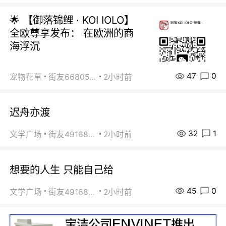
🌟 【御落锦鲤 · KOI IOLO】
全欧尊享发布： 在欧洲的商
海浮沉
47
0
宠物花草
街友66805488
2小时前
迟舟亦渡
32
1
文学广场
街友49168527
2小时前
想要的人生 只能自己给
45
0
文学广场
街友49168527
2小时前