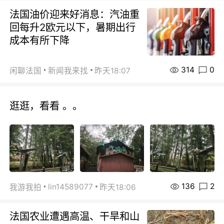
法国油价迎来好消息：汽油重
回每升2欧元以下，暑期出行
成本有所下降
314
0
闲聊法国
新闻我来找
昨天18:07
逛逛，看看 。。
136
2
lin14589077
我游我拍
昨天18:06
法国农业遭遇高温、干旱和山