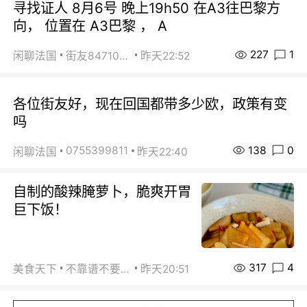
寻找证人 8月6号 晚上19h50 在A3往巴黎方
向， 位置在 A3巴黎 ， A
227
1
闲聊法国
街友84710671
昨天22:52
各位街友好，现在回国都带多少欧，政策有变
吗
138
0
0755399811
闲聊法国
昨天22:40
自制的酸辣腌萝卜，脆爽开胃
巨下饭！
317
4
美食天下
不靠谱不要联系
昨天20:51