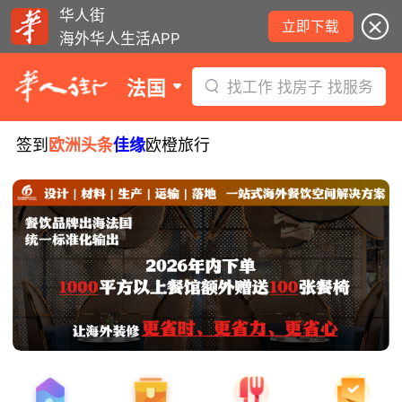
华人街
立即下载
海外华人生活APP
法国
找工作 找房子 找服务
签到
欧洲头条
佳缘
欧橙旅行