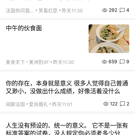
292
4
法国你问我答
笑看红臣
昨天11:30
中午的伙食面
659
9
美食天下
美洲豹XF
昨天11:30
你的存在，本身就是意义 很多人觉得自己普通
又渺小，没做出什么成绩，好像活着没什么
122
2
闲聊法国
爱尚婚礼
昨天11:01
人生没有预设的、统一的意义。 它不是一张有
标准答案的试卷，没人规定你必须考多少分