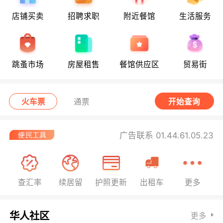
店铺买卖
招聘求职
附近餐馆
生活服务
跳蚤市场
房屋租售
餐馆供应区
贸易街
火车票
通票
开始查询
广告联系 01.44.61.05.23
查汇率
续居留
护照更新
出租车
更多
华人社区
更多