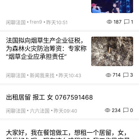
187
1
fren9
闲聊法国
昨天10:51
法国拟向烟草生产企业征税，
为森林火灾防治筹资：专家称
“烟草企业应承担责任”
714
3
闲聊法国
新闻我来找
昨天10:43
出租居留 报工 女 0767591468
234
0
闲聊法国
六六法国
昨天09:40
大家好，我在餐馆做工，想租一个居留，女，