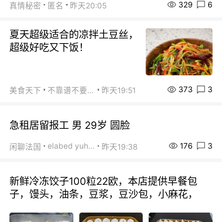
329
6
真情秘密
匿名
昨天20:05
夏天超级适合的凉拌土豆丝，
超级好吃又下饭！
373
3
美食天下
不靠谱不要联系
昨天19:51
急租居留报工 男 29岁 圆脸
176
3
elabed yuhua
闲聊法国
昨天19:38
新鲜冷冻饺子100粒22欧，本店提供早餐包
子，馒头，油条，豆浆，豆沙包，小麻花，