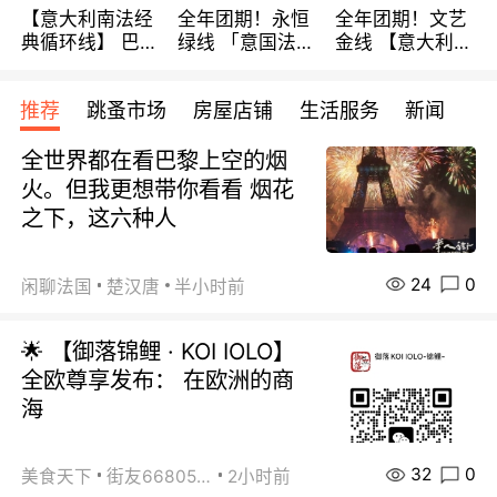
【意大利南法经
全年团期！永恒
全年团期！文艺
典循环线】 巴黎
绿线 「意国法
金线 【意大利一
上下 所有日期铁
南」巴黎上下 去
地】 循环7日游
发！ 全程四星级
意大利 南法 99
全程693欧/人起
推荐
跳蚤市场
房屋店铺
生活服务
新闻
宾馆 108欧/天起
欧/天起 ~包拼房
每周铁发！
全程756欧/位
全世界都在看巴黎上空的烟
火。但我更想带你看看 烟花
之下，这六种人
24
0
闲聊法国
楚汉唐
半小时前
🌟 【御落锦鲤 · KOI IOLO】
全欧尊享发布： 在欧洲的商
海
32
0
美食天下
街友66805488
2小时前