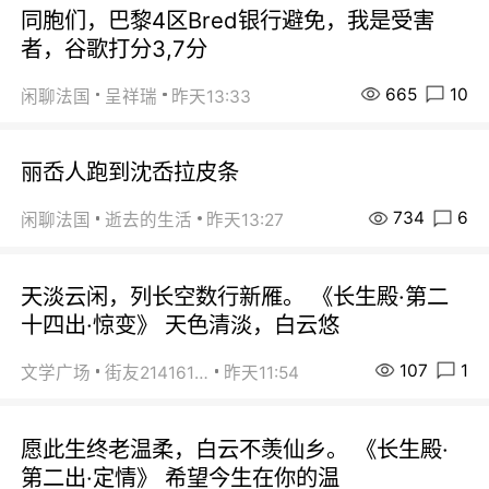
同胞们，巴黎4区Bred银行避免，我是受害
者，谷歌打分3,7分
665
10
闲聊法国
呈祥瑞
昨天13:33
丽岙人跑到沈岙拉皮条
734
6
闲聊法国
逝去的生活
昨天13:27
天淡云闲，列长空数行新雁。 《长生殿·第二
十四出·惊变》 天色清淡，白云悠
107
1
文学广场
街友21416156
昨天11:54
愿此生终老温柔，白云不羡仙乡。 《长生殿·
第二出·定情》 希望今生在你的温