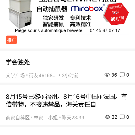
推广
学会独处
36
0
文学广场
街友49168527
2小时前
8月15号巴黎✈️福州。8月16号中国✈️法国。有
偿带物，不接违禁品，海关责任自
32
0
商家自荐区
林家二小姐
昨天23:39