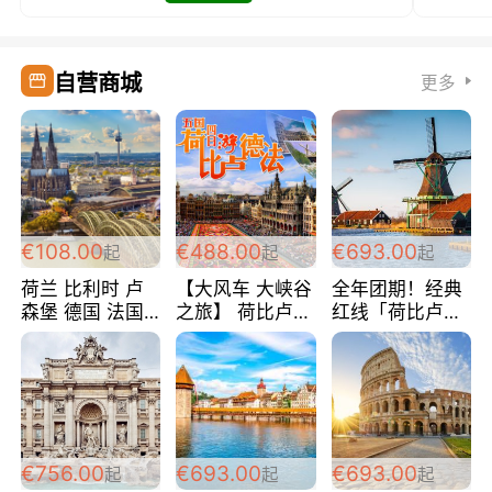
自营商城
更多
€108.00
€488.00
€693.00
起
起
起
荷兰 比利时 卢
【大风车 大峡谷
全年团期！经典
森堡 德国 法国
之旅】 荷比卢德
红线「荷比卢德
超爽玩遍西欧 循
法 巴黎上下 经
法」七天循环 五
环线 全程四星宾
典五国四日游
国 仅售99欧/人/
馆 108欧/人/天
488欧/人
天！巴黎上下！
包拼房~
€756.00
€693.00
€693.00
起
起
起