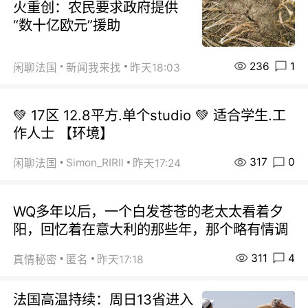
火重创：农民要求政府提供
“数十亿欧元”援助
236
1
闲聊法国
新闻我来找
昨天18:03
💚 17区 12.8平方.单个studio 💚 适合学生.工
作人士 【环境】
317
0
Simon_RIRIl
闲聊法国
昨天17:24
WQ多年以后，一个白发苍苍的老太太看着夕
阳，回忆着在意大利的那些年，那个略有情调
311
4
真情秘密
匿名
昨天17:18
法国高温持续：周日13省进入