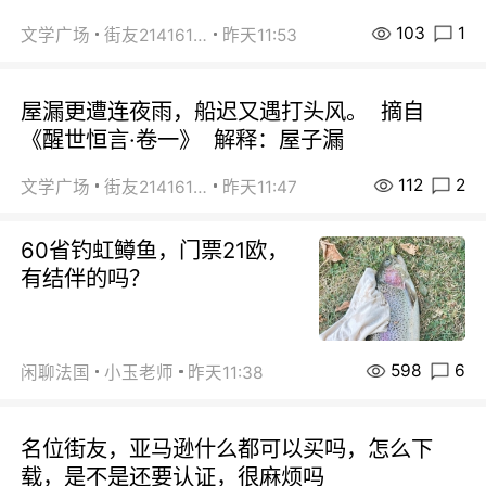
103
1
文学广场
街友21416156
昨天11:53
屋漏更遭连夜雨，船迟又遇打头风。 摘自
《醒世恒言·卷一》 解释：屋子漏
112
2
文学广场
街友21416156
昨天11:47
60省钓虹鳟鱼，门票21欧，
有结伴的吗？
598
6
闲聊法国
小玉老师
昨天11:38
名位街友，亚马逊什么都可以买吗，怎么下
载，是不是还要认证，很麻烦吗