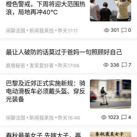
橙色警戒，下周将迎大范围热
浪，局地再冲40℃
301
0
闲聊法国
新闻我来找
昨天17:11
最让人破防的话莫过于爸妈一句照顾好自己
336
7
真情秘密
发呆爱好者
昨天17:06
巴黎及近郊正式实施新规：骑
电动滑板车必须戴头盔、穿反
光装备
1023
4
闲聊法国
新闻我来找
昨天16:46
春秋最美女子 先嫁太子，再