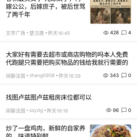
嫁公公，后嫁庶子，被后世骂
了两千年
428
4
文学广场
楚汉唐
昨天16:45
大家好有需要去超市或商店购物的吗本人免费
代跑腿只需要把购买物品的钱给我就行需要的
343
0
zhang0958
闲聊法国
昨天16:29
找图卢兹图卢兹租房床位都可以
96
0
szydg
闲聊法国
昨天16:16
炒了一盘鸡肉，新鲜的自家养
的，味道特别鲜