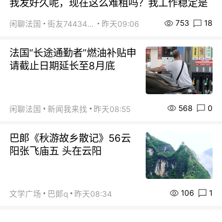
我发好久呢，现在这么难租吗？我工作稳定是
753
18
闲聊法国
街友74434350
昨天09:06
法国“长途通勤者”燃油补贴申
请截止日期延长至8月底
568
0
闲聊法国
新闻我来找
昨天08:55
巴郞《秋游故乡散记》56云
阳张飞庙五 头在云阳
106
1
文学广场
巴郞q
昨天08:34