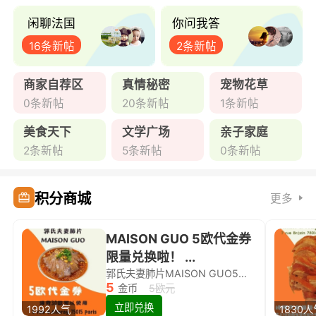
闲聊法国
你问我答
16条新帖
2条新帖
商家自荐区
真情秘密
宠物花草
0条新帖
20条新帖
1条新帖
美食天下
文学广场
亲子家庭
2条新帖
5条新帖
0条新帖
积分商城
更多
MAISON GUO 5欧代金券
限量兑换啦！ ...
郭氏夫妻肺片MAISON GUO5欧代金券限量兑换啦！
5
金币
5欧元
立即兑换
1992人气
1830