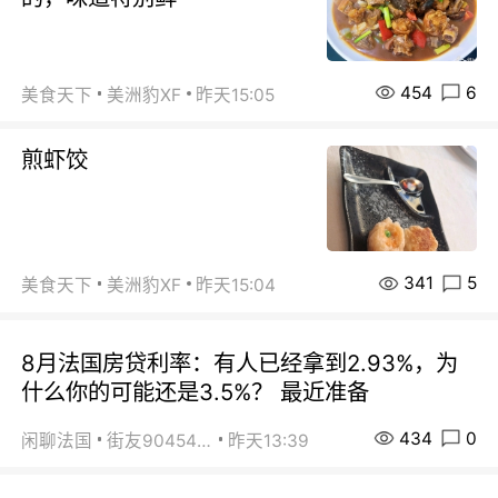
454
6
美食天下
美洲豹XF
昨天15:05
煎虾饺
341
5
美食天下
美洲豹XF
昨天15:04
8月法国房贷利率：有人已经拿到2.93%，为
什么你的可能还是3.5%？ 最近准备
434
0
闲聊法国
街友90454511
昨天13:39