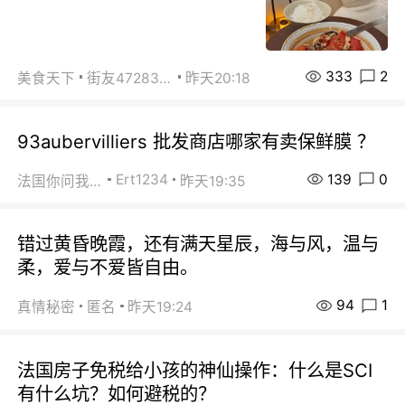
333
2
美食天下
街友472838572
昨天20:18
93aubervilliers 批发商店哪家有卖保鲜膜 ？
139
0
Ert1234
法国你问我答
昨天19:35
错过黄昏晚霞，还有满天星辰，海与风，温与
柔，爱与不爱皆自由。
94
1
真情秘密
匿名
昨天19:24
法国房子免税给小孩的神仙操作：什么是SCI
有什么坑？如何避税的？