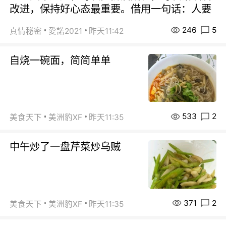
改进，保持好心态最重要。借用一句话：人要
246
5
真情秘密
愛諾2021
昨天11:42
自烧一碗面，简简单单
533
2
美食天下
美洲豹XF
昨天11:35
中午炒了一盘芹菜炒乌贼
371
2
美食天下
美洲豹XF
昨天11:35