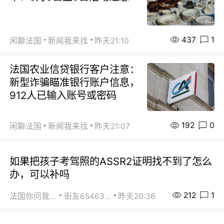
437
1
闲聊法国
新闻我来找
昨天21:10
法国农业信贷银行客户注意：
新型诈骗瞄准银行账户信息，
912人已输入账号或密码
192
0
闲聊法国
新闻我来找
昨天21:07
如果把孩子考驾照的ASSR2证明找不到了怎么
办，可以补吗
212
1
法国你问我答
街友65463281
昨天20:36