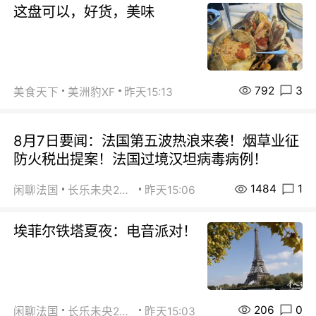
这盘可以，好货，美味
792
3
美食天下
美洲豹XF
昨天15:13
8月7日要闻：法国第五波热浪来袭！烟草业征
防火税出提案！法国过境汉坦病毒病例！
1484
1
闲聊法国
长乐未央2015
昨天15:06
埃菲尔铁塔夏夜：电音派对！
206
0
闲聊法国
长乐未央2015
昨天15:03