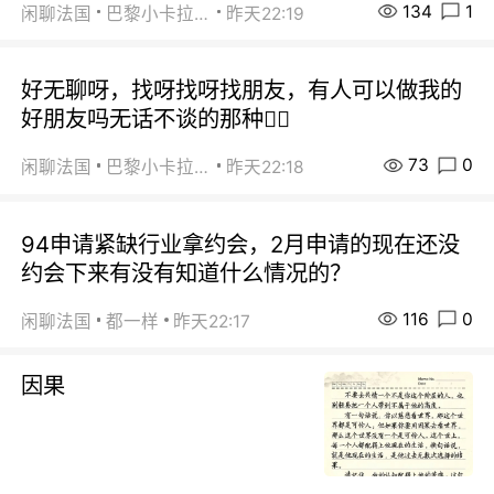
134
1
闲聊法国
巴黎小卡拉咪
昨天22:19
好无聊呀，找呀找呀找朋友，有人可以做我的
好朋友吗无话不谈的那种😮‍💨
73
0
闲聊法国
巴黎小卡拉咪
昨天22:18
94申请紧缺行业拿约会，2月申请的现在还没
约会下来有没有知道什么情况的？
116
0
闲聊法国
都一样
昨天22:17
因果