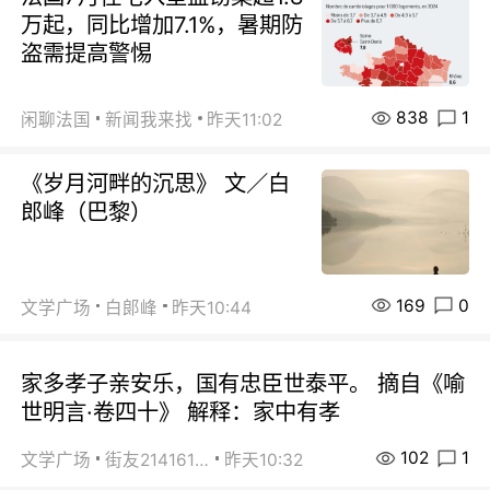
万起，同比增加7.1%，暑期防
盗需提高警惕
838
1
闲聊法国
新闻我来找
昨天11:02
《岁月河畔的沉思》 文／白
郎峰（巴黎）
169
0
文学广场
白郞峰
昨天10:44
家多孝子亲安乐，国有忠臣世泰平。 摘自《喻
世明言·卷四十》 解释：家中有孝
102
1
文学广场
街友21416156
昨天10:32