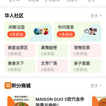
华人社区
更多
闲聊法国
你问我答
4条新帖
0条新帖
商家自荐区
真情秘密
宠物花草
0条新帖
6条新帖
0条新帖
美食天下
文学广场
亲子家庭
2条新帖
0条新帖
0条新帖
积分商城
更多
MAISON GUO 5欧代金券
限量兑换啦！ ...