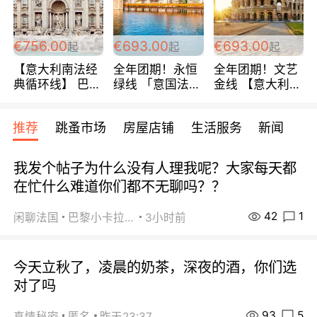
包拼房~
€756.00
€693.00
€693.00
起
起
起
【意大利南法经
全年团期！永恒
全年团期！文艺
典循环线】 巴黎
绿线 「意国法
金线 【意大利一
上下 所有日期铁
南」巴黎上下 去
地】 循环7日游
发！ 全程四星级
意大利 南法 99
全程693欧/人起
推荐
跳蚤市场
房屋店铺
生活服务
新闻
宾馆 108欧/天起
欧/天起 ~包拼房
每周铁发！
全程756欧/位
我发个帖子为什么没有人理我呢？大家每天都
在忙什么难道你们都不无聊吗？？
42
1
闲聊法国
巴黎小卡拉咪
3小时前
今天立秋了，凌晨的奶茶，深夜的酒，你们选
对了吗
93
5
真情秘密
匿名
昨天23:37