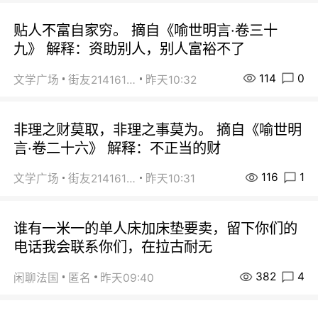
贴人不富自家穷。 摘自《喻世明言·卷三十
九》 解释：资助别人，别人富裕不了
114
0
文学广场
街友21416156
昨天10:32
非理之财莫取，非理之事莫为。 摘自《喻世明
言·卷二十六》 解释：不正当的财
116
1
文学广场
街友21416156
昨天10:31
谁有一米一的单人床加床垫要卖，留下你们的
电话我会联系你们，在拉古耐无
382
4
闲聊法国
匿名
昨天09:40