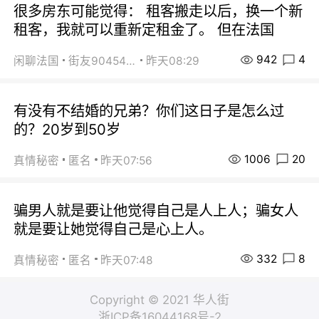
很多房东可能觉得： 租客搬走以后，换一个新
租客，我就可以重新定租金了。 但在法国
942
4
闲聊法国
街友90454511
昨天08:29
有没有不结婚的兄弟？你们这日子是怎么过
的？20岁到50岁
1006
20
真情秘密
匿名
昨天07:56
骗男人就是要让他觉得自己是人上人；骗女人
就是要让她觉得自己是心上人。
332
8
真情秘密
匿名
昨天07:48
Copyright © 2021 华人街
浙ICP备16044168号-2