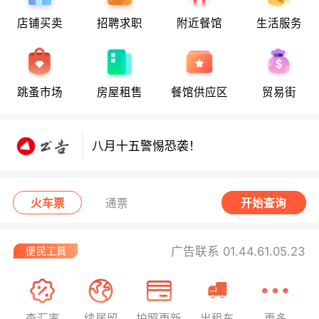
店铺买卖
招聘求职
附近餐馆
生活服务
跳蚤市场
房屋租售
餐馆供应区
贸易街
八月十五警惕恐袭！
八月十五警惕恐袭！
八月十五警惕恐袭！
火车票
通票
开始查询
广告联系 01.44.61.05.23
查汇率
续居留
护照更新
出租车
更多