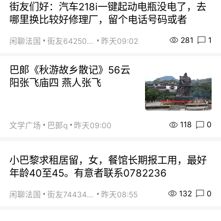
街友们好：汽车218i一键起动电瓶没电了，去
哪里换比较好修理厂，留个电话号码或者
281
1
闲聊法国
街友64250024
昨天09:02
巴郞《秋游故乡散记》56云
阳张飞庙四 燕人张飞
118
0
文学广场
巴郞q
昨天09:00
小巴黎求租居留，女，餐馆长期报工用，最好
年龄40至45。有意者联系0782236
132
0
闲聊法国
街友74434350
昨天08:55