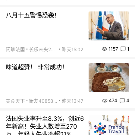
八月十五警惕恐袭！
1157
1
闲聊法国
长乐未央2015
昨天15:02
味道超赞！ 非常成功！
474
4
美食天下
街友40858442
昨天13:47
法国失业率升至8.3%，创近6
年新高！失业人数增至270
万，年轻人失业率超21%