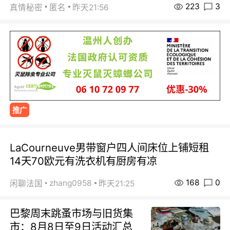
223
3
真情秘密
匿名
昨天21:56
推广
LaCourneuve男带窗户四人间床位上铺短租
14天70欧元有洗衣机有厨房有凉
168
0
zhang0958
闲聊法国
昨天21:25
巴黎周末跳蚤市场与旧货集
市：8月8日至9日活动汇总