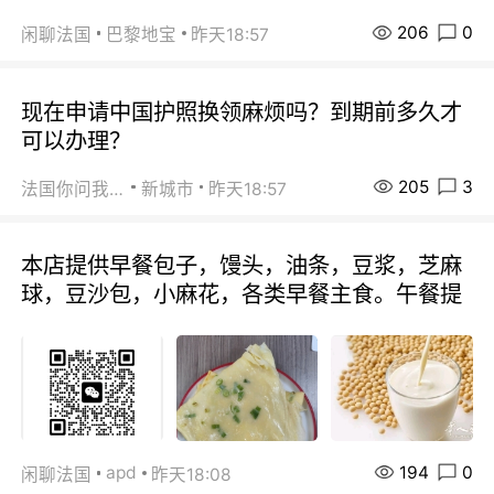
206
0
闲聊法国
巴黎地宝
昨天18:57
现在申请中国护照换领麻烦吗？到期前多久才
可以办理？
205
3
法国你问我答
新城市
昨天18:57
本店提供早餐包子，馒头，油条，豆浆，芝麻
球，豆沙包，小麻花，各类早餐主食。午餐提
194
0
apd
闲聊法国
昨天18:08