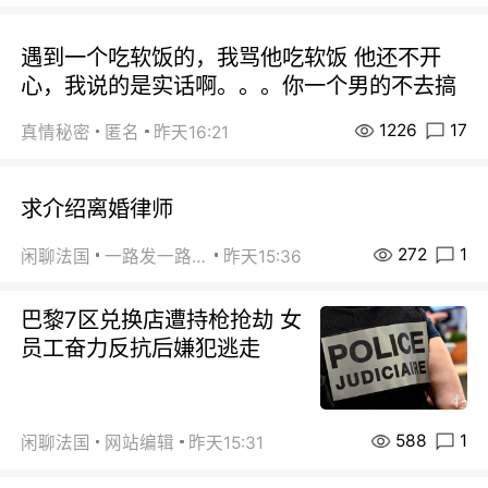
遇到一个吃软饭的，我骂他吃软饭 他还不开
心，我说的是实话啊。。。你一个男的不去搞
1226
17
真情秘密
匿名
昨天16:21
求介绍离婚律师
272
1
闲聊法国
一路发一路发
昨天15:36
巴黎7区兑换店遭持枪抢劫 女
员工奋力反抗后嫌犯逃走
588
1
闲聊法国
网站编辑
昨天15:31