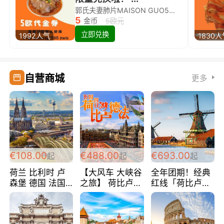
郭氏夫妻肺片MAISON GUO5欧代金券限量兑换啦！
5
金币
5欧元
立即兑换
1992人气
1830
自营商城
更多
€108.00
€488.00
€693.00
起
起
起
荷兰 比利时 卢
【大风车 大峡谷
全年团期！经典
森堡 德国 法国
之旅】 荷比卢德
红线「荷比卢德
超爽玩遍西欧 循
法 巴黎上下 经
法」七天循环 五
环线 全程四星宾
典五国四日游
国 仅售99欧/人/
馆 108欧/人/天
488欧/人
天！巴黎上下！