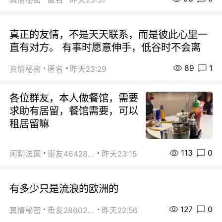
真正的友情，不是天天联系，而是彼此心里一
直有对方。 有事时愿意伸手，低谷时不会离
89
1
真情秘密
匿名
昨天23:29
各位群友，本人做餐馆，需要
求助有居留，餐馆需要，可以
租居留嘛
113
0
闲聊法国
街友46428878
昨天23:15
有多少只是流浪的欧洲的
127
0
真情秘密
街友28602925
昨天22:56