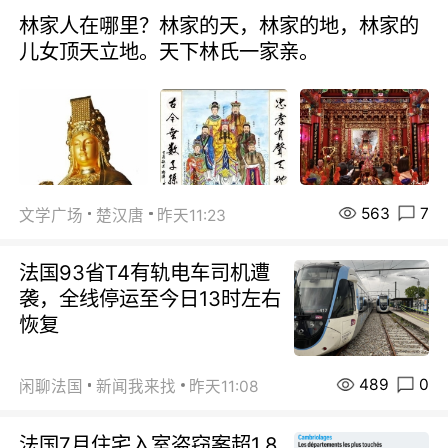
林家人在哪里？林家的天，林家的地，林家的
儿女顶天立地。天下林氏一家亲。
563
7
文学广场
楚汉唐
昨天11:23
法国93省T4有轨电车司机遭
袭，全线停运至今日13时左右
恢复
489
0
闲聊法国
新闻我来找
昨天11:08
法国7月住宅入室盗窃案超1.8