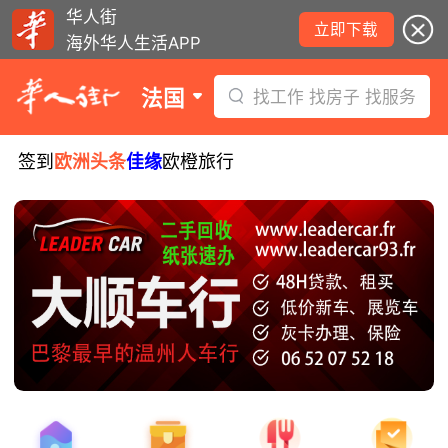
华人街
立即下载
海外华人生活APP
法国
找工作 找房子 找服务
签到
欧洲头条
佳缘
欧橙旅行