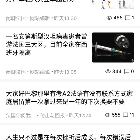
465
1
闲聊法国
网站编辑
昨天13:30
一名安第斯型汉坦病毒患者曾
游法国三大区，目前全家在西
班牙隔离
344
0
闲聊法国
网站编辑
昨天13:05
大家好巴黎那里有考A2法语有没有联系方式家
庭居留第一次拿过来是一年的下次换要不要
555
11
法国你问我答
付出与回报
昨天12:24
人生只不过是在每次挫折后成长，每次错误后