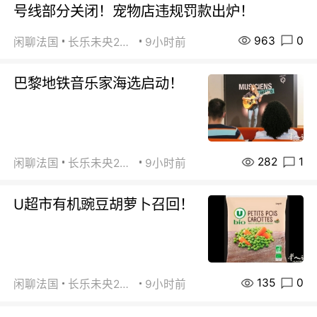
号线部分关闭！宠物店违规罚款出炉！
963
0
闲聊法国
长乐未央2015
9小时前
巴黎地铁音乐家海选启动！
282
1
闲聊法国
长乐未央2015
9小时前
U超市有机豌豆胡萝卜召回！
135
0
闲聊法国
长乐未央2015
9小时前