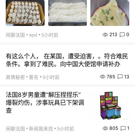
213
0
apd
闲聊法国
5小时前
有这么个人， 在某国，遭受迫害，。符合难民
条件。拿到了难民。向中国大使馆申请补办
765
13
真情秘密
匿名
5小时前
法国8岁男童遭“解压捏捏乐”
爆裂灼伤，涉事玩具已下架调
查
805
1
闲聊法国
新闻我来找
5小时前