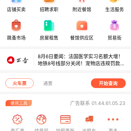
8月6日要闻：法国医学实习名额大增！
店铺买卖
招聘求职
附近餐馆
生活服务
地铁8号线部分关闭！宠物店违规罚款出
炉！
巴黎地铁音乐家海选启动！
跳蚤市场
房屋租售
餐馆供应区
贸易街
8月6日要闻：法国医学实习名额大增！
地铁8号线部分关闭！宠物店违规罚款出
炉！
巴黎地铁音乐家海选启动！
火车票
通票
开始查询
广告联系 01.44.61.05.23
查汇率
续居留
护照更新
出租车
更多