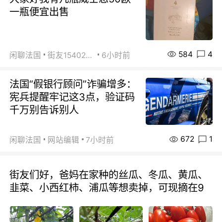
一瓶便宜出售
584
4
闲聊法国
街友15402223
6小时前
法国“假银行顾问”诈骗增多：
宪兵提醒牢记这3点，验证码
千万别告诉别人
672
1
闲聊法国
网站编辑
7小时前
街友们好，爸妈在家种的丝瓜、冬瓜、黄瓜、
韭菜、小西红柿、浦瓜等想卖掉，可现摘在9