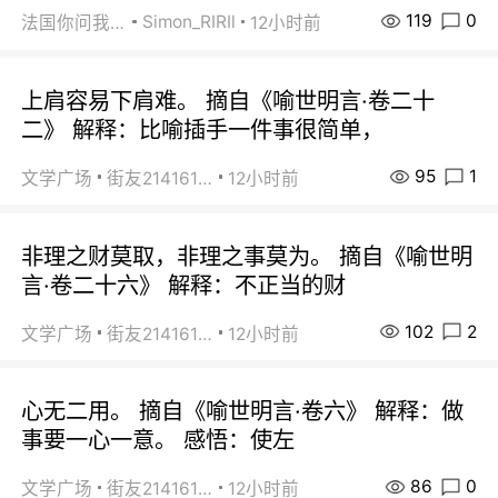
119
0
Simon_RIRIl
法国你问我答
12小时前
上肩容易下肩难。 摘自《喻世明言·卷二十
二》 解释：比喻插手一件事很简单，
95
1
文学广场
街友21416156
12小时前
非理之财莫取，非理之事莫为。 摘自《喻世明
言·卷二十六》 解释：不正当的财
102
2
文学广场
街友21416156
12小时前
心无二用。 摘自《喻世明言·卷六》 解释：做
事要一心一意。 感悟：使左
86
0
文学广场
街友21416156
12小时前