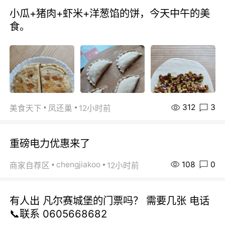
小瓜+猪肉+虾米+洋葱馅的饼，今天中午的美
食。
312
3
美食天下
凤还巢
12小时前
重磅电力优惠来了
108
0
chengjiakoo
商家自荐区
12小时前
有人出 凡尔赛城堡的门票吗？ 需要几张 电话
📞联系 0605668682