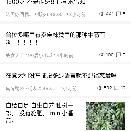
1500呀 不是能5-6千吗 求告知
441
6
法国你问我答
街友64823891
3小时前
普拉多哪里有卖麻辣烫里的那种牛筋面
啊！！！！！
100
0
美食天下
90后小地瓜
4小时前
在意大利没车证没多少语言就不配谈恋爱吗
532
12
真情秘密
街友22482465
4小时前
自给自足 自生自养 独树一
帜。 没有施肥。 mini小番
茄。