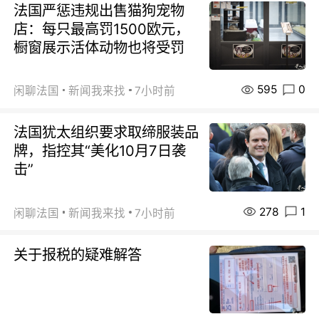
法国严惩违规出售猫狗宠物
店：每只最高罚1500欧元，
橱窗展示活体动物也将受罚
595
0
闲聊法国
新闻我来找
7小时前
法国犹太组织要求取缔服装品
牌，指控其“美化10月7日袭
击”
278
1
闲聊法国
新闻我来找
7小时前
关于报税的疑难解答