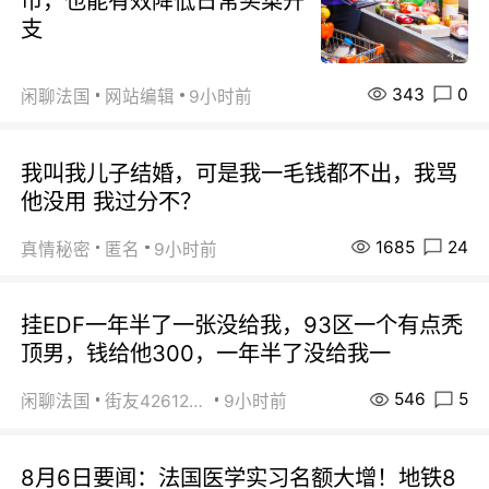
市，也能有效降低日常买菜开
支
343
0
闲聊法国
网站编辑
9小时前
我叫我儿子结婚，可是我一毛钱都不出，我骂
他没用 我过分不？
1685
24
真情秘密
匿名
9小时前
挂EDF一年半了一张没给我，93区一个有点秃
顶男，钱给他300，一年半了没给我一
546
5
闲聊法国
街友42612092
9小时前
8月6日要闻：法国医学实习名额大增！地铁8