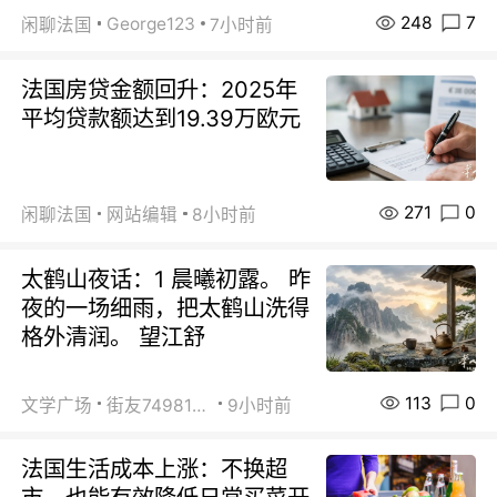
248
7
George123
闲聊法国
7小时前
法国房贷金额回升：2025年
平均贷款额达到19.39万欧元
271
0
闲聊法国
网站编辑
8小时前
太鹤山夜话：1 晨曦初露。 昨
夜的一场细雨，把太鹤山洗得
格外清润。 望江舒
113
0
文学广场
街友74981146
9小时前
法国生活成本上涨：不换超