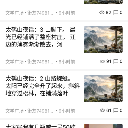
82
0
文学广场
街友74981146
6小时前
太鹤山夜话：3 山脚下。 晨
光已经铺满了整座村庄。 江
边的薄雾渐渐散去，河
91
0
文学广场
街友74981146
6小时前
太鹤山夜话：2 山路蜿蜒。
太阳已经完全升了起来，斜斜
地穿过松林，在铺满落叶
61
0
文学广场
街友74981146
6小时前
大家好我有几瓶威士忌50欧