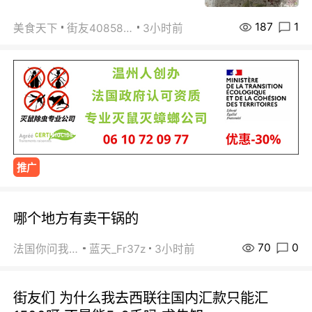
187
1
美食天下
街友40858442
3小时前
推广
哪个地方有卖干锅的
70
0
法国你问我答
蓝天_Fr37z
3小时前
街友们 为什么我去西联往国内汇款只能汇