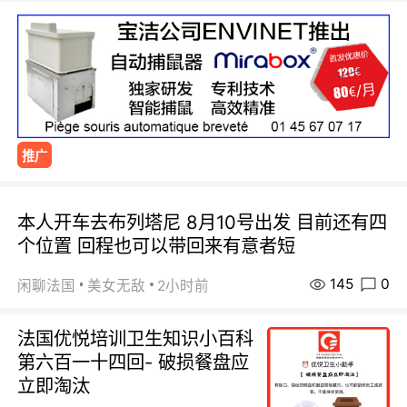
推广
本人开车去布列塔尼 8月10号出发 目前还有四
个位置 回程也可以带回来有意者短
145
0
闲聊法国
美女无敌
2小时前
法国优悦培训卫生知识小百科
第六百一十四回- 破损餐盘应
立即淘汰