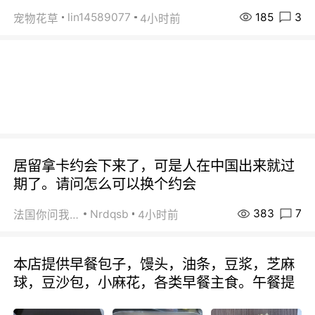
185
3
lin14589077
宠物花草
4小时前
居留拿卡约会下来了，可是人在中国出来就过
期了。请问怎么可以换个约会
383
7
Nrdqsb
法国你问我答
4小时前
本店提供早餐包子，馒头，油条，豆浆，芝麻
球，豆沙包，小麻花，各类早餐主食。午餐提