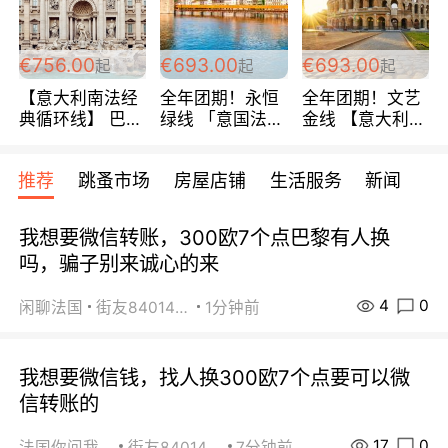
包拼房~
€756.00
€693.00
€693.00
起
起
起
【意大利南法经
全年团期！永恒
全年团期！文艺
典循环线】 巴黎
绿线 「意国法
金线 【意大利一
上下 所有日期铁
南」巴黎上下 去
地】 循环7日游
发！ 全程四星级
意大利 南法 99
全程693欧/人起
推荐
跳蚤市场
房屋店铺
生活服务
新闻
宾馆 108欧/天起
欧/天起 ~包拼房
每周铁发！
全程756欧/位
我想要微信转账，300欧7个点巴黎有人换
吗，骗子别来诚心的来
4
0
闲聊法国
街友84014588
1分钟前
我想要微信钱，找人换300欧7个点要可以微
信转账的
17
0
法国你问我答
街友84014588
7分钟前