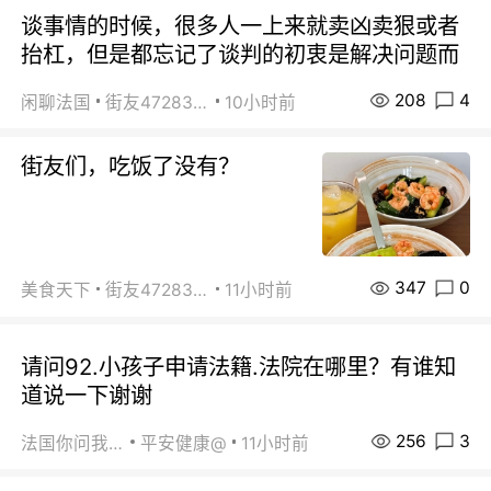
谈事情的时候，很多人一上来就卖凶卖狠或者
抬杠，但是都忘记了谈判的初衷是解决问题而
208
4
闲聊法国
街友472838572
10小时前
街友们，吃饭了没有？
347
0
美食天下
街友472838572
11小时前
请问92.小孩子申请法籍.法院在哪里？有谁知
道说一下谢谢
256
3
法国你问我答
平安健康@
11小时前