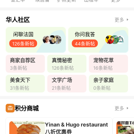
华人社区
更多
闲聊法国
你问我答
126条新帖
44条新帖
商家自荐区
真情秘密
宠物花草
3条新帖
126条新帖
16条新帖
美食天下
文学广场
亲子家庭
31条新帖
21条新帖
0条新帖
积分商城
更多
Yinan & Hugo restaurant
八折优惠券