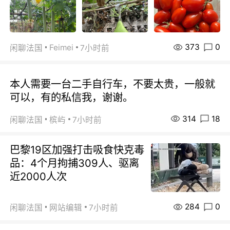
373
0
Feimei
闲聊法国
7小时前
本人需要一台二手自行车，不要太贵，一般就
可以，有的私信我，谢谢。
314
18
闲聊法国
槟屿
7小时前
巴黎19区加强打击吸食快克毒
品：4个月拘捕309人、驱离
近2000人次
284
0
闲聊法国
网站编辑
7小时前