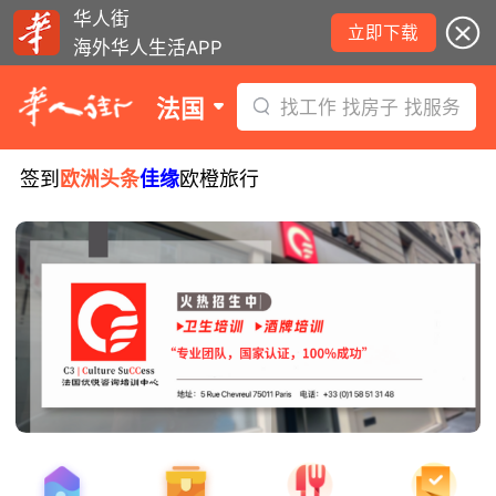
华人街
立即下载
海外华人生活APP
法国
找工作 找房子 找服务
签到
欧洲头条
佳缘
欧橙旅行