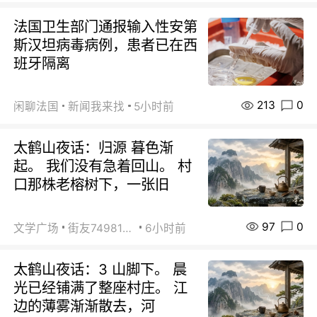
法国卫生部门通报输入性安第
斯汉坦病毒病例，患者已在西
班牙隔离
213
0
闲聊法国
新闻我来找
5小时前
太鹤山夜话：归源 暮色渐
起。 我们没有急着回山。 村
口那株老榕树下，一张旧
97
0
文学广场
街友74981146
6小时前
太鹤山夜话：3 山脚下。 晨
光已经铺满了整座村庄。 江
边的薄雾渐渐散去，河