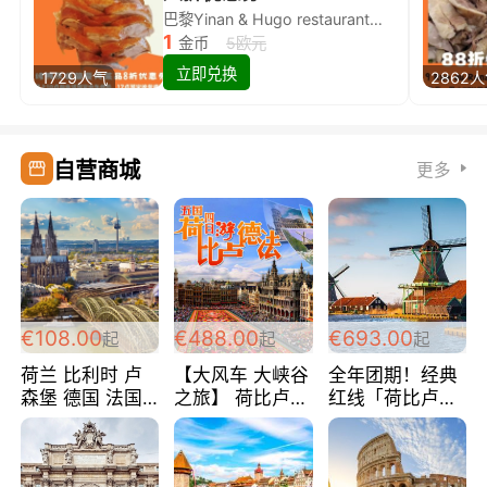
巴黎Yinan & Hugo restaurant除简餐类全场8折
1
金币
5欧元
立即兑换
1729人气
2862
自营商城
更多
€108.00
€488.00
€693.00
起
起
起
荷兰 比利时 卢
【大风车 大峡谷
全年团期！经典
森堡 德国 法国
之旅】 荷比卢德
红线「荷比卢德
超爽玩遍西欧 循
法 巴黎上下 经
法」七天循环 五
环线 全程四星宾
典五国四日游
国 仅售99欧/人/
馆 108欧/人/天
488欧/人
天！巴黎上下！