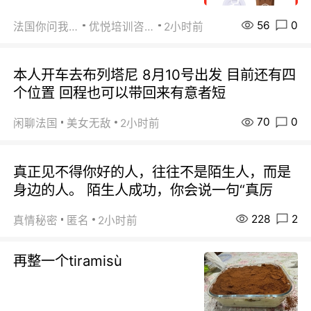
56
0
法国你问我答
优悦培训咨询
2小时前
本人开车去布列塔尼 8月10号出发 目前还有四
个位置 回程也可以带回来有意者短
70
0
闲聊法国
美女无敌
2小时前
真正见不得你好的人，往往不是陌生人，而是
身边的人。 陌生人成功，你会说一句“真厉
228
2
真情秘密
匿名
2小时前
再整一个tiramisù