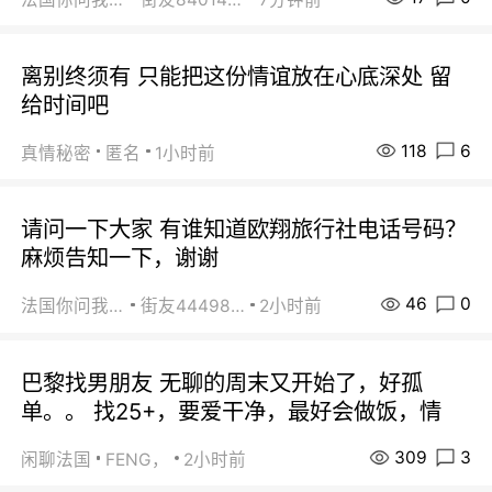
离别终须有 只能把这份情谊放在心底深处 留
给时间吧
118
6
真情秘密
匿名
1小时前
请问一下大家 有谁知道欧翔旅行社电话号码？
麻烦告知一下，谢谢
46
0
法国你问我答
街友44498484
2小时前
巴黎找男朋友 无聊的周末又开始了，好孤
单。。 找25+，要爱干净，最好会做饭，情
309
3
闲聊法国
FENG，
2小时前