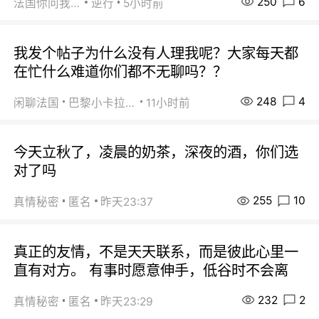
250
6
法国你问我答
逆行
5小时前
我发个帖子为什么没有人理我呢？大家每天都
在忙什么难道你们都不无聊吗？？
248
4
闲聊法国
巴黎小卡拉咪
11小时前
今天立秋了，凌晨的奶茶，深夜的酒，你们选
对了吗
255
10
真情秘密
匿名
昨天23:37
真正的友情，不是天天联系，而是彼此心里一
直有对方。 有事时愿意伸手，低谷时不会离
232
2
真情秘密
匿名
昨天23:29