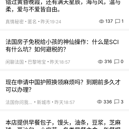
错过黄昏晚霞，还有满天星辰，海与风，温与
柔，爱与不爱皆自由。
137
1
真情秘密
匿名
昨天19:24
法国房子免税给小孩的神仙操作：什么是SCI
有什么坑？如何避税的？
316
0
闲聊法国
巴黎地宝
昨天18:57
现在申请中国护照换领麻烦吗？到期前多久才
可以办理？
336
3
法国你问我答
新城市
昨天18:57
本店提供早餐包子，馒头，油条，豆浆，芝麻