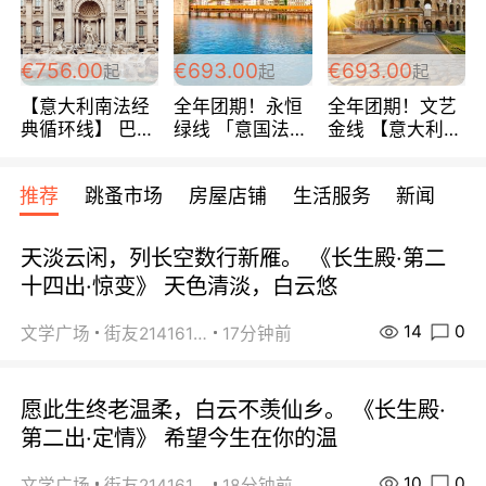
包拼房~
€756.00
€693.00
€693.00
起
起
起
【意大利南法经
全年团期！永恒
全年团期！文艺
典循环线】 巴黎
绿线 「意国法
金线 【意大利一
上下 所有日期铁
南」巴黎上下 去
地】 循环7日游
发！ 全程四星级
意大利 南法 99
全程693欧/人起
推荐
跳蚤市场
房屋店铺
生活服务
新闻
宾馆 108欧/天起
欧/天起 ~包拼房
每周铁发！
全程756欧/位
天淡云闲，列长空数行新雁。 《长生殿·第二
十四出·惊变》 天色清淡，白云悠
14
0
文学广场
街友21416156
17分钟前
愿此生终老温柔，白云不羡仙乡。 《长生殿·
第二出·定情》 希望今生在你的温
10
0
文学广场
街友21416156
18分钟前