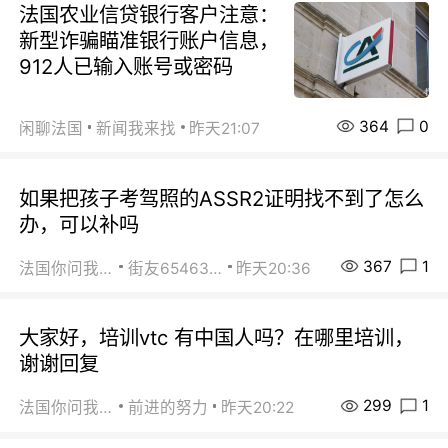
法国农业信贷银行客户注意：
新型诈骗瞄准银行账户信息，
912人已输入账号或密码
364
0
闲聊法国
新闻我来找
昨天21:07
如果把孩子考驾照的ASSR2证明找不到了怎么
办，可以补吗
367
1
法国你问我答
街友65463281
昨天20:36
大家好，培训vtc 有中国人吗？在哪里培训，
谢谢回复
299
1
法国你问我答
前进的努力
昨天20:22