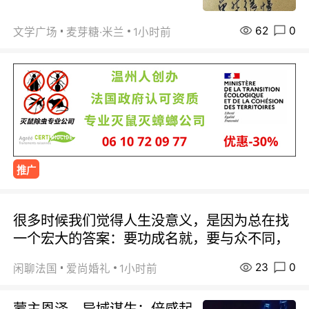
62
0
文学广场
麦芽糖·米兰
1小时前
推广
很多时候我们觉得人生没意义，是因为总在找
一个宏大的答案：要功成名就，要与众不同，
23
0
闲聊法国
爱尚婚礼
1小时前
蒙主恩泽、异域谋生；倍感起