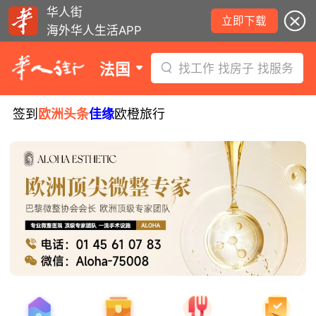
华人街
立即下载
海外华人生活APP
法国
找工作 找房子 找服务
签到
欧洲头条
佳缘
欧橙旅行