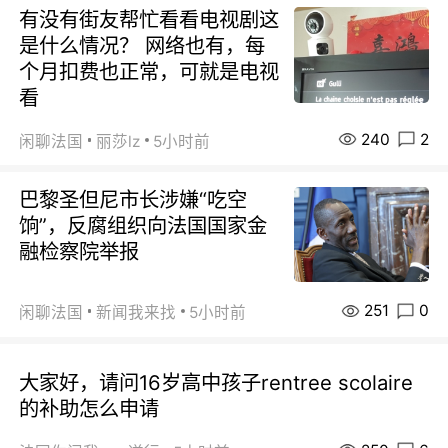
有没有街友帮忙看看电视剧这
是什么情况？ 网络也有，每
个月扣费也正常，可就是电视
看
240
2
闲聊法国
丽莎lz
5小时前
巴黎圣但尼市长涉嫌“吃空
饷”，反腐组织向法国国家金
融检察院举报
251
0
闲聊法国
新闻我来找
5小时前
大家好，请问16岁高中孩子rentree scolaire
的补助怎么申请