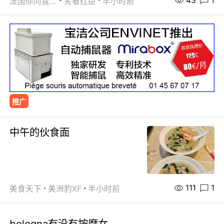
43
1
法国你问我答
笑看红臣
半小时前
推广
中午的伙食面
111
1
美食天下
美洲豹XF
半小时前
bologna有没有按摩女