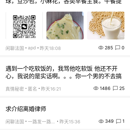
球，豆沙包，小麻花，各类早餐主食。午餐提
285
0
apd
闲聊法国
昨天18:08
遇到一个吃软饭的，我骂他吃软饭 他还不开
心，我说的是实话啊。。。你一个男的不去搞
1486
25
真情秘密
匿名
昨天16:21
求介绍离婚律师
349
1
闲聊法国
一路发一路发
昨天15:36