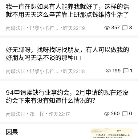
我一直在想如果有人能养我就好了，这样的话
就不用天天这么辛苦靠上班那点钱维持生活了
357
3
闲聊法国
巴黎小卡拉咪
昨天22:19
好无聊呀，找呀找呀找朋友，有人可以做我的
好朋友吗无话不谈的那种😮‍💨
199
1
闲聊法国
巴黎小卡拉咪
昨天22:18
94申请紧缺行业拿约会，2月申请的现在还没
约会下来有没有知道什么情况的？
260
0
闲聊法国
都一样
昨天22:17
因果