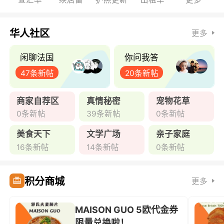
华人社区
更多
闲聊法国
你问我答
47条新帖
20条新帖
商家自荐区
真情秘密
宠物花草
0条新帖
39条新帖
0条新帖
美食天下
文学广场
亲子家庭
16条新帖
14条新帖
0条新帖
积分商城
更多
MAISON GUO 5欧代金券
限量兑换啦！ ...