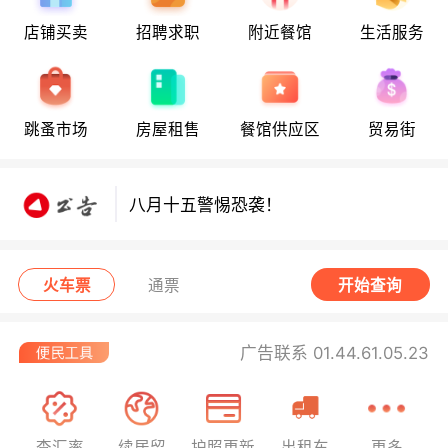
店铺买卖
招聘求职
附近餐馆
生活服务
八月十五警惕恐袭！
跳蚤市场
房屋租售
餐馆供应区
贸易街
八月十五警惕恐袭！
八月十五警惕恐袭！
火车票
通票
开始查询
广告联系 01.44.61.05.23
查汇率
续居留
护照更新
出租车
更多