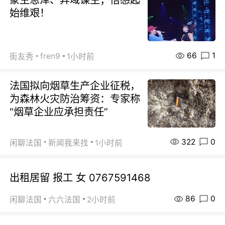
始维艰！
66
1
fren9
街友秀
1小时前
法国拟向烟草生产企业征税，
为森林火灾防治筹资：专家称
“烟草企业应承担责任”
322
0
闲聊法国
新闻我来找
1小时前
出租居留 报工 女 0767591468
86
0
闲聊法国
六六法国
2小时前