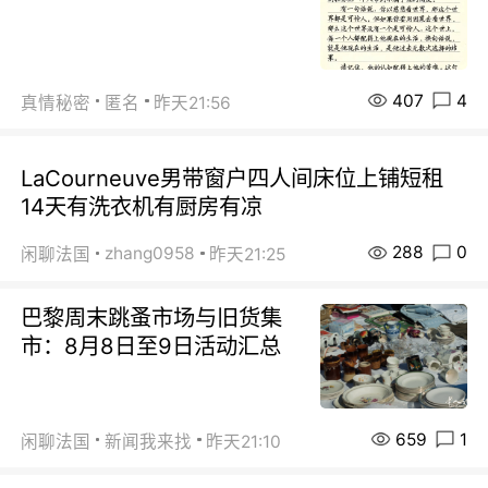
407
4
真情秘密
匿名
昨天21:56
LaCourneuve男带窗户四人间床位上铺短租
14天有洗衣机有厨房有凉
288
0
zhang0958
闲聊法国
昨天21:25
巴黎周末跳蚤市场与旧货集
市：8月8日至9日活动汇总
659
1
闲聊法国
新闻我来找
昨天21:10