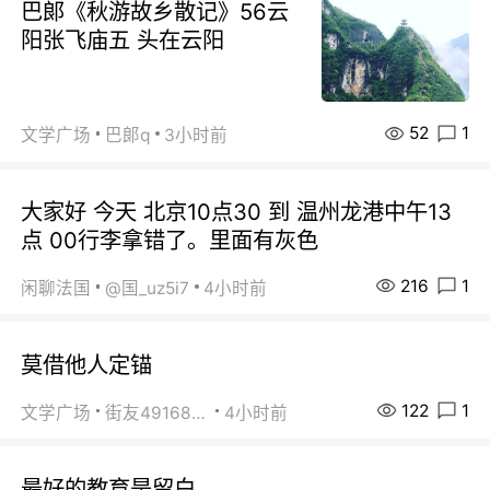
巴郞《秋游故乡散记》56云
阳张飞庙五 头在云阳
52
1
文学广场
巴郞q
3小时前
大家好 今天 北京10点30 到 温州龙港中午13
点 00行李拿错了。里面有灰色
216
1
闲聊法国
@国_uz5i7
4小时前
莫借他人定锚
122
1
文学广场
街友49168527
4小时前
最好的教育是留白