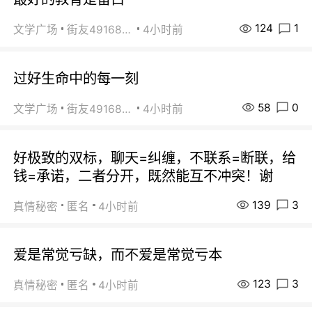
124
1
文学广场
街友49168527
4小时前
过好生命中的每一刻
58
0
文学广场
街友49168527
4小时前
好极致的双标，聊天=纠缠，不联系=断联，给
钱=承诺，二者分开，既然能互不冲突！谢
139
3
真情秘密
匿名
4小时前
爱是常觉亏缺，而不爱是常觉亏本
123
3
真情秘密
匿名
4小时前