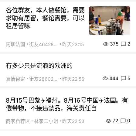
各位群友，本人做餐馆，需要
求助有居留，餐馆需要，可以
租居留嘛
375
2
闲聊法国
街友46428878
昨天23:15
有多少只是流浪的欧洲的
444
5
真情秘密
街友28602925
昨天22:56
8月15号巴黎✈️福州。8月16号中国✈️法国。有
偿带物，不接违禁品，海关责任自
72
0
商家自荐区
林家二小姐
昨天22:53