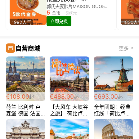
郭氏夫妻肺片MAISON GUO5欧代金券限量兑换啦！
5
金币
5欧元
立即兑换
1992人气
1830
自营商城
更多
€108.00
€488.00
€693.00
起
起
起
荷兰 比利时 卢
【大风车 大峡谷
全年团期！经典
森堡 德国 法国
之旅】 荷比卢德
红线「荷比卢德
超爽玩遍西欧 循
法 巴黎上下 经
法」七天循环 五
环线 全程四星宾
典五国四日游
国 仅售99欧/人/
馆 108欧/人/天
488欧/人
天！巴黎上下！