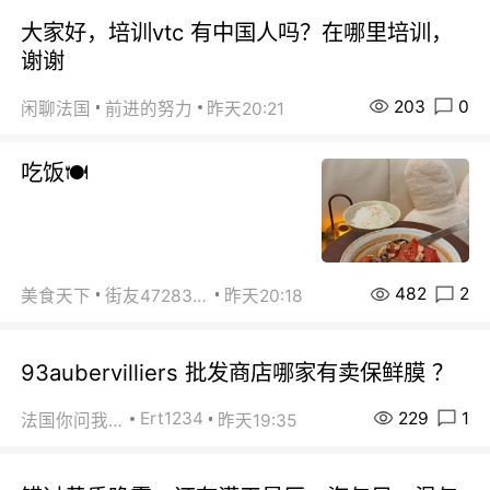
大家好，培训vtc 有中国人吗？在哪里培训，
谢谢
203
0
闲聊法国
前进的努力
昨天20:21
吃饭🍽️
482
2
美食天下
街友472838572
昨天20:18
93aubervilliers 批发商店哪家有卖保鲜膜 ？
229
1
Ert1234
法国你问我答
昨天19:35