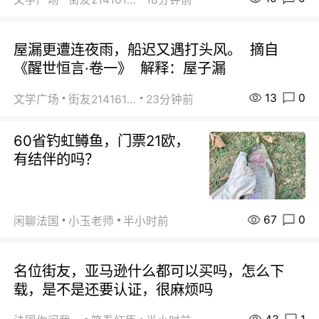
屋漏更遭连夜雨，船迟又遇打头风。 摘自
《醒世恒言·卷一》 解释：屋子漏
13
0
文学广场
街友21416156
23分钟前
60省钓虹鳟鱼，门票21欧，
有结伴的吗？
67
0
闲聊法国
小玉老师
半小时前
名位街友，亚马逊什么都可以买吗，怎么下
载，是不是还要认证，很麻烦吗