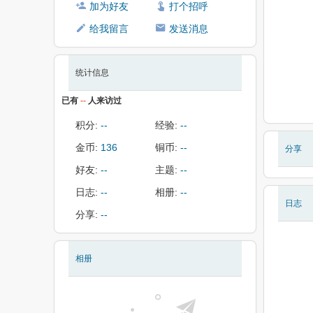
加为好友
打个招呼
给我留言
发送消息
统计信息
已有
--
人来访过
积分:
--
经验:
--
金币:
136
铜币:
--
分享
好友:
--
主题:
--
日志:
--
相册:
--
日志
分享:
--
相册