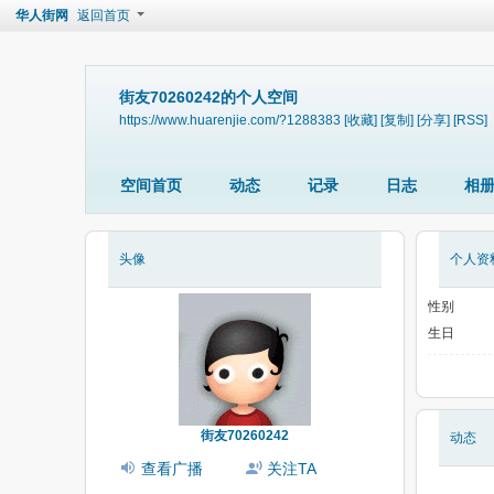
华人街网
返回首页
街友70260242的个人空间
https://www.huarenjie.com/?1288383
[收藏]
[复制]
[分享]
[RSS]
空间首页
动态
记录
日志
相
头像
个人资
性别
生日
街友70260242
动态
查看广播
关注TA