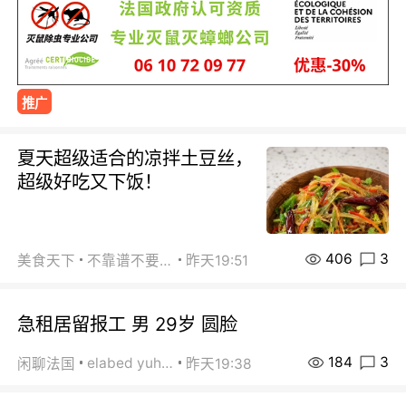
推广
夏天超级适合的凉拌土豆丝，
超级好吃又下饭！
406
3
美食天下
不靠谱不要联系
昨天19:51
急租居留报工 男 29岁 圆脸
184
3
elabed yuhua
闲聊法国
昨天19:38