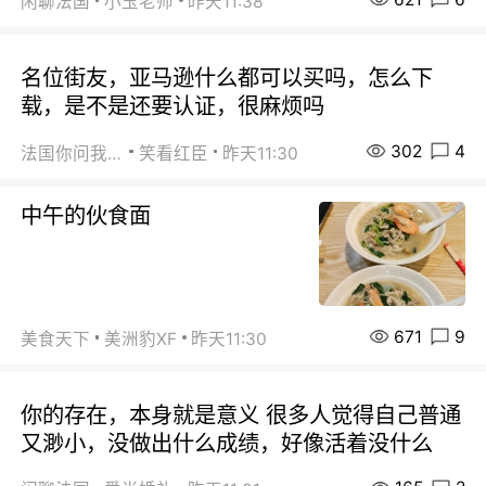
闲聊法国
小玉老师
昨天11:38
名位街友，亚马逊什么都可以买吗，怎么下
载，是不是还要认证，很麻烦吗
302
4
法国你问我答
笑看红臣
昨天11:30
中午的伙食面
671
9
美食天下
美洲豹XF
昨天11:30
你的存在，本身就是意义 很多人觉得自己普通
又渺小，没做出什么成绩，好像活着没什么