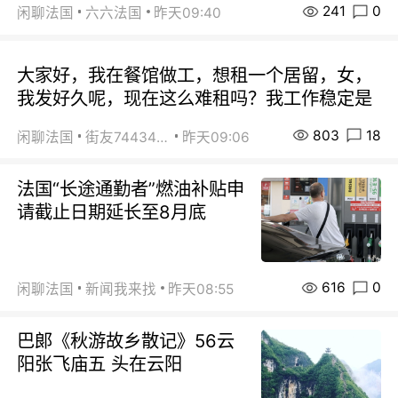
241
0
闲聊法国
六六法国
昨天09:40
大家好，我在餐馆做工，想租一个居留，女，
我发好久呢，现在这么难租吗？我工作稳定是
803
18
闲聊法国
街友74434350
昨天09:06
法国“长途通勤者”燃油补贴申
请截止日期延长至8月底
616
0
闲聊法国
新闻我来找
昨天08:55
巴郞《秋游故乡散记》56云
阳张飞庙五 头在云阳