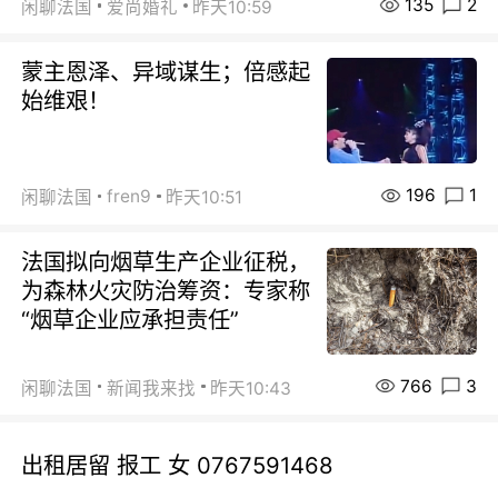
135
2
闲聊法国
爱尚婚礼
昨天10:59
蒙主恩泽、异域谋生；倍感起
始维艰！
196
1
fren9
闲聊法国
昨天10:51
法国拟向烟草生产企业征税，
为森林火灾防治筹资：专家称
“烟草企业应承担责任”
766
3
闲聊法国
新闻我来找
昨天10:43
出租居留 报工 女 0767591468