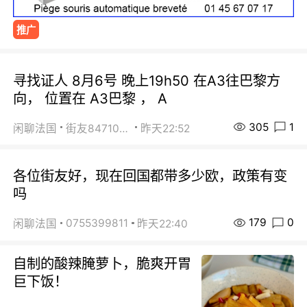
推广
寻找证人 8月6号 晚上19h50 在A3往巴黎方
向， 位置在 A3巴黎 ， A
305
1
闲聊法国
街友84710671
昨天22:52
各位街友好，现在回国都带多少欧，政策有变
吗
179
0
0755399811
闲聊法国
昨天22:40
自制的酸辣腌萝卜，脆爽开胃
巨下饭！