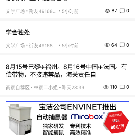
87
0
文学广场
街友49168527
5小时前
学会独处
64
0
文学广场
街友49168527
5小时前
8月15号巴黎✈️福州。8月16号中国✈️法国。有
偿带物，不接违禁品，海关责任自
110
0
商家自荐区
林家二小姐
昨天23:39