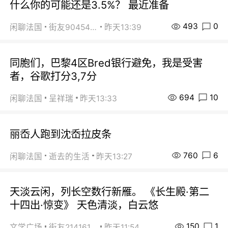
什么你的可能还是3.5%？ 最近准备
493
0
闲聊法国
街友90454511
昨天13:39
同胞们，巴黎4区Bred银行避免，我是受害
者，谷歌打分3,7分
694
10
闲聊法国
呈祥瑞
昨天13:33
丽岙人跑到沈岙拉皮条
760
6
闲聊法国
逝去的生活
昨天13:27
天淡云闲，列长空数行新雁。 《长生殿·第二
十四出·惊变》 天色清淡，白云悠
150
1
文学广场
街友21416156
昨天11:54