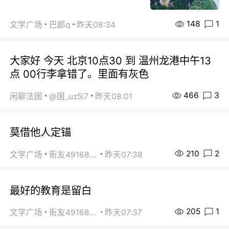
148
1
文学广场
巴郞q
昨天08:34
大家好 今天 北京10点30 到 温州龙港中午13
点 00行李拿错了。里面有灰色
466
3
闲聊法国
@国_uz5i7
昨天08:01
莫借他人定锚
210
2
文学广场
街友49168527
昨天07:38
最好的教育是留白
205
1
文学广场
街友49168527
昨天07:37