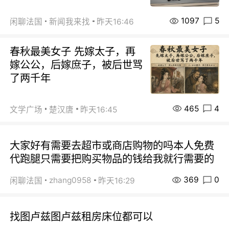
1097
5
闲聊法国
新闻我来找
昨天16:46
春秋最美女子 先嫁太子，再
嫁公公，后嫁庶子，被后世骂
了两千年
465
4
文学广场
楚汉唐
昨天16:45
大家好有需要去超市或商店购物的吗本人免费
代跑腿只需要把购买物品的钱给我就行需要的
369
0
zhang0958
闲聊法国
昨天16:29
找图卢兹图卢兹租房床位都可以