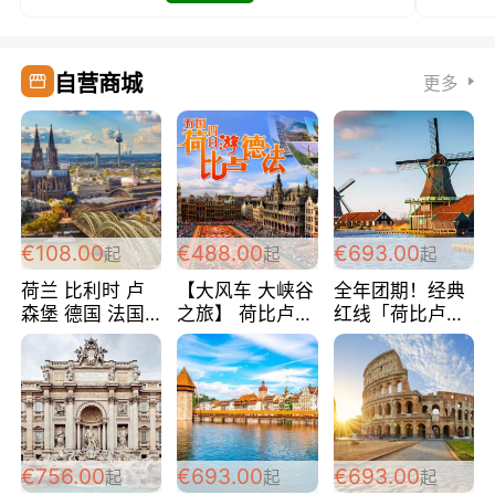
自营商城
更多
€108.00
€488.00
€693.00
起
起
起
荷兰 比利时 卢
【大风车 大峡谷
全年团期！经典
森堡 德国 法国
之旅】 荷比卢德
红线「荷比卢德
超爽玩遍西欧 循
法 巴黎上下 经
法」七天循环 五
环线 全程四星宾
典五国四日游
国 仅售99欧/人/
馆 108欧/人/天
488欧/人
天！巴黎上下！
包拼房~
€756.00
€693.00
€693.00
起
起
起