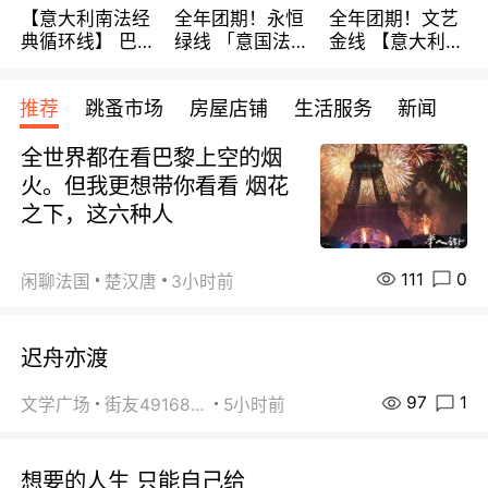
【意大利南法经
全年团期！永恒
全年团期！文艺
典循环线】 巴黎
绿线 「意国法
金线 【意大利一
上下 所有日期铁
南」巴黎上下 去
地】 循环7日游
发！ 全程四星级
意大利 南法 99
全程693欧/人起
推荐
跳蚤市场
房屋店铺
生活服务
新闻
宾馆 108欧/天起
欧/天起 ~包拼房
每周铁发！
全程756欧/位
全世界都在看巴黎上空的烟
火。但我更想带你看看 烟花
之下，这六种人
111
0
闲聊法国
楚汉唐
3小时前
迟舟亦渡
97
1
文学广场
街友49168527
5小时前
想要的人生 只能自己给