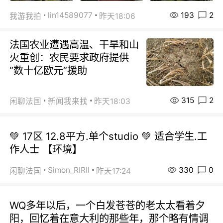
193
2
lin14589077
我游我拍
昨天18:06
法国农业遭遇高温、干旱和山
火重创：农民要求政府提供
“数十亿欧元”援助
315
2
闲聊法国
新闻我来找
昨天18:03
💚 17区 12.8平方.单个studio 💚 适合学生.工
作人士 【环境】
330
0
Simon_RIRIl
闲聊法国
昨天17:24
WQ多年以后，一个白发苍苍的老太太看着夕
阳，回忆着在意大利的那些年，那个略有情调