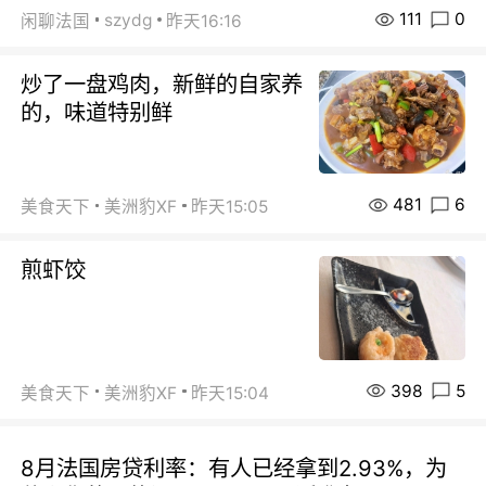
111
0
szydg
闲聊法国
昨天16:16
炒了一盘鸡肉，新鲜的自家养
的，味道特别鲜
481
6
美食天下
美洲豹XF
昨天15:05
煎虾饺
398
5
美食天下
美洲豹XF
昨天15:04
8月法国房贷利率：有人已经拿到2.93%，为