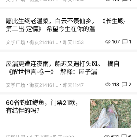
愿此生终老温柔，白云不羡仙乡。 《长生殿·
第二出·定情》 希望今生在你的温
107
1
文学广场
街友21416156
昨天11:53
屋漏更遭连夜雨，船迟又遇打头风。 摘自
《醒世恒言·卷一》 解释：屋子漏
118
2
文学广场
街友21416156
昨天11:47
60省钓虹鳟鱼，门票21欧，
有结伴的吗？
621
6