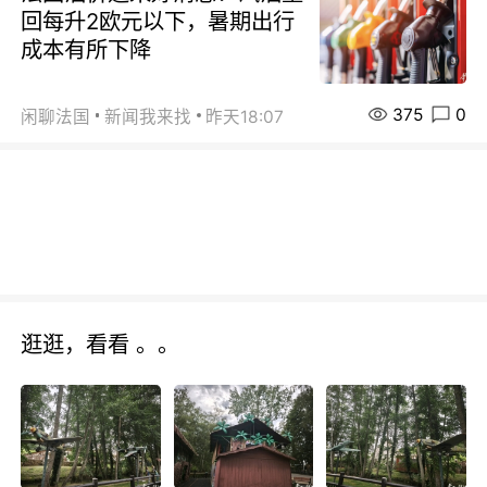
回每升2欧元以下，暑期出行
成本有所下降
375
0
闲聊法国
新闻我来找
昨天18:07
逛逛，看看 。。