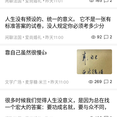
165
2
闲聊法国
爱尚婚礼
昨天11:01
人生没有预设的、统一的意义。 它不是一张有
标准答案的试卷，没人规定你必须考多少分
92
2
闲聊法国
爱尚婚礼
昨天11:00
靠自己虽然很慢👍
269
2
文学广场
麦芽糖·米兰
昨天11:00
很多时候我们觉得人生没意义，是因为总在找
一个宏大的答案：要功成名就，要与众不同，