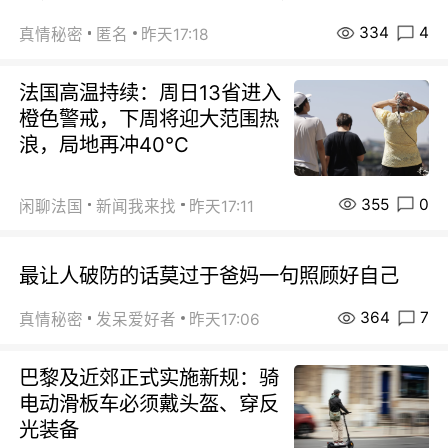
334
4
真情秘密
匿名
昨天17:18
法国高温持续：周日13省进入
橙色警戒，下周将迎大范围热
浪，局地再冲40℃
355
0
闲聊法国
新闻我来找
昨天17:11
最让人破防的话莫过于爸妈一句照顾好自己
364
7
真情秘密
发呆爱好者
昨天17:06
巴黎及近郊正式实施新规：骑
电动滑板车必须戴头盔、穿反
光装备