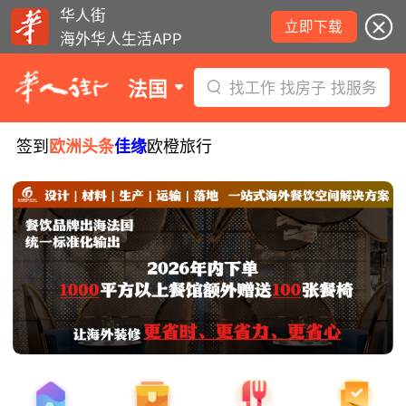
华人街
立即下载
海外华人生活APP
法国
找工作 找房子 找服务
签到
欧洲头条
佳缘
欧橙旅行