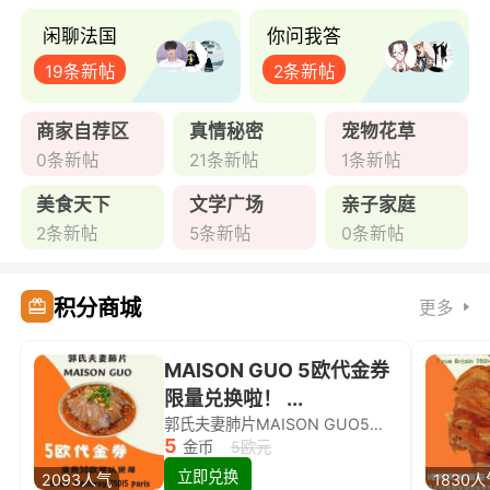
闲聊法国
你问我答
19条新帖
2条新帖
商家自荐区
真情秘密
宠物花草
0条新帖
21条新帖
1条新帖
美食天下
文学广场
亲子家庭
2条新帖
5条新帖
0条新帖
积分商城
更多
MAISON GUO 5欧代金券
限量兑换啦！ ...
郭氏夫妻肺片MAISON GUO5欧代金券限量兑换啦！
5
金币
5欧元
立即兑换
2093人气
1830