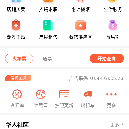
店铺买卖
招聘求职
附近餐馆
生活服务
跳蚤市场
房屋租售
餐馆供应区
贸易街
火车票
通票
开始查询
广告联系 01.44.61.05.23
查汇率
续居留
护照更新
出租车
更多
华人社区
更多