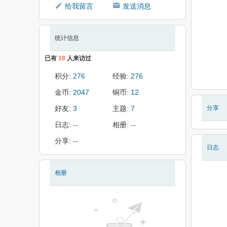
给我留言
发送消息
统计信息
已有
18
人来访过
积分:
276
经验:
276
金币:
2047
铜币:
12
好友:
3
主题:
7
分享
日志:
--
相册:
--
分享:
--
日志
相册