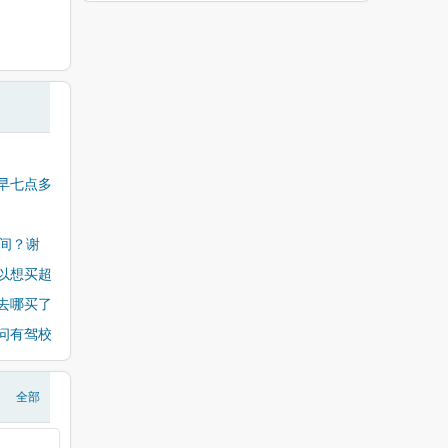
早七点多
间？谢
以想买超
去哪买了
问有驾校
全部