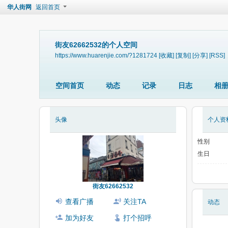
华人街网
返回首页
街友62662532的个人空间
https://www.huarenjie.com/?1281724
[收藏]
[复制]
[分享]
[RSS]
空间首页
动态
记录
日志
相
头像
个人资
性别
生日
街友62662532
查看广播
关注TA
动态
加为好友
打个招呼