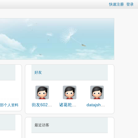
快速注册
登录
好友
街友60247124
诸葛乾隆狗生
datajshdudbdhd
部个人资料
最近访客