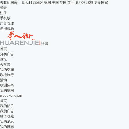
去其他国家：
意大利
西班牙
德国
美国
英国
荷兰
奥地利
瑞典
更多国家
登录
注册
手机版
广告管理
使用帮助
法国
首页
分类广告
论坛
火车票
我的空间
欧橙旅行
活动
欧洲头条
我的空间
wodekongjian
首页
我的帖子
我的广告
帖子收藏
我的消息
我的日志