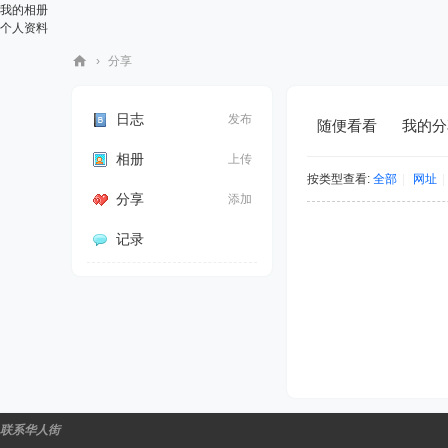
我的相册
个人资料
›
分享
华
人
日志
发布
随便看看
我的分
街
相册
上传
网
按类型查看:
全部
|
网址
|
分享
添加
记录
联系华人街