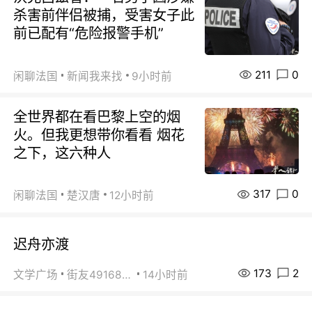
杀害前伴侣被捕，受害女子此
前已配有“危险报警手机”
211
0
闲聊法国
新闻我来找
9小时前
全世界都在看巴黎上空的烟
火。但我更想带你看看 烟花
之下，这六种人
317
0
闲聊法国
楚汉唐
12小时前
迟舟亦渡
173
2
文学广场
街友49168527
14小时前