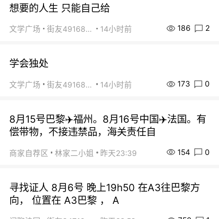
想要的人生 只能自己给
186
2
文学广场
街友49168527
14小时前
学会独处
173
0
文学广场
街友49168527
14小时前
8月15号巴黎✈️福州。8月16号中国✈️法国。有
偿带物，不接违禁品，海关责任自
154
0
商家自荐区
林家二小姐
昨天23:39
寻找证人 8月6号 晚上19h50 在A3往巴黎方
向， 位置在 A3巴黎 ， A