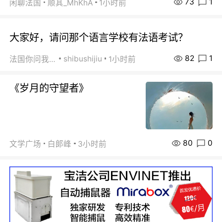
73
1
闲聊法国
顺其_MhKhA
1小时前
大家好，请问那个语言学校有法语考试？
82
1
shibushijiu
法国你问我答
1小时前
《岁月的守望者》
80
0
文学广场
白郞峰
3小时前