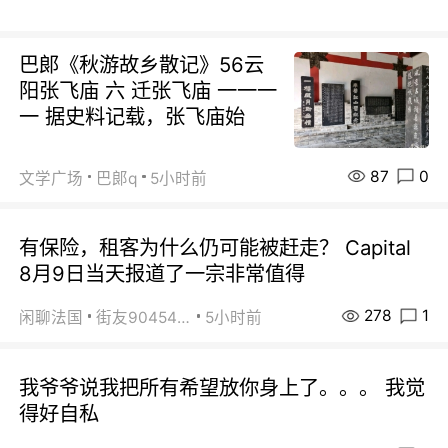
巴郞《秋游故乡散记》56云
阳张飞庙 六 迁张飞庙 一一一
一 据史料记载，张飞庙始
87
0
文学广场
巴郞q
5小时前
有保险，租客为什么仍可能被赶走？ Capital
8月9日当天报道了一宗非常值得
278
1
闲聊法国
街友90454511
5小时前
我爷爷说我把所有希望放你身上了。。。 我觉
得好自私