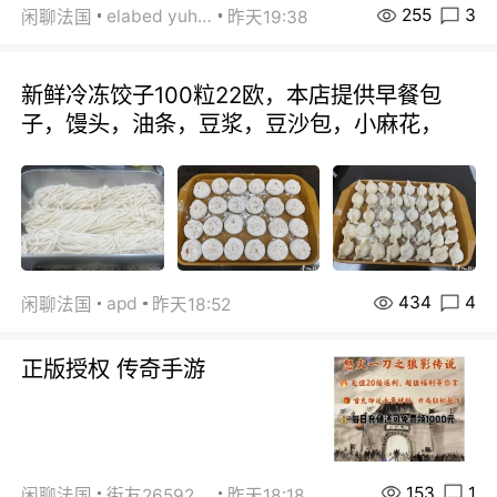
255
3
elabed yuhua
闲聊法国
昨天19:38
新鲜冷冻饺子100粒22欧，本店提供早餐包
子，馒头，油条，豆浆，豆沙包，小麻花，
434
4
apd
闲聊法国
昨天18:52
正版授权 传奇手游
153
1
闲聊法国
街友26592800
昨天18:18