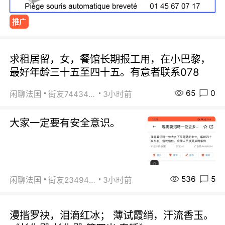
推广
求租居留，女，餐馆长期报工用，在小巴黎，
最好年龄三十五至四十五。有意者联系078
65
0
闲聊法国
街友74434350
3小时前
大家一定要有安全意识。
536
5
闲聊法国
街友23494008
3小时前
漫揩罗袂，泪滴红冰； 薄试霞绡，汗流香玉。