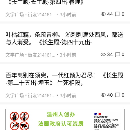
《长生殿·长生殿·第四出·春睡》
44
0
文学广场
街友21416156
3小时前
叶枯红藕，条疏青柳。 淅刺刺满处西风，都送
与人消受。 《长生殿·第四十九出·
34
0
文学广场
街友21416156
3小时前
百年离别在须臾，一代红颜为君尽！ 《长生殿
·第二十五出·埋玉》 生死相隔，
40
0
文学广场
街友21416156
3小时前