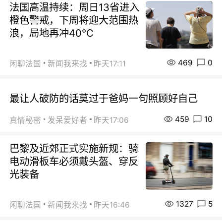
法国高温持续：周日13省进入
橙色警戒，下周将迎大范围热
浪，局地再冲40℃
469
0
闲聊法国
新闻我来找
昨天17:11
最让人破防的话莫过于爸妈一句照顾好自己
459
10
真情秘密
发呆爱好者
昨天17:06
巴黎及近郊正式实施新规：骑
电动滑板车必须戴头盔、穿反
光装备
1327
5
闲聊法国
新闻我来找
昨天16:46