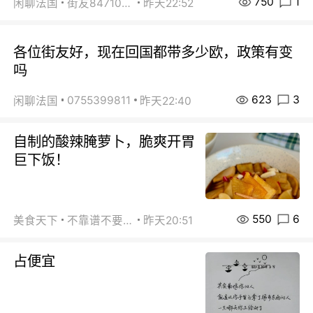
750
1
闲聊法国
街友84710671
昨天22:52
各位街友好，现在回国都带多少欧，政策有变
吗
623
3
0755399811
闲聊法国
昨天22:40
自制的酸辣腌萝卜，脆爽开胃
巨下饭！
550
6
美食天下
不靠谱不要联系
昨天20:51
占便宜