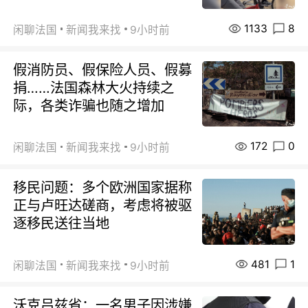
1133
8
闲聊法国
新闻我来找
9小时前
假消防员、假保险人员、假募
捐……法国森林大火持续之
际，各类诈骗也随之增加
172
0
闲聊法国
新闻我来找
9小时前
移民问题：多个欧洲国家据称
正与卢旺达磋商，考虑将被驱
逐移民送往当地
481
1
闲聊法国
新闻我来找
9小时前
沃克吕兹省：一名男子因涉嫌