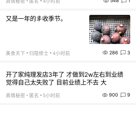
548
1
真情秘密
匿名
4小时前
又是一年的丯收季节。
286
3
美食天下
归隐修士
4小时前
开了家纯理发店3年了 才做到2w左右到业绩
觉得自己太失败了 目前业绩上不去 大
900
9
真情秘密
匿名
5小时前