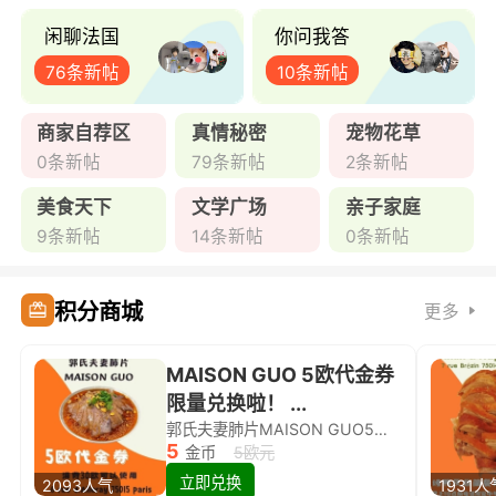
闲聊法国
你问我答
76条新帖
10条新帖
商家自荐区
真情秘密
宠物花草
0条新帖
79条新帖
2条新帖
美食天下
文学广场
亲子家庭
9条新帖
14条新帖
0条新帖
积分商城
更多
MAISON GUO 5欧代金券
限量兑换啦！ ...
郭氏夫妻肺片MAISON GUO5欧代金券限量兑换啦！
5
金币
5欧元
立即兑换
2093人气
1931人