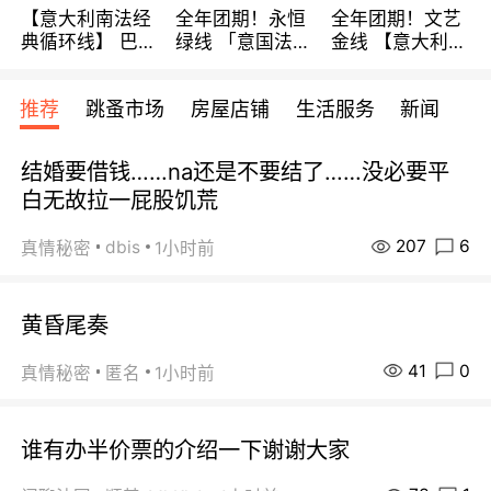
【意大利南法经
全年团期！永恒
全年团期！文艺
典循环线】 巴黎
绿线 「意国法
金线 【意大利一
上下 所有日期铁
南」巴黎上下 去
地】 循环7日游
发！ 全程四星级
意大利 南法 99
全程693欧/人起
推荐
跳蚤市场
房屋店铺
生活服务
新闻
宾馆 108欧/天起
欧/天起 ~包拼房
每周铁发！
全程756欧/位
结婚要借钱……na还是不要结了……没必要平
白无故拉一屁股饥荒
207
6
dbis
真情秘密
1小时前
黄昏尾奏
41
0
真情秘密
匿名
1小时前
谁有办半价票的介绍一下谢谢大家