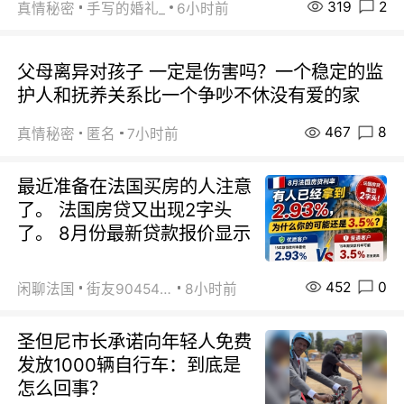
319
2
真情秘密
手写的婚礼_
6小时前
父母离异对孩子 一定是伤害吗？一个稳定的监
护人和抚养关系比一个争吵不休没有爱的家
467
8
真情秘密
匿名
7小时前
最近准备在法国买房的人注意
了。 法国房贷又出现2字头
了。 8月份最新贷款报价显示
452
0
闲聊法国
街友90454511
8小时前
圣但尼市长承诺向年轻人免费
发放1000辆自行车：到底是
怎么回事？