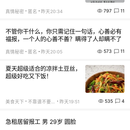
797
11
真情秘密
匿名
昨天20:34
不管你干什么，你只需记住一句话，心善必有
福报，一个人的心善不善？瞒得了人却瞒不了
573
11
真情秘密
匿名
昨天20:05
夏天超级适合的凉拌土豆丝，
超级好吃又下饭！
535
4
美食天下
不靠谱不要联系
昨天19:51
急租居留报工 男 29岁 圆脸