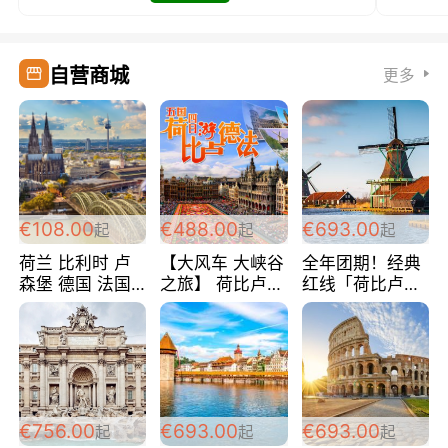
自营商城
更多
€108.00
€488.00
€693.00
起
起
起
荷兰 比利时 卢
【大风车 大峡谷
全年团期！经典
森堡 德国 法国
之旅】 荷比卢德
红线「荷比卢德
超爽玩遍西欧 循
法 巴黎上下 经
法」七天循环 五
环线 全程四星宾
典五国四日游
国 仅售99欧/人/
馆 108欧/人/天
488欧/人
天！巴黎上下！
包拼房~
€756.00
€693.00
€693.00
起
起
起