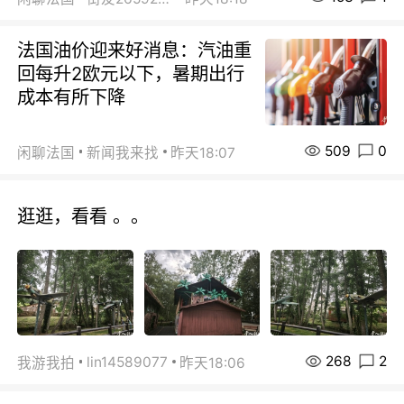
法国油价迎来好消息：汽油重
回每升2欧元以下，暑期出行
成本有所下降
509
0
闲聊法国
新闻我来找
昨天18:07
逛逛，看看 。。
268
2
lin14589077
我游我拍
昨天18:06