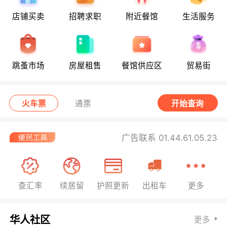
店铺买卖
招聘求职
附近餐馆
生活服务
跳蚤市场
房屋租售
餐馆供应区
贸易街
火车票
通票
开始查询
广告联系 01.44.61.05.23
查汇率
续居留
护照更新
出租车
更多
华人社区
更多