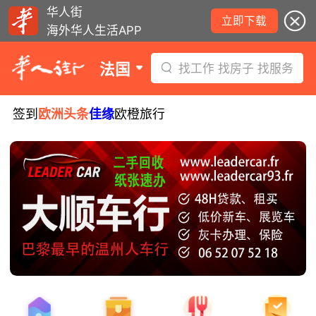
华人街
立即下载
海外华人生活APP
法国
找工作 找房子 找服务
签到
欧洲头条
佳缘
欧橙旅行