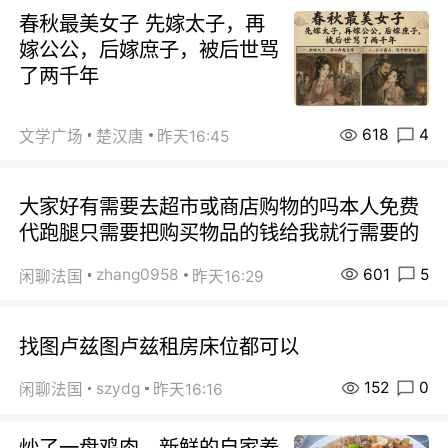
春秋最美女子 先嫁太子，再
嫁公公，后嫁庶子，被后世骂
了两千年
618
4
文学广场
楚汉唐
昨天16:45
大家好有需要去超市或商店购物的吗本人免费
代跑腿只需要把购买物品的钱给我就行需要的
601
5
zhang0958
闲聊法国
昨天16:29
找图卢兹图卢兹租房床位都可以
152
0
szydg
闲聊法国
昨天16:16
炒了一盘鸡肉，新鲜的自家养