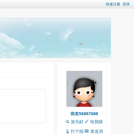
快速注册
登录
街友56887688
加为好
给我留
友
言
打个招
发送消