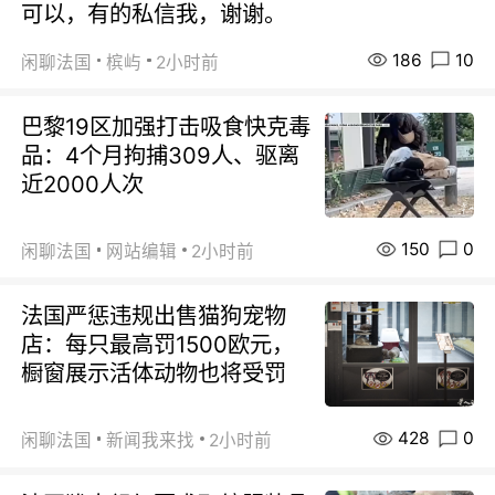
可以，有的私信我，谢谢。
186
10
闲聊法国
槟屿
2小时前
巴黎19区加强打击吸食快克毒
品：4个月拘捕309人、驱离
近2000人次
150
0
闲聊法国
网站编辑
2小时前
法国严惩违规出售猫狗宠物
店：每只最高罚1500欧元，
橱窗展示活体动物也将受罚
428
0
闲聊法国
新闻我来找
2小时前