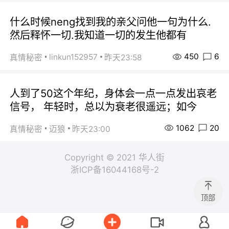
什么时候neng找到我的亲父问他一句为什么.
然后释怀一切.我知道一切的发生他都有
450
6
linkun152957
真情秘密
昨天23:58
人到了50这个年纪，身体会一点一点发出哀老
信号， 年轻时，总以为衰老很遥远；如今
1062
20
真情秘密
迈狼
昨天23:00
Copyright © 2021 华人街
浙ICP备16044168号-2
顶部