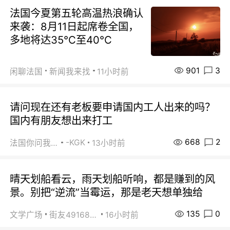
法国今夏第五轮高温热浪确认
来袭：8月11日起席卷全国，
多地将达35℃至40℃
901
3
闲聊法国
新闻我来找
11小时前
请问现在还有老板要申请国内工人出来的吗？
国内有朋友想出来打工
668
2
-KGK
法国你问我答
13小时前
晴天划船看云，雨天划船听响，都是赚到的风
景。别把“逆流”当霉运，那是老天想单独给
135
0
文学广场
街友49168527
16小时前