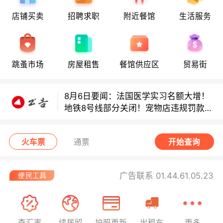
8月6日要闻：法国医学实习名额大增！
店铺买卖
招聘求职
附近餐馆
生活服务
地铁8号线部分关闭！宠物店违规罚款出
炉！
巴黎地铁音乐家海选启动！
跳蚤市场
房屋租售
餐馆供应区
贸易街
8月6日要闻：法国医学实习名额大增！
地铁8号线部分关闭！宠物店违规罚款出
炉！
巴黎地铁音乐家海选启动！
火车票
通票
开始查询
广告联系 01.44.61.05.23
查汇率
续居留
护照更新
出租车
更多