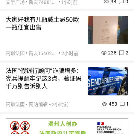
38
0
文学广场
街友74981146
1小时前
大家好我有几瓶威士忌50欧
一瓶便宜出售
236
2
闲聊法国
街友15402223
2小时前
法国“假银行顾问”诈骗增多：
宪兵提醒牢记这3点，验证码
千万别告诉别人
453
1
闲聊法国
网站编辑
2小时前