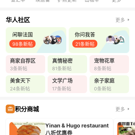
华人社区
更多
闲聊法国
你问我答
98条新帖
21条新帖
商家自荐区
真情秘密
宠物花草
3条新帖
81条新帖
8条新帖
美食天下
文学广场
亲子家庭
24条新帖
17条新帖
0条新帖
积分商城
更多
Yinan & Hugo restaurant
八折优惠券