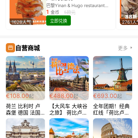
巴黎Yinan & Hugo restaurant除简餐类全场8折
1
金币
5欧元
立即兑换
1628人气
2761人
自营商城
更多
€108.00
€488.00
€693.00
起
起
起
荷兰 比利时 卢
【大风车 大峡谷
全年团期！经典
森堡 德国 法国
之旅】 荷比卢德
红线「荷比卢德
超爽玩遍西欧 循
法 巴黎上下 经
法」七天循环 五
环线 全程四星宾
典五国四日游
国 仅售99欧/人/
馆 108欧/人/天
488欧/人
天！巴黎上下！