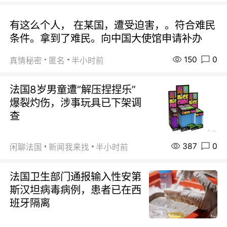
有这么个人， 在某国，遭受迫害，。符合难民
条件。拿到了难民。向中国大使馆申请补办
150
0
真情秘密
匿名
半小时前
法国8岁男童遭“解压捏捏乐”
爆裂灼伤，涉事玩具已下架调
查
387
0
闲聊法国
新闻我来找
半小时前
法国卫生部门通报输入性安第
斯汉坦病毒病例，患者已在西
班牙隔离