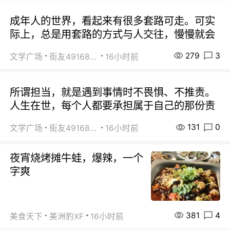
成年人的世界，看起来有很多套路可走。可实
际上，总是用套路的方式与人交往，慢慢就会
279
3
文学广场
街友49168527
16小时前
所谓担当，就是遇到事情时不畏惧、不推责。
人生在世，每个人都要承担属于自己的那份责
131
0
文学广场
街友49168527
16小时前
夜宵烧烤摊牛蛙，爆辣，一个
字爽
381
4
美食天下
美洲豹XF
16小时前