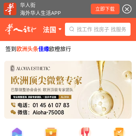
华人街
立即下载
海外华人生活APP
法国
找工作 找房子 找服务
签到
欧洲头条
佳缘
欧橙旅行