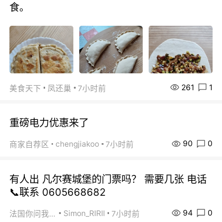
食。
261
1
美食天下
凤还巢
7小时前
重磅电力优惠来了
90
0
chengjiakoo
商家自荐区
7小时前
有人出 凡尔赛城堡的门票吗？ 需要几张 电话
📞联系 0605668682
94
0
Simon_RIRIl
法国你问我答
7小时前