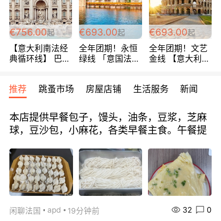
包拼房~
€756.00
€693.00
€693.00
起
起
起
【意大利南法经
全年团期！永恒
全年团期！文艺
典循环线】 巴黎
绿线 「意国法
金线 【意大利一
上下 所有日期铁
南」巴黎上下 去
地】 循环7日游
发！ 全程四星级
意大利 南法 99
全程693欧/人起
推荐
跳蚤市场
房屋店铺
生活服务
新闻
宾馆 108欧/天起
欧/天起 ~包拼房
每周铁发！
全程756欧/位
本店提供早餐包子，馒头，油条，豆浆，芝麻
球，豆沙包，小麻花，各类早餐主食。午餐提
32
0
apd
闲聊法国
19分钟前