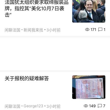
法国犹太组织要求取缔服装品
牌，指控其“美化10月7日袭
击”
171
1
闲聊法国
新闻我来找
3小时前
关于报税的疑难解答
149
7
George123
闲聊法国
3小时前