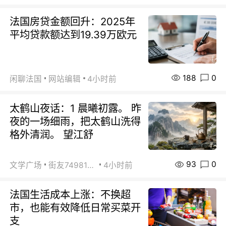
法国房贷金额回升：2025年
平均贷款额达到19.39万欧元
188
0
闲聊法国
网站编辑
4小时前
太鹤山夜话：1 晨曦初露。 昨
夜的一场细雨，把太鹤山洗得
格外清润。 望江舒
93
0
文学广场
街友74981146
4小时前
法国生活成本上涨：不换超
市，也能有效降低日常买菜开
支