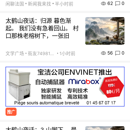
62
0
闲聊法国
新闻我来找
半小时前
太鹤山夜话：归源 暮色渐
起。 我们没有急着回山。 村
口那株老榕树下，一张旧
56
0
文学广场
街友74981146
1小时前
推广
太鹤山夜话：3 山脚下。 晨