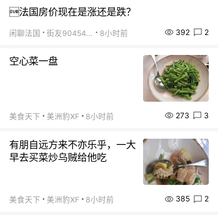
法国房价现在是涨还是跌？
392
2
闲聊法国
街友90454511
8小时前
空心菜一盘
273
3
美食天下
美洲豹XF
8小时前
有朋自远方来不亦乐乎，一大
早去买菜炒乌贼给他吃
385
2
美食天下
美洲豹XF
8小时前