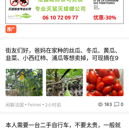
推广
街友们好，爸妈在家种的丝瓜、冬瓜、黄瓜、
韭菜、小西红柿、浦瓜等想卖掉，可现摘在9
183
0
Feimei
闲聊法国
2小时前
本人需要一台二手自行车，不要太贵，一般就