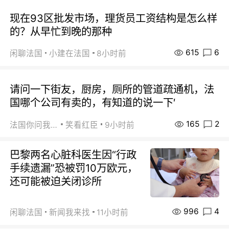
现在93区批发市场，理货员工资结构是怎么样
的？从早忙到晚的那种
615
6
闲聊法国
小建在法国
8小时前
请问一下街友，厨房，厕所的管道疏通机，法
国哪个公司有卖的，有知道的说一下′
165
2
法国你问我答
笑看红臣
9小时前
巴黎两名心脏科医生因“行政
手续遗漏”恐被罚10万欧元，
还可能被迫关闭诊所
996
4
闲聊法国
新闻我来找
11小时前