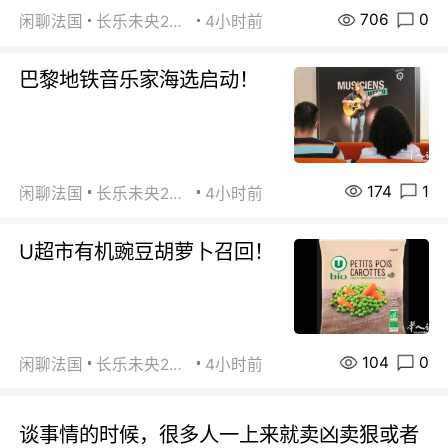
706
0
闲聊法国
长乐未央2015
4小时前
巴黎地铁音乐家海选启动！
174
1
闲聊法国
长乐未央2015
4小时前
U超市有机豌豆胡萝卜召回！
104
0
闲聊法国
长乐未央2015
4小时前
谈事情的时候，很多人一上来就卖凶卖狠或者