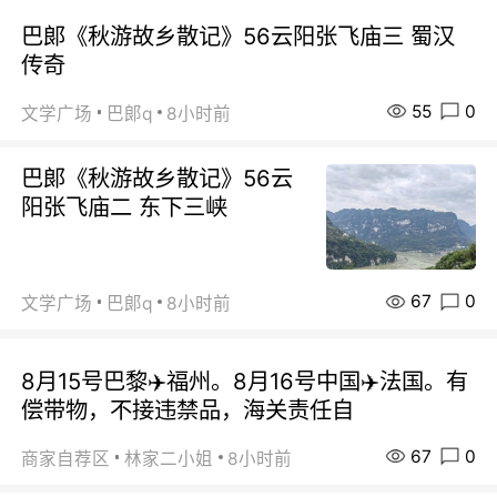
巴郞《秋游故乡散记》56云阳张飞庙三 蜀汉
传奇
55
0
文学广场
巴郞q
8小时前
巴郞《秋游故乡散记》56云
阳张飞庙二 东下三峡
67
0
文学广场
巴郞q
8小时前
8月15号巴黎✈️福州。8月16号中国✈️法国。有
偿带物，不接违禁品，海关责任自
67
0
商家自荐区
林家二小姐
8小时前