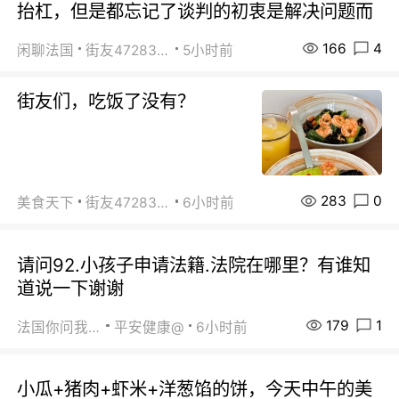
抬杠，但是都忘记了谈判的初衷是解决问题而
166
4
闲聊法国
街友472838572
5小时前
街友们，吃饭了没有？
283
0
美食天下
街友472838572
6小时前
请问92.小孩子申请法籍.法院在哪里？有谁知
道说一下谢谢
179
1
法国你问我答
平安健康@
6小时前
小瓜+猪肉+虾米+洋葱馅的饼，今天中午的美