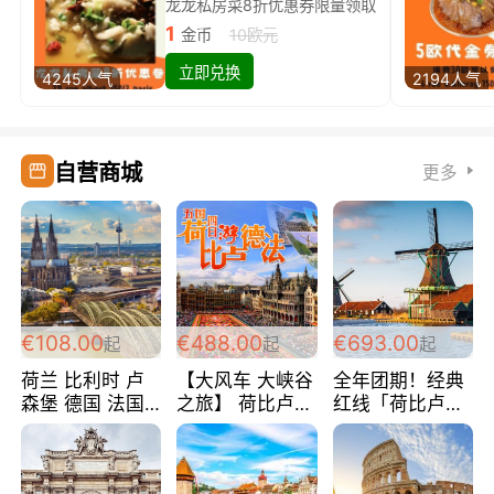
龙龙私房菜8折优惠券限量领取
1
金币
10欧元
立即兑换
4245人气
2194人气
自营商城
更多
€108.00
€488.00
€693.00
起
起
起
荷兰 比利时 卢
【大风车 大峡谷
全年团期！经典
森堡 德国 法国
之旅】 荷比卢德
红线「荷比卢德
超爽玩遍西欧 循
法 巴黎上下 经
法」七天循环 五
环线 全程四星宾
典五国四日游
国 仅售99欧/人/
馆 108欧/人/天
488欧/人
天！巴黎上下！