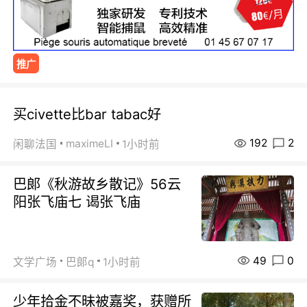
推广
买civette比bar tabac好
192
2
maximeLI
闲聊法国
1小时前
巴郞《秋游故乡散记》56云
阳张飞庙七 谒张飞庙
49
0
文学广场
巴郞q
1小时前
少年拾金不昧被嘉奖，获赠所