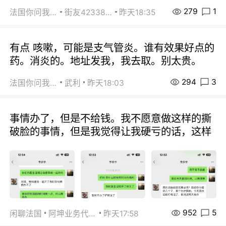
279
1
法国你问我答
街友42338202
昨天18:35
有点 咳嗽，可能是支气管炎。谁有效果好点的
药。消炎的。地址发我，我去取。别太贵。
294
3
法国你问我答
武利
昨天18:03
事情办了，但是不给钱。我不愿意做这样的撕
破脸的事情，但是我觉得让我硬亏的话，这样
952
5
闲聊法国
阿坤业务代办
昨天17:58