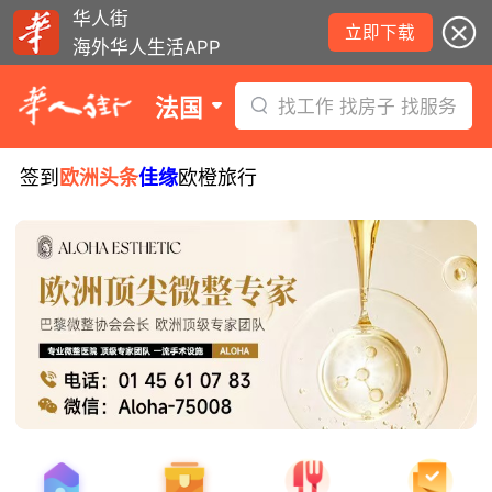
华人街
立即下载
海外华人生活APP
法国
找工作 找房子 找服务
签到
欧洲头条
佳缘
欧橙旅行
少年拾金不昧被嘉奖，获赠所捡款项！
西班牙小偷在法行窃被捕！