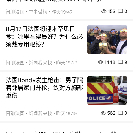
153
0
闲聊法国
雪中傲梅
昨天19:47
8月12日法国将迎来罕见日
食：哪里看得最好？为什么必
须戴专用眼镜？
1448
9
闲聊法国
新闻我来找
昨天19:29
法国Bondy发生枪击：男子隔
着邻居家门开枪，致对方胸部
重伤
562
0
闲聊法国
新闻我来找
昨天19:19