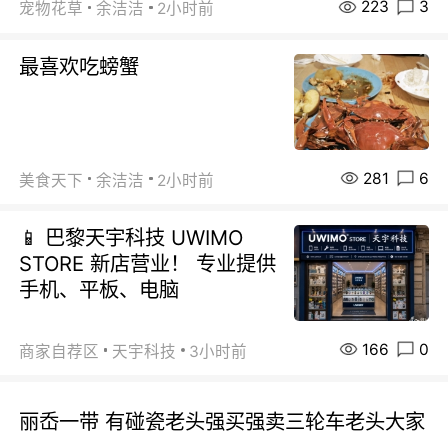
223
3
宠物花草
余洁洁
2小时前
最喜欢吃螃蟹
281
6
美食天下
余洁洁
2小时前
📱 巴黎天宇科技 UWIMO
STORE 新店营业！ 专业提供
手机、平板、电脑
166
0
商家自荐区
天宇科技
3小时前
丽岙一带 有碰瓷老头强买强卖三轮车老头大家