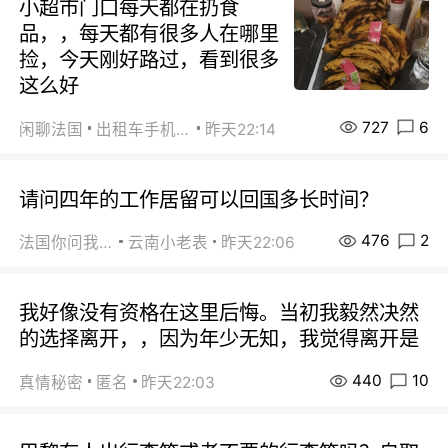
小超市门口每天都在扔食
品，，每天都有很多人在哪里
捡，今天刚好路过，看到很多
这么好
727
6
闲聊法国
出租车手机0626
昨天22:14
请问四年的工作居留可以回国多长时间？
476
2
法国你问我答
云南小老表
昨天22:06
我好像没有资格在这里后悔。当初我毅然决然
的选择离开，，因为年少无知，我觉得离开是
440
10
真情秘密
匿名
昨天22:03