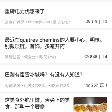
重磅电力优惠来了
119
0
chengjiakoo
商家自荐区
昨天17:54
最近在quatres chemins的人要小心，明枪。
别戴项链，首饰，多避开阿
845
4
闲聊法国
何女士
昨天17:41
巴黎有蜜雪冰城吗？有没有人知道？
257
1
闲聊法国
街友472838572
昨天17:36
这美食外脆里嫩，舌尖上的美
食，那叫一个奢侈