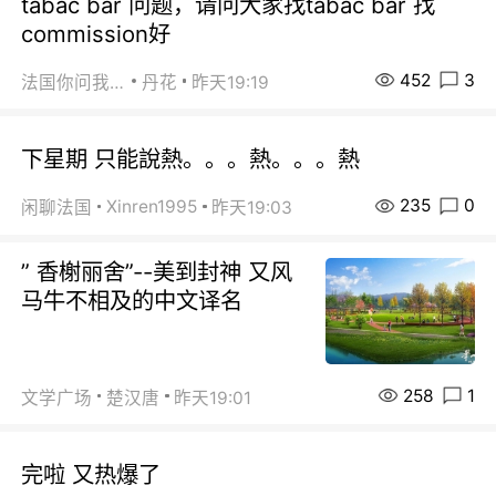
tabac bar 问题，请问大家找tabac bar 找
commission好
452
3
法国你问我答
丹花
昨天19:19
下星期 只能說熱。。。熱。。。熱
235
0
Xinren1995
闲聊法国
昨天19:03
” 香榭丽舍”--美到封神 又风
马牛不相及的中文译名
258
1
文学广场
楚汉唐
昨天19:01
完啦 又热爆了