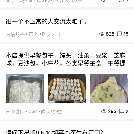
lin14589077
文学广场
昨天20:09
跟一个不正常的人交流太难了。
828
15
真情秘密
匿名
昨天20:01
本店提供早餐包子，馒头，油条，豆浆，芝麻
球，豆沙包，小麻花，各类早餐主食。午餐提
293
2
apd
闲聊法国
昨天19:59
请问下星期8🈷️10胡英杰医生有开门？