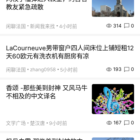
教友紧急疏散
314
0
闲聊法国
新闻我来找
4小时前
LaCourneuve男带窗户四人间床位上铺短租12
天60欧元有洗衣机有厨房有凉
193
0
zhang0958
闲聊法国
5小时前
香颂 -那些美到封神 又风马牛
不相及的中文译名
167
0
文学广场
楚汉唐
9小时前