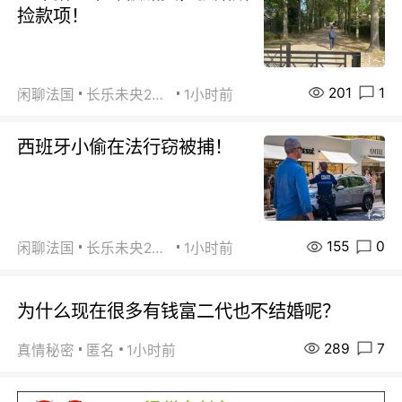
捡款项！
201
1
闲聊法国
长乐未央2015
1小时前
西班牙小偷在法行窃被捕！
155
0
闲聊法国
长乐未央2015
1小时前
为什么现在很多有钱富二代也不结婚呢？
289
7
真情秘密
匿名
1小时前