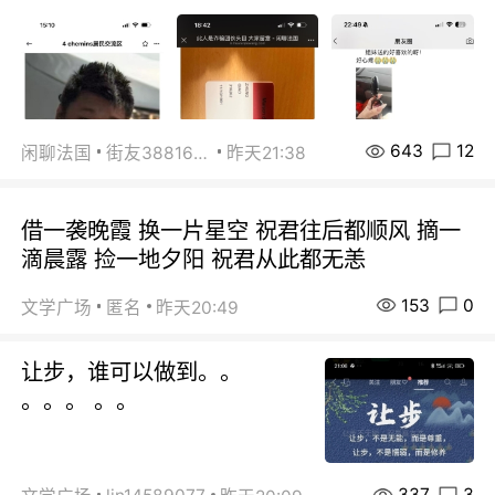
643
12
闲聊法国
街友38816967
昨天21:38
借一袭晚霞 换一片星空 祝君往后都顺风 摘一
滴晨露 捡一地夕阳 祝君从此都无恙
153
0
文学广场
匿名
昨天20:49
让步，谁可以做到。。
。。。 。。
337
3