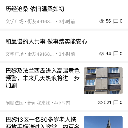
历经沧桑 依旧温柔如初
56
0
文学广场
街友49168527
3小时前
和靠谱的人共事 做事踏实能安心
94
0
文学广场
街友49168527
3小时前
巴黎及法兰西岛进入高温黄色
预警，未来几天热浪将进一步
加剧
521
0
闲聊法国
新闻我来找
4小时前
巴黎13区一名80多岁老人携
两枚手榴弹进入教堂，约百名