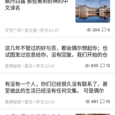
枫丹白露 那些美到封神的中
文译名
204
0
文学广场
楚汉唐
昨天23:47
这几年不管过的好与否，都会偶尔想起你；也
试图发过信息给你，没有回复。我们开始的仓
430
12
真情秘密
匿名
昨天22:41
有没有一个人，你们已经很久没有联系了，甚
至彼此的生活已经没有任何交集。 可是偶尔
491
10
真情秘密
匿名
昨天22:25