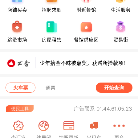
店铺买卖
招聘求职
附近餐馆
生活服务
少年拾金不昧获嘉奖，领走所捡款项！
少年拾金不昧获嘉奖，领走所捡款项！
跳蚤市场
房屋租售
餐馆供应区
贸易街
少年拾金不昧被嘉奖，获赠所捡款项！
西班牙小偷在法行窃被捕！
火车票
通票
开始查询
广告联系 01.44.61.05.23
查汇率
续居留
护照更新
出租车
更多