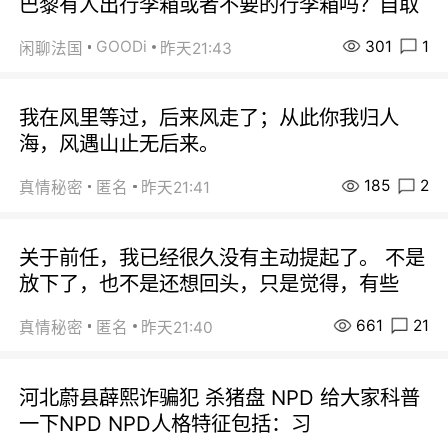
巴黎有人出行李箱或者不要的行李箱吗？自取
301
1
GOODi
闲聊法国
昨天21:43
我在风里等过，后来风走了；从此你我归人
海，风遇山止无后来。
185
2
真情秘密
匿名
昨天21:41
关于前任，我已经很久没有主动提起了。 不是
放下了，也不是还想回头，只是觉得，有些
661
21
真情秘密
匿名
昨天21:40
河北蔚县薜熙诈骗犯 杀猪盘 NPD 给大家科普
一下NPD NPD人格特征包括：习