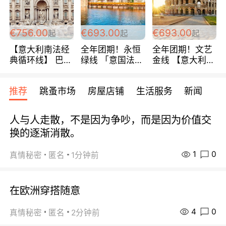
包拼房~
€756.00
€693.00
€693.00
起
起
起
【意大利南法经
全年团期！永恒
全年团期！文艺
典循环线】 巴黎
绿线 「意国法
金线 【意大利一
上下 所有日期铁
南」巴黎上下 去
地】 循环7日游
发！ 全程四星级
意大利 南法 99
全程693欧/人起
推荐
跳蚤市场
房屋店铺
生活服务
新闻
宾馆 108欧/天起
欧/天起 ~包拼房
每周铁发！
全程756欧/位
人与人走散，不是因为争吵，而是因为价值交
换的逐渐消散。
1
0
真情秘密
匿名
1分钟前
在欧洲穿搭随意
4
0
真情秘密
匿名
2分钟前