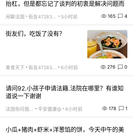
抬杠，但是都忘记了谈判的初衷是解决问题而
165
4
闲聊法国
街友472838572
5小时前
街友们，吃饭了没有？
276
0
美食天下
街友472838572
6小时前
请问92.小孩子申请法籍.法院在哪里？有谁知
道说一下谢谢
178
1
法国你问我答
平安健康@
6小时前
小瓜+猪肉+虾米+洋葱馅的饼，今天中午的美