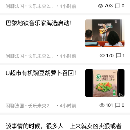
703
0
闲聊法国
长乐未央2015
4小时前
巴黎地铁音乐家海选启动！
170
1
闲聊法国
长乐未央2015
4小时前
U超市有机豌豆胡萝卜召回！
101
0
闲聊法国
长乐未央2015
4小时前
谈事情的时候，很多人一上来就卖凶卖狠或者