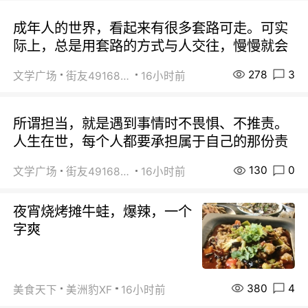
成年人的世界，看起来有很多套路可走。可实
际上，总是用套路的方式与人交往，慢慢就会
278
3
文学广场
街友49168527
16小时前
所谓担当，就是遇到事情时不畏惧、不推责。
人生在世，每个人都要承担属于自己的那份责
130
0
文学广场
街友49168527
16小时前
夜宵烧烤摊牛蛙，爆辣，一个
字爽
380
4
美食天下
美洲豹XF
16小时前