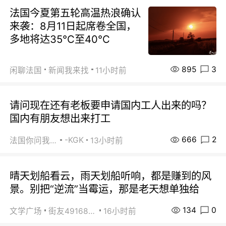
法国今夏第五轮高温热浪确认
来袭：8月11日起席卷全国，
多地将达35℃至40℃
895
3
闲聊法国
新闻我来找
11小时前
请问现在还有老板要申请国内工人出来的吗？
国内有朋友想出来打工
666
2
-KGK
法国你问我答
13小时前
晴天划船看云，雨天划船听响，都是赚到的风
景。别把“逆流”当霉运，那是老天想单独给
134
0
文学广场
街友49168527
16小时前