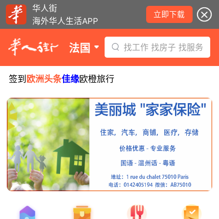
华人街
立即下载
海外华人生活APP
法国
找工作 找房子 找服务
签到
欧洲头条
佳缘
欧橙旅行