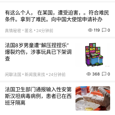
有这么个人， 在某国，遭受迫害，。符合难民
条件。拿到了难民。向中国大使馆申请补办
119
0
真情秘密
匿名
24分钟前
法国8岁男童遭“解压捏捏乐”
爆裂灼伤，涉事玩具已下架调
查
368
0
闲聊法国
新闻我来找
24分钟前
法国卫生部门通报输入性安第
斯汉坦病毒病例，患者已在西
班牙隔离