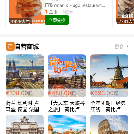
巴黎Yinan & Hugo restaurant除简餐类全场8折
1
金币
5欧元
立即兑换
1628人气
2761人
自营商城
更多
€108.00
€488.00
€693.00
起
起
起
荷兰 比利时 卢
【大风车 大峡谷
全年团期！经典
森堡 德国 法国
之旅】 荷比卢德
红线「荷比卢德
超爽玩遍西欧 循
法 巴黎上下 经
法」七天循环 五
环线 全程四星宾
典五国四日游
国 仅售99欧/人/
馆 108欧/人/天
488欧/人
天！巴黎上下！