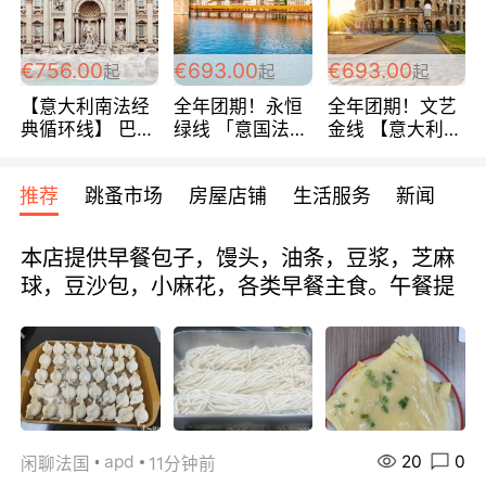
包拼房~
€756.00
€693.00
€693.00
起
起
起
【意大利南法经
全年团期！永恒
全年团期！文艺
典循环线】 巴黎
绿线 「意国法
金线 【意大利一
上下 所有日期铁
南」巴黎上下 去
地】 循环7日游
发！ 全程四星级
意大利 南法 99
全程693欧/人起
推荐
跳蚤市场
房屋店铺
生活服务
新闻
宾馆 108欧/天起
欧/天起 ~包拼房
每周铁发！
全程756欧/位
本店提供早餐包子，馒头，油条，豆浆，芝麻
球，豆沙包，小麻花，各类早餐主食。午餐提
20
0
apd
闲聊法国
11分钟前