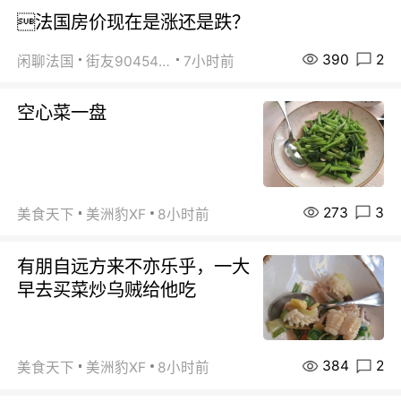
法国房价现在是涨还是跌？
390
2
闲聊法国
街友90454511
7小时前
空心菜一盘
273
3
美食天下
美洲豹XF
8小时前
有朋自远方来不亦乐乎，一大
早去买菜炒乌贼给他吃
384
2
美食天下
美洲豹XF
8小时前