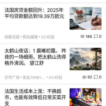
法国房贷金额回升：2025年
平均贷款额达到19.39万欧元
186
0
闲聊法国
网站编辑
3小时前
太鹤山夜话：1 晨曦初露。 昨
夜的一场细雨，把太鹤山洗得
格外清润。 望江舒
92
0
文学广场
街友74981146
4小时前
法国生活成本上涨：不换超
市，也能有效降低日常买菜开
支