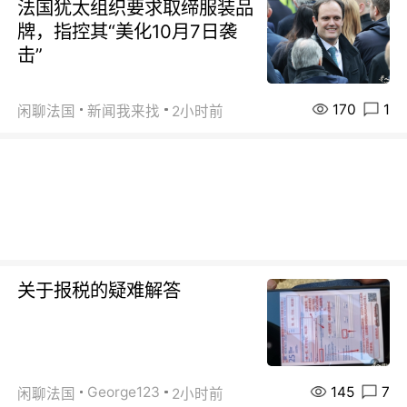
法国犹太组织要求取缔服装品
牌，指控其“美化10月7日袭
击”
170
1
闲聊法国
新闻我来找
2小时前
关于报税的疑难解答
145
7
George123
闲聊法国
2小时前