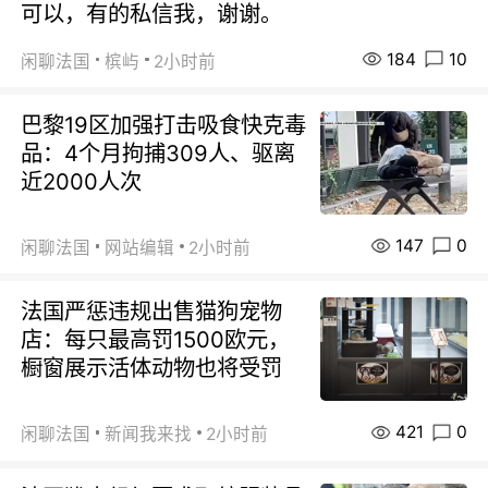
可以，有的私信我，谢谢。
184
10
闲聊法国
槟屿
2小时前
巴黎19区加强打击吸食快克毒
品：4个月拘捕309人、驱离
近2000人次
147
0
闲聊法国
网站编辑
2小时前
法国严惩违规出售猫狗宠物
店：每只最高罚1500欧元，
橱窗展示活体动物也将受罚
421
0
闲聊法国
新闻我来找
2小时前