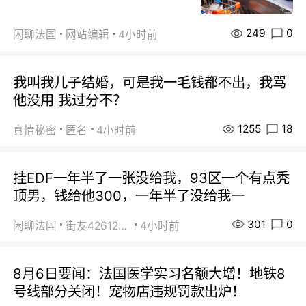
249
0
闲聊法国
网站编辑
4小时前
我叫我儿子结婚，可是我一毛钱都不出，我骂
他没用 我过分不？
1255
18
真情秘密
匿名
4小时前
挂EDF一年半了一张没给我，93区一个有点秃
顶男，钱给他300，一年半了没给我一
301
0
闲聊法国
街友42612092
4小时前
8月6日要闻：法国医学实习名额大增！地铁8
号线部分关闭！宠物店违规罚款出炉！