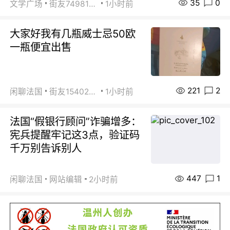
35
0
文学广场
街友74981146
1小时前
大家好我有几瓶威士忌50欧
一瓶便宜出售
221
2
闲聊法国
街友15402223
1小时前
法国“假银行顾问”诈骗增多：
宪兵提醒牢记这3点，验证码
千万别告诉别人
447
1
闲聊法国
网站编辑
2小时前