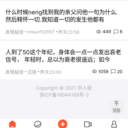
什么时候neng找到我的亲父问他一句为什么.
然后释怀一切.我知道一切的发生他都有
449
6
linkun152957
真情秘密
昨天23:58
人到了50这个年纪，身体会一点一点发出哀老
信号， 年轻时，总以为衰老很遥远；如今
1059
20
真情秘密
迈狼
昨天23:00
Copyright © 2021 华人街
浙ICP备16044168号-2
顶部