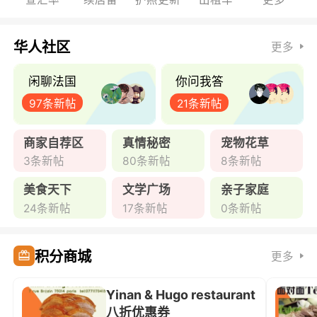
华人社区
更多
闲聊法国
你问我答
97条新帖
21条新帖
商家自荐区
真情秘密
宠物花草
3条新帖
80条新帖
8条新帖
美食天下
文学广场
亲子家庭
24条新帖
17条新帖
0条新帖
积分商城
更多
Yinan & Hugo restaurant
八折优惠券