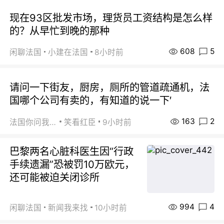
现在93区批发市场，理货员工资结构是怎么样
的？从早忙到晚的那种
608
5
闲聊法国
小建在法国
8小时前
请问一下街友，厨房，厕所的管道疏通机，法
国哪个公司有卖的，有知道的说一下′
163
2
法国你问我答
笑看红臣
9小时前
巴黎两名心脏科医生因“行政
手续遗漏”恐被罚10万欧元，
还可能被迫关闭诊所
994
4
闲聊法国
新闻我来找
10小时前