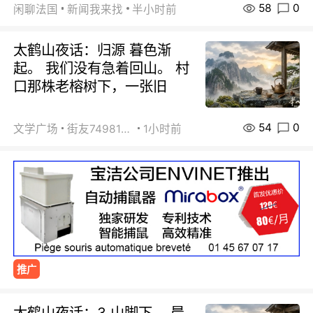
58
0
闲聊法国
新闻我来找
半小时前
太鹤山夜话：归源 暮色渐
起。 我们没有急着回山。 村
口那株老榕树下，一张旧
54
0
文学广场
街友74981146
1小时前
推广
太鹤山夜话：3 山脚下。 晨