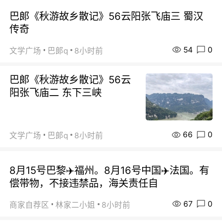
巴郞《秋游故乡散记》56云阳张飞庙三 蜀汉
传奇
54
0
文学广场
巴郞q
8小时前
巴郞《秋游故乡散记》56云
阳张飞庙二 东下三峡
66
0
文学广场
巴郞q
8小时前
8月15号巴黎✈️福州。8月16号中国✈️法国。有
偿带物，不接违禁品，海关责任自
67
0
商家自荐区
林家二小姐
8小时前