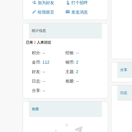
加为好友
打个招呼
给我留言
发送消息
统计信息
已有
2
人来访过
积分:
--
经验:
--
金币:
112
铜币:
2
分享
好友:
--
主题:
2
日志:
--
相册:
--
分享:
--
日志
相册