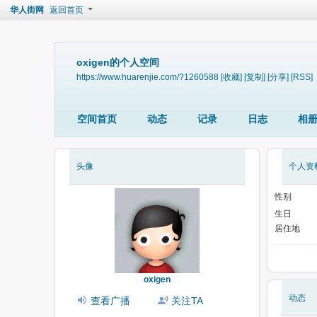
华人街网
返回首页
oxigen的个人空间
https://www.huarenjie.com/?1260588
[收藏]
[复制]
[分享]
[RSS]
空间首页
动态
记录
日志
相
头像
个人资
性别
生日
居住地
oxigen
动态
查看广播
关注TA