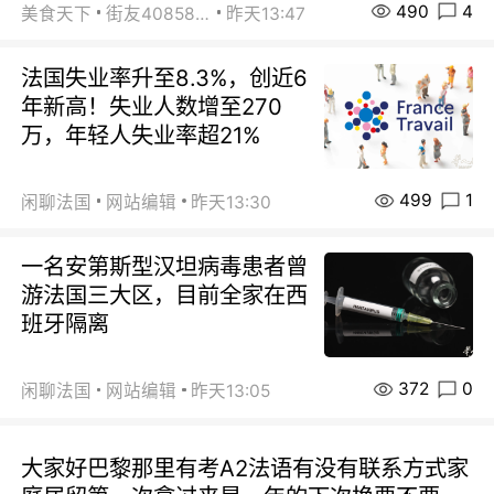
490
4
美食天下
街友40858442
昨天13:47
法国失业率升至8.3%，创近6
年新高！失业人数增至270
万，年轻人失业率超21%
499
1
闲聊法国
网站编辑
昨天13:30
一名安第斯型汉坦病毒患者曾
游法国三大区，目前全家在西
班牙隔离
372
0
闲聊法国
网站编辑
昨天13:05
大家好巴黎那里有考A2法语有没有联系方式家