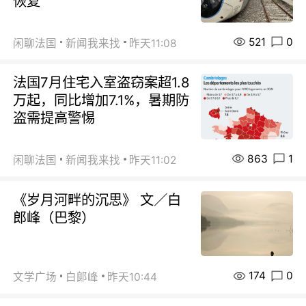
恢复
521
0
闲聊法国
新闻我来找
昨天11:08
法国7月住宅入室盗窃案超1.8
万起，同比增加7.1%，暑期防
盗需提高警惕
863
1
闲聊法国
新闻我来找
昨天11:02
《岁月河畔的沉思》 文／白
郎峰（巴黎）
174
0
文学广场
白郞峰
昨天10:44