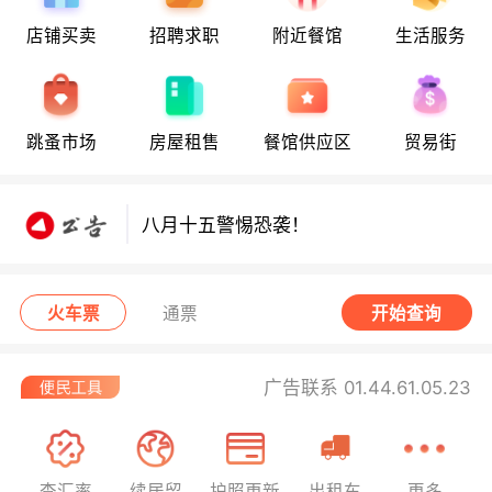
店铺买卖
招聘求职
附近餐馆
生活服务
八月十五警惕恐袭！
跳蚤市场
房屋租售
餐馆供应区
贸易街
八月十五警惕恐袭！
八月十五警惕恐袭！
火车票
通票
开始查询
广告联系 01.44.61.05.23
查汇率
续居留
护照更新
出租车
更多