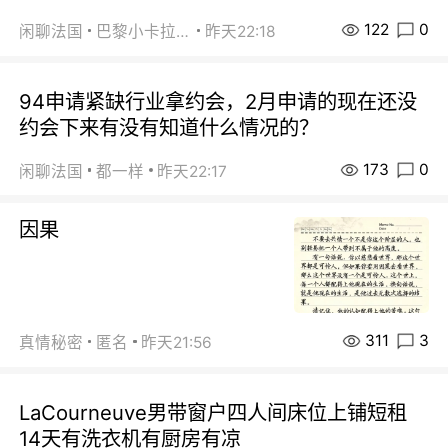
122
0
闲聊法国
巴黎小卡拉咪
昨天22:18
94申请紧缺行业拿约会，2月申请的现在还没
约会下来有没有知道什么情况的？
173
0
闲聊法国
都一样
昨天22:17
因果
311
3
真情秘密
匿名
昨天21:56
LaCourneuve男带窗户四人间床位上铺短租
14天有洗衣机有厨房有凉