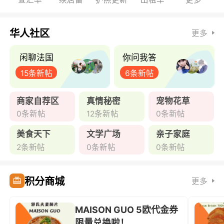
华人社区
更多
闲聊法国
你问我答
15条新帖
6条新帖
商家自荐区
真情秘密
宠物花草
0条新帖
12条新帖
0条新帖
美食天下
文学广场
亲子家庭
2条新帖
0条新帖
0条新帖
积分商城
更多
MAISON GUO 5欧代金券
限量兑换啦！ ...