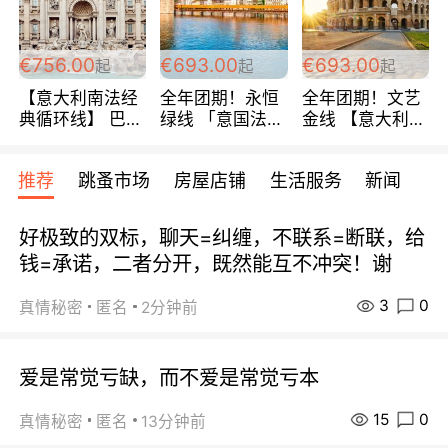
包拼房~
€756.00
€693.00
€693.00
起
起
起
【意大利南法经
全年团期！永恒
全年团期！文艺
典循环线】 巴黎
绿线 「意国法
金线 【意大利一
上下 所有日期铁
南」巴黎上下 去
地】 循环7日游
发！ 全程四星级
意大利 南法 99
全程693欧/人起
推荐
跳蚤市场
房屋店铺
生活服务
新闻
宾馆 108欧/天起
欧/天起 ~包拼房
每周铁发！
全程756欧/位
好极致的双标，聊天=纠缠，不联系=断联，给
钱=承诺，二者分开，既然能互不冲突！谢
3
0
真情秘密
匿名
2分钟前
爱是常觉亏缺，而不爱是常觉亏本
15
0
真情秘密
匿名
13分钟前