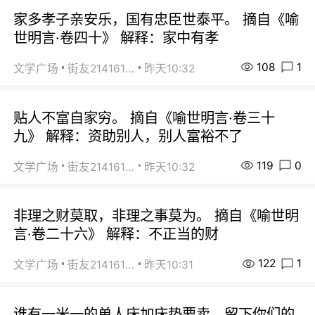
家多孝子亲安乐，国有忠臣世泰平。 摘自《喻
世明言·卷四十》 解释：家中有孝
108
1
文学广场
街友21416156
昨天10:32
贴人不富自家穷。 摘自《喻世明言·卷三十
九》 解释：资助别人，别人富裕不了
119
0
文学广场
街友21416156
昨天10:32
非理之财莫取，非理之事莫为。 摘自《喻世明
言·卷二十六》 解释：不正当的财
122
1
文学广场
街友21416156
昨天10:31
谁有一米一的单人床加床垫要卖，留下你们的