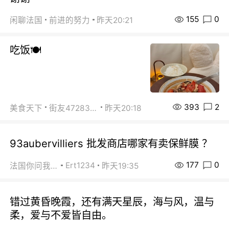
155
0
闲聊法国
前进的努力
昨天20:21
吃饭🍽️
393
2
美食天下
街友472838572
昨天20:18
93aubervilliers 批发商店哪家有卖保鲜膜 ？
177
0
Ert1234
法国你问我答
昨天19:35
错过黄昏晚霞，还有满天星辰，海与风，温与
柔，爱与不爱皆自由。