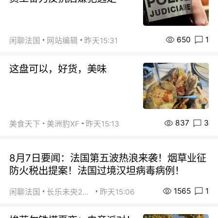
650
1
闲聊法国
网站编辑
昨天15:31
这盘可以，好货，美味
837
3
美食天下
美洲豹XF
昨天15:13
8月7日要闻：法国第五波热浪来袭！烟草业征
防火税出提案！法国过境汉坦病毒病例！
1565
1
闲聊法国
长乐未央2015
昨天15:06