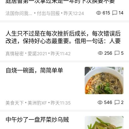
庭居留第一次拿过来是一年的下次换要不要
615
14
法国你问我答
付出与回报
昨天12:24
人生只不过是在每次挫折后成长，每次错误后
改进，保持好心态最重要。借用一句话：人要
256
5
真情秘密
愛諾2021
昨天11:42
自烧一碗面，简简单单
546
2
美食天下
美洲豹XF
昨天11:35
中午炒了一盘芹菜炒乌贼