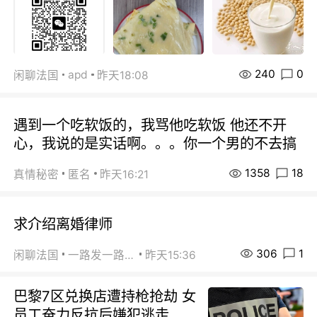
240
0
apd
闲聊法国
昨天18:08
遇到一个吃软饭的，我骂他吃软饭 他还不开
心，我说的是实话啊。。。你一个男的不去搞
1358
18
真情秘密
匿名
昨天16:21
求介绍离婚律师
306
1
闲聊法国
一路发一路发
昨天15:36
巴黎7区兑换店遭持枪抢劫 女
员工奋力反抗后嫌犯逃走