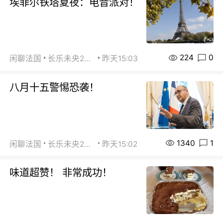
埃菲尔铁塔夏夜：电音派对！
224
0
闲聊法国
长乐未央2015
昨天15:03
八月十五警惕恐袭！
1340
1
闲聊法国
长乐未央2015
昨天15:02
味道超赞！ 非常成功！