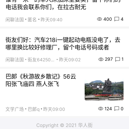
电话我会联系你们，在拉古耐无
400
4
闲聊法国
匿名
昨天09:40
街友们好：汽车218i一键起动电瓶没电了，去
哪里换比较好修理厂，留个电话号码或者
297
1
闲聊法国
街友64250024
昨天09:02
巴郞《秋游故乡散记》56云
阳张飞庙四 燕人张飞
124
0
文学广场
巴郞q
昨天09:00
Copyright © 2021 华人街