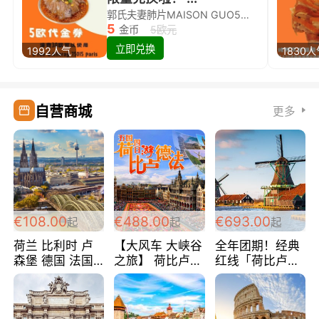
郭氏夫妻肺片MAISON GUO5欧代金券限量兑换啦！
5
金币
5欧元
立即兑换
1992人气
1830
自营商城
更多
€108.00
€488.00
€693.00
起
起
起
荷兰 比利时 卢
【大风车 大峡谷
全年团期！经典
森堡 德国 法国
之旅】 荷比卢德
红线「荷比卢德
超爽玩遍西欧 循
法 巴黎上下 经
法」七天循环 五
环线 全程四星宾
典五国四日游
国 仅售99欧/人/
馆 108欧/人/天
488欧/人
天！巴黎上下！