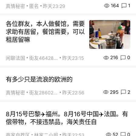
164
1
真情秘密
匿名
昨天23:29
各位群友，本人做餐馆，需要
求助有居留，餐馆需要，可以
租居留嘛
216
0
闲聊法国
街友46428878
昨天23:15
有多少只是流浪的欧洲的
295
2
真情秘密
街友28602925
昨天22:56
8月15号巴黎✈️福州。8月16号中国✈️法国。有
偿带物，不接违禁品，海关责任自
52
0
商家自荐区
林家二小姐
昨天22:53