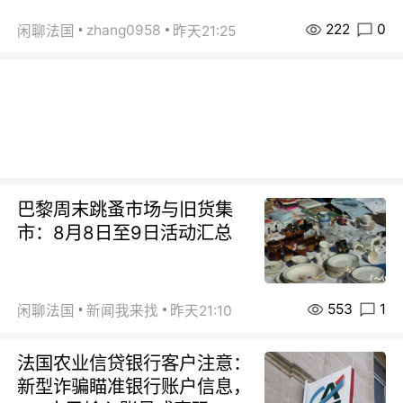
222
0
zhang0958
闲聊法国
昨天21:25
巴黎周末跳蚤市场与旧货集
市：8月8日至9日活动汇总
553
1
闲聊法国
新闻我来找
昨天21:10
法国农业信贷银行客户注意：
新型诈骗瞄准银行账户信息，