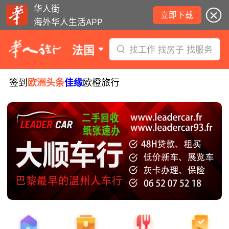
华人街
立即下载
海外华人生活APP
法国
找工作 找房子 找服务
签到
欧洲头条
佳缘
欧橙旅行