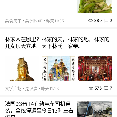
380
2
美食天下
美洲豹XF
昨天11:35
林家人在哪里？林家的天，林家的地，林家的
儿女顶天立地。天下林氏一家亲。
576
7
文学广场
楚汉唐
昨天11:23
法国93省T4有轨电车司机遭
袭，全线停运至今日13时左右