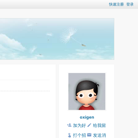
快速注册
登录
oxigen
加为好
给我留
友
言
打个招
发送消