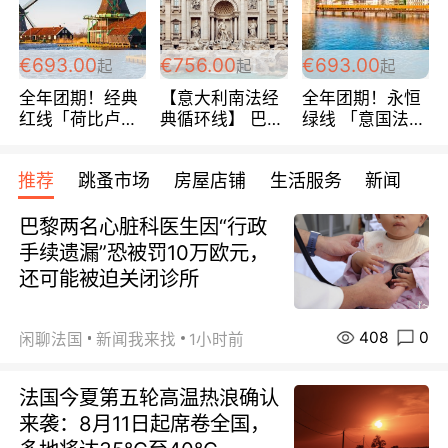
€693.00
€756.00
€693.00
起
起
起
全年团期！经典
【意大利南法经
全年团期！永恒
红线「荷比卢德
典循环线】 巴黎
绿线 「意国法
法」七天循环 五
上下 所有日期铁
南」巴黎上下 去
国 仅售99欧/人/
发！ 全程四星级
意大利 南法 99
推荐
跳蚤市场
房屋店铺
生活服务
新闻
天！巴黎上下！
宾馆 108欧/天起
欧/天起 ~包拼房
包拼房~
全程756欧/位
巴黎两名心脏科医生因“行政
手续遗漏”恐被罚10万欧元，
还可能被迫关闭诊所
408
0
闲聊法国
新闻我来找
1小时前
法国今夏第五轮高温热浪确认
来袭：8月11日起席卷全国，