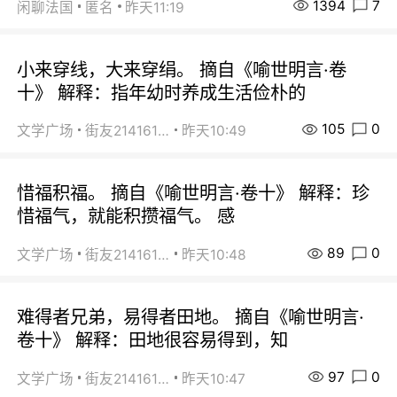
1394
7
闲聊法国
匿名
昨天11:19
小来穿线，大来穿绢。 摘自《喻世明言·卷
十》 解释：指年幼时养成生活俭朴的
105
0
文学广场
街友21416156
昨天10:49
惜福积福。 摘自《喻世明言·卷十》 解释：珍
惜福气，就能积攒福气。 感
89
0
文学广场
街友21416156
昨天10:48
难得者兄弟，易得者田地。 摘自《喻世明言·
卷十》 解释：田地很容易得到，知
97
0
文学广场
街友21416156
昨天10:47