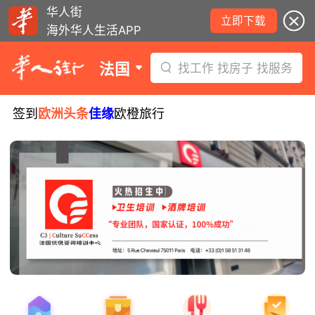
华人街
立即下载
海外华人生活APP
法国
找工作 找房子 找服务
签到
欧洲头条
佳缘
欧橙旅行
8月5日要闻：易捷航空八月罢工预警！
数字度假支票使用受限！警惕网络募捐
骗局！
无栏杆收费站逃费将重罚！