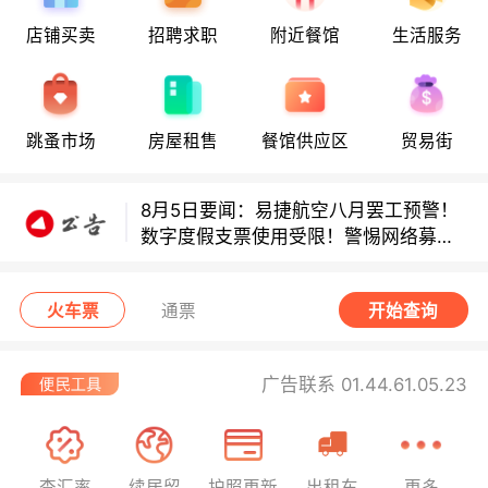
店铺买卖
招聘求职
附近餐馆
生活服务
多款避孕套因安全缺陷召回！
跳蚤市场
房屋租售
餐馆供应区
贸易街
多款避孕套因安全缺陷召回！
8月5日要闻：易捷航空八月罢工预警！
数字度假支票使用受限！警惕网络募捐
骗局！
无栏杆收费站逃费将重罚！
火车票
通票
开始查询
广告联系 01.44.61.05.23
查汇率
续居留
护照更新
出租车
更多