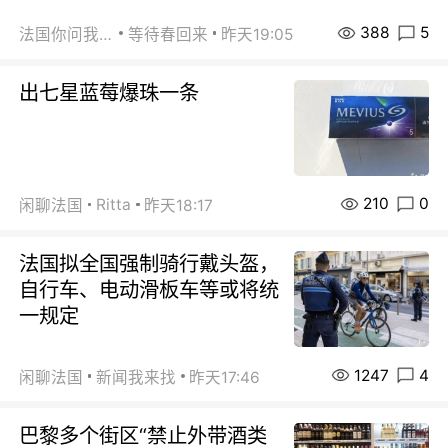
388
5
法国你问我答
等待春回来
昨天19:05
出七星蓝莓爆珠一条
210
0
Ritta
闲聊法国
昨天18:17
法国拟全国强制骑行戴头盔，
自行车、电动滑板车等或将统
一规定
1247
4
闲聊法国
新闻我来找
昨天17:46
巴黎多个街区“禁止外带酒类