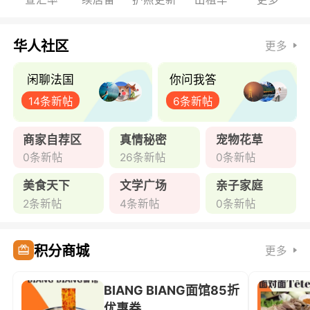
华人社区
更多
闲聊法国
你问我答
14条新帖
6条新帖
商家自荐区
真情秘密
宠物花草
0条新帖
26条新帖
0条新帖
美食天下
文学广场
亲子家庭
2条新帖
4条新帖
0条新帖
积分商城
更多
BIANG BIANG面馆85折
优惠券