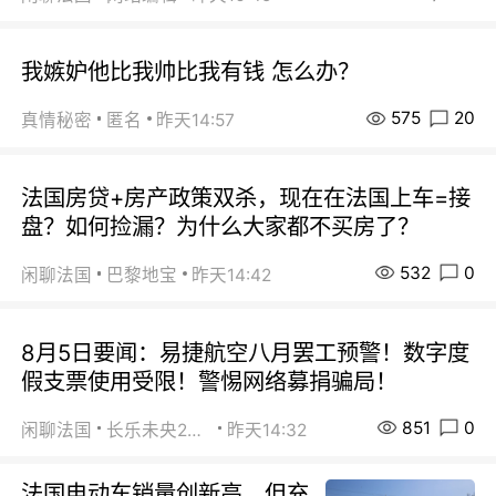
我嫉妒他比我帅比我有钱 怎么办？
575
20
真情秘密
匿名
昨天14:57
法国房贷+房产政策双杀，现在在法国上车=接
盘？如何捡漏？为什么大家都不买房了？
532
0
闲聊法国
巴黎地宝
昨天14:42
8月5日要闻：易捷航空八月罢工预警！数字度
假支票使用受限！警惕网络募捐骗局！
851
0
闲聊法国
长乐未央2015
昨天14:32
法国电动车销量创新高，但充