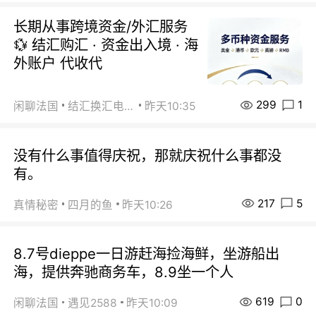
长期从事跨境资金/外汇服务
💱 结汇购汇 · 资金出入境 · 海
外账户 代收代
299
1
闲聊法国
结汇换汇电汇
昨天10:35
没有什么事值得庆祝，那就庆祝什么事都没
有。
217
5
真情秘密
四月的鱼
昨天10:26
8.7号dieppe一日游赶海捡海鲜，坐游船出
海，提供奔驰商务车，8.9坐一个人
619
0
闲聊法国
遇见2588
昨天10:09