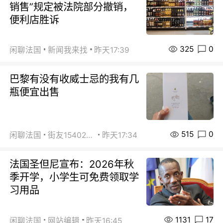
销售”规定被法院部分撤销，
便利店胜诉
325
0
闲聊法国
新闻我来找
昨天17:39
巴黎有没有收威士忌的我有几
瓶便宜出售
515
0
闲聊法国
街友15402223
昨天17:34
法国圣但尼宣布：2026年秋
季开学，小学生可免费领取学
习用品
1131
17
闲聊法国
网站编辑
昨天16:45