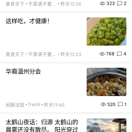
323
2
美食天下
不靠谱不要联系
昨天12:26
这样吃，才健康！
768
4
美食天下
不靠谱不要联系
昨天12:23
华裔温州分会
520
1
fren9
闲聊法国
昨天11:40
太鹤山夜话：归源 太鹤山的
晨雾还没有散尽。 阳光穿过