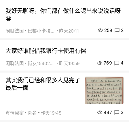
我好无聊呀，你们都在做什么呢出来说说话呀
😁
259
2
闲聊法国
巴黎小卡拉咪
昨天20:11
大家好谁能借我银行卡使用有偿
769
4
闲聊法国
街友15402223
昨天19:59
其实我们已经和很多人见完了
最后一面
447
3
真情秘密
匿名
昨天19:45