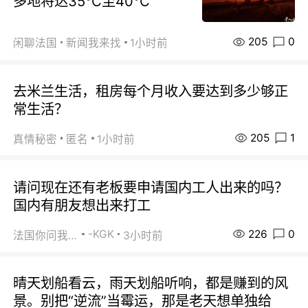
多地将达35℃至40℃
205
0
闲聊法国
新闻我来找
1小时前
去米兰生活，租房每个月收入要达到多少够正
常生活？
205
1
真情秘密
匿名
1小时前
请问现在还有老板要申请国内工人出来的吗？
国内有朋友想出来打工
226
0
-KGK
法国你问我答
3小时前
晴天划船看云，雨天划船听响，都是赚到的风
景。别把“逆流”当霉运，那是老天想单独给