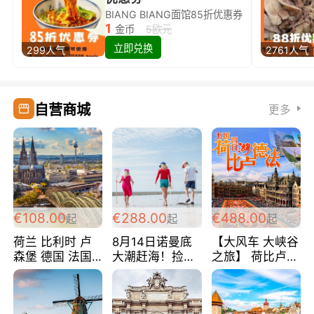
BIANG BIANG面馆85折优惠券
1
金币
5欧元
立即兑换
299人气
2761人气
自营商城
更多
€108.00
€288.00
€488.00
起
起
起
荷兰 比利时 卢
8月14日诺曼底
【大风车 大峡谷
森堡 德国 法国
大潮赶海！捡海
之旅】 荷比卢德
超爽玩遍西欧 循
鲜！轻轻松松海
法 巴黎上下 经
环线 全程四星宾
边爽玩三日游
典五国四日游
馆 108欧/人/天
288欧/人
488欧/人