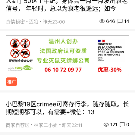
人到了50这个年纪，身体会一点一点发出哀老
信号， 年轻时，总以为衰老很遥远；如今
646
14
真情秘密
迈狼
昨天23:00
推广
小巴黎19区crimee可寄存行李，随存随取。长
期短期都可以，有需要+微信：13
121
0
商家自荐区
林家二小姐
昨天22:11