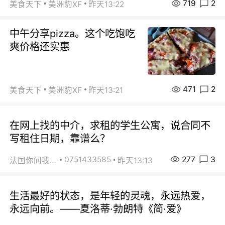
719
2
美食天下
美洲豹XF
昨天13:22
中午分享pizza。这个吃饱吃
爽价格还实惠
471
2
美食天下
美洲豹XF
昨天13:21
在网上找的中介，求租的学生公寓，说合同不
写租住日期，靠谱么？
277
3
0751433585
法国你问我答
昨天13:13
生活最好的状态，是年轻的灵魂，永远热爱，
永远向前。——夏洛蒂·勃朗特《简·爱》