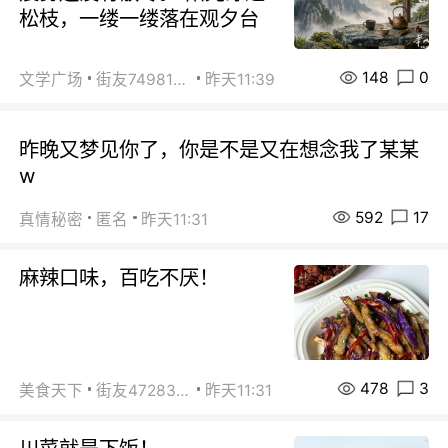
松枝，一缕一缕落在观夕台
148
0
文学广场
街友74981146
昨天11:39
昨晚又梦见你了，你是不是又在想念我了某某
w
592
17
真情秘密
匿名
昨天11:31
麻辣口味，百吃不厌！
478
3
美食天下
街友472838572
昨天11:31