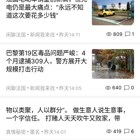
电仍是最大痛点：“永远不知
道这次要花多少钱”
809
1
闲聊法国
新闻我来找
昨天14:11
巴黎第19区毒品问题严峻：4
个月逮捕309人，警方展开大
规模打击行动
640
0
闲聊法国
新闻我来找
昨天14:05
物以类聚，人以群分”。 做生意人说生意事，
一个字信任。 打赌人天天吹牛又败家，带
419
6
真情秘密
匿名
昨天14:01