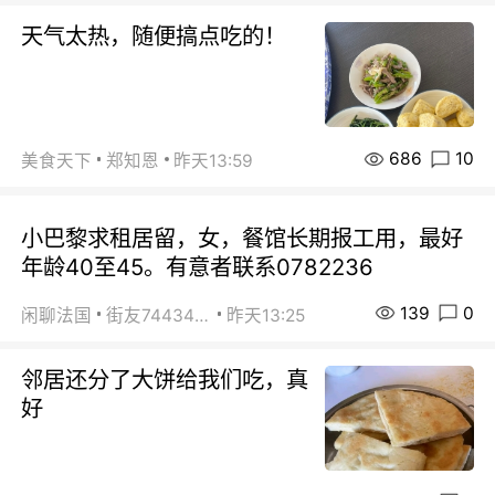
天气太热，随便搞点吃的！
686
10
美食天下
郑知恩
昨天13:59
小巴黎求租居留，女，餐馆长期报工用，最好
年龄40至45。有意者联系0782236
139
0
闲聊法国
街友74434350
昨天13:25
邻居还分了大饼给我们吃，真
好