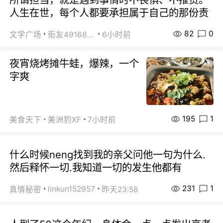
人生在世，每个人都要承担属于自己的那份责
82
0
文学广场
街友49168527
6小时前
夜宵烧烤摊牛蛙，爆辣，一个
字爽
195
1
美食天下
美洲豹XF
7小时前
什么时候neng找到我的亲父问他一句为什么.
然后释怀一切.我知道一切的发生他都有
231
1
linkun152957
真情秘密
昨天23:58