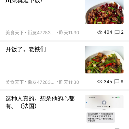
川菜就是下饭！
404
2
美食天下
街友472838572
昨天11:30
开饭了，老铁们
345
9
美食天下
街友472838572
昨天11:30
这种人真的，想杀他的心都
有。（法国）