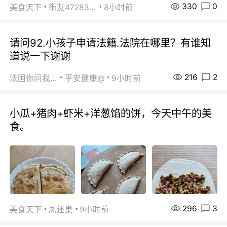
330
0
美食天下
街友472838572
8小时前
请问92.小孩子申请法籍.法院在哪里？有谁知
道说一下谢谢
216
2
法国你问我答
平安健康@
9小时前
小瓜+猪肉+虾米+洋葱馅的饼，今天中午的美
食。
296
3
美食天下
凤还巢
9小时前