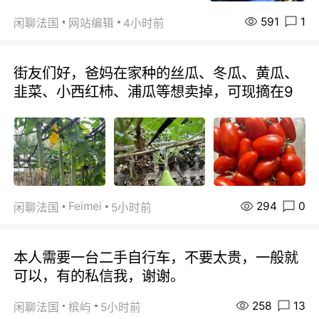
591
1
闲聊法国
网站编辑
4小时前
街友们好，爸妈在家种的丝瓜、冬瓜、黄瓜、
韭菜、小西红柿、浦瓜等想卖掉，可现摘在9
294
0
Feimei
闲聊法国
5小时前
本人需要一台二手自行车，不要太贵，一般就
可以，有的私信我，谢谢。
258
13
闲聊法国
槟屿
5小时前