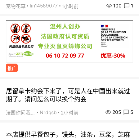
100
1
lin14589077
宠物花草
1小时前
推广
居留拿卡约会下来了，可是人在中国出来就过
期了。请问怎么可以换个约会
205
5
Nrdqsb
法国你问我答
2小时前
本店提供早餐包子，馒头，油条，豆浆，芝麻