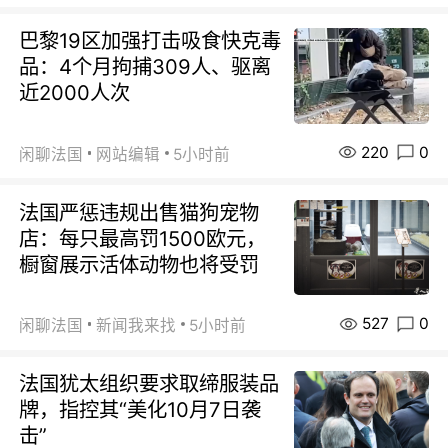
巴黎19区加强打击吸食快克毒
品：4个月拘捕309人、驱离
近2000人次
220
0
闲聊法国
网站编辑
5小时前
法国严惩违规出售猫狗宠物
店：每只最高罚1500欧元，
橱窗展示活体动物也将受罚
527
0
闲聊法国
新闻我来找
5小时前
法国犹太组织要求取缔服装品
牌，指控其“美化10月7日袭
击”