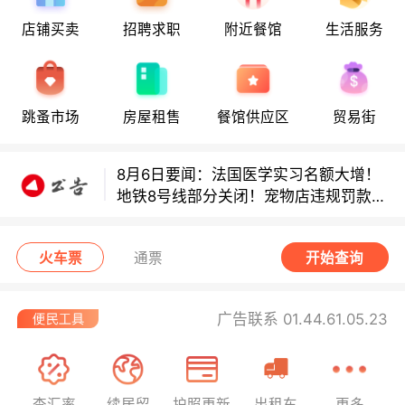
店铺买卖
招聘求职
附近餐馆
生活服务
8月6日要闻：法国医学实习名额大增！
地铁8号线部分关闭！宠物店违规罚款出
炉！
巴黎地铁音乐家海选启动！
跳蚤市场
房屋租售
餐馆供应区
贸易街
8月6日要闻：法国医学实习名额大增！
地铁8号线部分关闭！宠物店违规罚款出
炉！
巴黎地铁音乐家海选启动！
火车票
通票
开始查询
广告联系 01.44.61.05.23
查汇率
续居留
护照更新
出租车
更多