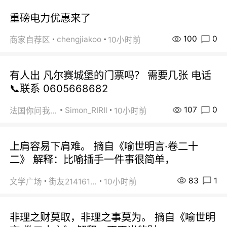
重磅电力优惠来了
100
0
chengjiakoo
商家自荐区
10小时前
有人出 凡尔赛城堡的门票吗？ 需要几张 电话
📞联系 0605668682
107
0
Simon_RIRIl
法国你问我答
10小时前
上肩容易下肩难。 摘自《喻世明言·卷二十
二》 解释：比喻插手一件事很简单，
83
1
文学广场
街友21416156
10小时前
非理之财莫取，非理之事莫为。 摘自《喻世明