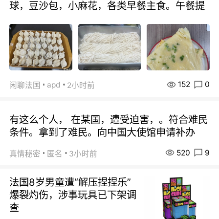
球，豆沙包，小麻花，各类早餐主食。午餐提
152
0
apd
闲聊法国
2小时前
有这么个人， 在某国，遭受迫害，。符合难民
条件。拿到了难民。向中国大使馆申请补办
520
9
真情秘密
匿名
3小时前
法国8岁男童遭“解压捏捏乐”
爆裂灼伤，涉事玩具已下架调
查