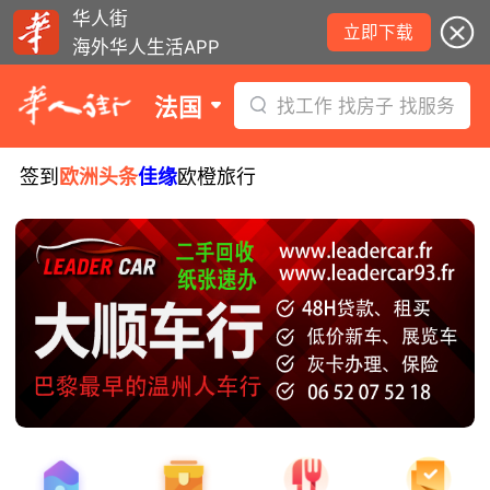
华人街
立即下载
海外华人生活APP
法国
找工作 找房子 找服务
签到
欧洲头条
佳缘
欧橙旅行