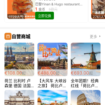
巴黎Yinan & Hugo restaurant除简餐类全场8折
1
金币
5欧元
立即兑换
1729人气
2761人
自营商城
更多
€108.00
€488.00
€693.00
起
起
起
荷兰 比利时 卢
【大风车 大峡谷
全年团期！经典
森堡 德国 法国
之旅】 荷比卢德
红线「荷比卢德
超爽玩遍西欧 循
法 巴黎上下 经
法」七天循环 五
环线 全程四星宾
典五国四日游
国 仅售99欧/人/
馆 108欧/人/天
488欧/人
天！巴黎上下！