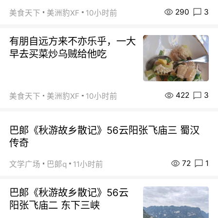
290
3
美食天下
美洲豹XF
10小时前
有朋自远方来不亦乐乎，一大
早去买菜炒乌贼给他吃
422
3
美食天下
美洲豹XF
10小时前
巴郞《秋游故乡散记》56云阳张飞庙三 蜀汉
传奇
72
1
文学广场
巴郞q
11小时前
巴郞《秋游故乡散记》56云
阳张飞庙二 东下三峡