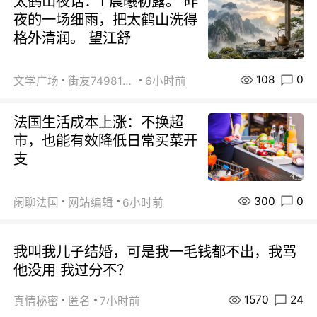
太鹤山夜话：1 晨曦初露。 昨
夜的一场细雨，把太鹤山洗得
格外清润。 望江舒
108
0
文学广场
街友74981146
6小时前
法国生活成本上涨：不换超
市，也能有效降低日常买菜开
支
300
0
闲聊法国
网站编辑
6小时前
我叫我儿子结婚，可是我一毛钱都不出，我骂
他没用 我过分不？
1570
24
真情秘密
匿名
7小时前