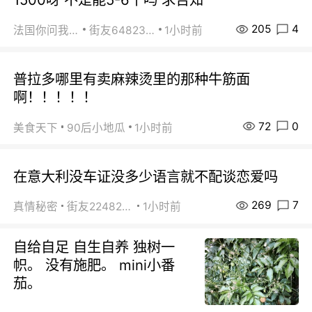
205
4
法国你问我答
街友64823891
1小时前
普拉多哪里有卖麻辣烫里的那种牛筋面
啊！！！！！
72
0
美食天下
90后小地瓜
1小时前
在意大利没车证没多少语言就不配谈恋爱吗
269
7
真情秘密
街友22482465
1小时前
自给自足 自生自养 独树一
帜。 没有施肥。 mini小番
茄。