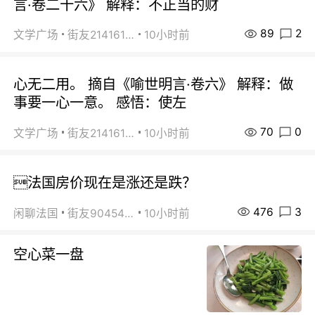
言·卷二十六》 解释：不正当的财
89
2
文学广场
街友21416156
10小时前
心无二用。 摘自《喻世明言·卷六》 解释：做
事要一心一意。 感悟：使左
70
0
文学广场
街友21416156
10小时前
法国房价现在是涨还是跌？
476
3
闲聊法国
街友90454511
10小时前
空心菜一盘