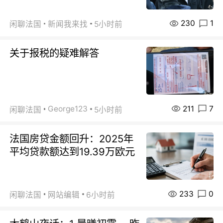
230
1
闲聊法国
新闻我来找
5小时前
关于报税的疑难解答
211
7
George123
闲聊法国
5小时前
法国房贷金额回升：2025年
平均贷款额达到19.39万欧元
233
0
闲聊法国
网站编辑
6小时前