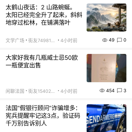
太鹤山夜话：2 山路蜿蜒。
太阳已经完全升了起来，斜斜
地穿过松林，在铺满落叶
49
0
文学广场
街友74981146
4小时前
大家好我有几瓶威士忌50欧
一瓶便宜出售
454
3
闲聊法国
街友15402223
4小时前
法国“假银行顾问”诈骗增多：
宪兵提醒牢记这3点，验证码
千万别告诉别人