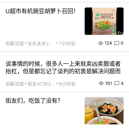
U超市有机豌豆胡萝卜召回！
124
0
闲聊法国
长乐未央2015
7小时前
谈事情的时候，很多人一上来就卖凶卖狠或者
抬杠，但是都忘记了谈判的初衷是解决问题而
191
4
闲聊法国
街友472838572
8小时前
街友们，吃饭了没有？