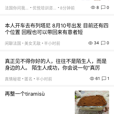
8
0
法国你问我答
优悦培训咨询
8分钟前
本人开车去布列塔尼 8月10号出发 目前还有四
个位置 回程也可以带回来有意者短
34
0
闲聊法国
美女无敌
半小时前
真正见不得你好的人，往往不是陌生人，而是
身边的人。 陌生人成功，你会说一句“真厉
61
1
真情秘密
匿名
半小时前
再整一个tiramisù