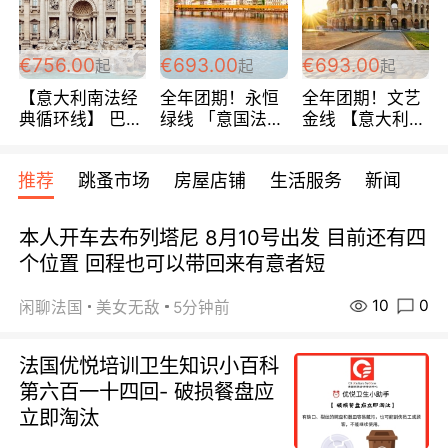
包拼房~
€756.00
€693.00
€693.00
起
起
起
【意大利南法经
全年团期！永恒
全年团期！文艺
典循环线】 巴黎
绿线 「意国法
金线 【意大利一
上下 所有日期铁
南」巴黎上下 去
地】 循环7日游
发！ 全程四星级
意大利 南法 99
全程693欧/人起
推荐
跳蚤市场
房屋店铺
生活服务
新闻
宾馆 108欧/天起
欧/天起 ~包拼房
每周铁发！
全程756欧/位
本人开车去布列塔尼 8月10号出发 目前还有四
个位置 回程也可以带回来有意者短
10
0
闲聊法国
美女无敌
5分钟前
法国优悦培训卫生知识小百科
第六百一十四回- 破损餐盘应
立即淘汰