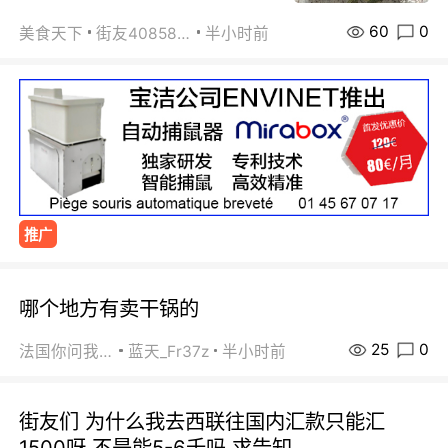
60
0
美食天下
街友40858442
半小时前
推广
哪个地方有卖干锅的
25
0
法国你问我答
蓝天_Fr37z
半小时前
街友们 为什么我去西联往国内汇款只能汇
1500呀 不是能5-6千吗 求告知