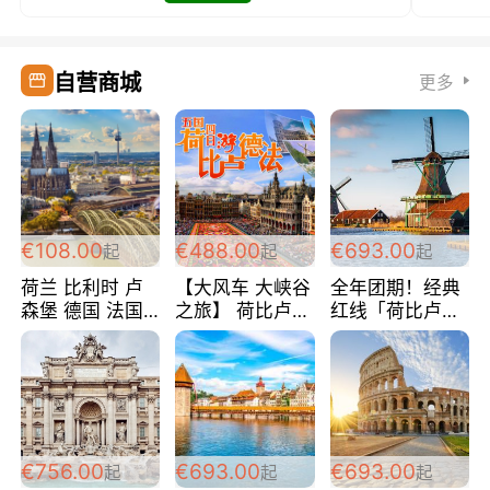
自营商城
更多
€108.00
€488.00
€693.00
起
起
起
荷兰 比利时 卢
【大风车 大峡谷
全年团期！经典
森堡 德国 法国
之旅】 荷比卢德
红线「荷比卢德
超爽玩遍西欧 循
法 巴黎上下 经
法」七天循环 五
环线 全程四星宾
典五国四日游
国 仅售99欧/人/
馆 108欧/人/天
488欧/人
天！巴黎上下！
包拼房~
€756.00
€693.00
€693.00
起
起
起