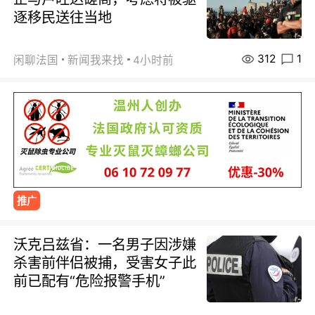
逐移民送往当地
312
1
闲聊法国
新闻我来找
4小时前
推广
沃克吕兹省：一名男子因涉嫌
杀害前伴侣被捕，受害女子此
前已配有“危险报警手机”