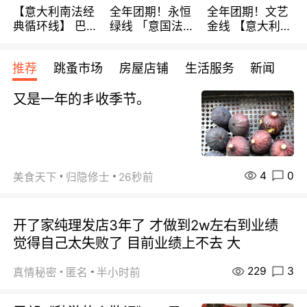
【意大利南法经
全年团期！永恒
全年团期！文艺
典循环线】 巴黎
绿线 「意国法
金线 【意大利一
上下 所有日期铁
南」巴黎上下 去
地】 循环7日游
发！ 全程四星级
意大利 南法 99
全程693欧/人起
推荐
跳蚤市场
房屋店铺
生活服务
新闻
宾馆 108欧/天起
欧/天起 ~包拼房
每周铁发！
全程756欧/位
又是一年的丯收季节。
4
0
美食天下
归隐修士
26秒前
开了家纯理发店3年了 才做到2w左右到业绩
觉得自己太失败了 目前业绩上不去 大
229
3
真情秘密
匿名
半小时前