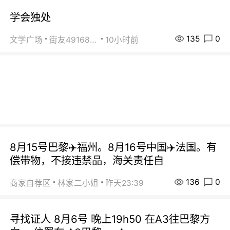
学会独处
135
0
文学广场
街友49168527
10小时前
8月15号巴黎✈️福州。8月16号中国✈️法国。有
偿带物，不接违禁品，海关责任自
136
0
商家自荐区
林家二小姐
昨天23:39
寻找证人 8月6号 晚上19h50 在A3往巴黎方