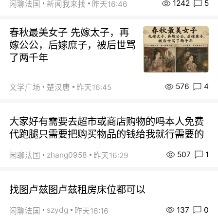
1242
5
闲聊法国
新闻我来找
昨天16:46
春秋最美女子 先嫁太子，再
嫁公公，后嫁庶子，被后世骂
了两千年
576
4
文学广场
楚汉唐
昨天16:45
大家好有需要去超市或商店购物的吗本人免费
代跑腿只需要把购买物品的钱给我就行需要的
507
1
zhang0958
闲聊法国
昨天16:29
找图卢兹图卢兹租房床位都可以
137
0
szydg
闲聊法国
昨天16:16