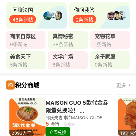
闲聊法国
你问我答
46条新帖
2条新帖
商家自荐区
真情秘密
宠物花草
0条新帖
38条新帖
1条新帖
美食天下
文学广场
亲子家庭
5条新帖
8条新帖
0条新帖
积分商城
更多
MAISON GUO 5欧代金券
限量兑换啦！ ...
郭氏夫妻肺片MAISON GUO5欧代金券限量兑换啦！
5
金币
5欧元
立即兑换
2093人气
1931人