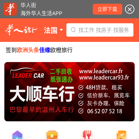
华人街
立即下载
海外华人生活APP
法国
找工作 找房子 找服务
签到
欧洲头条
佳缘
欧橙旅行