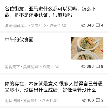
名位街友，亚马逊什么都可以买吗，怎么下
载，是不是还要认证，很麻烦吗
340
4
法国你问我答
笑看红臣
昨天11:30
中午的伙食面
696
9
美食天下
美洲豹XF
昨天11:30
你的存在，本身就是意义 很多人觉得自己普通
又渺小，没做出什么成绩，好像活着没什么
186
2
闲聊法国
爱尚婚礼
昨天11:01