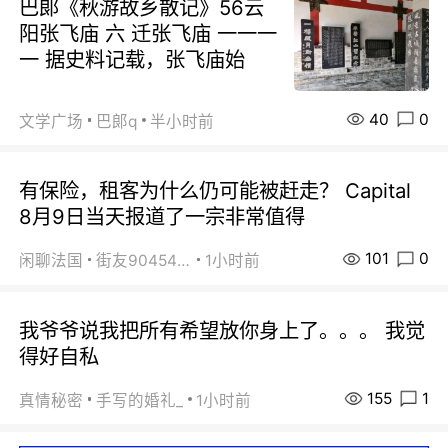
巴郞《秋游故乡散记》56云
阳张飞庙 六 迁张飞庙 一一一
一 据史料记载，张飞庙始
40
0
文学广场
巴郞q
半小时前
有保险，租客为什么仍可能被赶走？ Capital
8月9日当天报道了一宗非常值得
101
0
闲聊法国
街友90454511
1小时前
我爷爷说我把所有希望放你身上了。。。 我觉
得好自私
155
1
真情秘密
手写的婚礼_
1小时前