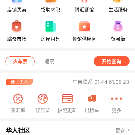
店铺买卖
招聘求职
附近餐馆
生活服务
跳蚤市场
房屋租售
餐馆供应区
贸易街
火车票
通票
开始查询
广告联系 01.44.61.05.23
查汇率
续居留
护照更新
出租车
更多
华人社区
更多