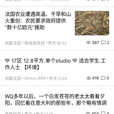
法国农业遭遇高温、干旱和山
火重创：农民要求政府提供
“数十亿欧元”援助
387
2
闲聊法国
新闻我来找
昨天18:03
💚 17区 12.8平方.单个studio 💚 适合学生.工
作人士 【环境】
416
0
Simon_RIRIl
闲聊法国
昨天17:24
WQ多年以后，一个白发苍苍的老太太看着夕
阳，回忆着在意大利的那些年，那个略有情调
404
4