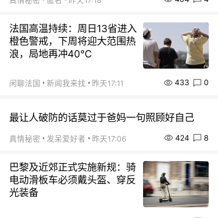
真情秘密
匿名
昨天17:18
法国高温持续：周日13省进入
橙色警戒，下周将迎大范围热
浪，局地再冲40℃
433
0
闲聊法国
新闻我来找
昨天17:11
最让人破防的话莫过于爸妈一句照顾好自己
424
8
真情秘密
发呆爱好者
昨天17:06
巴黎及近郊正式实施新规：骑
电动滑板车必须戴头盔、穿反
光装备