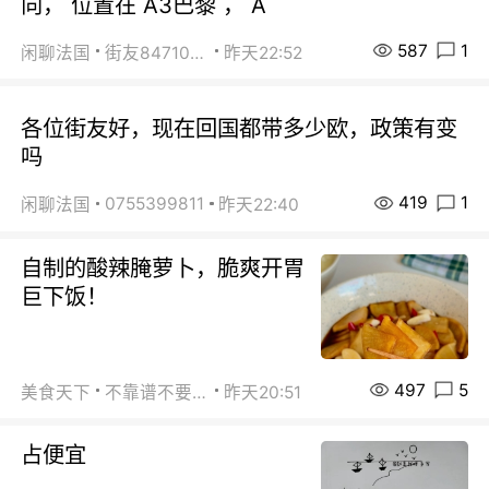
向， 位置在 A3巴黎 ， A
587
1
闲聊法国
街友84710671
昨天22:52
各位街友好，现在回国都带多少欧，政策有变
吗
419
1
0755399811
闲聊法国
昨天22:40
自制的酸辣腌萝卜，脆爽开胃
巨下饭！
497
5
美食天下
不靠谱不要联系
昨天20:51
占便宜