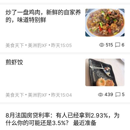
炒了一盘鸡肉，新鲜的自家养
的，味道特别鲜
515
6
美食天下
美洲豹XF
昨天15:05
煎虾饺
439
5
美食天下
美洲豹XF
昨天15:04
8月法国房贷利率：有人已经拿到2.93%，为
什么你的可能还是3.5%？ 最近准备