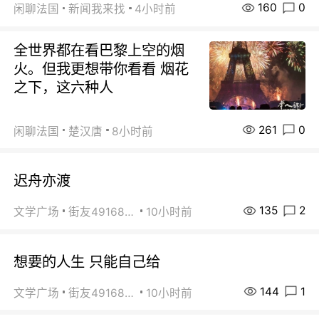
160
0
闲聊法国
新闻我来找
4小时前
全世界都在看巴黎上空的烟
火。但我更想带你看看 烟花
之下，这六种人
261
0
闲聊法国
楚汉唐
8小时前
迟舟亦渡
135
2
文学广场
街友49168527
10小时前
想要的人生 只能自己给
144
1
文学广场
街友49168527
10小时前