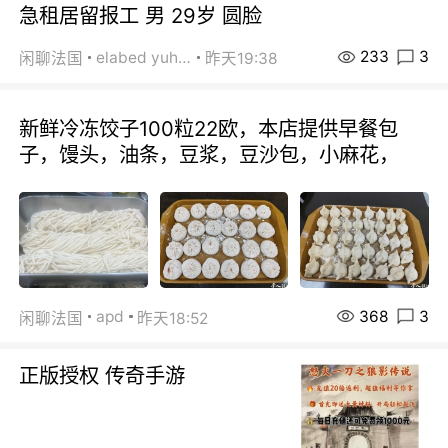
急租居留报工 男 29岁 圆脸
233
3
elabed yuhua
闲聊法国
昨天19:38
新鲜冷冻饺子100粒22欧，本店提供早餐包
子，馒头，油条，豆浆，豆沙包，小麻花，
368
3
apd
闲聊法国
昨天18:52
正版授权 传奇手游