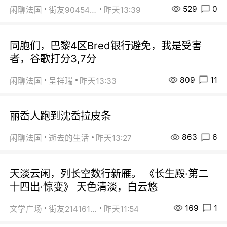
529
0
闲聊法国
街友90454511
昨天13:39
同胞们，巴黎4区Bred银行避免，我是受害
者，谷歌打分3,7分
809
11
闲聊法国
呈祥瑞
昨天13:33
丽岙人跑到沈岙拉皮条
863
6
闲聊法国
逝去的生活
昨天13:27
天淡云闲，列长空数行新雁。 《长生殿·第二
十四出·惊变》 天色清淡，白云悠
169
1
文学广场
街友21416156
昨天11:54