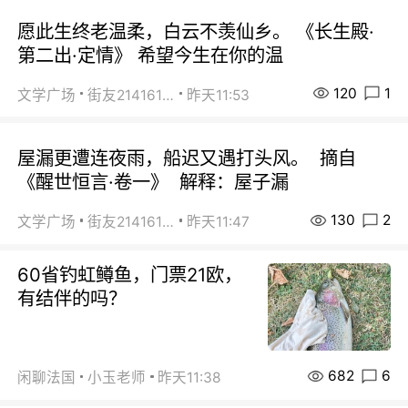
愿此生终老温柔，白云不羡仙乡。 《长生殿·
第二出·定情》 希望今生在你的温
120
1
文学广场
街友21416156
昨天11:53
屋漏更遭连夜雨，船迟又遇打头风。 摘自
《醒世恒言·卷一》 解释：屋子漏
130
2
文学广场
街友21416156
昨天11:47
60省钓虹鳟鱼，门票21欧，
有结伴的吗？
682
6
闲聊法国
小玉老师
昨天11:38