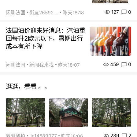
127
0
闲聊法国
街友26592800
昨天18:18
法国油价迎来好消息：汽油重
回每升2欧元以下，暑期出行
成本有所下降
459
0
闲聊法国
新闻我来找
昨天18:07
逛逛，看看 。。
239
2
lin14589077
我游我拍
昨天18:06