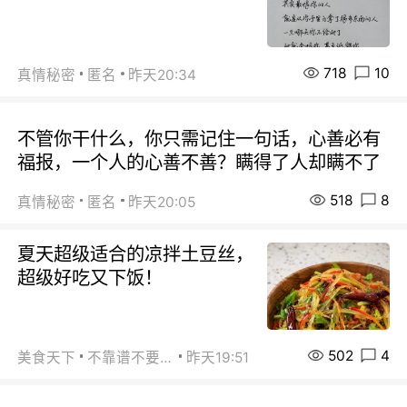
718
10
真情秘密
匿名
昨天20:34
不管你干什么，你只需记住一句话，心善必有
福报，一个人的心善不善？瞒得了人却瞒不了
518
8
真情秘密
匿名
昨天20:05
夏天超级适合的凉拌土豆丝，
超级好吃又下饭！
502
4
美食天下
不靠谱不要联系
昨天19:51