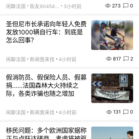
273
0
闲聊法国
街友90454511
3小时前
圣但尼市长承诺向年轻人免费
发放1000辆自行车：到底是
怎么回事？
817
2
闲聊法国
新闻我来找
4小时前
假消防员、假保险人员、假募
捐……法国森林大火持续之
际，各类诈骗也随之增加
131
0
闲聊法国
新闻我来找
4小时前
移民问题：多个欧洲国家据称
正与卢旺达磋商，考虑将被驱