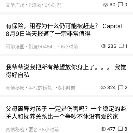
90
0
文学广场
巴郞q
6小时前
有保险，租客为什么仍可能被赶走？ Capital
8月9日当天报道了一宗非常值得
286
1
闲聊法国
街友90454511
6小时前
我爷爷说我把所有希望放你身上了。。。 我觉
得好自私
324
2
真情秘密
手写的婚礼_
6小时前
父母离异对孩子 一定是伤害吗？一个稳定的监
护人和抚养关系比一个争吵不休没有爱的家
477
8
真情秘密
匿名
8小时前