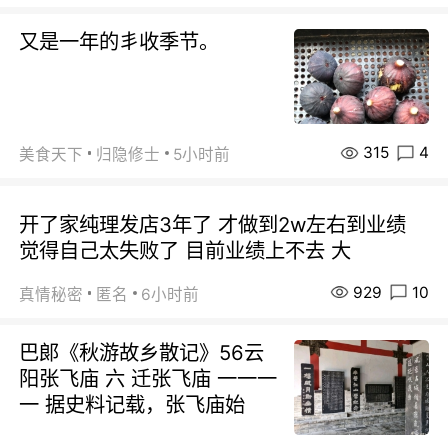
又是一年的丯收季节。
315
4
美食天下
归隐修士
5小时前
开了家纯理发店3年了 才做到2w左右到业绩
觉得自己太失败了 目前业绩上不去 大
929
10
真情秘密
匿名
6小时前
巴郞《秋游故乡散记》56云
阳张飞庙 六 迁张飞庙 一一一
一 据史料记载，张飞庙始