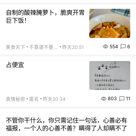
自制的酸辣腌萝卜，脆爽开胃
巨下饭！
554
6
美食天下
不靠谱不要联系
昨天20:51
占便宜
803
11
真情秘密
匿名
昨天20:34
不管你干什么，你只需记住一句话，心善必有
福报，一个人的心善不善？瞒得了人却瞒不了