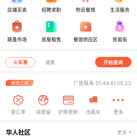
店铺买卖
招聘求职
附近餐馆
生活服务
跳蚤市场
房屋租售
餐馆供应区
贸易街
火车票
通票
开始查询
广告联系 01.44.61.05.23
查汇率
续居留
护照更新
出租车
更多
华人社区
更多