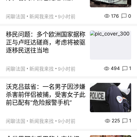
176
0
闲聊法国
新闻我来找
9小时前
移民问题：多个欧洲国家据称
正与卢旺达磋商，考虑将被驱
逐移民送往当地
494
1
闲聊法国
新闻我来找
9小时前
沃克吕兹省：一名男子因涉嫌
杀害前伴侣被捕，受害女子此
前已配有“危险报警手机”
225
1
闲聊法国
新闻我来找
9小时前