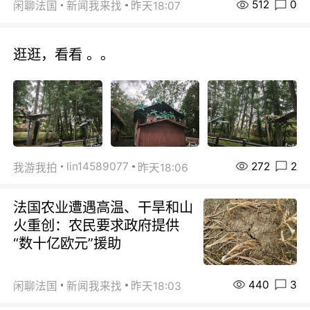
512
0
闲聊法国
新闻我来找
昨天18:07
逛逛，看看 。。
272
2
lin14589077
我游我拍
昨天18:06
法国农业遭遇高温、干旱和山
火重创：农民要求政府提供
“数十亿欧元”援助
440
3
闲聊法国
新闻我来找
昨天18:03