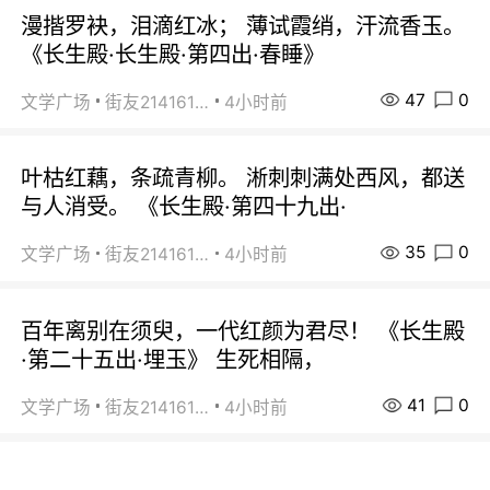
漫揩罗袂，泪滴红冰； 薄试霞绡，汗流香玉。
《长生殿·长生殿·第四出·春睡》
47
0
文学广场
街友21416156
4小时前
叶枯红藕，条疏青柳。 淅刺刺满处西风，都送
与人消受。 《长生殿·第四十九出·
35
0
文学广场
街友21416156
4小时前
百年离别在须臾，一代红颜为君尽！ 《长生殿
·第二十五出·埋玉》 生死相隔，
41
0
文学广场
街友21416156
4小时前