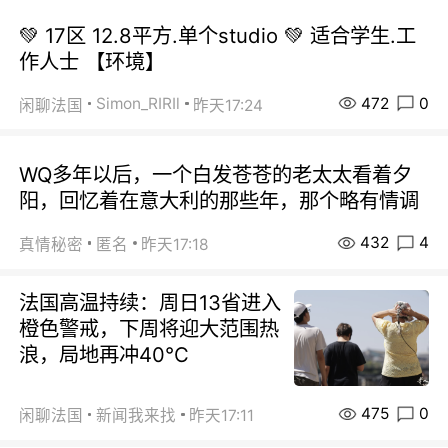
💚 17区 12.8平方.单个studio 💚 适合学生.工
作人士 【环境】
472
0
Simon_RIRIl
闲聊法国
昨天17:24
WQ多年以后，一个白发苍苍的老太太看着夕
阳，回忆着在意大利的那些年，那个略有情调
432
4
真情秘密
匿名
昨天17:18
法国高温持续：周日13省进入
橙色警戒，下周将迎大范围热
浪，局地再冲40℃
475
0
闲聊法国
新闻我来找
昨天17:11