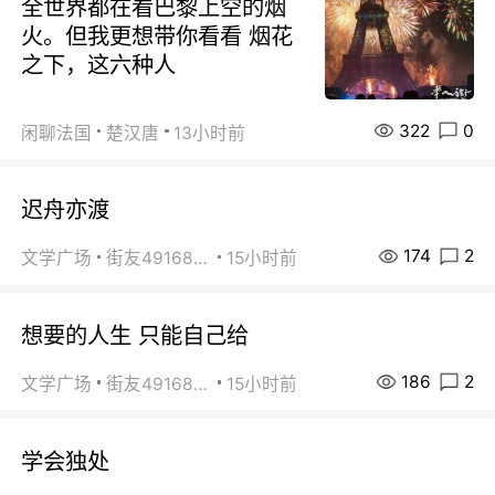
全世界都在看巴黎上空的烟
火。但我更想带你看看 烟花
之下，这六种人
322
0
闲聊法国
楚汉唐
13小时前
迟舟亦渡
174
2
文学广场
街友49168527
15小时前
想要的人生 只能自己给
186
2
文学广场
街友49168527
15小时前
学会独处