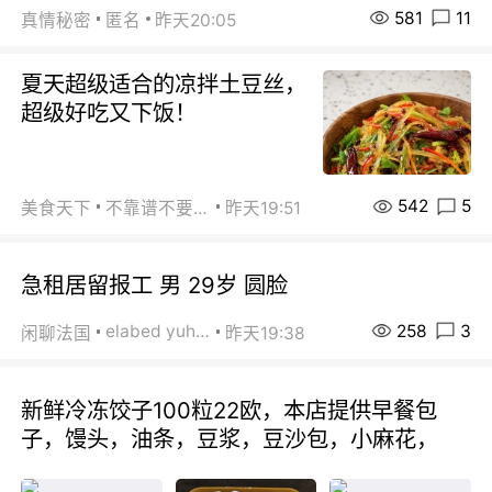
581
11
真情秘密
匿名
昨天20:05
夏天超级适合的凉拌土豆丝，
超级好吃又下饭！
542
5
美食天下
不靠谱不要联系
昨天19:51
急租居留报工 男 29岁 圆脸
258
3
elabed yuhua
闲聊法国
昨天19:38
新鲜冷冻饺子100粒22欧，本店提供早餐包
子，馒头，油条，豆浆，豆沙包，小麻花，