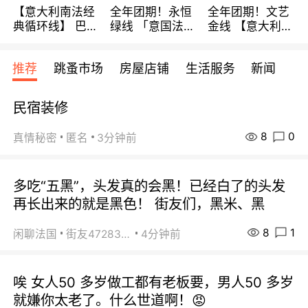
【意大利南法经
全年团期！永恒
全年团期！文艺
典循环线】 巴黎
绿线 「意国法
金线 【意大利一
上下 所有日期铁
南」巴黎上下 去
地】 循环7日游
发！ 全程四星级
意大利 南法 99
全程693欧/人起
推荐
跳蚤市场
房屋店铺
生活服务
新闻
宾馆 108欧/天起
欧/天起 ~包拼房
每周铁发！
全程756欧/位
民宿装修
8
0
真情秘密
匿名
3分钟前
多吃“五黑”，头发真的会黑！已经白了的头发
再长出来的就是黑色！ 街友们，黑米、黑
8
1
闲聊法国
街友472838572
4分钟前
唉 女人50 多岁做工都有老板要，男人50 多岁
就嫌你太老了。什么世道啊！😡