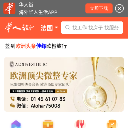
华人街
立即下载
海外华人生活APP
法国
找工作 找房子 找服务
签到
欧洲头条
佳缘
欧橙旅行