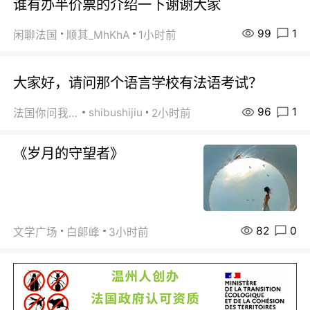
谁有办半价票的介绍一下谢谢大家
99
1
闲聊法国
顺其_MhKhA
1小时前
大家好，请问那个语言学校有法语考试？
96
1
shibushijiu
法国你问我答
2小时前
《岁月的守望者》
82
0
文学广场
白郞峰
3小时前