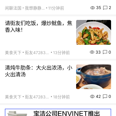
35
2
闲聊法国
我想静静…
11分钟前
请街友们吃饭，爆炒鱿鱼，焦
香入味！
33
0
美食天下
街友472838572
13分钟前
清炖牛肋条：大火出浓汤，小
火出清汤
42
0
美食天下
街友472838572
18分钟前