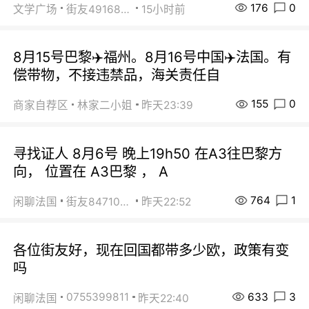
176
0
文学广场
街友49168527
15小时前
8月15号巴黎✈️福州。8月16号中国✈️法国。有
偿带物，不接违禁品，海关责任自
155
0
商家自荐区
林家二小姐
昨天23:39
寻找证人 8月6号 晚上19h50 在A3往巴黎方
向， 位置在 A3巴黎 ， A
764
1
闲聊法国
街友84710671
昨天22:52
各位街友好，现在回国都带多少欧，政策有变
吗
633
3
0755399811
闲聊法国
昨天22:40