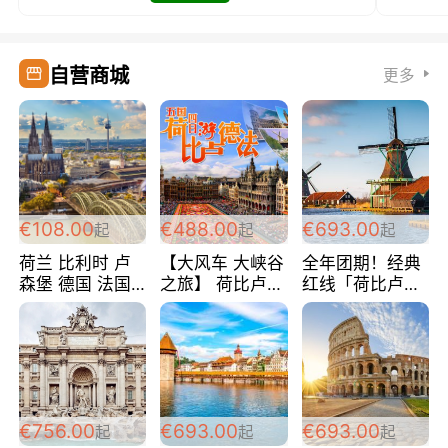
自营商城
更多
€108.00
€488.00
€693.00
起
起
起
荷兰 比利时 卢
【大风车 大峡谷
全年团期！经典
森堡 德国 法国
之旅】 荷比卢德
红线「荷比卢德
超爽玩遍西欧 循
法 巴黎上下 经
法」七天循环 五
环线 全程四星宾
典五国四日游
国 仅售99欧/人/
馆 108欧/人/天
488欧/人
天！巴黎上下！
包拼房~
€756.00
€693.00
€693.00
起
起
起