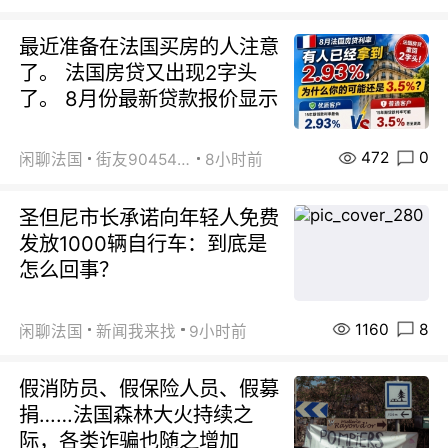
最近准备在法国买房的人注意
了。 法国房贷又出现2字头
了。 8月份最新贷款报价显示
472
0
闲聊法国
街友90454511
8小时前
圣但尼市长承诺向年轻人免费
发放1000辆自行车：到底是
怎么回事？
1160
8
闲聊法国
新闻我来找
9小时前
假消防员、假保险人员、假募
捐……法国森林大火持续之
际，各类诈骗也随之增加