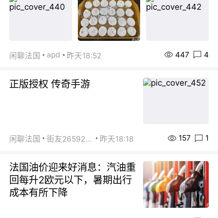
447
4
apd
闲聊法国
昨天18:52
正版授权 传奇手游
157
1
闲聊法国
街友26592800
昨天18:18
法国油价迎来好消息：汽油重
回每升2欧元以下，暑期出行
成本有所下降