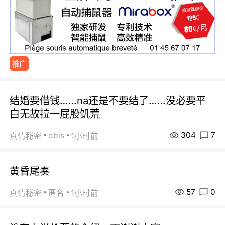
推广
结婚要借钱……na还是不要结了……没必要平
白无故拉一屁股饥荒
304
7
dbis
真情秘密
1小时前
黄昏尾奏
57
0
真情秘密
匿名
1小时前