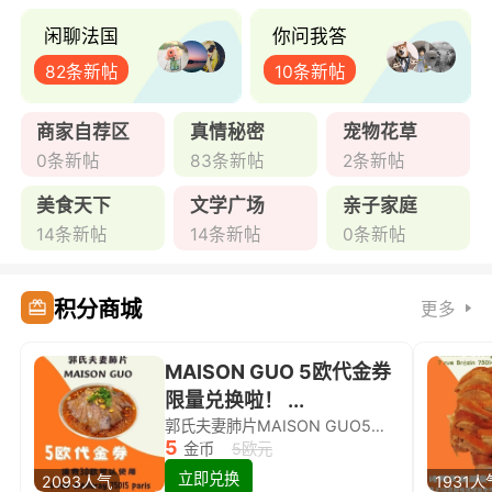
闲聊法国
你问我答
82条新帖
10条新帖
商家自荐区
真情秘密
宠物花草
0条新帖
83条新帖
2条新帖
美食天下
文学广场
亲子家庭
14条新帖
14条新帖
0条新帖
积分商城
更多
MAISON GUO 5欧代金券
限量兑换啦！ ...
郭氏夫妻肺片MAISON GUO5欧代金券限量兑换啦！
5
金币
5欧元
立即兑换
2093人气
1931人