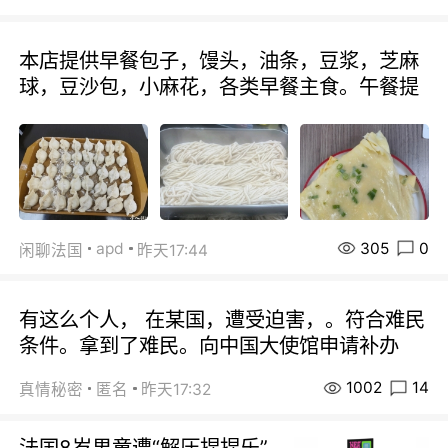
本店提供早餐包子，馒头，油条，豆浆，芝麻
球，豆沙包，小麻花，各类早餐主食。午餐提
305
0
apd
闲聊法国
昨天17:44
有这么个人， 在某国，遭受迫害，。符合难民
条件。拿到了难民。向中国大使馆申请补办
1002
14
真情秘密
匿名
昨天17:32
法国8岁男童遭“解压捏捏乐”