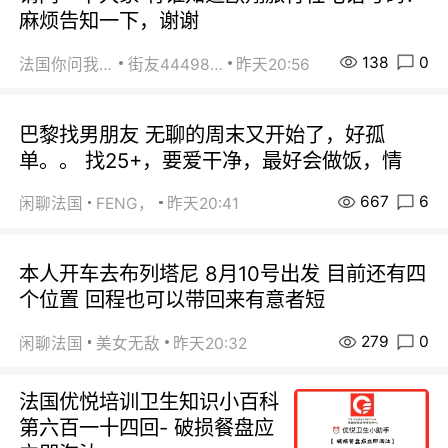
麻烦告知一下，谢谢
138
0
法国你问我答
街友44498484
昨天20:56
巴黎找男朋友 无聊的周末又开始了，好孤
单。。 找25+，要爱干净，最好会做饭，情
667
6
闲聊法国
FENG，
昨天20:41
本人开车去布列塔尼 8月10号出发 目前还有四
个位置 回程也可以带回来有意者短
279
0
闲聊法国
美女无敌
昨天20:32
法国优悦培训卫生知识小百科
第六百一十四回- 破损餐盘应