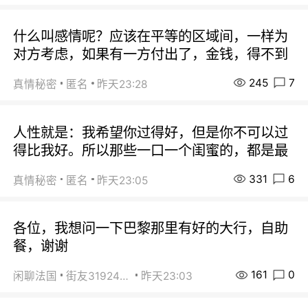
什么叫感情呢？应该在平等的区域间，一样为
对方考虑，如果有一方付出了，金钱，得不到
245
7
真情秘密
匿名
昨天23:28
人性就是：我希望你过得好，但是你不可以过
得比我好。所以那些一口一个闺蜜的，都是最
331
6
真情秘密
匿名
昨天23:05
各位，我想问一下巴黎那里有好的大行，自助
餐，谢谢
161
0
闲聊法国
街友31924072
昨天23:03