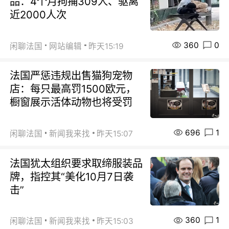
品：4个月拘捕309人、驱离
近2000人次
360
0
闲聊法国
网站编辑
昨天15:19
法国严惩违规出售猫狗宠物
店：每只最高罚1500欧元，
橱窗展示活体动物也将受罚
696
1
闲聊法国
新闻我来找
昨天15:07
法国犹太组织要求取缔服装品
牌，指控其“美化10月7日袭
击”
360
1
闲聊法国
新闻我来找
昨天15:03