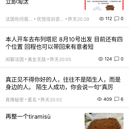
立即淘汰
112
0
法国你问我答
优悦培训咨询
昨天20:29
本人开车去布列塔尼 8月10号出发 目前还有四
个位置 回程也可以带回来有意者短
124
0
闲聊法国
美女无敌
昨天20:05
真正见不得你好的人，往往不是陌生人，而是
身边的人。 陌生人成功，你会说一句“真厉
409
6
真情秘密
匿名
昨天20:02
再整一个tiramisù