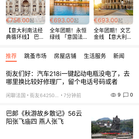
包拼房~
€756.00
€693.00
€693.00
起
起
起
【意大利南法经
全年团期！永恒
全年团期！文艺
典循环线】 巴黎
绿线 「意国法
金线 【意大利一
上下 所有日期铁
南」巴黎上下 去
地】 循环7日游
发！ 全程四星级
意大利 南法 99
全程693欧/人起
推荐
跳蚤市场
房屋店铺
生活服务
新闻
宾馆 108欧/天起
欧/天起 ~包拼房
每周铁发！
全程756欧/位
街友们好：汽车218i一键起动电瓶没电了，去
哪里换比较好修理厂，留个电话号码或者
9
0
闲聊法国
街友64250024
7分钟前
巴郞《秋游故乡散记》56云
阳张飞庙四 燕人张飞