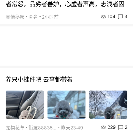
者常怨，品劣者善妒，心虚者声高，志浅者固
104
3
真情秘密
匿名
2小时前
养只小挂件吧 去拿都带着
229
2
宠物花草
街友88835518
昨天23:49