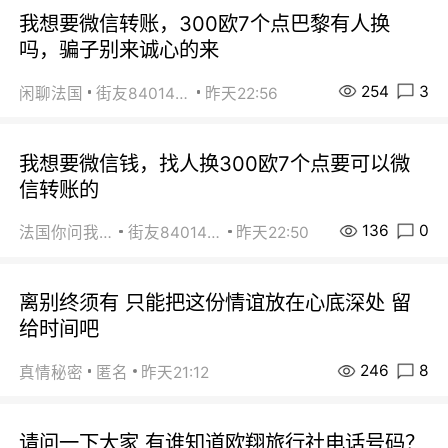
我想要微信转账，300欧7个点巴黎有人换
吗，骗子别来诚心的来
254
3
闲聊法国
街友84014588
昨天22:56
我想要微信钱，找人换300欧7个点要可以微
信转账的
136
0
法国你问我答
街友84014588
昨天22:50
离别终须有 只能把这份情谊放在心底深处 留
给时间吧
246
8
真情秘密
匿名
昨天21:12
请问一下大家 有谁知道欧翔旅行社电话号码？