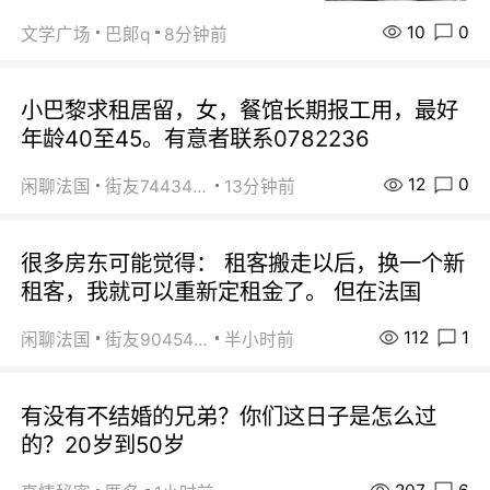
10
0
文学广场
巴郞q
8分钟前
小巴黎求租居留，女，餐馆长期报工用，最好
年龄40至45。有意者联系0782236
12
0
闲聊法国
街友74434350
13分钟前
很多房东可能觉得： 租客搬走以后，换一个新
租客，我就可以重新定租金了。 但在法国
112
1
闲聊法国
街友90454511
半小时前
有没有不结婚的兄弟？你们这日子是怎么过
的？20岁到50岁