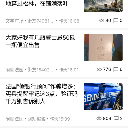
地穿过松林，在铺满落叶
90
0
文学广场
街友74981146
昨天16:08
大家好我有几瓶威士忌50欧
一瓶便宜出售
776
6
闲聊法国
街友15402223
昨天16:01
法国“假银行顾问”诈骗增多：
宪兵提醒牢记这3点，验证码
千万别告诉别人
804
2
闲聊法国
网站编辑
昨天15:39