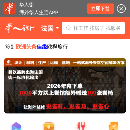
华人街
立即下载
海外华人生活APP
法国
找工作 找房子 找服务
签到
欧洲头条
佳缘
欧橙旅行