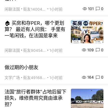
101
0
闲聊法国
街友14004820
1小时前
🏠 买房和存PER，哪个更划
算？ 最近有人问我： 手里有
一笔闲钱，在法国是拿来
109
0
闲聊法国
街友90454511
1小时前
做过期的小朋友
164
0
文学广场
街友49168527
1小时前
法国“旅行者群体”占地后留下
损失，维修费用究竟由谁承
担？