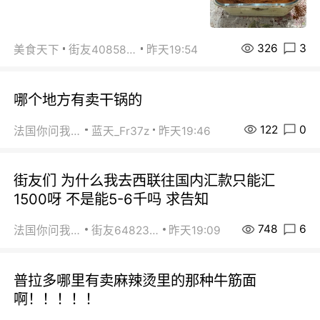
326
3
美食天下
街友40858442
昨天19:54
哪个地方有卖干锅的
122
0
法国你问我答
蓝天_Fr37z
昨天19:46
街友们 为什么我去西联往国内汇款只能汇
1500呀 不是能5-6千吗 求告知
748
6
法国你问我答
街友64823891
昨天19:09
普拉多哪里有卖麻辣烫里的那种牛筋面
啊！！！！！