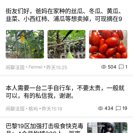
街友们好，爸妈在家种的丝瓜、冬瓜、黄瓜、
韭菜、小西红柿、浦瓜等想卖掉，可现摘在9
504
1
Feimei
闲聊法国
昨天15:25
本人需要一台二手自行车，不要太贵，一般就
可以，有的私信我，谢谢。
434
19
闲聊法国
槟屿
昨天15:19
巴黎19区加强打击吸食快克毒