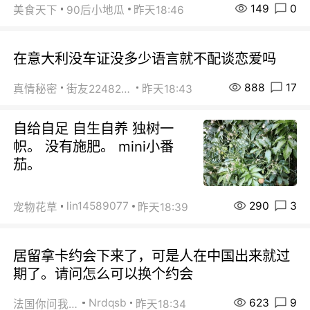
149
0
美食天下
90后小地瓜
昨天18:46
在意大利没车证没多少语言就不配谈恋爱吗
888
17
真情秘密
街友22482465
昨天18:43
自给自足 自生自养 独树一
帜。 没有施肥。 mini小番
茄。
290
3
lin14589077
宠物花草
昨天18:39
居留拿卡约会下来了，可是人在中国出来就过
期了。请问怎么可以换个约会
623
9
Nrdqsb
法国你问我答
昨天18:34