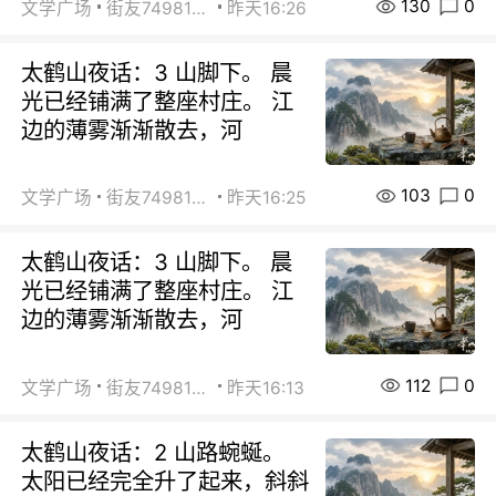
130
0
文学广场
街友74981146
昨天16:26
太鹤山夜话：3 山脚下。 晨
光已经铺满了整座村庄。 江
边的薄雾渐渐散去，河
103
0
文学广场
街友74981146
昨天16:25
太鹤山夜话：3 山脚下。 晨
光已经铺满了整座村庄。 江
边的薄雾渐渐散去，河
112
0
文学广场
街友74981146
昨天16:13
太鹤山夜话：2 山路蜿蜒。
太阳已经完全升了起来，斜斜