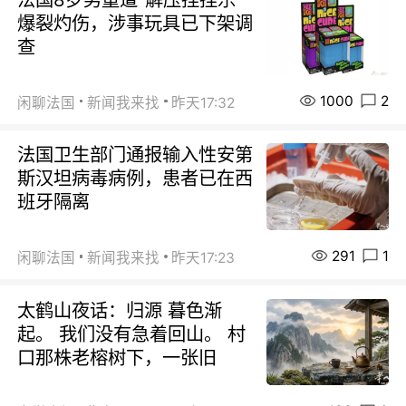
爆裂灼伤，涉事玩具已下架调
查
1000
2
闲聊法国
新闻我来找
昨天17:32
法国卫生部门通报输入性安第
斯汉坦病毒病例，患者已在西
班牙隔离
291
1
闲聊法国
新闻我来找
昨天17:23
太鹤山夜话：归源 暮色渐
起。 我们没有急着回山。 村
口那株老榕树下，一张旧