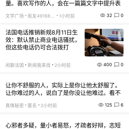
量。喜欢写作的人，会在一篇篇文字中提升表
32
0
文学广场
街友49168527
1小时前
法国电话推销新规8月11日生
效：默认禁止商业电话骚扰，
但这些电话仍可合法拨打
400
0
闲聊法国
新闻我来找
2小时前
让你不舒服的人，实际上是你让他太舒服了。
让你难过的人，说白了是你没让他难过。看不
125
6
真情秘密
匿名
2小时前
心邪者多疑，量小者易怒，才疏者好辩，志短