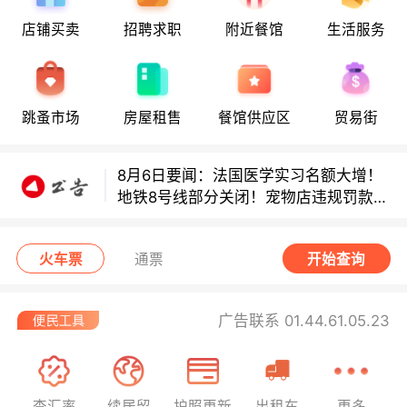
店铺买卖
招聘求职
附近餐馆
生活服务
8月6日要闻：法国医学实习名额大增！
地铁8号线部分关闭！宠物店违规罚款出
炉！
跳蚤市场
房屋租售
餐馆供应区
贸易街
巴黎地铁音乐家海选启动！
8月6日要闻：法国医学实习名额大增！
地铁8号线部分关闭！宠物店违规罚款出
炉！
巴黎地铁音乐家海选启动！
火车票
通票
开始查询
广告联系 01.44.61.05.23
查汇率
续居留
护照更新
出租车
更多