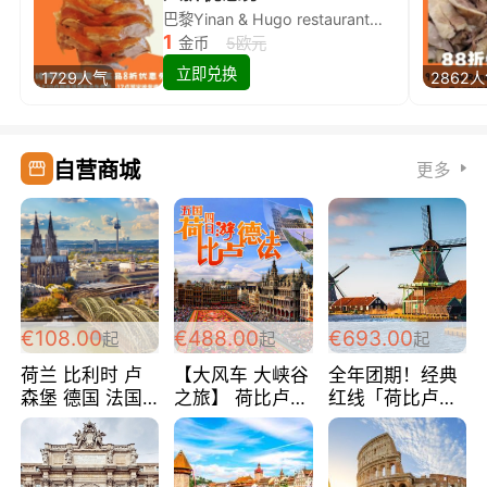
巴黎Yinan & Hugo restaurant除简餐类全场8折
1
金币
5欧元
立即兑换
1729人气
2862
自营商城
更多
€108.00
€488.00
€693.00
起
起
起
荷兰 比利时 卢
【大风车 大峡谷
全年团期！经典
森堡 德国 法国
之旅】 荷比卢德
红线「荷比卢德
超爽玩遍西欧 循
法 巴黎上下 经
法」七天循环 五
环线 全程四星宾
典五国四日游
国 仅售99欧/人/
馆 108欧/人/天
488欧/人
天！巴黎上下！