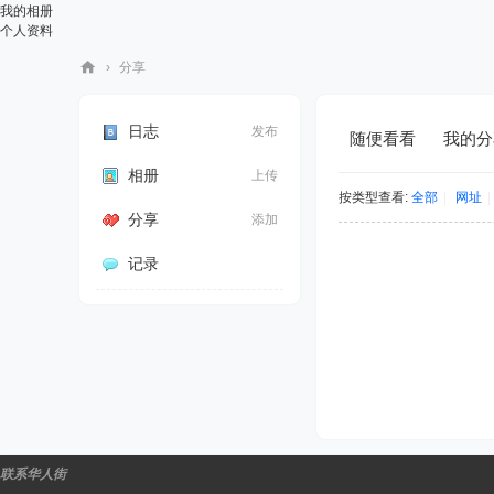
我的相册
个人资料
›
分享
华
人
日志
发布
随便看看
我的分
街
相册
上传
网
按类型查看:
全部
|
网址
|
分享
添加
记录
联系华人街