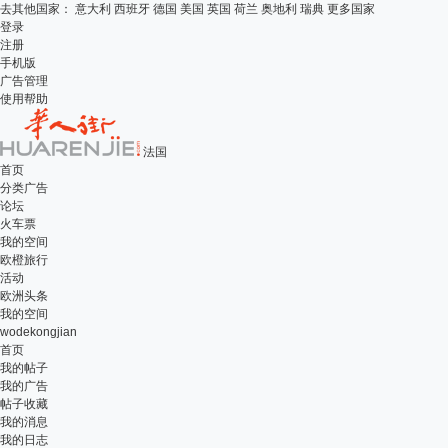
去其他国家：
意大利
西班牙
德国
美国
英国
荷兰
奥地利
瑞典
更多国家
登录
注册
手机版
广告管理
使用帮助
法国
首页
分类广告
论坛
火车票
我的空间
欧橙旅行
活动
欧洲头条
我的空间
wodekongjian
首页
我的帖子
我的广告
帖子收藏
我的消息
我的日志