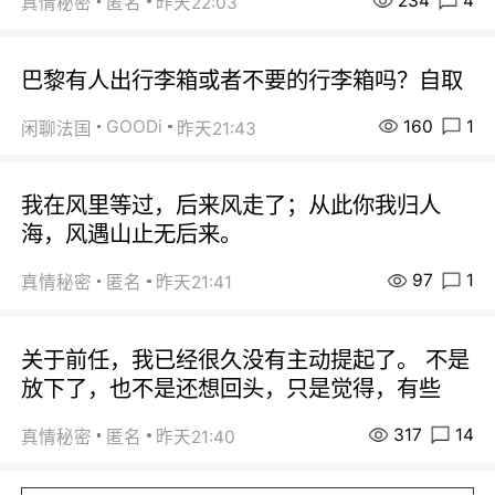
234
4
真情秘密
匿名
昨天22:03
巴黎有人出行李箱或者不要的行李箱吗？自取
160
1
GOODi
闲聊法国
昨天21:43
我在风里等过，后来风走了；从此你我归人
海，风遇山止无后来。
97
1
真情秘密
匿名
昨天21:41
关于前任，我已经很久没有主动提起了。 不是
放下了，也不是还想回头，只是觉得，有些
317
14
真情秘密
匿名
昨天21:40