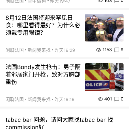
103
0
闲聊法国
雪中傲梅
昨天19:47
8月12日法国将迎来罕见日
食：哪里看得最好？为什么必
须戴专用眼镜？
1153
9
闲聊法国
新闻我来找
昨天19:29
法国Bondy发生枪击：男子隔
着邻居家门开枪，致对方胸部
重伤
401
0
闲聊法国
新闻我来找
昨天19:19
tabac bar 问题，请问大家找tabac bar 找
commission好