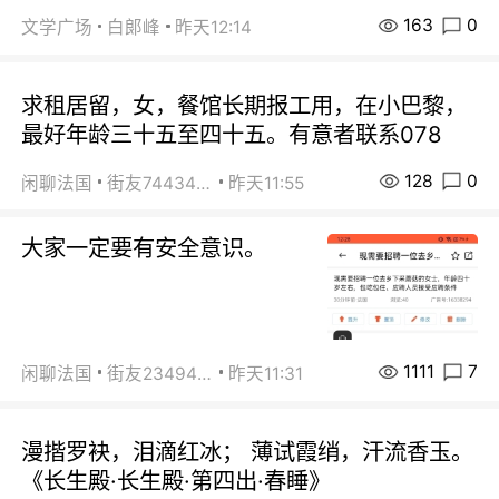
163
0
文学广场
白郞峰
昨天12:14
求租居留，女，餐馆长期报工用，在小巴黎，
最好年龄三十五至四十五。有意者联系078
128
0
闲聊法国
街友74434350
昨天11:55
大家一定要有安全意识。
1111
7
闲聊法国
街友23494008
昨天11:31
漫揩罗袂，泪滴红冰； 薄试霞绡，汗流香玉。
《长生殿·长生殿·第四出·春睡》