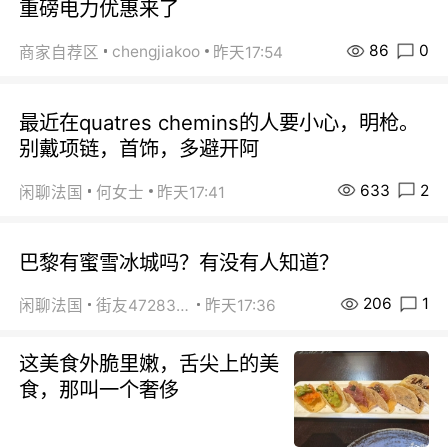
重磅电力优惠来了
86
0
chengjiakoo
商家自荐区
昨天17:54
最近在quatres chemins的人要小心，明枪。
别戴项链，首饰，多避开阿
633
2
闲聊法国
何女士
昨天17:41
巴黎有蜜雪冰城吗？有没有人知道？
206
1
闲聊法国
街友472838572
昨天17:36
这美食外脆里嫩，舌尖上的美
食，那叫一个奢侈