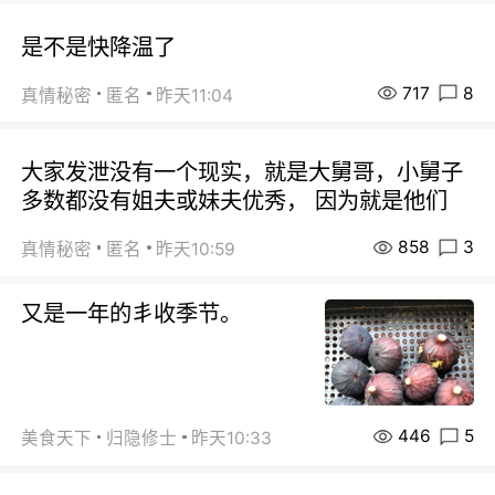
是不是快降温了
717
8
真情秘密
匿名
昨天11:04
大家发泄没有一个现实，就是大舅哥，小舅子
多数都没有姐夫或妹夫优秀， 因为就是他们
858
3
真情秘密
匿名
昨天10:59
又是一年的丯收季节。
446
5
美食天下
归隐修士
昨天10:33