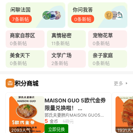
闲聊法国
你问我答
7条新帖
0条新帖
商家自荐区
真情秘密
宠物花草
0条新帖
11条新帖
0条新帖
美食天下
文学广场
亲子家庭
0条新帖
2条新帖
0条新帖
积分商城
更多
MAISON GUO 5欧代金券
限量兑换啦！ ...
郭氏夫妻肺片MAISON GUO5欧代金券限量兑换啦！
5
金币
5欧元
立即兑换
2093人气
1931人