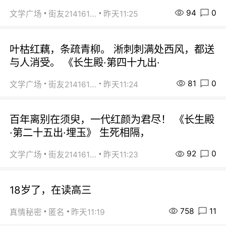
94
0
文学广场
街友21416156
昨天11:25
叶枯红藕，条疏青柳。 淅刺刺满处西风，都送
与人消受。 《长生殿·第四十九出·
81
0
文学广场
街友21416156
昨天11:24
百年离别在须臾，一代红颜为君尽！ 《长生殿
·第二十五出·埋玉》 生死相隔，
92
0
文学广场
街友21416156
昨天11:23
18岁了，在读高三
758
11
真情秘密
匿名
昨天11:19