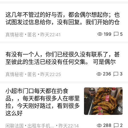
这几年不管过的好与否，都会偶尔想起你；也
试图发过信息给你，没有回复。我们开始的仓
199
5
真情秘密
匿名
昨天22:41
有没有一个人，你们已经很久没有联系了，甚
至彼此的生活已经没有任何交集。 可是偶尔
236
3
真情秘密
匿名
昨天22:25
小超市门口每天都在扔食
品，，每天都有很多人在哪里
捡，今天刚好路过，看到很多
这么好
288
2
闲聊法国
出租车手机0626
昨天22:14