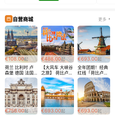
自营商城
更多
€108.00
€488.00
€693.00
起
起
起
荷兰 比利时 卢
【大风车 大峡谷
全年团期！经典
森堡 德国 法国
之旅】 荷比卢德
红线「荷比卢德
超爽玩遍西欧 循
法 巴黎上下 经
法」七天循环 五
环线 全程四星宾
典五国四日游
国 仅售99欧/人/
馆 108欧/人/天
488欧/人
天！巴黎上下！
包拼房~
€756.00
€693.00
€693.00
起
起
起