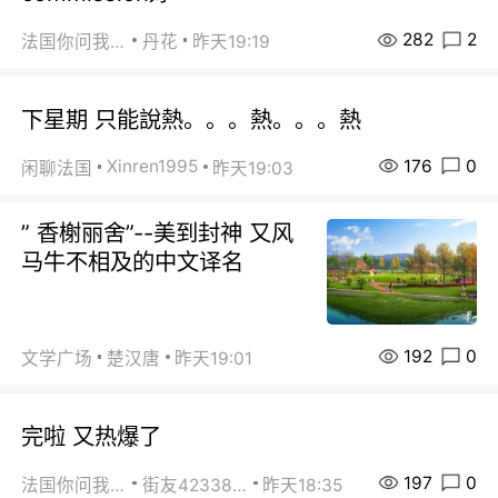
282
2
法国你问我答
丹花
昨天19:19
下星期 只能說熱。。。熱。。。熱
176
0
Xinren1995
闲聊法国
昨天19:03
” 香榭丽舍”--美到封神 又风
马牛不相及的中文译名
192
0
文学广场
楚汉唐
昨天19:01
完啦 又热爆了
197
0
法国你问我答
街友42338202
昨天18:35