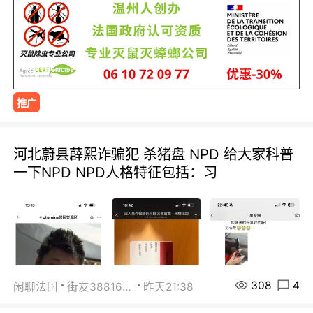
推广
河北蔚县薜熙诈骗犯 杀猪盘 NPD 给大家科普
一下NPD NPD人格特征包括：习
308
4
闲聊法国
街友38816967
昨天21:38