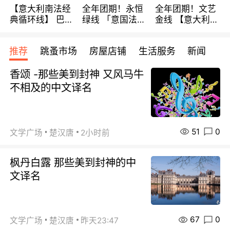
【意大利南法经
全年团期！永恒
全年团期！文艺
典循环线】 巴黎
绿线 「意国法
金线 【意大利一
上下 所有日期铁
南」巴黎上下 去
地】 循环7日游
发！ 全程四星级
意大利 南法 99
全程693欧/人起
推荐
跳蚤市场
房屋店铺
生活服务
新闻
宾馆 108欧/天起
欧/天起 ~包拼房
每周铁发！
全程756欧/位
香颂 -那些美到封神 又风马牛
不相及的中文译名
51
0
文学广场
楚汉唐
2小时前
枫丹白露 那些美到封神的中
文译名
67
0
文学广场
楚汉唐
昨天23:47