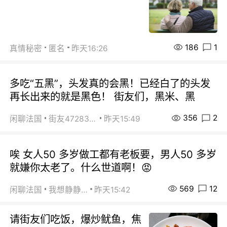
186
1
真情秘密
匿名
昨天16:26
多吃“五黑”，头发真的会黑！已经白了的头发
再长出来的就是黑色！ 街友们，黑米、黑
356
2
闲聊法国
街友472838572
昨天15:49
唉 女人50 多岁做工都有老板要，男人50 多岁
就嫌你太老了。什么世道啊！😡
569
12
闲聊法国
我想静静…
昨天15:42
请街友们吃饭，爆炒鱿鱼，焦