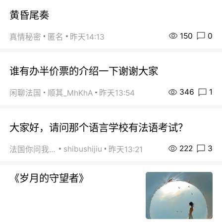
黄昏尾奏
150
0
真情秘密
匿名
昨天14:13
谁有办半价票的介绍一下谢谢大家
346
1
闲聊法国
顺其_MhKhA
昨天13:54
大家好，请问那个语言学校有法语考试？
222
3
shibushijiu
法国你问我答
昨天13:21
《岁月的守望者》