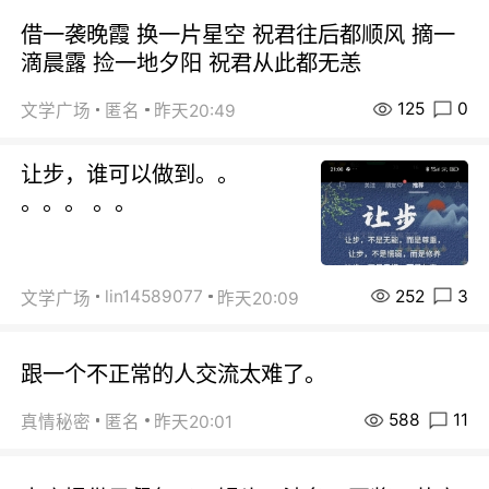
借一袭晚霞 换一片星空 祝君往后都顺风 摘一
滴晨露 捡一地夕阳 祝君从此都无恙
125
0
文学广场
匿名
昨天20:49
让步，谁可以做到。。
。。。 。。
252
3
lin14589077
文学广场
昨天20:09
跟一个不正常的人交流太难了。
588
11
真情秘密
匿名
昨天20:01