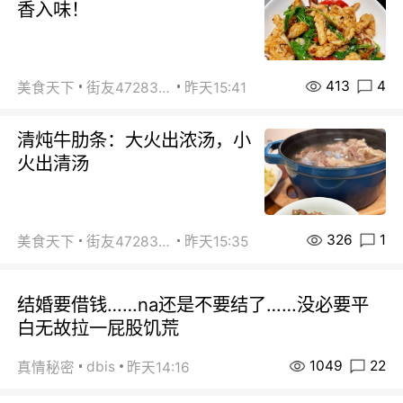
香入味！
413
4
美食天下
街友472838572
昨天15:41
清炖牛肋条：大火出浓汤，小
火出清汤
326
1
美食天下
街友472838572
昨天15:35
结婚要借钱……na还是不要结了……没必要平
白无故拉一屁股饥荒
1049
22
dbis
真情秘密
昨天14:16