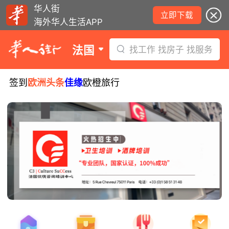
华人街
立即下载
海外华人生活APP
法国
找工作 找房子 找服务
签到
欧洲头条
佳缘
欧橙旅行