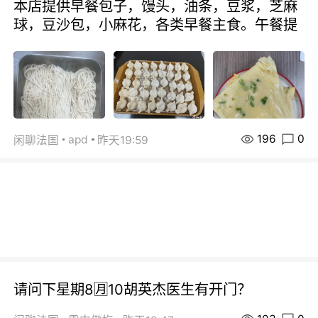
本店提供早餐包子，馒头，油条，豆浆，芝麻
球，豆沙包，小麻花，各类早餐主食。午餐提
196
0
apd
闲聊法国
昨天19:59
请问下星期8🈷️10胡英杰医生有开门？