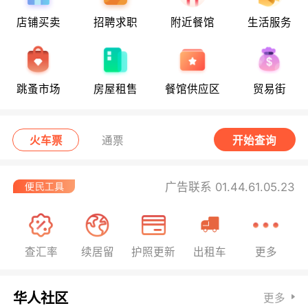
店铺买卖
招聘求职
附近餐馆
生活服务
跳蚤市场
房屋租售
餐馆供应区
贸易街
火车票
通票
开始查询
广告联系 01.44.61.05.23
查汇率
续居留
护照更新
出租车
更多
华人社区
更多