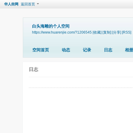
华人街网
返回首页
白头海雕的个人空间
https://www.huarenjie.com/?1206545
[收藏]
[复制]
[分享]
[RSS]
空间首页
动态
记录
日志
相
日志