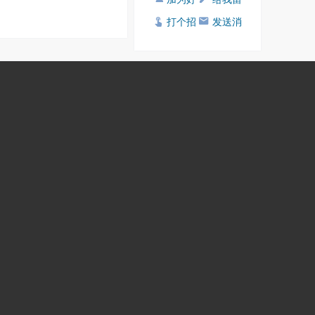
友
言
打个招
发送消
呼
息