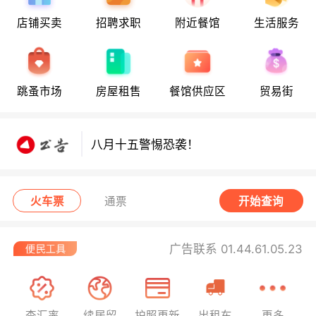
店铺买卖
招聘求职
附近餐馆
生活服务
八月十五警惕恐袭！
跳蚤市场
房屋租售
餐馆供应区
贸易街
八月十五警惕恐袭！
八月十五警惕恐袭！
火车票
通票
开始查询
广告联系 01.44.61.05.23
查汇率
续居留
护照更新
出租车
更多