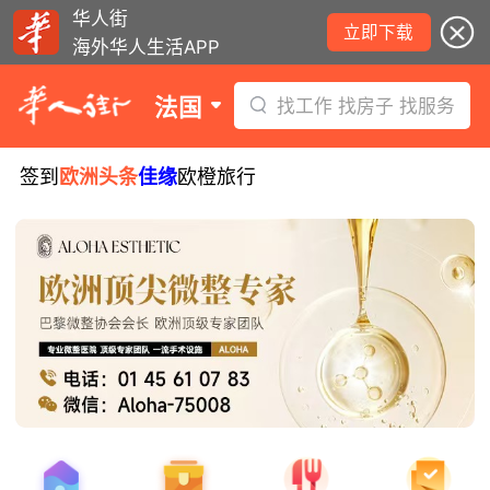
华人街
立即下载
海外华人生活APP
法国
找工作 找房子 找服务
签到
欧洲头条
佳缘
欧橙旅行