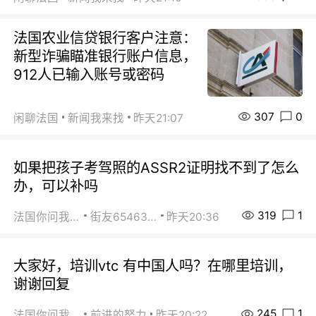
法国农业信贷银行客户注意：
新型诈骗瞄准银行账户信息，
912人已输入账号或密码
307
0
闲聊法国
新闻我来找
昨天21:07
如果把孩子考驾照的ASSR2证明找不到了怎么
办，可以补吗
319
1
法国你问我答
街友65463281
昨天20:36
大家好，培训vtc 有中国人吗？在哪里培训，
谢谢回复
245
1
法国你问我答
前进的努力
昨天20:22