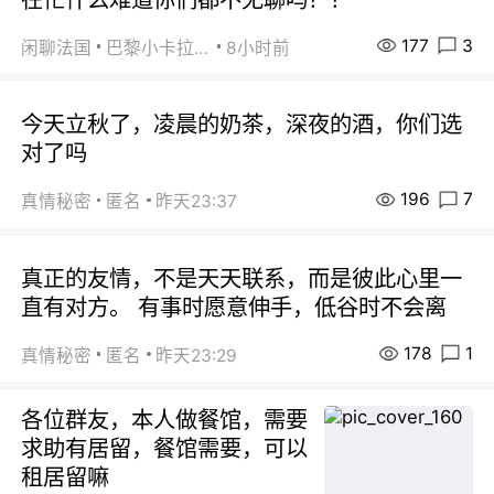
177
3
闲聊法国
巴黎小卡拉咪
8小时前
今天立秋了，凌晨的奶茶，深夜的酒，你们选
对了吗
196
7
真情秘密
匿名
昨天23:37
真正的友情，不是天天联系，而是彼此心里一
直有对方。 有事时愿意伸手，低谷时不会离
178
1
真情秘密
匿名
昨天23:29
各位群友，本人做餐馆，需要
求助有居留，餐馆需要，可以
租居留嘛