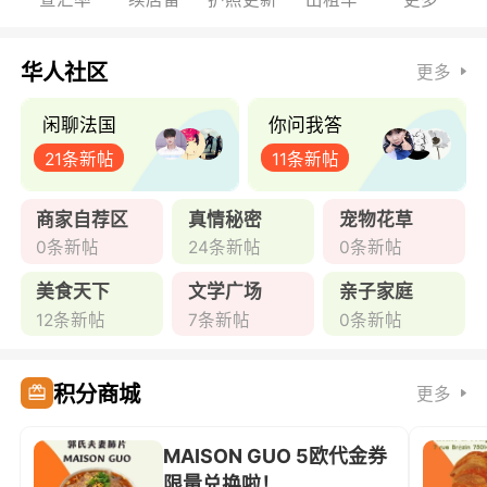
华人社区
更多
闲聊法国
你问我答
21条新帖
11条新帖
商家自荐区
真情秘密
宠物花草
0条新帖
24条新帖
0条新帖
美食天下
文学广场
亲子家庭
12条新帖
7条新帖
0条新帖
积分商城
更多
MAISON GUO 5欧代金券
限量兑换啦！ ...