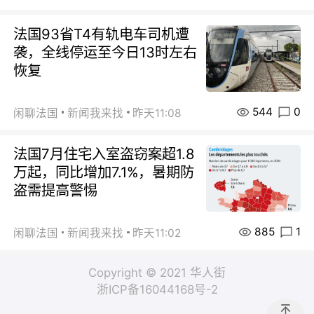
法国93省T4有轨电车司机遭
袭，全线停运至今日13时左右
恢复
544
0
闲聊法国
新闻我来找
昨天11:08
法国7月住宅入室盗窃案超1.8
万起，同比增加7.1%，暑期防
盗需提高警惕
885
1
闲聊法国
新闻我来找
昨天11:02
Copyright © 2021 华人街
浙ICP备16044168号-2