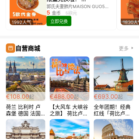
郭氏夫妻肺片MAISON GUO5欧代金券限量兑换啦！
5
金币
5欧元
立即兑换
1992人气
1830
自营商城
更多
€108.00
€488.00
€693.00
起
起
起
荷兰 比利时 卢
【大风车 大峡谷
全年团期！经典
森堡 德国 法国
之旅】 荷比卢德
红线「荷比卢德
超爽玩遍西欧 循
法 巴黎上下 经
法」七天循环 五
环线 全程四星宾
典五国四日游
国 仅售99欧/人/
馆 108欧/人/天
488欧/人
天！巴黎上下！