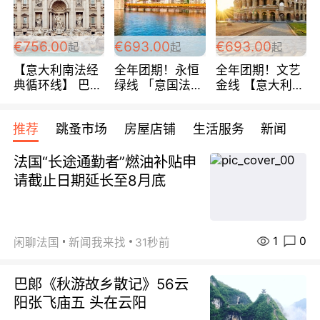
包拼房~
€756.00
€693.00
€693.00
起
起
起
【意大利南法经
全年团期！永恒
全年团期！文艺
典循环线】 巴黎
绿线 「意国法
金线 【意大利一
上下 所有日期铁
南」巴黎上下 去
地】 循环7日游
发！ 全程四星级
意大利 南法 99
全程693欧/人起
推荐
跳蚤市场
房屋店铺
生活服务
新闻
宾馆 108欧/天起
欧/天起 ~包拼房
每周铁发！
全程756欧/位
法国“长途通勤者”燃油补贴申
请截止日期延长至8月底
1
0
闲聊法国
新闻我来找
31秒前
巴郞《秋游故乡散记》56云
阳张飞庙五 头在云阳