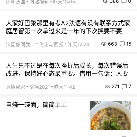
386
0
闲聊法国
网站编辑
昨天13:05
大家好巴黎那里有考A2法语有没有联系方式家
庭居留第一次拿过来是一年的下次换要不要
663
15
法国你问我答
付出与回报
昨天12:24
人生只不过是在每次挫折后成长，每次错误后
改进，保持好心态最重要。借用一句话：人要
271
7
真情秘密
愛諾2021
昨天11:42
自烧一碗面，简简单单