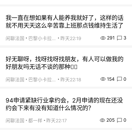
我一直在想如果有人能养我就好了，这样的话
就不用天天这么辛苦靠上班那点钱维持生活了
291
3
闲聊法国
巴黎小卡拉咪
昨天22:19
好无聊呀，找呀找呀找朋友，有人可以做我的
好朋友吗无话不谈的那种😮‍💨
154
0
闲聊法国
巴黎小卡拉咪
昨天22:18
94申请紧缺行业拿约会，2月申请的现在还没
约会下来有没有知道什么情况的？
205
0
闲聊法国
都一样
昨天22:17