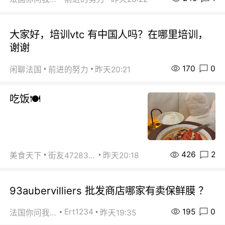
大家好，培训vtc 有中国人吗？在哪里培训，
谢谢
170
0
闲聊法国
前进的努力
昨天20:21
吃饭🍽️
426
2
美食天下
街友472838572
昨天20:18
93aubervilliers 批发商店哪家有卖保鲜膜 ？
195
0
Ert1234
法国你问我答
昨天19:35