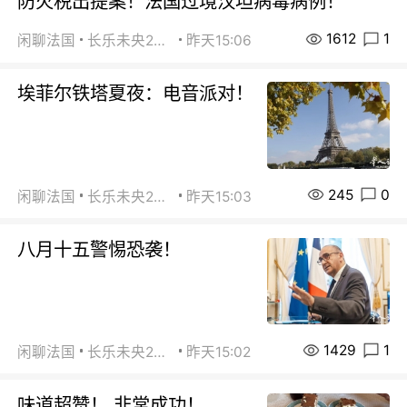
防火税出提案！法国过境汉坦病毒病例！
1612
1
闲聊法国
长乐未央2015
昨天15:06
埃菲尔铁塔夏夜：电音派对！
245
0
闲聊法国
长乐未央2015
昨天15:03
八月十五警惕恐袭！
1429
1
闲聊法国
长乐未央2015
昨天15:02
味道超赞！ 非常成功！