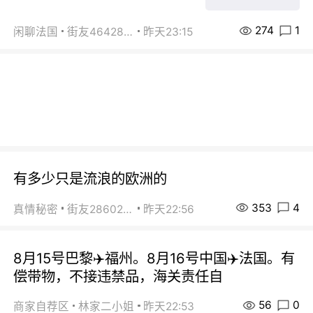
274
1
闲聊法国
街友46428878
昨天23:15
有多少只是流浪的欧洲的
353
4
真情秘密
街友28602925
昨天22:56
8月15号巴黎✈️福州。8月16号中国✈️法国。有
偿带物，不接违禁品，海关责任自
56
0
商家自荐区
林家二小姐
昨天22:53