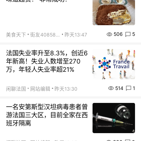
506
5
美食天下
街友40858442
昨天13:47
法国失业率升至8.3%，创近6
年新高！失业人数增至270
万，年轻人失业率超21%
514
1
闲聊法国
网站编辑
昨天13:30
一名安第斯型汉坦病毒患者曾
游法国三大区，目前全家在西
班牙隔离