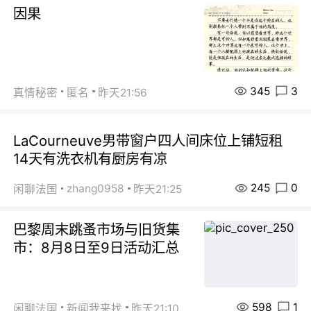
因果
345
3
真情秘密
匿名
昨天21:56
LaCourneuve男带窗户四人间床位上铺短租
14天有洗衣机有厨房有凉
245
0
zhang0958
闲聊法国
昨天21:25
巴黎周末跳蚤市场与旧货集
市：8月8日至9日活动汇总
598
1
闲聊法国
新闻我来找
昨天21:10