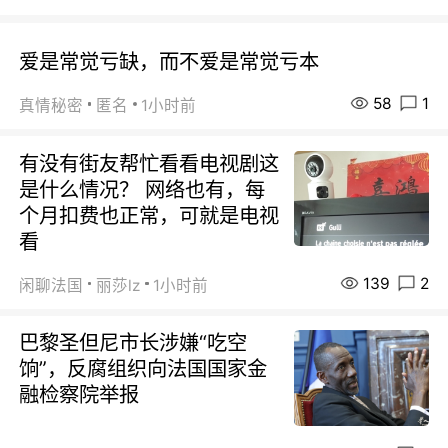
爱是常觉亏缺，而不爱是常觉亏本
58
1
真情秘密
匿名
1小时前
有没有街友帮忙看看电视剧这
是什么情况？ 网络也有，每
个月扣费也正常，可就是电视
看
139
2
闲聊法国
丽莎lz
1小时前
巴黎圣但尼市长涉嫌“吃空
饷”，反腐组织向法国国家金
融检察院举报