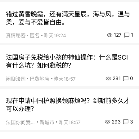
错过黄昏晚霞，还有满天星辰，海与风，温与
柔，爱与不爱皆自由。
127
1
真情秘密
匿名
昨天19:24
法国房子免税给小孩的神仙操作：什么是SCI
有什么坑？如何避税的？
281
0
闲聊法国
巴黎地宝
昨天18:57
现在申请中国护照换领麻烦吗？到期前多久才
可以办理？
293
3
法国你问我答
新城市
昨天18:57