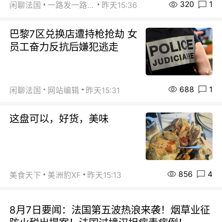
320
1
闲聊法国
一路发一路发
昨天15:36
巴黎7区兑换店遭持枪抢劫 女
员工奋力反抗后嫌犯逃走
688
1
闲聊法国
网站编辑
昨天15:31
这盘可以，好货，美味
856
4
美食天下
美洲豹XF
昨天15:13
8月7日要闻：法国第五波热浪来袭！烟草业征