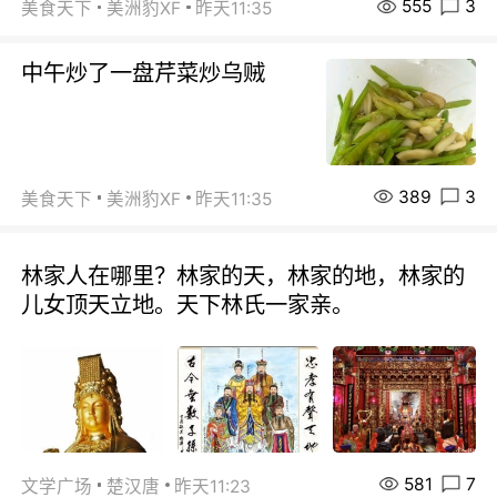
555
3
美食天下
美洲豹XF
昨天11:35
中午炒了一盘芹菜炒乌贼
389
3
美食天下
美洲豹XF
昨天11:35
林家人在哪里？林家的天，林家的地，林家的
儿女顶天立地。天下林氏一家亲。
581
7
文学广场
楚汉唐
昨天11:23