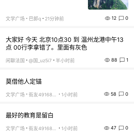
12
0
文学广场
巴郞q
21分钟前
大家好 今天 北京10点30 到 温州龙港中午13
点 00行李拿错了。里面有灰色
88
1
闲聊法国
@国_uz5i7
半小时前
莫借他人定锚
58
0
文学广场
街友49168527
1小时前
最好的教育是留白
47
0
文学广场
街友49168527
1小时前