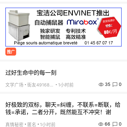
推广
过好生命中的每一刻
35
0
文学广场
街友49168527
1小时前
好极致的双标，聊天=纠缠，不联系=断联，给
钱=承诺，二者分开，既然能互不冲突！谢
66
0
真情秘密
匿名
1小时前