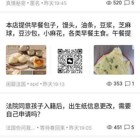
520
5
真情秘密
匿名
昨天19:45
本店提供早餐包子，馒头，油条，豆浆，芝麻
球，豆沙包，小麻花，各类早餐主食。午餐提
353
1
apd
闲聊法国
昨天19:13
法院同意孩子入籍后，出生纸信息更改，需要
自己申请吗？
451
5
法国你问我答
等待春回来
昨天19:05