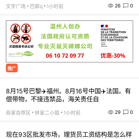
26
0
文学广场
巴郞q
1小时前
推广
8月15号巴黎✈️福州。8月16号中国✈️法国。有
偿带物，不接违禁品，海关责任自
29
0
商家自荐区
林家二小姐
1小时前
现在93区批发市场，理货员工资结构是怎么样