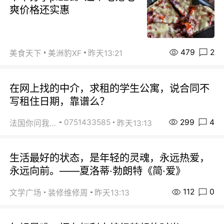
爽价格还实惠
479
2
美食天下
美洲豹XF
昨天13:21
在网上找的中介，求租的学生公寓，说合同不
写租住日期，靠谱么？
299
4
0751433585
法国你问我答
昨天13:13
生活最好的状态，是年轻的灵魂，永远热爱，
永远向前。——夏洛蒂·勃朗特《简·爱》
112
0
文学广场
装修维修周
昨天13:13