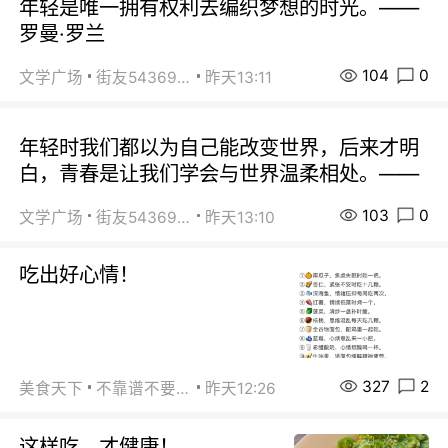
年轻是唯一拥有权利去编织梦想的时光。——
罗曼·罗兰
104
0
文学广场
街友54369822
昨天13:11
年轻时我们都以为自己能改变世界，后来才明
白，青春是让我们学会与世界温柔相处。——
103
0
文学广场
街友54369822
昨天13:10
吃出好心情！
327
2
美食天下
不靠谱不要联系
昨天12:26
这样吃，才健康！