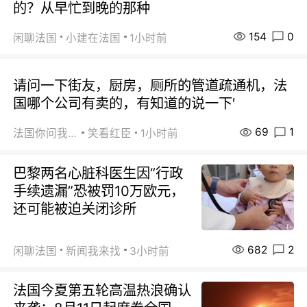
的？从早忙到晚的那种
154
0
闲聊法国
小建在法国
1小时前
请问一下街友，厨房，厕所的管道疏通机，法
国哪个公司有卖的，有知道的说一下′
69
1
法国你问我答
笑看红臣
1小时前
巴黎两名心脏科医生因“行政
手续遗漏”恐被罚10万欧元，
还可能被迫关闭诊所
682
2
闲聊法国
新闻我来找
3小时前
法国今夏第五轮高温热浪确认