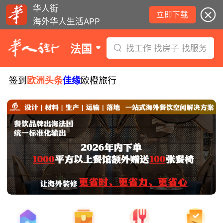
华人街
立即下载
海外华人生活APP
法国
找工作 找房子 找服务
签到
欧洲头条
佳缘
欧橙旅行