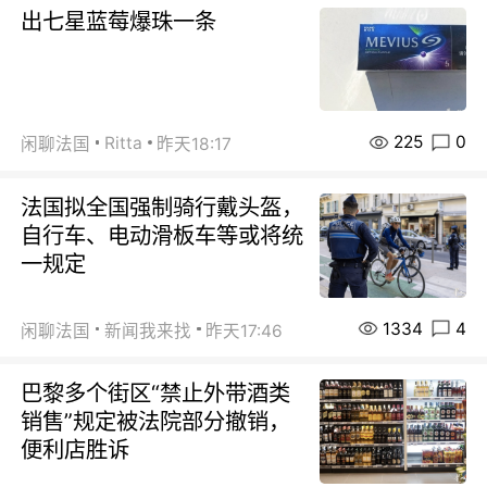
出七星蓝莓爆珠一条
225
0
Ritta
闲聊法国
昨天18:17
法国拟全国强制骑行戴头盔，
自行车、电动滑板车等或将统
一规定
1334
4
闲聊法国
新闻我来找
昨天17:46
巴黎多个街区“禁止外带酒类
销售”规定被法院部分撤销，
便利店胜诉