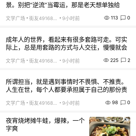
景。别把“逆流”当霉运，那是老天想单独给
113
0
文学广场
街友49168527
9小时前
成年人的世界，看起来有很多套路可走。可实
际上，总是用套路的方式与人交往，慢慢就会
225
2
文学广场
街友49168527
9小时前
所谓担当，就是遇到事情时不畏惧、不推责。
人生在世，每个人都要承担属于自己的那份责
98
0
文学广场
街友49168527
9小时前
夜宵烧烤摊牛蛙，爆辣，一个
字爽