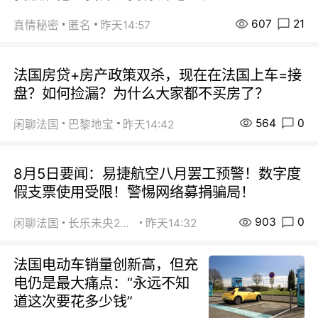
607
21
真情秘密
匿名
昨天14:57
法国房贷+房产政策双杀，现在在法国上车=接
盘？如何捡漏？为什么大家都不买房了？
564
0
闲聊法国
巴黎地宝
昨天14:42
8月5日要闻：易捷航空八月罢工预警！数字度
假支票使用受限！警惕网络募捐骗局！
903
0
闲聊法国
长乐未央2015
昨天14:32
法国电动车销量创新高，但充
电仍是最大痛点：“永远不知
道这次要花多少钱”