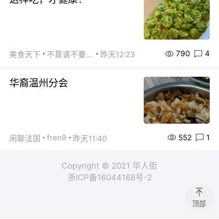
790
4
美食天下
不靠谱不要联系
昨天12:23
华裔温州分会
552
1
fren9
闲聊法国
昨天11:40
Copyright © 2021 华人街
浙ICP备16044168号-2
顶部