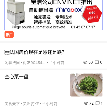
推广
法国房价现在是涨还是跌？
56
0
闲聊法国
街友90454511
半小时前
空心菜一盘
72
1
美食天下
美洲豹XF
半小时前