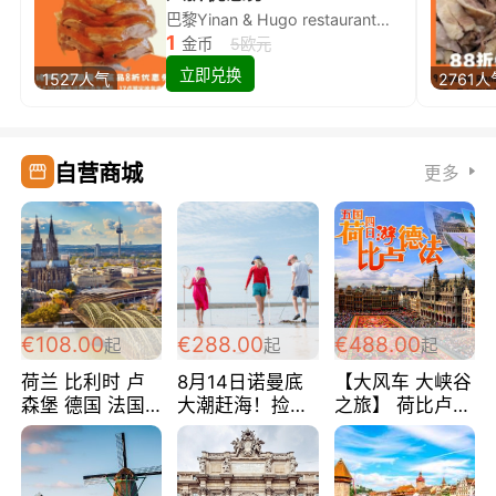
巴黎Yinan & Hugo restaurant除简餐类全场8折
1
金币
5欧元
立即兑换
1527人气
2761人
自营商城
更多
€108.00
€288.00
€488.00
起
起
起
荷兰 比利时 卢
8月14日诺曼底
【大风车 大峡谷
森堡 德国 法国
大潮赶海！捡海
之旅】 荷比卢德
超爽玩遍西欧 循
鲜！轻轻松松海
法 巴黎上下 经
环线 全程四星宾
边爽玩三日游
典五国四日游
馆 108欧/人/天
288欧/人
488欧/人