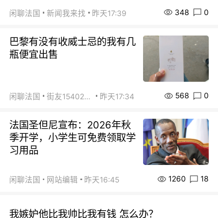
348
0
闲聊法国
新闻我来找
昨天17:39
巴黎有没有收威士忌的我有几
瓶便宜出售
568
0
闲聊法国
街友15402223
昨天17:34
法国圣但尼宣布：2026年秋
季开学，小学生可免费领取学
习用品
1260
18
闲聊法国
网站编辑
昨天16:45
我嫉妒他比我帅比我有钱 怎么办？