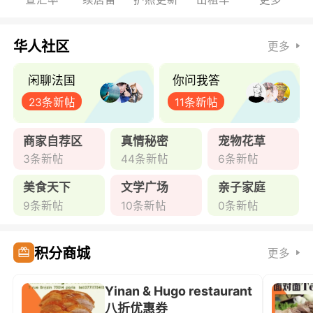
华人社区
更多
闲聊法国
你问我答
23条新帖
11条新帖
商家自荐区
真情秘密
宠物花草
3条新帖
44条新帖
6条新帖
美食天下
文学广场
亲子家庭
9条新帖
10条新帖
0条新帖
积分商城
更多
Yinan & Hugo restaurant
八折优惠券