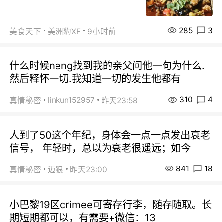
285
3
美食天下
美洲豹XF
9小时前
什么时候neng找到我的亲父问他一句为什么.
然后释怀一切.我知道一切的发生他都有
310
4
linkun152957
真情秘密
昨天23:58
人到了50这个年纪，身体会一点一点发出哀老
信号， 年轻时，总以为衰老很遥远；如今
841
18
真情秘密
迈狼
昨天23:00
小巴黎19区crimee可寄存行李，随存随取。长
期短期都可以，有需要+微信：13