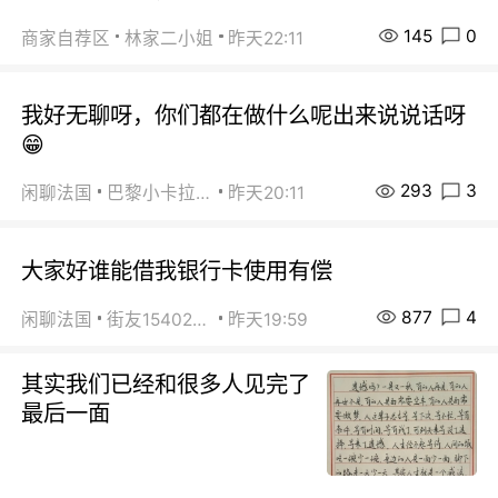
145
0
商家自荐区
林家二小姐
昨天22:11
我好无聊呀，你们都在做什么呢出来说说话呀
😁
293
3
闲聊法国
巴黎小卡拉咪
昨天20:11
大家好谁能借我银行卡使用有偿
877
4
闲聊法国
街友15402223
昨天19:59
其实我们已经和很多人见完了
最后一面