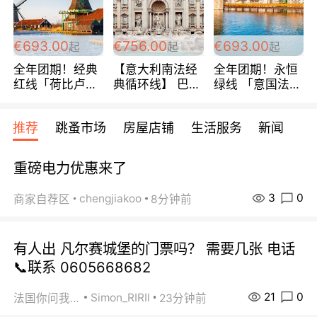
€693.00
€756.00
€693.00
起
起
起
全年团期！经典
【意大利南法经
全年团期！永恒
红线「荷比卢德
典循环线】 巴黎
绿线 「意国法
法」七天循环 五
上下 所有日期铁
南」巴黎上下 去
国 仅售99欧/人/
发！ 全程四星级
意大利 南法 99
推荐
跳蚤市场
房屋店铺
生活服务
新闻
天！巴黎上下！
宾馆 108欧/天起
欧/天起 ~包拼房
包拼房~
全程756欧/位
重磅电力优惠来了
3
0
chengjiakoo
商家自荐区
8分钟前
有人出 凡尔赛城堡的门票吗？ 需要几张 电话
📞联系 0605668682
21
0
Simon_RIRIl
法国你问我答
23分钟前