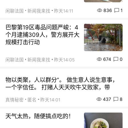
836
1
闲聊法国
新闻我来找
昨天14:11
巴黎第19区毒品问题严峻：4
个月逮捕309人，警方展开大
规模打击行动
674
0
闲聊法国
新闻我来找
昨天14:05
物以类聚，人以群分”。 做生意人说生意事，
一个字信任。 打赌人天天吹牛又败家，带
437
8
真情秘密
匿名
昨天14:01
天气太热，随便搞点吃的！