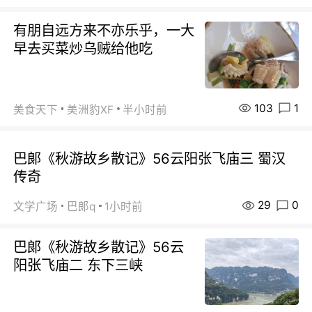
有朋自远方来不亦乐乎，一大
早去买菜炒乌贼给他吃
103
1
美食天下
美洲豹XF
半小时前
巴郞《秋游故乡散记》56云阳张飞庙三 蜀汉
传奇
29
0
文学广场
巴郞q
1小时前
巴郞《秋游故乡散记》56云
阳张飞庙二 东下三峡