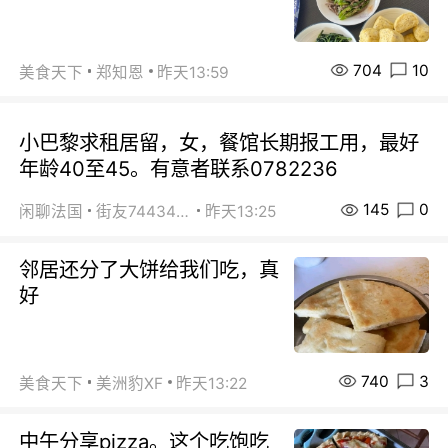
704
10
美食天下
郑知恩
昨天13:59
小巴黎求租居留，女，餐馆长期报工用，最好
年龄40至45。有意者联系0782236
145
0
闲聊法国
街友74434350
昨天13:25
邻居还分了大饼给我们吃，真
好
740
3
美食天下
美洲豹XF
昨天13:22
中午分享pizza。这个吃饱吃