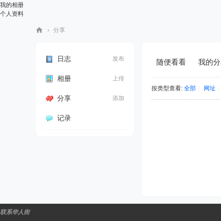
我的相册
个人资料
›
分享
华
人
日志
发布
随便看看
我的分
街
相册
上传
网
按类型查看:
全部
|
网址
|
分享
添加
记录
联系华人街