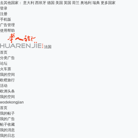
去其他国家：
意大利
西班牙
德国
美国
英国
荷兰
奥地利
瑞典
更多国家
登录
注册
手机版
广告管理
使用帮助
法国
首页
分类广告
论坛
火车票
我的空间
欧橙旅行
活动
欧洲头条
我的空间
wodekongjian
首页
我的帖子
我的广告
帖子收藏
我的消息
我的日志