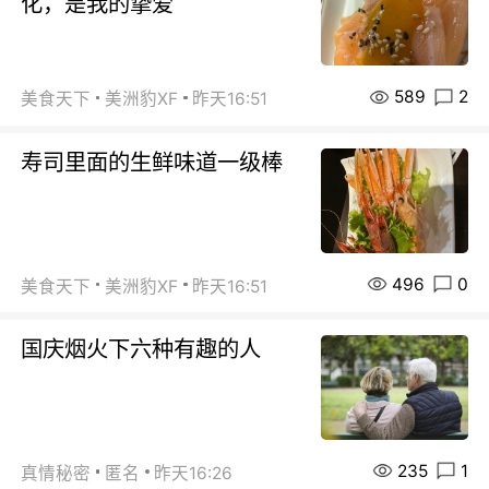
化，是我的挚爱
589
2
美食天下
美洲豹XF
昨天16:51
寿司里面的生鲜味道一级棒
496
0
美食天下
美洲豹XF
昨天16:51
国庆烟火下六种有趣的人
235
1
真情秘密
匿名
昨天16:26