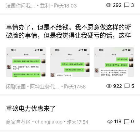
292
3
法国你问我答
武利
昨天18:03
事情办了，但是不给钱。我不愿意做这样的撕
破脸的事情，但是我觉得让我硬亏的话，这样
922
5
闲聊法国
阿坤业务代办
昨天17:58
重磅电力优惠来了
118
0
chengjiakoo
商家自荐区
昨天17:54