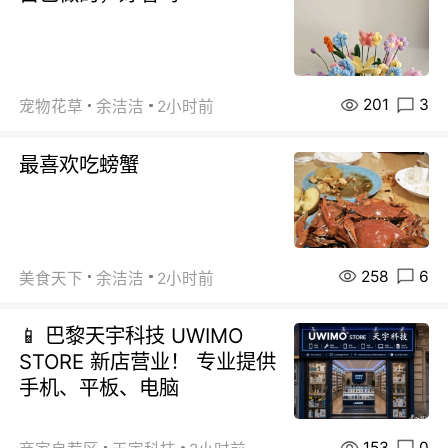
201
3
宠物花草
余洁洁
2小时前
最喜欢吃螃蟹
258
6
美食天下
余洁洁
2小时前
📱 巴黎天宇科技 UWIMO
STORE 新店营业！ 专业提供
手机、平板、电脑
153
0