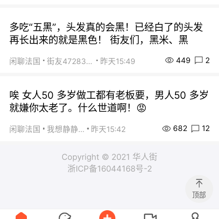
多吃“五黑”，头发真的会黑！已经白了的头发
再长出来的就是黑色！ 街友们，黑米、黑
449
2
闲聊法国
街友472838572
昨天15:49
唉 女人50 多岁做工都有老板要，男人50 多岁
就嫌你太老了。什么世道啊！😡
682
12
闲聊法国
我想静静…
昨天15:42
Copyright © 2021 华人街
浙ICP备16044168号-2
顶部