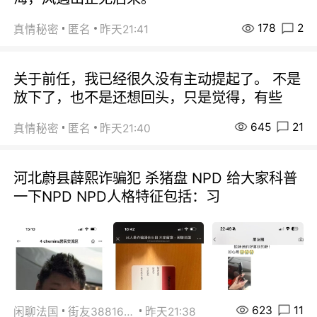
178
2
真情秘密
匿名
昨天21:41
关于前任，我已经很久没有主动提起了。 不是
放下了，也不是还想回头，只是觉得，有些
645
21
真情秘密
匿名
昨天21:40
河北蔚县薜熙诈骗犯 杀猪盘 NPD 给大家科普
一下NPD NPD人格特征包括：习
623
11
闲聊法国
街友38816967
昨天21:38