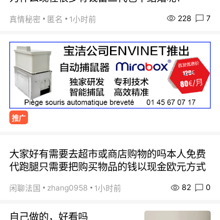
228
7
真情秘密
匿名
1小时前
推广
大家好有需要去超市或商店购物的吗本人免费
代跑腿只需要把购买物品的钱以现金欧元方式
82
0
zhang0958
闲聊法国
1小时前
自己做的，好看吗