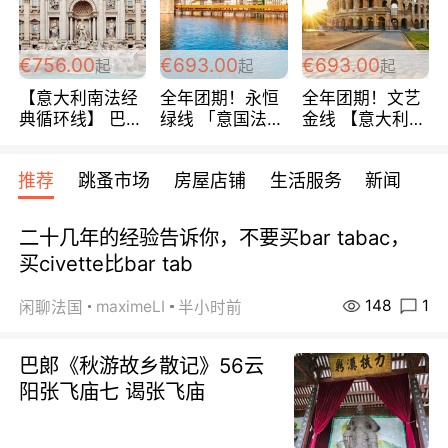
包拼房~
€756.00
€693.00
€693.00
起
起
起
【意大利南法经
全年团期！永恒
全年团期！文艺
典循环线】 巴黎
绿线 「意国法
金线 【意大利一
上下 所有日期铁
南」巴黎上下 去
地】 循环7日游
发！ 全程四星级
意大利 南法 99
全程693欧/人起
推荐
跳蚤市场
房屋店铺
生活服务
新闻
宾馆 108欧/天起
欧/天起 ~包拼房
每周铁发！
全程756欧/位
二十几年的经验告诉你，不要买bar tabac，
买civette比bar tab
148
1
maximeLI
闲聊法国
半小时前
巴郞《秋游故乡散记》56云
阳张飞庙七 谒张飞庙