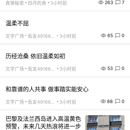
263
7
真情秘密
四月的鱼
3小时前
温柔不屈
65
0
文学广场
街友49168527
3小时前
历经沧桑 依旧温柔如初
53
0
文学广场
街友49168527
3小时前
和靠谱的人共事 做事踏实能安心
88
0
文学广场
街友49168527
3小时前
巴黎及法兰西岛进入高温黄色
预警，未来几天热浪将进一步