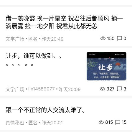
借一袭晚霞 换一片星空 祝君往后都顺风 摘一
滴晨露 捡一地夕阳 祝君从此都无恙
150
0
文学广场
匿名
昨天20:49
让步，谁可以做到。。
。。。 。。
327
3
lin14589077
文学广场
昨天20:09
跟一个不正常的人交流太难了。
815
15
真情秘密
匿名
昨天20:01