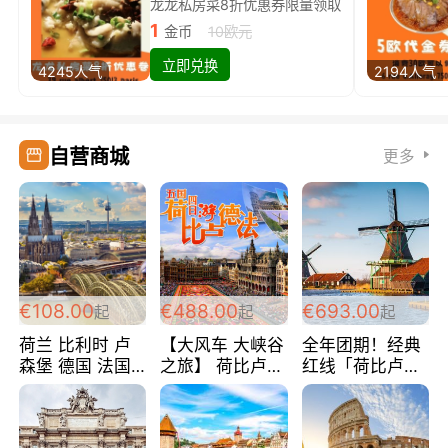
龙龙私房菜8折优惠券限量领取
1
金币
10欧元
立即兑换
4245人气
2194人气
自营商城
更多
€108.00
€488.00
€693.00
起
起
起
荷兰 比利时 卢
【大风车 大峡谷
全年团期！经典
森堡 德国 法国
之旅】 荷比卢德
红线「荷比卢德
超爽玩遍西欧 循
法 巴黎上下 经
法」七天循环 五
环线 全程四星宾
典五国四日游
国 仅售99欧/人/
馆 108欧/人/天
488欧/人
天！巴黎上下！