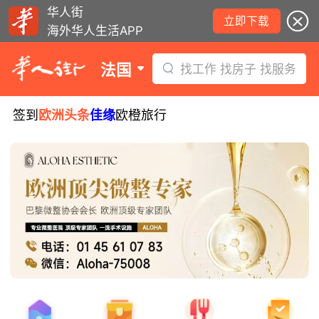
华人街
立即下载
海外华人生活APP
法国
找工作 找房子 找服务
签到
欧洲头条
佳缘
欧橙旅行
少年拾金不昧被嘉奖，获赠所捡款项！
西班牙小偷在法行窃被捕！