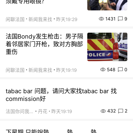
须戴专用眼镜？
1431
9
闲聊法国
新闻我来找
昨天19:29
法国Bondy发生枪击：男子隔
着邻居家门开枪，致对方胸部
重伤
548
0
闲聊法国
新闻我来找
昨天19:19
tabac bar 问题，请问大家找tabac bar 找
commission好
432
2
法国你问我答
丹花
昨天19:19
下星期 只能說熱。。。熱。。。熱