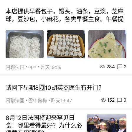
本店提供早餐包子，馒头，油条，豆浆，芝麻
球，豆沙包，小麻花，各类早餐主食。午餐提
284
2
apd
闲聊法国
昨天19:59
请问下星期8🈷️10胡英杰医生有开门？
152
0
闲聊法国
雪中傲梅
昨天19:47
8月12日法国将迎来罕见日
食：哪里看得最好？为什么必