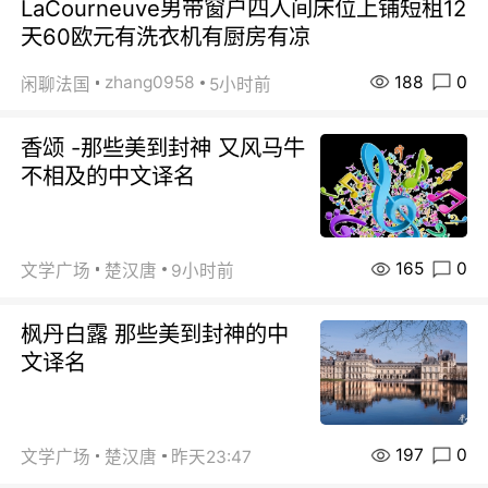
LaCourneuve男带窗户四人间床位上铺短租12
天60欧元有洗衣机有厨房有凉
188
0
zhang0958
闲聊法国
5小时前
香颂 -那些美到封神 又风马牛
不相及的中文译名
165
0
文学广场
楚汉唐
9小时前
枫丹白露 那些美到封神的中
文译名
197
0
文学广场
楚汉唐
昨天23:47