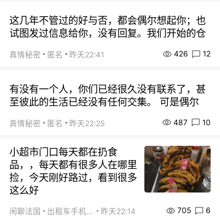
这几年不管过的好与否，都会偶尔想起你；也
试图发过信息给你，没有回复。我们开始的仓
426
12
真情秘密
匿名
昨天22:41
有没有一个人，你们已经很久没有联系了，甚
至彼此的生活已经没有任何交集。 可是偶尔
487
10
真情秘密
匿名
昨天22:25
小超市门口每天都在扔食
品，，每天都有很多人在哪里
捡，今天刚好路过，看到很多
这么好
705
6
闲聊法国
出租车手机0626
昨天22:14