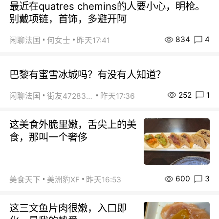
最近在quatres chemins的人要小心，明枪。
别戴项链，首饰，多避开阿
834
4
闲聊法国
何女士
昨天17:41
巴黎有蜜雪冰城吗？有没有人知道？
252
1
闲聊法国
街友472838572
昨天17:36
这美食外脆里嫩，舌尖上的美
食，那叫一个奢侈
600
3
美食天下
美洲豹XF
昨天16:53
这三文鱼片肉很嫩，入口即