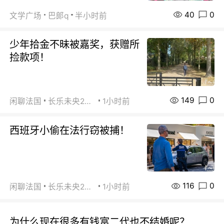
40
0
文学广场
巴郞q
半小时前
少年拾金不昧被嘉奖，获赠所
捡款项！
149
0
闲聊法国
长乐未央2015
1小时前
西班牙小偷在法行窃被捕！
116
0
闲聊法国
长乐未央2015
1小时前
为什么现在很多有钱富二代也不结婚呢？