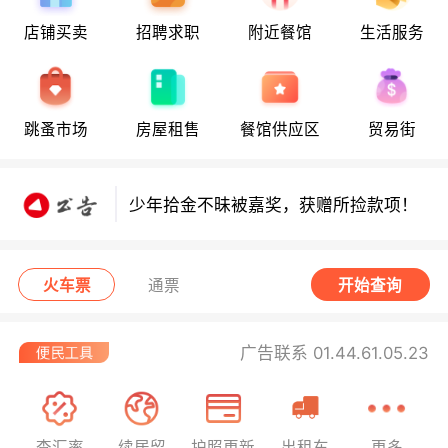
店铺买卖
招聘求职
附近餐馆
生活服务
少年拾金不昧获嘉奖，领走所捡款项！
跳蚤市场
房屋租售
餐馆供应区
贸易街
少年拾金不昧获嘉奖，领走所捡款项！
少年拾金不昧被嘉奖，获赠所捡款项！
西班牙小偷在法行窃被捕！
火车票
通票
开始查询
广告联系 01.44.61.05.23
查汇率
续居留
护照更新
出租车
更多