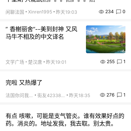
234
0
Xinren1995
闲聊法国
昨天19:03
” 香榭丽舍”--美到封神 又风
马牛不相及的中文译名
255
1
文学广场
楚汉唐
昨天19:01
完啦 又热爆了
276
1
法国你问我答
街友42338202
昨天18:35
有点 咳嗽，可能是支气管炎。谁有效果好点的
药。消炎的。地址发我，我去取。别太贵。