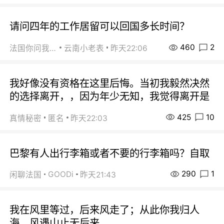
请问四年的工作居留可以回国多长时间？
460
2
法国你问我答
云南小老表
昨天22:06
我好像没有资格在这里后悔。当初我毅然决然
的选择离开，，因为年少无知，我觉得离开是
425
10
真情秘密
匿名
昨天22:03
巴黎有人出行李箱或者不要的行李箱吗？自取
290
1
GOODi
闲聊法国
昨天21:43
我在风里等过，后来风走了；从此你我归人
海，风遇山止无后来。