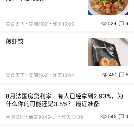
529
6
美食天下
美洲豹XF
昨天15:05
煎虾饺
451
5
美食天下
美洲豹XF
昨天15:04
8月法国房贷利率：有人已经拿到2.93%，为
什么你的可能还是3.5%？ 最近准备
545
0
闲聊法国
街友90454511
昨天13:39