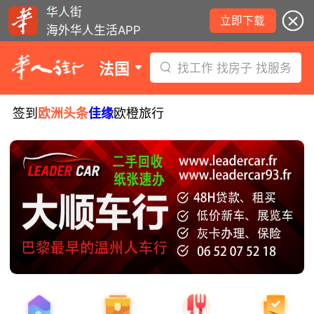
华人街
立即下载
海外华人生活APP
法国
找工作 找房子 找服务
签到
欧洲头条
佳缘
欧橙旅行