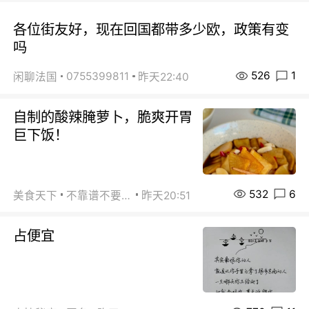
各位街友好，现在回国都带多少欧，政策有变
吗
526
1
0755399811
闲聊法国
昨天22:40
自制的酸辣腌萝卜，脆爽开胃
巨下饭！
532
6
美食天下
不靠谱不要联系
昨天20:51
占便宜