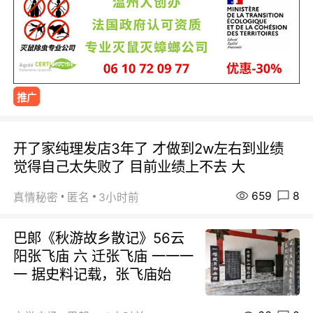
推广
开了家纯理发店3年了 才做到2w左右到业绩
觉得自己太失败了 目前业绩上不去 大
659
8
真情秘密
匿名
3小时前
巴郞《秋游故乡散记》56云
阳张飞庙 六 迁张飞庙 一一一
一 据史料记载，张飞庙始