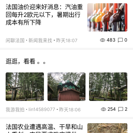
法国油价迎来好消息：汽油重
回每升2欧元以下，暑期出行
成本有所下降
483
0
闲聊法国
新闻我来找
昨天18:07
逛逛，看看 。。
254
2
lin14589077
我游我拍
昨天18:06
法国农业遭遇高温、干旱和山