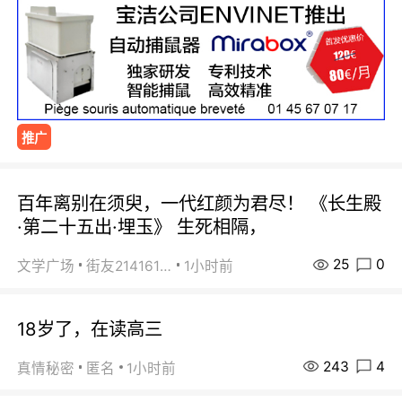
推广
百年离别在须臾，一代红颜为君尽！ 《长生殿
·第二十五出·埋玉》 生死相隔，
25
0
文学广场
街友21416156
1小时前
18岁了，在读高三
243
4
真情秘密
匿名
1小时前