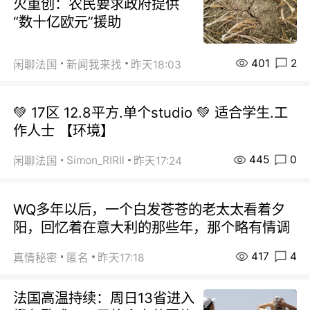
火重创：农民要求政府提供
“数十亿欧元”援助
401
2
闲聊法国
新闻我来找
昨天18:03
💚 17区 12.8平方.单个studio 💚 适合学生.工
作人士 【环境】
445
0
Simon_RIRIl
闲聊法国
昨天17:24
WQ多年以后，一个白发苍苍的老太太看着夕
阳，回忆着在意大利的那些年，那个略有情调
417
4
真情秘密
匿名
昨天17:18
法国高温持续：周日13省进入