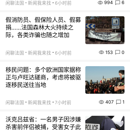
994
6
闲聊法国
新闻我来找
6小时前
假消防员、假保险人员、假募
捐……法国森林大火持续之
际，各类诈骗也随之增加
153
0
闲聊法国
新闻我来找
6小时前
移民问题：多个欧洲国家据称
正与卢旺达磋商，考虑将被驱
逐移民送往当地
407
1
闲聊法国
新闻我来找
7小时前
沃克吕兹省：一名男子因涉嫌
杀害前伴侣被捕，受害女子此