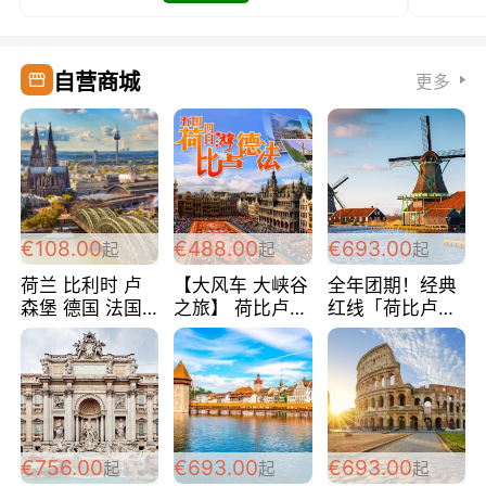
自营商城
更多
€108.00
€488.00
€693.00
起
起
起
荷兰 比利时 卢
【大风车 大峡谷
全年团期！经典
森堡 德国 法国
之旅】 荷比卢德
红线「荷比卢德
超爽玩遍西欧 循
法 巴黎上下 经
法」七天循环 五
环线 全程四星宾
典五国四日游
国 仅售99欧/人/
馆 108欧/人/天
488欧/人
天！巴黎上下！
包拼房~
€756.00
€693.00
€693.00
起
起
起