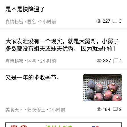
是不是快降温了
227
3
真情秘密
匿名
2小时前
大家发泄没有一个现实，就是大舅哥，小舅子
多数都没有姐夫或妹夫优秀， 因为就是他们
337
1
真情秘密
匿名
2小时前
又是一年的丯收季节。
184
2
美食天下
归隐修士
2小时前