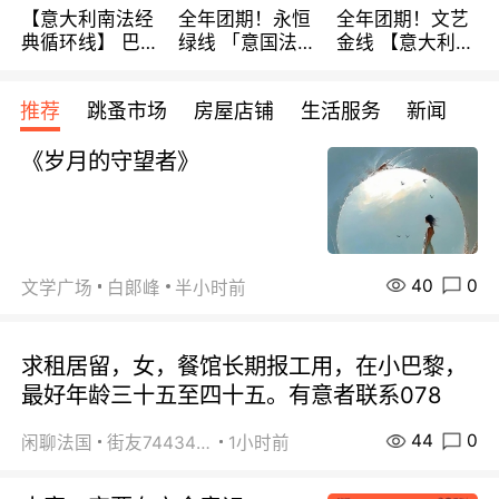
【意大利南法经
全年团期！永恒
全年团期！文艺
典循环线】 巴黎
绿线 「意国法
金线 【意大利一
上下 所有日期铁
南」巴黎上下 去
地】 循环7日游
发！ 全程四星级
意大利 南法 99
全程693欧/人起
推荐
跳蚤市场
房屋店铺
生活服务
新闻
宾馆 108欧/天起
欧/天起 ~包拼房
每周铁发！
全程756欧/位
《岁月的守望者》
40
0
文学广场
白郞峰
半小时前
求租居留，女，餐馆长期报工用，在小巴黎，
最好年龄三十五至四十五。有意者联系078
44
0
闲聊法国
街友74434350
1小时前