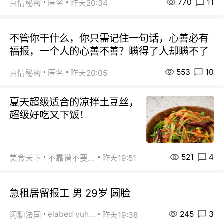
770
11
真情秘密
匿名
昨天20:34
不管你干什么，你只需记住一句话，心善必有
福报，一个人的心善不善？瞒得了人却瞒不了
553
10
真情秘密
匿名
昨天20:05
夏天超级适合的凉拌土豆丝，
超级好吃又下饭！
521
4
美食天下
不靠谱不要联系
昨天19:51
急租居留报工 男 29岁 圆脸
245
3
elabed yuhua
闲聊法国
昨天19:38