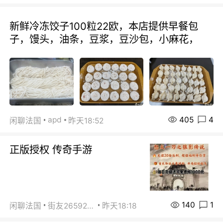
新鲜冷冻饺子100粒22欧，本店提供早餐包
子，馒头，油条，豆浆，豆沙包，小麻花，
405
4
apd
闲聊法国
昨天18:52
正版授权 传奇手游
140
1
闲聊法国
街友26592800
昨天18:18