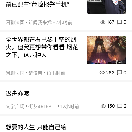
前已配有“危险报警手机”
187
0
闲聊法国
新闻我来找
7小时前
全世界都在看巴黎上空的烟
火。但我更想带你看看 烟花
之下，这六种人
283
0
闲聊法国
楚汉唐
10小时前
迟舟亦渡
150
2
文学广场
街友49168527
12小时前
想要的人生 只能自己给