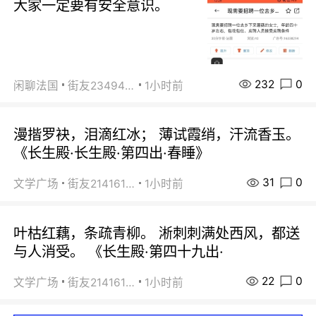
大家一定要有安全意识。
232
0
闲聊法国
街友23494008
1小时前
漫揩罗袂，泪滴红冰； 薄试霞绡，汗流香玉。
《长生殿·长生殿·第四出·春睡》
31
0
文学广场
街友21416156
1小时前
叶枯红藕，条疏青柳。 淅刺刺满处西风，都送
与人消受。 《长生殿·第四十九出·
22
0
文学广场
街友21416156
1小时前