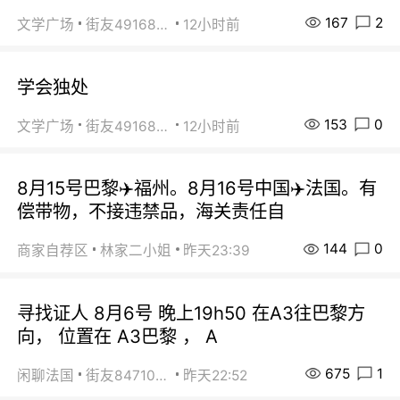
167
2
文学广场
街友49168527
12小时前
学会独处
153
0
文学广场
街友49168527
12小时前
8月15号巴黎✈️福州。8月16号中国✈️法国。有
偿带物，不接违禁品，海关责任自
144
0
商家自荐区
林家二小姐
昨天23:39
寻找证人 8月6号 晚上19h50 在A3往巴黎方
向， 位置在 A3巴黎 ， A
675
1
闲聊法国
街友84710671
昨天22:52