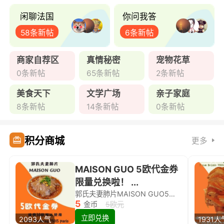
闲聊法国
你问我答
58条新帖
6条新帖
商家自荐区
真情秘密
宠物花草
0条新帖
65条新帖
2条新帖
美食天下
文学广场
亲子家庭
8条新帖
14条新帖
0条新帖
积分商城
更多
MAISON GUO 5欧代金券
限量兑换啦！ ...
郭氏夫妻肺片MAISON GUO5欧代金券限量兑换啦！
5
金币
5欧元
立即兑换
2093人气
1931人