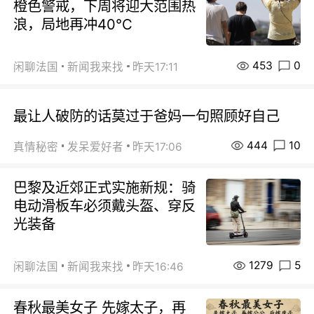
橙色警戒，下周将迎大范围热
浪，局地再冲40℃
453
0
闲聊法国
新闻我来找
昨天17:11
最让人破防的话莫过于爸妈一句照顾好自己
444
10
真情秘密
发呆爱好者
昨天17:06
巴黎及近郊正式实施新规：骑
电动滑板车必须戴头盔、穿反
光装备
1279
5
闲聊法国
新闻我来找
昨天16:46
春秋最美女子 先嫁太子，再