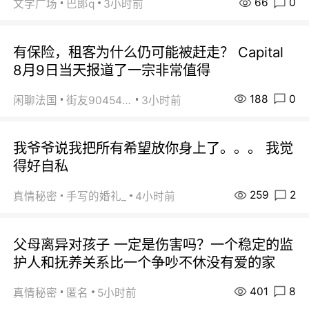
66
0
文学广场
巴郞q
3小时前
有保险，租客为什么仍可能被赶走？ Capital
8月9日当天报道了一宗非常值得
188
0
闲聊法国
街友90454511
3小时前
我爷爷说我把所有希望放你身上了。。。 我觉
得好自私
259
2
真情秘密
手写的婚礼_
4小时前
父母离异对孩子 一定是伤害吗？一个稳定的监
护人和抚养关系比一个争吵不休没有爱的家
401
8
真情秘密
匿名
5小时前