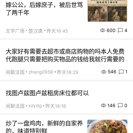
嫁公公，后嫁庶子，被后世骂
了两千年
600
4
文学广场
楚汉唐
昨天16:45
大家好有需要去超市或商店购物的吗本人免费
代跑腿只需要把购买物品的钱给我就行需要的
546
1
zhang0958
闲聊法国
昨天16:29
找图卢兹图卢兹租房床位都可以
146
0
szydg
闲聊法国
昨天16:16
炒了一盘鸡肉，新鲜的自家养
的，味道特别鲜