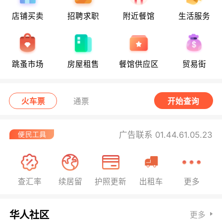
店铺买卖
招聘求职
附近餐馆
生活服务
跳蚤市场
房屋租售
餐馆供应区
贸易街
火车票
通票
开始查询
广告联系 01.44.61.05.23
查汇率
续居留
护照更新
出租车
更多
华人社区
更多