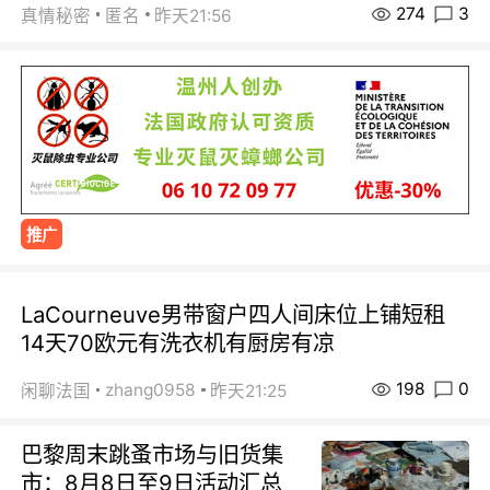
274
3
真情秘密
匿名
昨天21:56
推广
LaCourneuve男带窗户四人间床位上铺短租
14天70欧元有洗衣机有厨房有凉
198
0
zhang0958
闲聊法国
昨天21:25
巴黎周末跳蚤市场与旧货集
市：8月8日至9日活动汇总