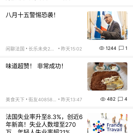
八月十五警惕恐袭！
1244
1
闲聊法国
长乐未央2015
昨天15:02
味道超赞！ 非常成功！
482
4
美食天下
街友40858442
昨天13:47
法国失业率升至8.3%，创近6
年新高！失业人数增至270
万，年轻人失业率超21%