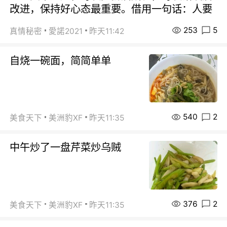
改进，保持好心态最重要。借用一句话：人要
253
5
真情秘密
愛諾2021
昨天11:42
自烧一碗面，简简单单
540
2
美食天下
美洲豹XF
昨天11:35
中午炒了一盘芹菜炒乌贼
376
2
美食天下
美洲豹XF
昨天11:35