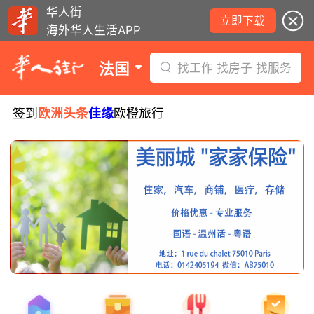
华人街
立即下载
海外华人生活APP
法国
找工作 找房子 找服务
签到
欧洲头条
佳缘
欧橙旅行