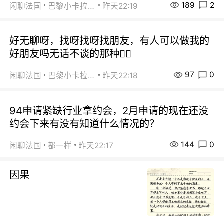
189
2
闲聊法国
巴黎小卡拉咪
昨天22:19
好无聊呀，找呀找呀找朋友，有人可以做我的
好朋友吗无话不谈的那种😮‍💨
97
0
闲聊法国
巴黎小卡拉咪
昨天22:18
94申请紧缺行业拿约会，2月申请的现在还没
约会下来有没有知道什么情况的？
144
0
闲聊法国
都一样
昨天22:17
因果