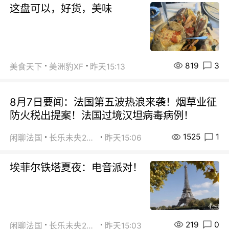
这盘可以，好货，美味
819
3
美食天下
美洲豹XF
昨天15:13
8月7日要闻：法国第五波热浪来袭！烟草业征
防火税出提案！法国过境汉坦病毒病例！
1525
1
闲聊法国
长乐未央2015
昨天15:06
埃菲尔铁塔夏夜：电音派对！
219
0
闲聊法国
长乐未央2015
昨天15:03