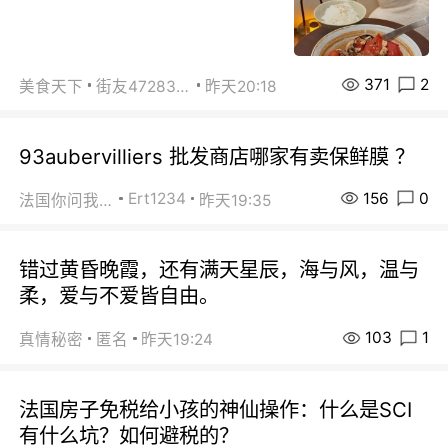
371
2
美食天下
街友472838572
昨天20:18
93aubervilliers 批发商店哪家有卖保鲜膜 ？
156
0
Ert1234
法国你问我答
昨天19:35
错过黄昏晚霞，还有满天星辰，海与风，温与
柔，爱与不爱皆自由。
103
1
真情秘密
匿名
昨天19:24
法国房子免税给小孩的神仙操作：什么是SCI
有什么坑？如何避税的？