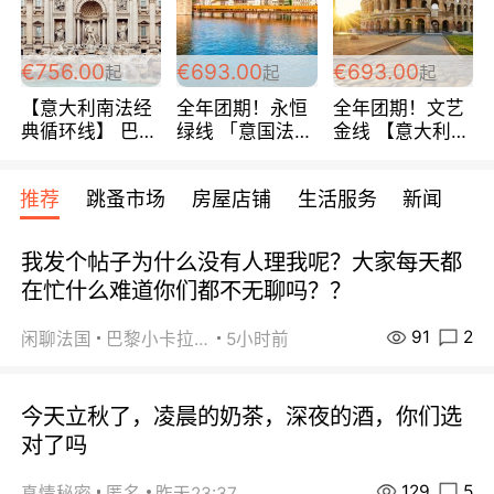
包拼房~
€756.00
€693.00
€693.00
起
起
起
【意大利南法经
全年团期！永恒
全年团期！文艺
典循环线】 巴黎
绿线 「意国法
金线 【意大利一
上下 所有日期铁
南」巴黎上下 去
地】 循环7日游
发！ 全程四星级
意大利 南法 99
全程693欧/人起
推荐
跳蚤市场
房屋店铺
生活服务
新闻
宾馆 108欧/天起
欧/天起 ~包拼房
每周铁发！
全程756欧/位
我发个帖子为什么没有人理我呢？大家每天都
在忙什么难道你们都不无聊吗？？
91
2
闲聊法国
巴黎小卡拉咪
5小时前
今天立秋了，凌晨的奶茶，深夜的酒，你们选
对了吗
129
5
真情秘密
匿名
昨天23:37