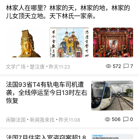
林家人在哪里？林家的天，林家的地，林家的
儿女顶天立地。天下林氏一家亲。
572
7
文学广场
楚汉唐
昨天11:23
法国93省T4有轨电车司机遭
袭，全线停运至今日13时左右
恢复
506
0
闲聊法国
新闻我来找
昨天11:08
法国7月住宅入室盗窃案超1.8