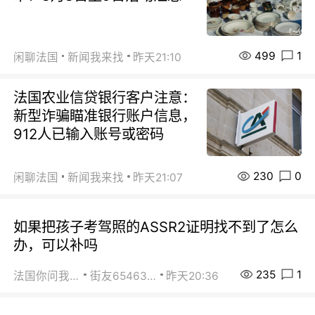
499
1
闲聊法国
新闻我来找
昨天21:10
法国农业信贷银行客户注意：
新型诈骗瞄准银行账户信息，
912人已输入账号或密码
230
0
闲聊法国
新闻我来找
昨天21:07
如果把孩子考驾照的ASSR2证明找不到了怎么
办，可以补吗
235
1
法国你问我答
街友65463281
昨天20:36