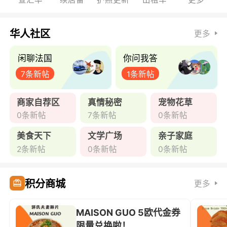
华人社区
更多
闲聊法国
你问我答
7条新帖
1条新帖
商家自荐区
真情秘密
宠物花草
0条新帖
7条新帖
0条新帖
美食天下
文学广场
亲子家庭
2条新帖
0条新帖
0条新帖
积分商城
更多
MAISON GUO 5欧代金券
限量兑换啦！ ...