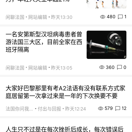
480
1
闲聊法国
网站编辑
昨天13:30
一名安第斯型汉坦病毒患者曾
游法国三大区，目前全家在西
班牙隔离
360
0
闲聊法国
网站编辑
昨天13:05
大家好巴黎那里有考A2法语有没有联系方式家
庭居留第一次拿过来是一年的下次换要不要
579
12
法国你问我答
付出与回报
昨天12:24
人生只不过是在每次挫折后成长，每次错误后