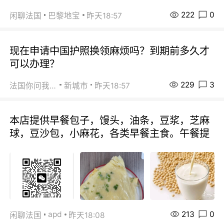
222
0
闲聊法国
巴黎地宝
昨天18:57
现在申请中国护照换领麻烦吗？到期前多久才
可以办理？
229
3
法国你问我答
新城市
昨天18:57
本店提供早餐包子，馒头，油条，豆浆，芝麻
球，豆沙包，小麻花，各类早餐主食。午餐提
213
0
apd
闲聊法国
昨天18:08