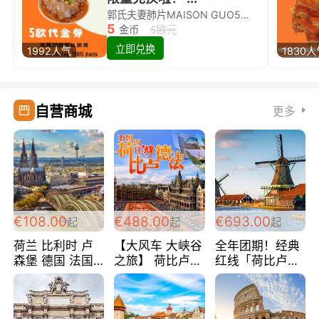
郭氏夫妻肺片MAISON GUO5欧代金券限量兑换啦！
5
金币
5欧元
立即兑换
1992人气
1830
自营商城
更多
€108.00
€488.00
€693.00
起
起
起
荷兰 比利时 卢
【大风车 大峡谷
全年团期！经典
森堡 德国 法国
之旅】 荷比卢德
红线「荷比卢德
超爽玩遍西欧 循
法 巴黎上下 经
法」七天循环 五
环线 全程四星宾
典五国四日游
国 仅售99欧/人/
馆 108欧/人/天
488欧/人
天！巴黎上下！