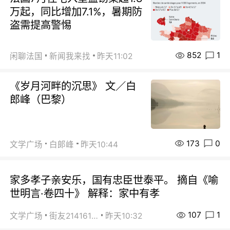
万起，同比增加7.1%，暑期防
盗需提高警惕
852
1
闲聊法国
新闻我来找
昨天11:02
《岁月河畔的沉思》 文／白
郎峰（巴黎）
173
0
文学广场
白郞峰
昨天10:44
家多孝子亲安乐，国有忠臣世泰平。 摘自《喻
世明言·卷四十》 解释：家中有孝
107
1
文学广场
街友21416156
昨天10:32