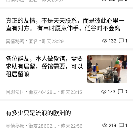
真正的友情，不是天天联系，而是彼此心里一
直有对方。 有事时愿意伸手，低谷时不会离
132
1
真情秘密
匿名
昨天23:29
各位群友，本人做餐馆，需要
求助有居留，餐馆需要，可以
租居留嘛
173
0
闲聊法国
街友46428878
昨天23:15
有多少只是流浪的欧洲的
219
1
真情秘密
街友28602925
昨天22:56