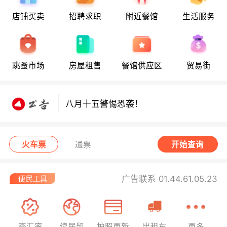
店铺买卖
招聘求职
附近餐馆
生活服务
八月十五警惕恐袭！
跳蚤市场
房屋租售
餐馆供应区
贸易街
八月十五警惕恐袭！
八月十五警惕恐袭！
火车票
通票
开始查询
广告联系 01.44.61.05.23
查汇率
续居留
护照更新
出租车
更多