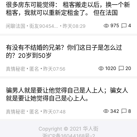
很多房东可能觉得： 租客搬走以后，换一个新
租客，我就可以重新定租金了。 但在法国
975
4
闲聊法国
街友90454511
昨天08:29
有没有不结婚的兄弟？你们这日子是怎么过
的？20岁到50岁
1020
20
真情秘密
匿名
昨天07:56
骗男人就是要让他觉得自己是人上人；骗女人
就是要让她觉得自己是心上人。
342
8
真情秘密
匿名
昨天07:48
Copyright © 2021 华人街
浙ICP备16044168号-2