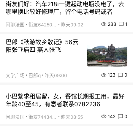
街友们好：汽车218i一键起动电瓶没电了，去
哪里换比较好修理厂，留个电话号码或者
288
1
闲聊法国
街友64250024
昨天09:02
巴郞《秋游故乡散记》56云
阳张飞庙四 燕人张飞
123
0
文学广场
巴郞q
昨天09:00
小巴黎求租居留，女，餐馆长期报工用，最好
年龄40至45。有意者联系0782236
142
0
闲聊法国
街友74434350
昨天08:55