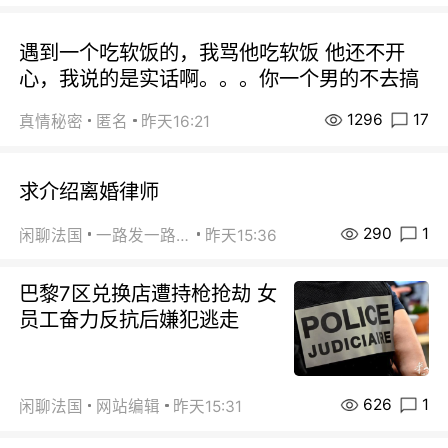
遇到一个吃软饭的，我骂他吃软饭 他还不开
心，我说的是实话啊。。。你一个男的不去搞
1296
17
真情秘密
匿名
昨天16:21
求介绍离婚律师
290
1
闲聊法国
一路发一路发
昨天15:36
巴黎7区兑换店遭持枪抢劫 女
员工奋力反抗后嫌犯逃走
626
1
闲聊法国
网站编辑
昨天15:31