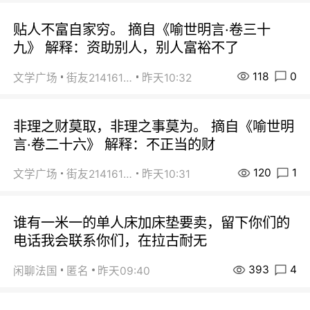
贴人不富自家穷。 摘自《喻世明言·卷三十
九》 解释：资助别人，别人富裕不了
118
0
文学广场
街友21416156
昨天10:32
非理之财莫取，非理之事莫为。 摘自《喻世明
言·卷二十六》 解释：不正当的财
120
1
文学广场
街友21416156
昨天10:31
谁有一米一的单人床加床垫要卖，留下你们的
电话我会联系你们，在拉古耐无
393
4
闲聊法国
匿名
昨天09:40