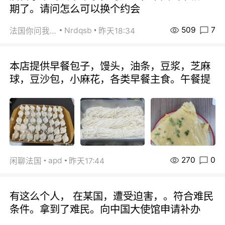
期了。请问怎么可以换个约会
509
7
Nrdqsb
法国你问我答
昨天18:34
本店提供早餐包子，馒头，油条，豆浆，芝麻
球，豆沙包，小麻花，各类早餐主食。午餐提
270
0
apd
闲聊法国
昨天17:44
有这么个人， 在某国，遭受迫害，。符合难民
条件。拿到了难民。向中国大使馆申请补办