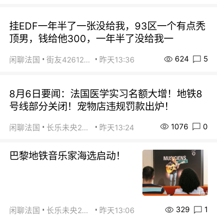
挂EDF一年半了一张没给我，93区一个有点秃
顶男，钱给他300，一年半了没给我一
624
5
闲聊法国
街友42612092
昨天13:36
8月6日要闻：法国医学实习名额大增！地铁8
号线部分关闭！宠物店违规罚款出炉！
1076
0
闲聊法国
长乐未央2015
昨天13:24
巴黎地铁音乐家海选启动！
329
1
闲聊法国
长乐未央2015
昨天13:06