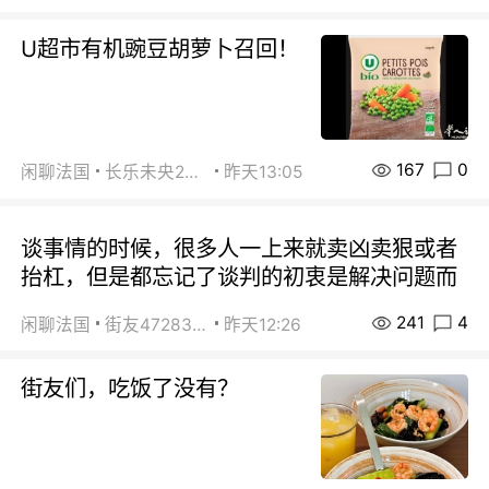
U超市有机豌豆胡萝卜召回！
167
0
闲聊法国
长乐未央2015
昨天13:05
谈事情的时候，很多人一上来就卖凶卖狠或者
抬杠，但是都忘记了谈判的初衷是解决问题而
241
4
闲聊法国
街友472838572
昨天12:26
街友们，吃饭了没有？