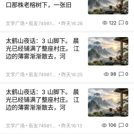
口那株老榕树下，一张旧
122
0
文学广场
街友74981146
昨天16:26
太鹤山夜话：3 山脚下。 晨
光已经铺满了整座村庄。 江
边的薄雾渐渐散去，河
98
0
文学广场
街友74981146
昨天16:25
太鹤山夜话：3 山脚下。 晨
光已经铺满了整座村庄。 江
边的薄雾渐渐散去，河
106
0
文学广场
街友74981146
昨天16:13