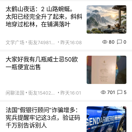
太鹤山夜话：2 山路蜿蜒。
太阳已经完全升了起来，斜斜
地穿过松林，在铺满落叶
80
0
文学广场
街友74981146
昨天16:08
大家好我有几瓶威士忌50欧
一瓶便宜出售
701
5
闲聊法国
街友15402223
昨天16:01
法国“假银行顾问”诈骗增多：
宪兵提醒牢记这3点，验证码
千万别告诉别人