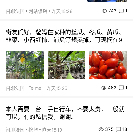
742
1
闲聊法国
网站编辑
昨天15:39
街友们好，爸妈在家种的丝瓜、冬瓜、黄瓜、
韭菜、小西红柿、浦瓜等想卖掉，可现摘在9
462
1
Feimei
闲聊法国
昨天15:25
本人需要一台二手自行车，不要太贵，一般就
可以，有的私信我，谢谢。
375
18
闲聊法国
槟屿
昨天15:19