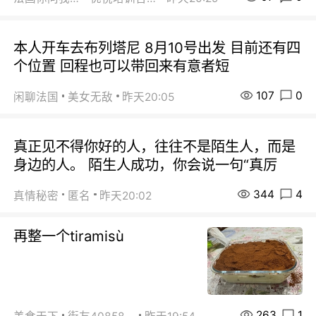
本人开车去布列塔尼 8月10号出发 目前还有四
个位置 回程也可以带回来有意者短
107
0
闲聊法国
美女无敌
昨天20:05
真正见不得你好的人，往往不是陌生人，而是
身边的人。 陌生人成功，你会说一句“真厉
344
4
真情秘密
匿名
昨天20:02
再整一个tiramisù
263
1