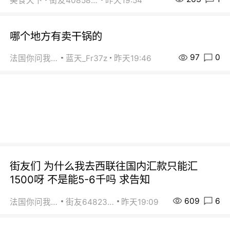
美食天下
街友40858442
昨天19:54
哪个地方有卖干锅的
97
0
法国你问我答
蓝天_Fr37z
昨天19:46
街友们 为什么我去西联往国内汇款只能汇
1500呀 不是能5-6千吗 求告知
609
6
法国你问我答
街友64823891
昨天19:09