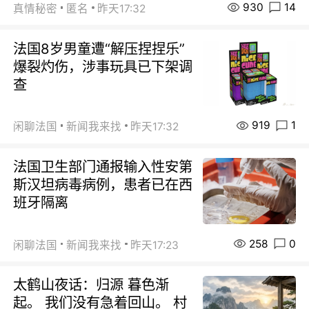
930
14
真情秘密
匿名
昨天17:32
法国8岁男童遭“解压捏捏乐”
爆裂灼伤，涉事玩具已下架调
查
919
1
闲聊法国
新闻我来找
昨天17:32
法国卫生部门通报输入性安第
斯汉坦病毒病例，患者已在西
班牙隔离
258
0
闲聊法国
新闻我来找
昨天17:23
太鹤山夜话：归源 暮色渐
起。 我们没有急着回山。 村