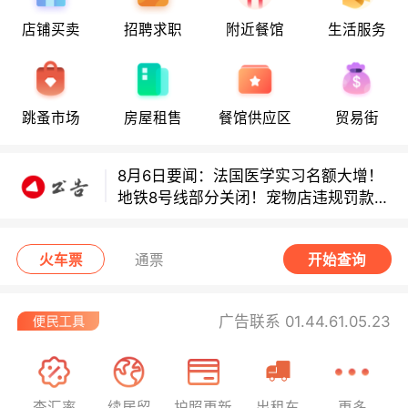
8月6日要闻：法国医学实习名额大增！
店铺买卖
招聘求职
附近餐馆
生活服务
地铁8号线部分关闭！宠物店违规罚款出
炉！
巴黎地铁音乐家海选启动！
跳蚤市场
房屋租售
餐馆供应区
贸易街
8月6日要闻：法国医学实习名额大增！
地铁8号线部分关闭！宠物店违规罚款出
炉！
巴黎地铁音乐家海选启动！
火车票
通票
开始查询
广告联系 01.44.61.05.23
查汇率
续居留
护照更新
出租车
更多