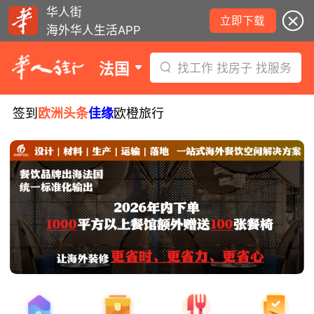
华人街
立即下载
海外华人生活APP
法国
找工作 找房子 找服务
签到
欧洲头条
佳缘
欧橙旅行