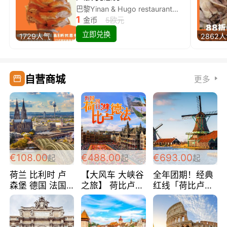
巴黎Yinan & Hugo restaurant除简餐类全场8折
1
金币
5欧元
立即兑换
1729人气
2862
自营商城
更多
€108.00
€488.00
€693.00
起
起
起
荷兰 比利时 卢
【大风车 大峡谷
全年团期！经典
森堡 德国 法国
之旅】 荷比卢德
红线「荷比卢德
超爽玩遍西欧 循
法 巴黎上下 经
法」七天循环 五
环线 全程四星宾
典五国四日游
国 仅售99欧/人/
馆 108欧/人/天
488欧/人
天！巴黎上下！