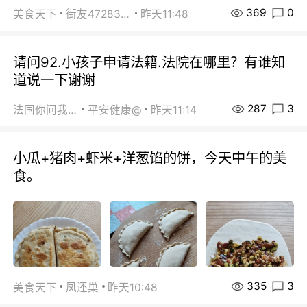
369
0
美食天下
街友472838572
昨天11:48
请问92.小孩子申请法籍.法院在哪里？有谁知
道说一下谢谢
287
3
法国你问我答
平安健康@
昨天11:14
小瓜+猪肉+虾米+洋葱馅的饼，今天中午的美
食。
335
3
美食天下
凤还巢
昨天10:48