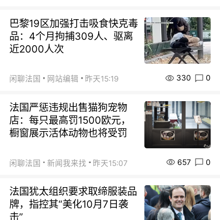
巴黎19区加强打击吸食快克毒
品：4个月拘捕309人、驱离
近2000人次
330
0
闲聊法国
网站编辑
昨天15:19
法国严惩违规出售猫狗宠物
店：每只最高罚1500欧元，
橱窗展示活体动物也将受罚
657
0
闲聊法国
新闻我来找
昨天15:07
法国犹太组织要求取缔服装品
牌，指控其“美化10月7日袭
击”