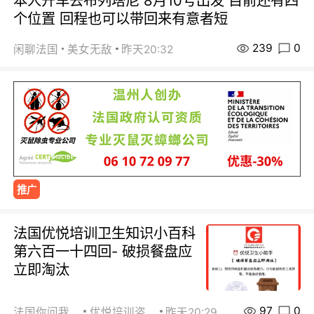
本人开车去布列塔尼 8月10号出发 目前还有四
个位置 回程也可以带回来有意者短
239
0
闲聊法国
美女无敌
昨天20:32
推广
法国优悦培训卫生知识小百科
第六百一十四回- 破损餐盘应
立即淘汰
97
0
法国你问我答
优悦培训咨询
昨天20:29