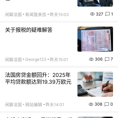
327
1
闲聊法国
新闻我来找
昨天15:03
关于报税的疑难解答
306
7
George123
闲聊法国
昨天15:01
法国房贷金额回升：2025年
平均贷款额达到19.39万欧元
308
0
闲聊法国
网站编辑
昨天14:01