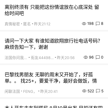
离别终须有 只能把这份情谊放在心底深处 留
给时间吧
198
8
真情秘密
匿名
昨天21:12
请问一下大家 有谁知道欧翔旅行社电话号码？
麻烦告知一下，谢谢
96
0
法国你问我答
街友44498484
昨天20:56
巴黎找男朋友 无聊的周末又开始了，好孤
单。。 找25+，要爱干净，最好会做饭，情
522
5
闲聊法国
FENG，
昨天20:41