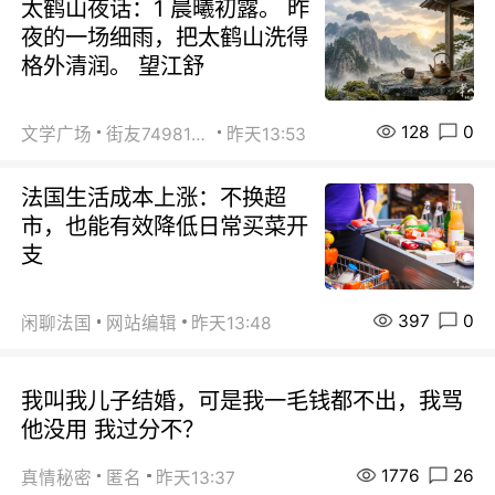
太鹤山夜话：1 晨曦初露。 昨
夜的一场细雨，把太鹤山洗得
格外清润。 望江舒
128
0
文学广场
街友74981146
昨天13:53
法国生活成本上涨：不换超
市，也能有效降低日常买菜开
支
397
0
闲聊法国
网站编辑
昨天13:48
我叫我儿子结婚，可是我一毛钱都不出，我骂
他没用 我过分不？
1776
26
真情秘密
匿名
昨天13:37