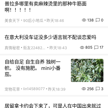
普拉多哪里有卖麻辣烫里的那种牛筋面
啊！！！！！
138
0
美食天下
90后小地瓜
昨天18:46
在意大利没车证没多少语言就不配谈恋爱吗
805
17
真情秘密
街友22482465
昨天18:43
自给自足 自生自养 独树一
帜。 没有施肥。 mini小番
茄。
256
3
lin14589077
宠物花草
昨天18:39
居留拿卡约会下来了，可是人在中国出来就过