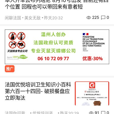
本人开车去布列塔尼 8月10号出发 目前还有四
个位置 回程也可以带回来有意者短
225
0
闲聊法国
美女无敌
昨天20:32
推广
法国优悦培训卫生知识小百科
第六百一十四回- 破损餐盘应
立即淘汰
91
0
法国你问我答
优悦培训咨询
昨天20:29