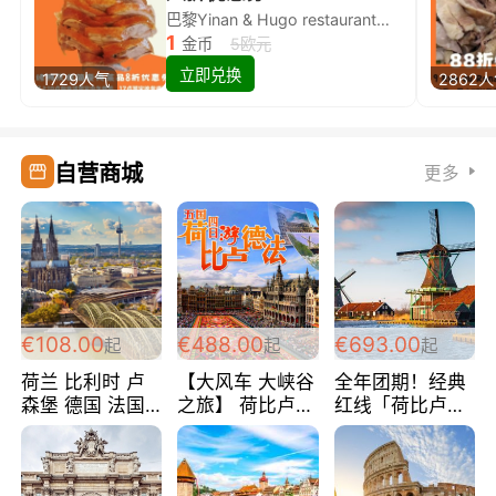
巴黎Yinan & Hugo restaurant除简餐类全场8折
1
金币
5欧元
立即兑换
1729人气
2862
自营商城
更多
€108.00
€488.00
€693.00
起
起
起
荷兰 比利时 卢
【大风车 大峡谷
全年团期！经典
森堡 德国 法国
之旅】 荷比卢德
红线「荷比卢德
超爽玩遍西欧 循
法 巴黎上下 经
法」七天循环 五
环线 全程四星宾
典五国四日游
国 仅售99欧/人/
馆 108欧/人/天
488欧/人
天！巴黎上下！