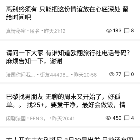
离别终须有 只能把这份情谊放在心底深处 留
给时间吧
183
8
真情秘密
匿名
昨天21:12
请问一下大家 有谁知道欧翔旅行社电话号码？
麻烦告知一下，谢谢
77
0
法国你问我答
街友44498484
昨天20:56
巴黎找男朋友 无聊的周末又开始了，好孤
单。。 找25+，要爱干净，最好会做饭，情
450
4
闲聊法国
FENG，
昨天20:41