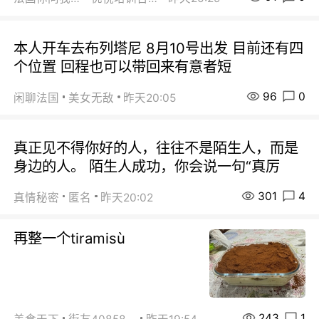
本人开车去布列塔尼 8月10号出发 目前还有四
个位置 回程也可以带回来有意者短
96
0
闲聊法国
美女无敌
昨天20:05
真正见不得你好的人，往往不是陌生人，而是
身边的人。 陌生人成功，你会说一句“真厉
301
4
真情秘密
匿名
昨天20:02
再整一个tiramisù
243
1