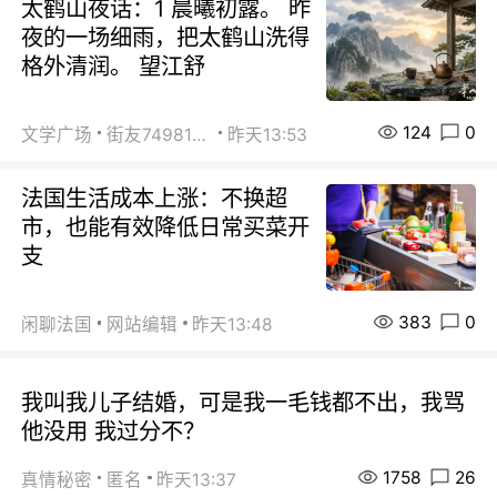
太鹤山夜话：1 晨曦初露。 昨
夜的一场细雨，把太鹤山洗得
格外清润。 望江舒
124
0
文学广场
街友74981146
昨天13:53
法国生活成本上涨：不换超
市，也能有效降低日常买菜开
支
383
0
闲聊法国
网站编辑
昨天13:48
我叫我儿子结婚，可是我一毛钱都不出，我骂
他没用 我过分不？
1758
26
真情秘密
匿名
昨天13:37