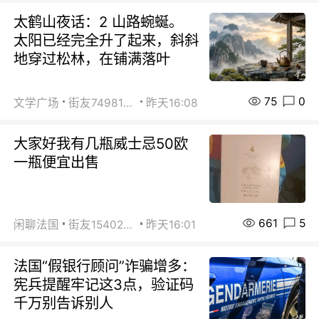
太鹤山夜话：2 山路蜿蜒。
太阳已经完全升了起来，斜斜
地穿过松林，在铺满落叶
75
0
文学广场
街友74981146
昨天16:08
大家好我有几瓶威士忌50欧
一瓶便宜出售
661
5
闲聊法国
街友15402223
昨天16:01
法国“假银行顾问”诈骗增多：
宪兵提醒牢记这3点，验证码
千万别告诉别人