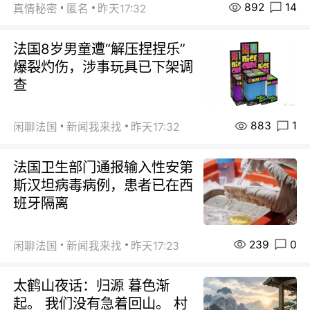
892
14
真情秘密
匿名
昨天17:32
法国8岁男童遭“解压捏捏乐”
爆裂灼伤，涉事玩具已下架调
查
883
1
闲聊法国
新闻我来找
昨天17:32
法国卫生部门通报输入性安第
斯汉坦病毒病例，患者已在西
班牙隔离
239
0
闲聊法国
新闻我来找
昨天17:23
太鹤山夜话：归源 暮色渐
起。 我们没有急着回山。 村