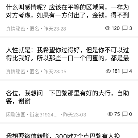
什么叫感情呢？应该在平等的区域间，一样为
对方考虑，如果有一方付出了，金钱，得不到
120
3
真情秘密
匿名
昨天23:28
人性就是：我希望你过得好，但是你不可以过
得比我好。所以那些一口一个闺蜜的，都是最
181
4
真情秘密
匿名
昨天23:05
各位，我想问一下巴黎那里有好的大行，自助
餐，谢谢
75
0
闲聊法国
街友31924072
昨天23:03
我想要微信转账，300欧7个点巴黎有人换