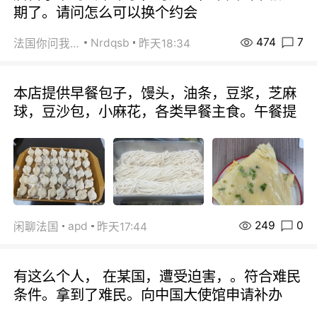
期了。请问怎么可以换个约会
474
7
Nrdqsb
法国你问我答
昨天18:34
本店提供早餐包子，馒头，油条，豆浆，芝麻
球，豆沙包，小麻花，各类早餐主食。午餐提
249
0
apd
闲聊法国
昨天17:44
有这么个人， 在某国，遭受迫害，。符合难民
条件。拿到了难民。向中国大使馆申请补办