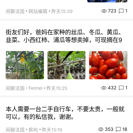
723
1
闲聊法国
网站编辑
昨天15:39
街友们好，爸妈在家种的丝瓜、冬瓜、黄瓜、
韭菜、小西红柿、浦瓜等想卖掉，可现摘在9
432
1
Feimei
闲聊法国
昨天15:25
本人需要一台二手自行车，不要太贵，一般就
可以，有的私信我，谢谢。
353
18
闲聊法国
槟屿
昨天15:19