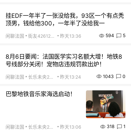
挂EDF一年半了一张没给我，93区一个有点秃
顶男，钱给他300，一年半了没给我一
594
5
闲聊法国
街友42612092
昨天13:36
8月6日要闻：法国医学实习名额大增！地铁8
号线部分关闭！宠物店违规罚款出炉！
1043
0
闲聊法国
长乐未央2015
昨天13:24
巴黎地铁音乐家海选启动！
318
1
闲聊法国
长乐未央2015
昨天13:06