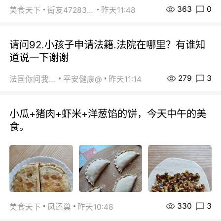
363
0
美食天下
街友472838572
昨天11:48
请问92.小孩子申请法籍.法院在哪里？有谁知
道说一下谢谢
279
3
法国你问我答
平安健康@
昨天11:14
小瓜+猪肉+虾米+洋葱馅的饼，今天中午的美
食。
330
3
美食天下
凤还巢
昨天10:48