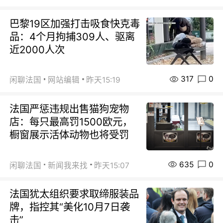
巴黎19区加强打击吸食快克毒
品：4个月拘捕309人、驱离
近2000人次
317
0
闲聊法国
网站编辑
昨天15:19
法国严惩违规出售猫狗宠物
店：每只最高罚1500欧元，
橱窗展示活体动物也将受罚
635
0
闲聊法国
新闻我来找
昨天15:07
法国犹太组织要求取缔服装品
牌，指控其“美化10月7日袭
击”