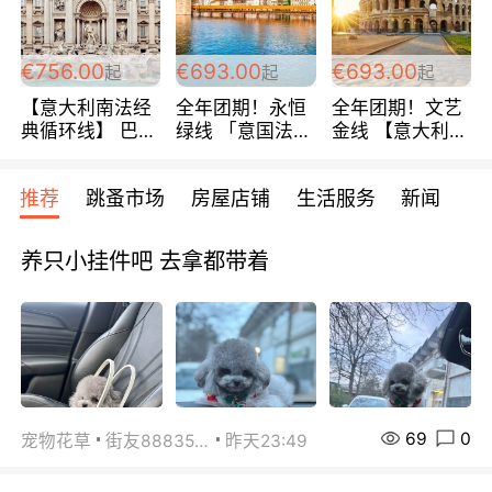
包拼房~
€756.00
€693.00
€693.00
起
起
起
【意大利南法经
全年团期！永恒
全年团期！文艺
典循环线】 巴黎
绿线 「意国法
金线 【意大利一
上下 所有日期铁
南」巴黎上下 去
地】 循环7日游
发！ 全程四星级
意大利 南法 99
全程693欧/人起
推荐
跳蚤市场
房屋店铺
生活服务
新闻
宾馆 108欧/天起
欧/天起 ~包拼房
每周铁发！
全程756欧/位
养只小挂件吧 去拿都带着
69
0
宠物花草
街友88835518
昨天23:49