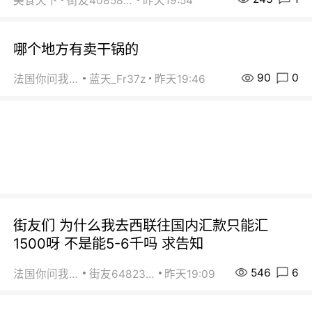
美食天下
街友40858442
昨天19:54
哪个地方有卖干锅的
90
0
法国你问我答
蓝天_Fr37z
昨天19:46
街友们 为什么我去西联往国内汇款只能汇
1500呀 不是能5-6千吗 求告知
546
6
法国你问我答
街友64823891
昨天19:09