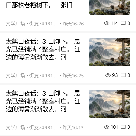
口那株老榕树下，一张旧
114
0
文学广场
街友74981146
昨天16:26
太鹤山夜话：3 山脚下。 晨
光已经铺满了整座村庄。 江
边的薄雾渐渐散去，河
93
0
文学广场
街友74981146
昨天16:25
太鹤山夜话：3 山脚下。 晨
光已经铺满了整座村庄。 江
边的薄雾渐渐散去，河
101
0
文学广场
街友74981146
昨天16:13