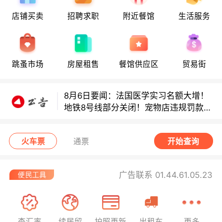
店铺买卖
招聘求职
附近餐馆
生活服务
8月6日要闻：法国医学实习名额大增！
地铁8号线部分关闭！宠物店违规罚款出
炉！
跳蚤市场
房屋租售
餐馆供应区
贸易街
巴黎地铁音乐家海选启动！
8月6日要闻：法国医学实习名额大增！
地铁8号线部分关闭！宠物店违规罚款出
炉！
巴黎地铁音乐家海选启动！
火车票
通票
开始查询
广告联系 01.44.61.05.23
查汇率
续居留
护照更新
出租车
更多