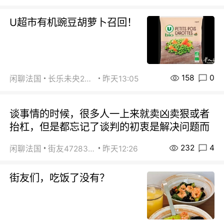
U超市有机豌豆胡萝卜召回！
158
0
闲聊法国
长乐未央2015
昨天13:05
谈事情的时候，很多人一上来就卖凶卖狠或者
抬杠，但是都忘记了谈判的初衷是解决问题而
232
4
闲聊法国
街友472838572
昨天12:26
街友们，吃饭了没有？