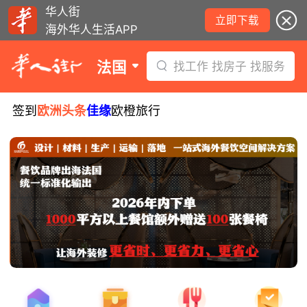
华人街
立即下载
海外华人生活APP
法国
找工作 找房子 找服务
签到
欧洲头条
佳缘
欧橙旅行