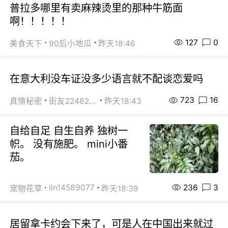
普拉多哪里有卖麻辣烫里的那种牛筋面
啊！！！！！
127
0
美食天下
90后小地瓜
昨天18:46
在意大利没车证没多少语言就不配谈恋爱吗
723
16
真情秘密
街友22482465
昨天18:43
自给自足 自生自养 独树一
帜。 没有施肥。 mini小番
茄。
236
3
lin14589077
宠物花草
昨天18:39
居留拿卡约会下来了，可是人在中国出来就过