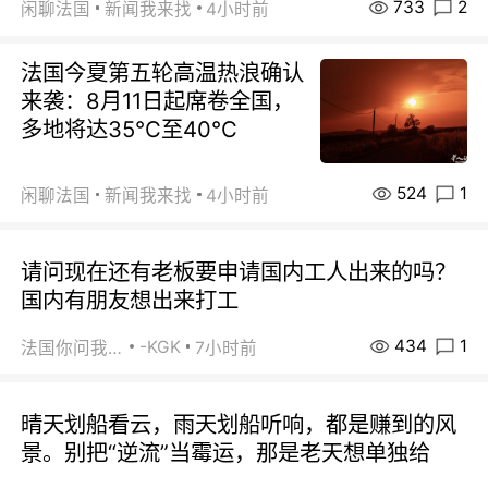
733
2
闲聊法国
新闻我来找
4小时前
法国今夏第五轮高温热浪确认
来袭：8月11日起席卷全国，
多地将达35℃至40℃
524
1
闲聊法国
新闻我来找
4小时前
请问现在还有老板要申请国内工人出来的吗？
国内有朋友想出来打工
434
1
-KGK
法国你问我答
7小时前
晴天划船看云，雨天划船听响，都是赚到的风
景。别把“逆流”当霉运，那是老天想单独给