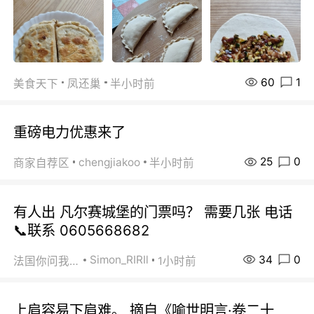
60
1
美食天下
凤还巢
半小时前
重磅电力优惠来了
25
0
chengjiakoo
商家自荐区
半小时前
有人出 凡尔赛城堡的门票吗？ 需要几张 电话
📞联系 0605668682
34
0
Simon_RIRIl
法国你问我答
1小时前
上肩容易下肩难。 摘自《喻世明言·卷二十