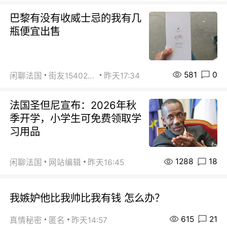
巴黎有没有收威士忌的我有几
瓶便宜出售
581
0
闲聊法国
街友15402223
昨天17:34
法国圣但尼宣布：2026年秋
季开学，小学生可免费领取学
习用品
1288
18
闲聊法国
网站编辑
昨天16:45
我嫉妒他比我帅比我有钱 怎么办？
615
21
真情秘密
匿名
昨天14:57