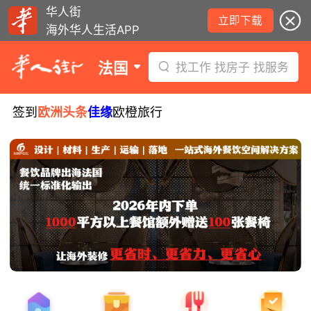
华人街
立即下载
海外华人生活APP
法国
找工作 找房子 找服务
签到
欧洲头条
佳缘
欧橙旅行