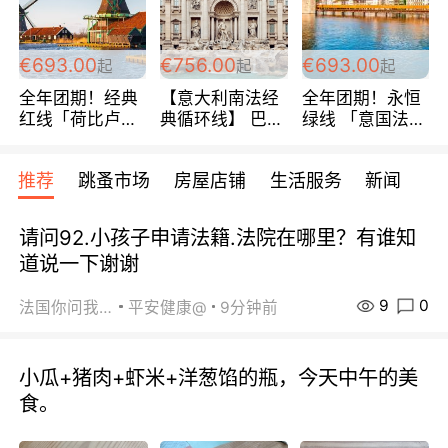
€693.00
€756.00
€693.00
起
起
起
全年团期！经典
【意大利南法经
全年团期！永恒
红线「荷比卢德
典循环线】 巴黎
绿线 「意国法
法」七天循环 五
上下 所有日期铁
南」巴黎上下 去
国 仅售99欧/人/
发！ 全程四星级
意大利 南法 99
推荐
跳蚤市场
房屋店铺
生活服务
新闻
天！巴黎上下！
宾馆 108欧/天起
欧/天起 ~包拼房
包拼房~
全程756欧/位
请问92.小孩子申请法籍.法院在哪里？有谁知
道说一下谢谢
9
0
法国你问我答
平安健康@
9分钟前
小瓜+猪肉+虾米+洋葱馅的瓶，今天中午的美
食。