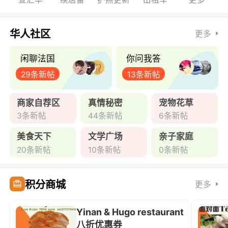
华人社区
更多
闲聊法国
你问我答
29条新帖
13条新帖
商家自荐区
真情秘密
宠物花草
3条新帖
44条新帖
6条新帖
美食天下
文学广场
亲子家庭
20条新帖
10条新帖
0条新帖
积分商城
更多
Yinan & Hugo restaurant
八折优惠券