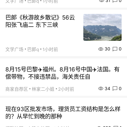
31
0
文学广场
巴郞q
1小时前
巴郞《秋游故乡散记》56云
阳张飞庙二 东下三峡
30
0
文学广场
巴郞q
1小时前
8月15号巴黎✈️福州。8月16号中国✈️法国。有
偿带物，不接违禁品，海关责任自
34
0
商家自荐区
林家二小姐
2小时前
现在93区批发市场，理货员工资结构是怎么样
的？从早忙到晚的那种