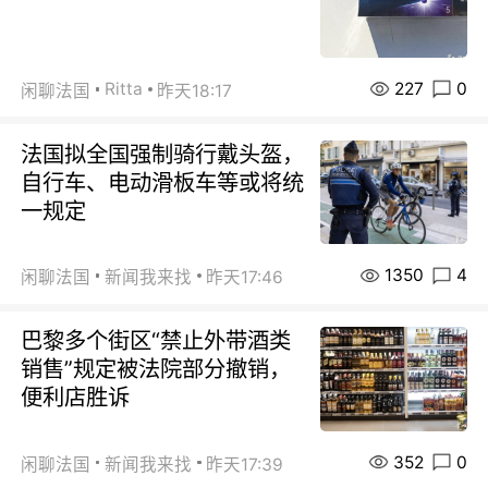
227
0
Ritta
闲聊法国
昨天18:17
法国拟全国强制骑行戴头盔，
自行车、电动滑板车等或将统
一规定
1350
4
闲聊法国
新闻我来找
昨天17:46
巴黎多个街区“禁止外带酒类
销售”规定被法院部分撤销，
便利店胜诉
352
0
闲聊法国
新闻我来找
昨天17:39