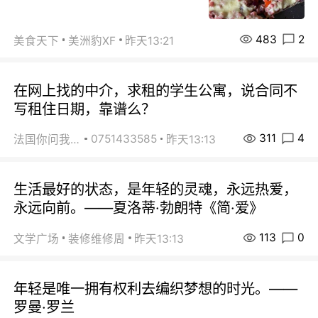
483
2
美食天下
美洲豹XF
昨天13:21
在网上找的中介，求租的学生公寓，说合同不
写租住日期，靠谱么？
311
4
0751433585
法国你问我答
昨天13:13
生活最好的状态，是年轻的灵魂，永远热爱，
永远向前。——夏洛蒂·勃朗特《简·爱》
113
0
文学广场
装修维修周
昨天13:13
年轻是唯一拥有权利去编织梦想的时光。——
罗曼·罗兰