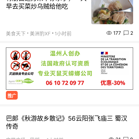
早去买菜炒乌贼给他吃
177
2
美食天下
美洲豹XF
1小时前
推广
巴郞《秋游故乡散记》56云阳张飞庙三 蜀汉
传奇