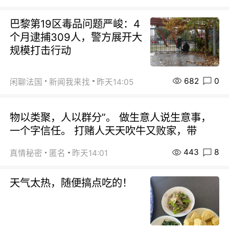
巴黎第19区毒品问题严峻：4
个月逮捕309人，警方展开大
规模打击行动
682
0
闲聊法国
新闻我来找
昨天14:05
物以类聚，人以群分”。 做生意人说生意事，
一个字信任。 打赌人天天吹牛又败家，带
443
8
真情秘密
匿名
昨天14:01
天气太热，随便搞点吃的！