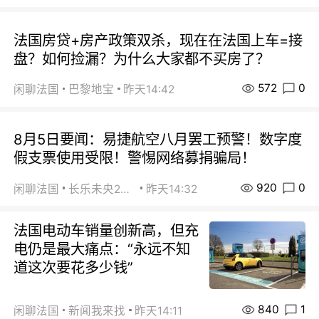
法国房贷+房产政策双杀，现在在法国上车=接
盘？如何捡漏？为什么大家都不买房了？
572
0
闲聊法国
巴黎地宝
昨天14:42
8月5日要闻：易捷航空八月罢工预警！数字度
假支票使用受限！警惕网络募捐骗局！
920
0
闲聊法国
长乐未央2015
昨天14:32
法国电动车销量创新高，但充
电仍是最大痛点：“永远不知
道这次要花多少钱”
840
1
闲聊法国
新闻我来找
昨天14:11