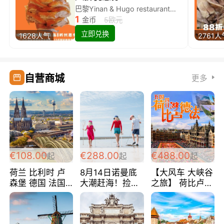
巴黎Yinan & Hugo restaurant除简餐类全场8折
1
金币
5欧元
立即兑换
1628人气
2761人
自营商城
更多
€108.00
€288.00
€488.00
起
起
起
荷兰 比利时 卢
8月14日诺曼底
【大风车 大峡谷
森堡 德国 法国
大潮赶海！捡海
之旅】 荷比卢德
超爽玩遍西欧 循
鲜！轻轻松松海
法 巴黎上下 经
环线 全程四星宾
边爽玩三日游
典五国四日游
馆 108欧/人/天
288欧/人
488欧/人