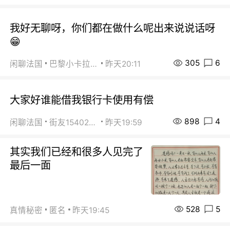
我好无聊呀，你们都在做什么呢出来说说话呀
😁
305
6
闲聊法国
巴黎小卡拉咪
昨天20:11
大家好谁能借我银行卡使用有偿
898
4
闲聊法国
街友15402223
昨天19:59
其实我们已经和很多人见完了
最后一面
528
5
真情秘密
匿名
昨天19:45