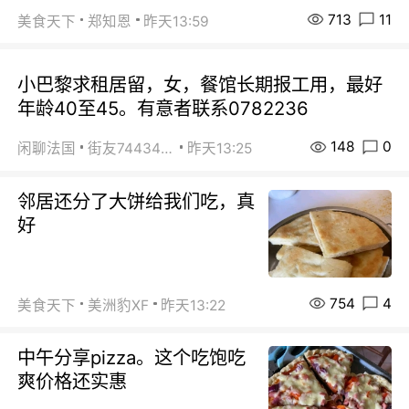
713
11
美食天下
郑知恩
昨天13:59
小巴黎求租居留，女，餐馆长期报工用，最好
年龄40至45。有意者联系0782236
148
0
闲聊法国
街友74434350
昨天13:25
邻居还分了大饼给我们吃，真
好
754
4
美食天下
美洲豹XF
昨天13:22
中午分享pizza。这个吃饱吃
爽价格还实惠