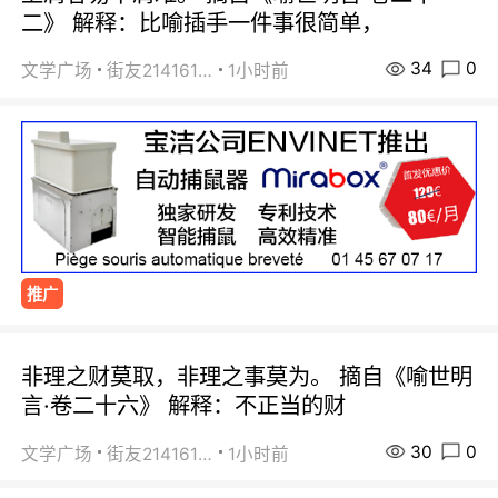
二》 解释：比喻插手一件事很简单，
34
0
文学广场
街友21416156
1小时前
推广
非理之财莫取，非理之事莫为。 摘自《喻世明
言·卷二十六》 解释：不正当的财
30
0
文学广场
街友21416156
1小时前