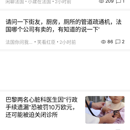
209
1
闲聊法国
小建在法国
2小时前
请问一下街友，厨房，厕所的管道疏通机，法
国哪个公司有卖的，有知道的说一下′
86
2
法国你问我答
笑看红臣
2小时前
巴黎两名心脏科医生因“行政
手续遗漏”恐被罚10万欧元，
还可能被迫关闭诊所