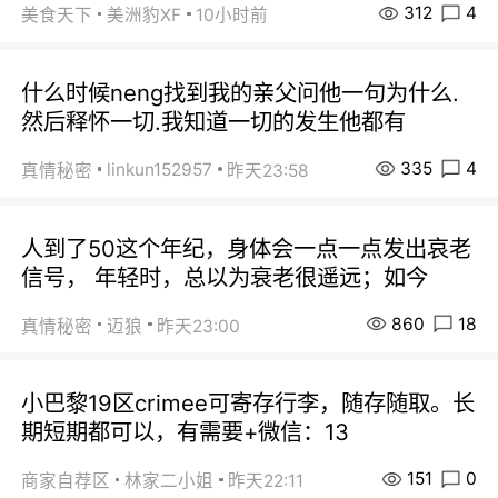
312
4
美食天下
美洲豹XF
10小时前
什么时候neng找到我的亲父问他一句为什么.
然后释怀一切.我知道一切的发生他都有
335
4
linkun152957
真情秘密
昨天23:58
人到了50这个年纪，身体会一点一点发出哀老
信号， 年轻时，总以为衰老很遥远；如今
860
18
真情秘密
迈狼
昨天23:00
小巴黎19区crimee可寄存行李，随存随取。长
期短期都可以，有需要+微信：13
151
0
商家自荐区
林家二小姐
昨天22:11