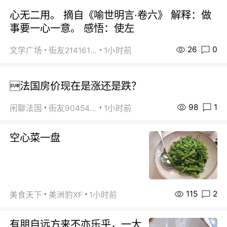
心无二用。 摘自《喻世明言·卷六》 解释：做
事要一心一意。 感悟：使左
26
0
文学广场
街友21416156
1小时前
法国房价现在是涨还是跌？
98
1
闲聊法国
街友90454511
1小时前
空心菜一盘
115
2
美食天下
美洲豹XF
1小时前
有朋自远方来不亦乐乎，一大