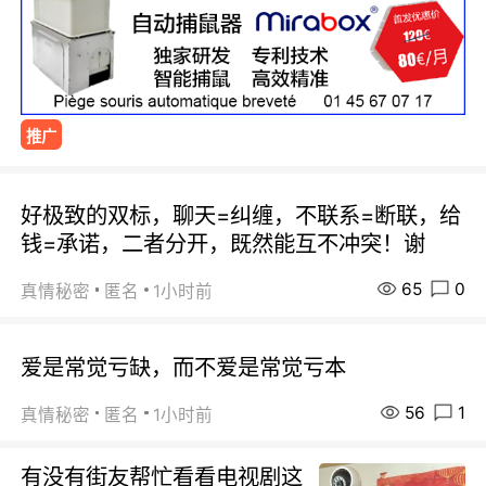
推广
好极致的双标，聊天=纠缠，不联系=断联，给
钱=承诺，二者分开，既然能互不冲突！谢
65
0
真情秘密
匿名
1小时前
爱是常觉亏缺，而不爱是常觉亏本
56
1
真情秘密
匿名
1小时前
有没有街友帮忙看看电视剧这