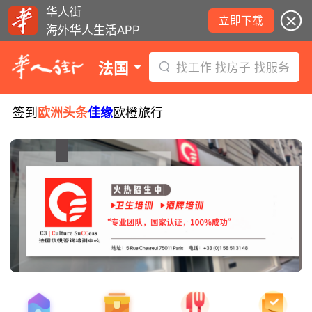
华人街
立即下载
海外华人生活APP
法国
找工作 找房子 找服务
签到
欧洲头条
佳缘
欧橙旅行