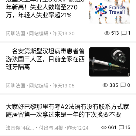
年新高！失业人数增至270
万，年轻人失业率超21%
513
1
闲聊法国
网站编辑
昨天13:30
一名安第斯型汉坦病毒患者曾
游法国三大区，目前全家在西
班牙隔离
385
0
闲聊法国
网站编辑
昨天13:05
大家好巴黎那里有考A2法语有没有联系方式家
庭居留第一次拿过来是一年的下次换要不要
661
15
法国你问我答
付出与回报
昨天12:24