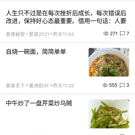
人生只不过是在每次挫折后成长，每次错误后
改进，保持好心态最重要。借用一句话：人要
271
7
真情秘密
愛諾2021
昨天11:42
自烧一碗面，简简单单
555
3
美食天下
美洲豹XF
昨天11:35
中午炒了一盘芹菜炒乌贼