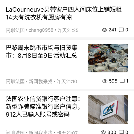
LaCourneuve男带窗户四人间床位上铺短租
14天有洗衣机有厨房有凉
241
0
zhang0958
闲聊法国
昨天21:25
巴黎周末跳蚤市场与旧货集
市：8月8日至9日活动汇总
595
1
闲聊法国
新闻我来找
昨天21:10
法国农业信贷银行客户注意：
新型诈骗瞄准银行账户信息，
912人已输入账号或密码
300
0
闲聊法国
新闻我来找
昨天21:07