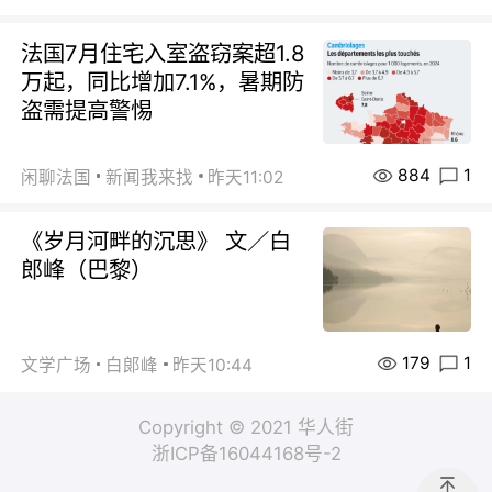
法国7月住宅入室盗窃案超1.8
万起，同比增加7.1%，暑期防
盗需提高警惕
884
1
闲聊法国
新闻我来找
昨天11:02
《岁月河畔的沉思》 文／白
郎峰（巴黎）
179
1
文学广场
白郞峰
昨天10:44
Copyright © 2021 华人街
浙ICP备16044168号-2