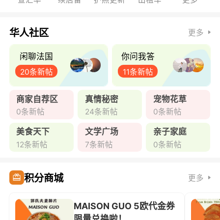
华人社区
更多
闲聊法国
你问我答
20条新帖
11条新帖
商家自荐区
真情秘密
宠物花草
0条新帖
24条新帖
0条新帖
美食天下
文学广场
亲子家庭
12条新帖
7条新帖
0条新帖
积分商城
更多
MAISON GUO 5欧代金券
限量兑换啦！ ...