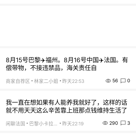
8月15号巴黎✈️福州。8月16号中国✈️法国。有
偿带物，不接违禁品，海关责任自
56
0
商家自荐区
林家二小姐
昨天22:53
我一直在想如果有人能养我就好了，这样的话
就不用天天这么辛苦靠上班那点钱维持生活了
290
3
闲聊法国
巴黎小卡拉咪
昨天22:19