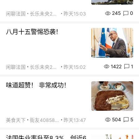
245
0
闲聊法国
长乐未央2015
昨天15:03
八月十五警惕恐袭！
1422
1
闲聊法国
长乐未央2015
昨天15:02
味道超赞！ 非常成功！
504
5
美食天下
街友40858442
昨天13:47
法国失业率升至8.3%，创近6