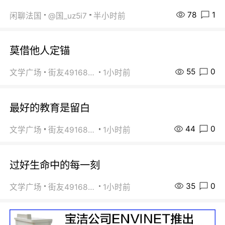
78
1
闲聊法国
@国_uz5i7
半小时前
莫借他人定锚
55
0
文学广场
街友49168527
1小时前
最好的教育是留白
44
0
文学广场
街友49168527
1小时前
过好生命中的每一刻
35
0
文学广场
街友49168527
1小时前