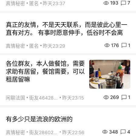
193
7
真情秘密
匿名
昨天23:37
真正的友情，不是天天联系，而是彼此心里一
直有对方。 有事时愿意伸手，低谷时不会离
176
1
真情秘密
匿名
昨天23:29
各位群友，本人做餐馆，需要
求助有居留，餐馆需要，可以
租居留嘛
269
1
闲聊法国
街友46428878
昨天23:15
有多少只是流浪的欧洲的
348
4
真情秘密
街友28602925
昨天22:56