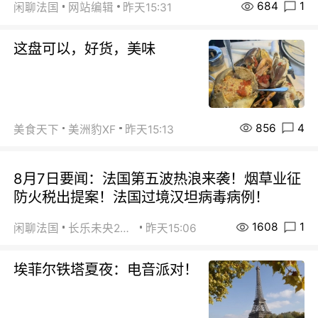
684
1
闲聊法国
网站编辑
昨天15:31
这盘可以，好货，美味
856
4
美食天下
美洲豹XF
昨天15:13
8月7日要闻：法国第五波热浪来袭！烟草业征
防火税出提案！法国过境汉坦病毒病例！
1608
1
闲聊法国
长乐未央2015
昨天15:06
埃菲尔铁塔夏夜：电音派对！