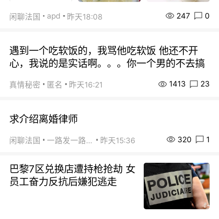
247
0
apd
闲聊法国
昨天18:08
遇到一个吃软饭的，我骂他吃软饭 他还不开
心，我说的是实话啊。。。你一个男的不去搞
1413
23
真情秘密
匿名
昨天16:21
求介绍离婚律师
320
1
闲聊法国
一路发一路发
昨天15:36
巴黎7区兑换店遭持枪抢劫 女
员工奋力反抗后嫌犯逃走