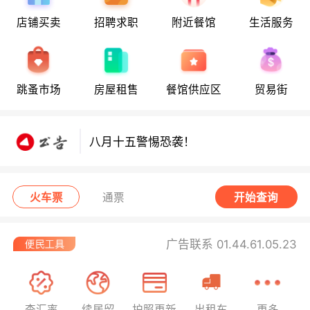
店铺买卖
招聘求职
附近餐馆
生活服务
八月十五警惕恐袭！
跳蚤市场
房屋租售
餐馆供应区
贸易街
八月十五警惕恐袭！
八月十五警惕恐袭！
火车票
通票
开始查询
广告联系 01.44.61.05.23
查汇率
续居留
护照更新
出租车
更多