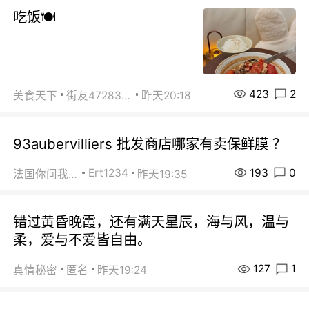
吃饭🍽️
423
2
美食天下
街友472838572
昨天20:18
93aubervilliers 批发商店哪家有卖保鲜膜 ？
193
0
Ert1234
法国你问我答
昨天19:35
错过黄昏晚霞，还有满天星辰，海与风，温与
柔，爱与不爱皆自由。
127
1
真情秘密
匿名
昨天19:24