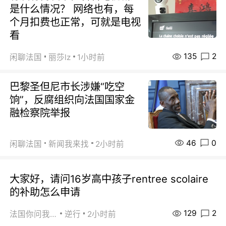
是什么情况？ 网络也有，每
个月扣费也正常，可就是电视
看
135
2
闲聊法国
丽莎lz
1小时前
巴黎圣但尼市长涉嫌“吃空
饷”，反腐组织向法国国家金
融检察院举报
46
0
闲聊法国
新闻我来找
2小时前
大家好，请问16岁高中孩子rentree scolaire
的补助怎么申请
129
2
法国你问我答
逆行
2小时前