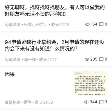
好无聊呀，找呀找呀找朋友，有人可以做我的
好朋友吗无话不谈的那种😮‍💨
154
0
闲聊法国
巴黎小卡拉咪
昨天22:18
94申请紧缺行业拿约会，2月申请的现在还没
约会下来有没有知道什么情况的？
205
0
闲聊法国
都一样
昨天22:17
因果
344
3
真情秘密
匿名
昨天21:56