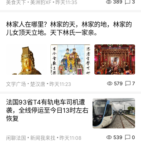
389
3
美食天下
美洲豹XF
昨天11:35
林家人在哪里？林家的天，林家的地，林家的
儿女顶天立地。天下林氏一家亲。
579
7
文学广场
楚汉唐
昨天11:23
法国93省T4有轨电车司机遭
袭，全线停运至今日13时左右
恢复
539
0
闲聊法国
新闻我来找
昨天11:08