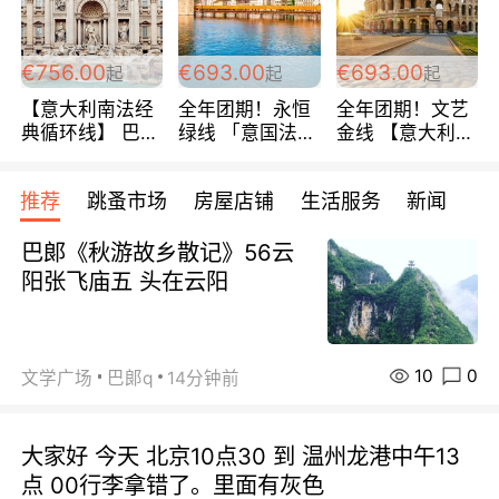
包拼房~
€756.00
€693.00
€693.00
起
起
起
【意大利南法经
全年团期！永恒
全年团期！文艺
典循环线】 巴黎
绿线 「意国法
金线 【意大利一
上下 所有日期铁
南」巴黎上下 去
地】 循环7日游
发！ 全程四星级
意大利 南法 99
全程693欧/人起
推荐
跳蚤市场
房屋店铺
生活服务
新闻
宾馆 108欧/天起
欧/天起 ~包拼房
每周铁发！
全程756欧/位
巴郞《秋游故乡散记》56云
阳张飞庙五 头在云阳
10
0
文学广场
巴郞q
14分钟前
大家好 今天 北京10点30 到 温州龙港中午13
点 00行李拿错了。里面有灰色