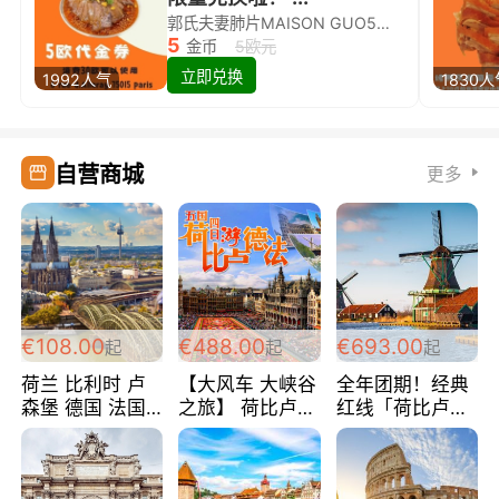
郭氏夫妻肺片MAISON GUO5欧代金券限量兑换啦！
5
金币
5欧元
立即兑换
1992人气
1830
自营商城
更多
€108.00
€488.00
€693.00
起
起
起
荷兰 比利时 卢
【大风车 大峡谷
全年团期！经典
森堡 德国 法国
之旅】 荷比卢德
红线「荷比卢德
超爽玩遍西欧 循
法 巴黎上下 经
法」七天循环 五
环线 全程四星宾
典五国四日游
国 仅售99欧/人/
馆 108欧/人/天
488欧/人
天！巴黎上下！