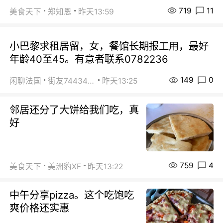
719
11
美食天下
郑知恩
昨天13:59
小巴黎求租居留，女，餐馆长期报工用，最好
年龄40至45。有意者联系0782236
149
0
闲聊法国
街友74434350
昨天13:25
邻居还分了大饼给我们吃，真
好
759
4
美食天下
美洲豹XF
昨天13:22
中午分享pizza。这个吃饱吃
爽价格还实惠