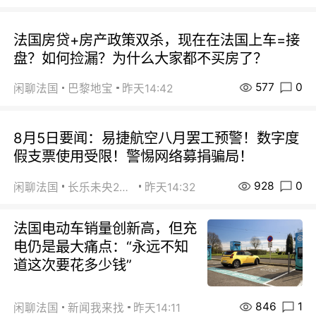
法国房贷+房产政策双杀，现在在法国上车=接
盘？如何捡漏？为什么大家都不买房了？
577
0
闲聊法国
巴黎地宝
昨天14:42
8月5日要闻：易捷航空八月罢工预警！数字度
假支票使用受限！警惕网络募捐骗局！
928
0
闲聊法国
长乐未央2015
昨天14:32
法国电动车销量创新高，但充
电仍是最大痛点：“永远不知
道这次要花多少钱”
846
1
闲聊法国
新闻我来找
昨天14:11