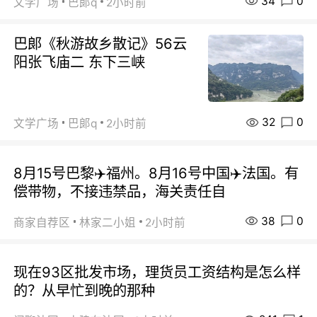
34
0
文学广场
巴郞q
2小时前
巴郞《秋游故乡散记》56云
阳张飞庙二 东下三峡
32
0
文学广场
巴郞q
2小时前
8月15号巴黎✈️福州。8月16号中国✈️法国。有
偿带物，不接违禁品，海关责任自
38
0
商家自荐区
林家二小姐
2小时前
现在93区批发市场，理货员工资结构是怎么样
的？从早忙到晚的那种