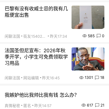
巴黎有没有收威士忌的我有几
瓶便宜出售
585
0
闲聊法国
街友15402223
昨天17:34
法国圣但尼宣布：2026年秋
季开学，小学生可免费领取学
习用品
1301
18
闲聊法国
网站编辑
昨天16:45
我嫉妒他比我帅比我有钱 怎么办？
617
21
真情秘密
匿名
昨天14:57