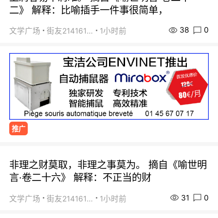
二》 解释：比喻插手一件事很简单，
38
0
文学广场
街友21416156
1小时前
推广
非理之财莫取，非理之事莫为。 摘自《喻世明
言·卷二十六》 解释：不正当的财
31
0
文学广场
街友21416156
1小时前