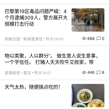
巴黎第19区毒品问题严峻：4
个月逮捕309人，警方展开大
规模打击行动
688
0
闲聊法国
新闻我来找
昨天14:05
物以类聚，人以群分”。 做生意人说生意事，
一个字信任。 打赌人天天吹牛又败家，带
446
8
真情秘密
匿名
昨天14:01
天气太热，随便搞点吃的！