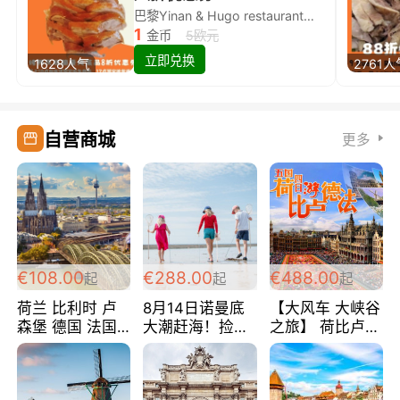
巴黎Yinan & Hugo restaurant除简餐类全场8折
1
金币
5欧元
立即兑换
1628人气
2761人
自营商城
更多
€108.00
€288.00
€488.00
起
起
起
荷兰 比利时 卢
8月14日诺曼底
【大风车 大峡谷
森堡 德国 法国
大潮赶海！捡海
之旅】 荷比卢德
超爽玩遍西欧 循
鲜！轻轻松松海
法 巴黎上下 经
环线 全程四星宾
边爽玩三日游
典五国四日游
馆 108欧/人/天
288欧/人
488欧/人