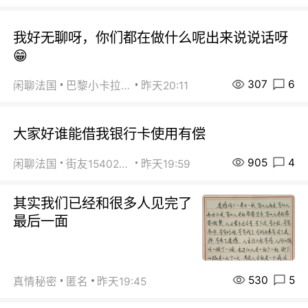
我好无聊呀，你们都在做什么呢出来说说话呀
😁
307
6
闲聊法国
巴黎小卡拉咪
昨天20:11
大家好谁能借我银行卡使用有偿
905
4
闲聊法国
街友15402223
昨天19:59
其实我们已经和很多人见完了
最后一面
530
5
真情秘密
匿名
昨天19:45