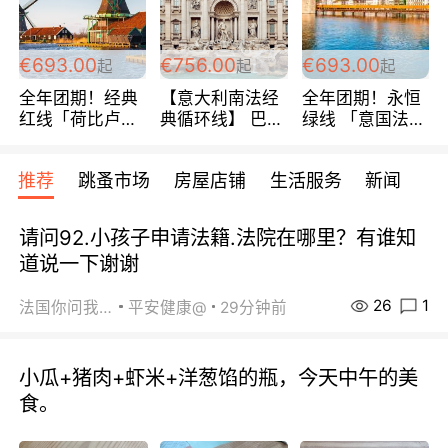
€693.00
€756.00
€693.00
起
起
起
全年团期！经典
【意大利南法经
全年团期！永恒
红线「荷比卢德
典循环线】 巴黎
绿线 「意国法
法」七天循环 五
上下 所有日期铁
南」巴黎上下 去
国 仅售99欧/人/
发！ 全程四星级
意大利 南法 99
推荐
跳蚤市场
房屋店铺
生活服务
新闻
天！巴黎上下！
宾馆 108欧/天起
欧/天起 ~包拼房
包拼房~
全程756欧/位
请问92.小孩子申请法籍.法院在哪里？有谁知
道说一下谢谢
26
1
法国你问我答
平安健康@
29分钟前
小瓜+猪肉+虾米+洋葱馅的瓶，今天中午的美
食。