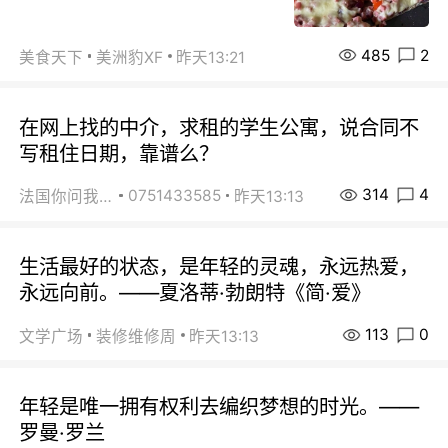
485
2
美食天下
美洲豹XF
昨天13:21
在网上找的中介，求租的学生公寓，说合同不
写租住日期，靠谱么？
314
4
0751433585
法国你问我答
昨天13:13
生活最好的状态，是年轻的灵魂，永远热爱，
永远向前。——夏洛蒂·勃朗特《简·爱》
113
0
文学广场
装修维修周
昨天13:13
年轻是唯一拥有权利去编织梦想的时光。——
罗曼·罗兰