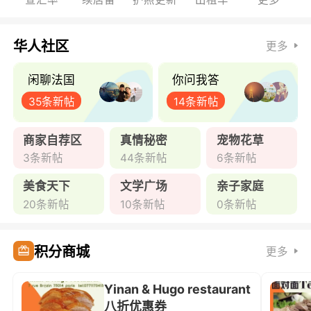
华人社区
更多
闲聊法国
你问我答
35条新帖
14条新帖
商家自荐区
真情秘密
宠物花草
3条新帖
44条新帖
6条新帖
美食天下
文学广场
亲子家庭
20条新帖
10条新帖
0条新帖
积分商城
更多
Yinan & Hugo restaurant
八折优惠券