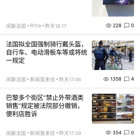
228
0
Ritta
闲聊法国
昨天18:17
法国拟全国强制骑行戴头盔，
自行车、电动滑板车等或将统
一规定
1358
4
闲聊法国
新闻我来找
昨天17:46
巴黎多个街区“禁止外带酒类
销售”规定被法院部分撤销，
便利店胜诉
354
0
闲聊法国
新闻我来找
昨天17:39