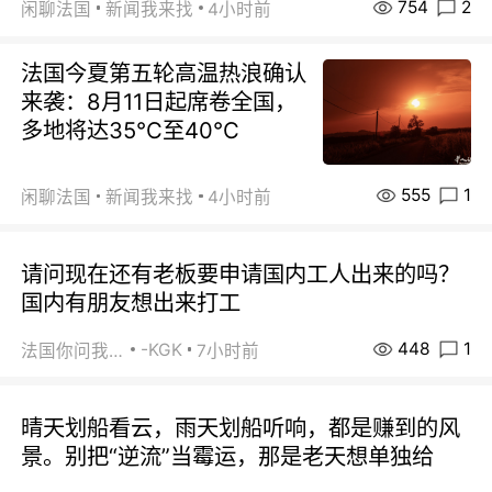
754
2
闲聊法国
新闻我来找
4小时前
法国今夏第五轮高温热浪确认
来袭：8月11日起席卷全国，
多地将达35℃至40℃
555
1
闲聊法国
新闻我来找
4小时前
请问现在还有老板要申请国内工人出来的吗？
国内有朋友想出来打工
448
1
-KGK
法国你问我答
7小时前
晴天划船看云，雨天划船听响，都是赚到的风
景。别把“逆流”当霉运，那是老天想单独给