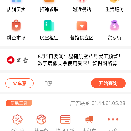
店铺买卖
招聘求职
附近餐馆
生活服务
8月5日要闻：易捷航空八月罢工预警！
跳蚤市场
房屋租售
餐馆供应区
贸易街
数字度假支票使用受限！警惕网络募捐
骗局！
8月5日要闻：易捷航空八月罢工预警！
数字度假支票使用受限！警惕网络募捐
骗局！
8月5日要闻：易捷航空八月罢工预警！
数字度假支票使用受限！警惕网络募捐
火车票
通票
开始查询
骗局！
广告联系 01.44.61.05.23
查汇率
续居留
护照更新
出租车
更多