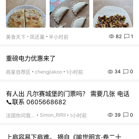
82
1
美食天下
凤还巢
半小时前
重磅电力优惠来了
34
0
chengjiakoo
商家自荐区
1小时前
有人出 凡尔赛城堡的门票吗？ 需要几张 电话
📞联系 0605668682
39
0
Simon_RIRIl
法国你问我答
1小时前
上肩容易下肩难。 摘自《喻世明言·卷二十