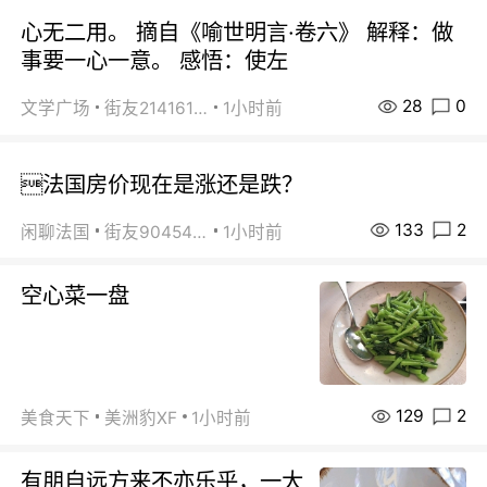
心无二用。 摘自《喻世明言·卷六》 解释：做
事要一心一意。 感悟：使左
28
0
文学广场
街友21416156
1小时前
法国房价现在是涨还是跌？
133
2
闲聊法国
街友90454511
1小时前
空心菜一盘
129
2
美食天下
美洲豹XF
1小时前
有朋自远方来不亦乐乎，一大