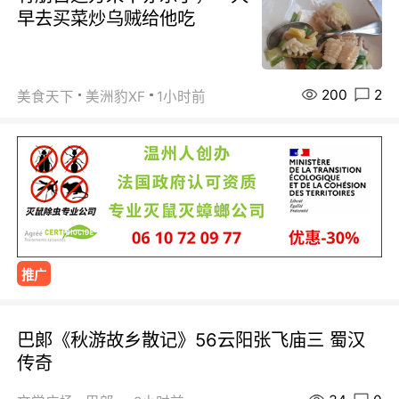
早去买菜炒乌贼给他吃
200
2
美食天下
美洲豹XF
1小时前
推广
巴郞《秋游故乡散记》56云阳张飞庙三 蜀汉
传奇