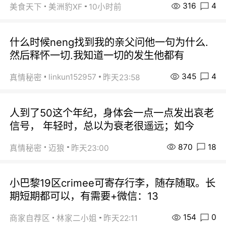
316
4
美食天下
美洲豹XF
10小时前
什么时候neng找到我的亲父问他一句为什么.
然后释怀一切.我知道一切的发生他都有
345
4
linkun152957
真情秘密
昨天23:58
人到了50这个年纪，身体会一点一点发出哀老
信号， 年轻时，总以为衰老很遥远；如今
870
18
真情秘密
迈狼
昨天23:00
小巴黎19区crimee可寄存行李，随存随取。长
期短期都可以，有需要+微信：13
154
0
商家自荐区
林家二小姐
昨天22:11