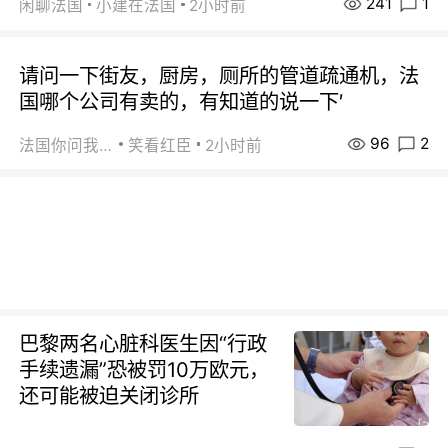
241
1
闲聊法国
小建在法国
2小时前
请问一下街友，厨房，厕所的管道疏通机，法
国哪个公司有卖的，有知道的说一下′
96
2
法国你问我答
笑看红臣
2小时前
巴黎两名心脏科医生因“行政
手续遗漏”恐被罚10万欧元，
还可能被迫关闭诊所