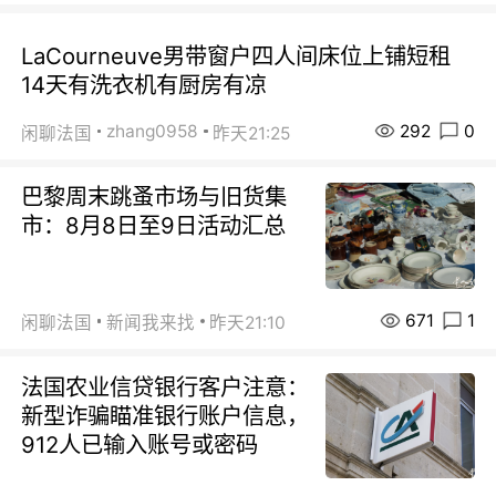
LaCourneuve男带窗户四人间床位上铺短租
14天有洗衣机有厨房有凉
292
0
zhang0958
闲聊法国
昨天21:25
巴黎周末跳蚤市场与旧货集
市：8月8日至9日活动汇总
671
1
闲聊法国
新闻我来找
昨天21:10
法国农业信贷银行客户注意：
新型诈骗瞄准银行账户信息，
912人已输入账号或密码