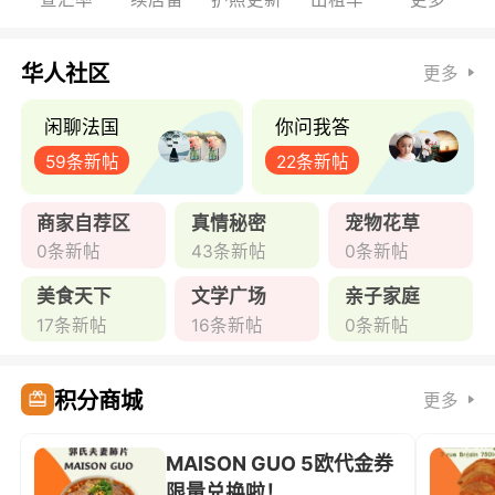
华人社区
更多
闲聊法国
你问我答
59条新帖
22条新帖
商家自荐区
真情秘密
宠物花草
0条新帖
43条新帖
0条新帖
美食天下
文学广场
亲子家庭
17条新帖
16条新帖
0条新帖
积分商城
更多
MAISON GUO 5欧代金券
限量兑换啦！ ...