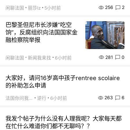
256
2
闲聊法国
丽莎lz
5小时前
巴黎圣但尼市长涉嫌“吃空
饷”，反腐组织向法国国家金
融检察院举报
281
0
闲聊法国
新闻我来找
6小时前
大家好，请问16岁高中孩子rentree scolaire
的补助怎么申请
263
6
法国你问我答
逆行
6小时前
我发个帖子为什么没有人理我呢？大家每天都
在忙什么难道你们都不无聊吗？？