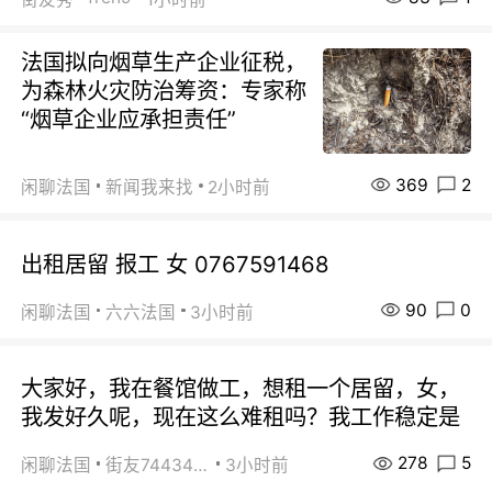
法国拟向烟草生产企业征税，
为森林火灾防治筹资：专家称
“烟草企业应承担责任”
369
2
闲聊法国
新闻我来找
2小时前
出租居留 报工 女 0767591468
90
0
闲聊法国
六六法国
3小时前
大家好，我在餐馆做工，想租一个居留，女，
我发好久呢，现在这么难租吗？我工作稳定是
278
5
闲聊法国
街友74434350
3小时前