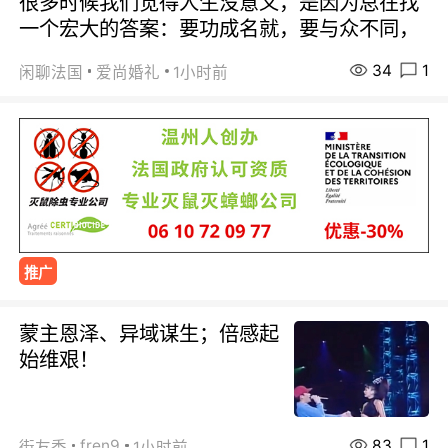
很多时候我们觉得人生没意义，是因为总在找
一个宏大的答案：要功成名就，要与众不同，
34
1
闲聊法国
爱尚婚礼
1小时前
推广
蒙主恩泽、异域谋生；倍感起
始维艰！
83
1
fren9
街友秀
1小时前