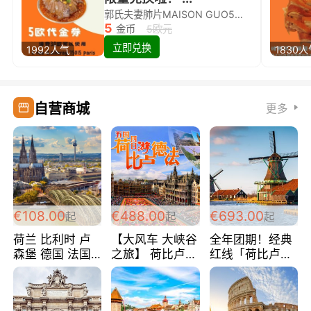
郭氏夫妻肺片MAISON GUO5欧代金券限量兑换啦！
5
金币
5欧元
立即兑换
1992人气
1830
自营商城
更多
€108.00
€488.00
€693.00
起
起
起
荷兰 比利时 卢
【大风车 大峡谷
全年团期！经典
森堡 德国 法国
之旅】 荷比卢德
红线「荷比卢德
超爽玩遍西欧 循
法 巴黎上下 经
法」七天循环 五
环线 全程四星宾
典五国四日游
国 仅售99欧/人/
馆 108欧/人/天
488欧/人
天！巴黎上下！