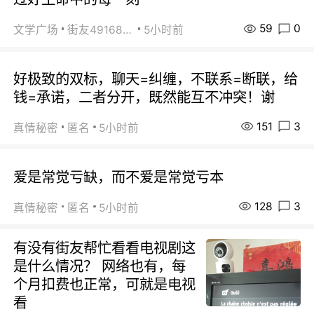
59
0
文学广场
街友49168527
5小时前
好极致的双标，聊天=纠缠，不联系=断联，给
钱=承诺，二者分开，既然能互不冲突！谢
151
3
真情秘密
匿名
5小时前
爱是常觉亏缺，而不爱是常觉亏本
128
3
真情秘密
匿名
5小时前
有没有街友帮忙看看电视剧这
是什么情况？ 网络也有，每
个月扣费也正常，可就是电视
看