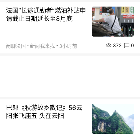
法国“长途通勤者”燃油补贴申
请截止日期延长至8月底
372
0
闲聊法国
新闻我来找
3小时前
巴郞《秋游故乡散记》56云
阳张飞庙五 头在云阳