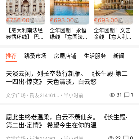
包拼房~
€756.00
€693.00
€693.00
起
起
起
【意大利南法经
全年团期！永恒
全年团期！文艺
典循环线】 巴黎
绿线 「意国法
金线 【意大利一
上下 所有日期铁
南」巴黎上下 去
地】 循环7日游
发！ 全程四星级
意大利 南法 99
全程693欧/人起
推荐
跳蚤市场
房屋店铺
生活服务
新闻
宾馆 108欧/天起
欧/天起 ~包拼房
每周铁发！
全程756欧/位
天淡云闲，列长空数行新雁。 《长生殿·第二
十四出·惊变》 天色清淡，白云悠
31
1
文学广场
街友21416156
半小时前
愿此生终老温柔，白云不羡仙乡。 《长生殿·
第二出·定情》 希望今生在你的温
22
0
文学广场
街友21416156
半小时前