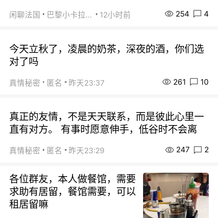
254
4
闲聊法国
巴黎小卡拉咪
12小时前
今天立秋了，凌晨的奶茶，深夜的酒，你们选
对了吗
261
10
真情秘密
匿名
昨天23:37
真正的友情，不是天天联系，而是彼此心里一
直有对方。 有事时愿意伸手，低谷时不会离
247
2
真情秘密
匿名
昨天23:29
各位群友，本人做餐馆，需要
求助有居留，餐馆需要，可以
租居留嘛