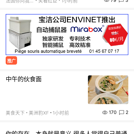
79
3
法国你问我答
笑看红臣
1小时前
推广
中午的伙食面
170
2
美食天下
美洲豹XF
1小时前
你的存在，本身就是意义 很多人觉得自己普通