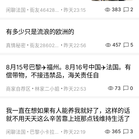
383
2
闲聊法国
街友46428878
昨天23:15
有多少只是流浪的欧洲的
457
5
真情秘密
街友28602925
昨天22:56
8月15号巴黎✈️福州。8月16号中国✈️法国。有
偿带物，不接违禁品，海关责任自
73
0
商家自荐区
林家二小姐
昨天22:53
我一直在想如果有人能养我就好了，这样的话
就不用天天这么辛苦靠上班那点钱维持生活了
365
3
闲聊法国
巴黎小卡拉咪
昨天22:19