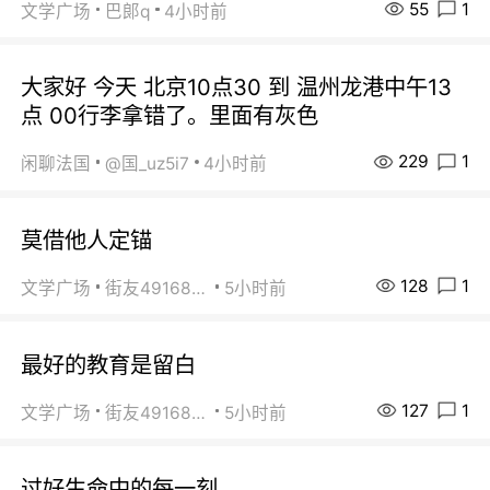
55
1
文学广场
巴郞q
4小时前
大家好 今天 北京10点30 到 温州龙港中午13
点 00行李拿错了。里面有灰色
229
1
闲聊法国
@国_uz5i7
4小时前
莫借他人定锚
128
1
文学广场
街友49168527
5小时前
最好的教育是留白
127
1
文学广场
街友49168527
5小时前
过好生命中的每一刻