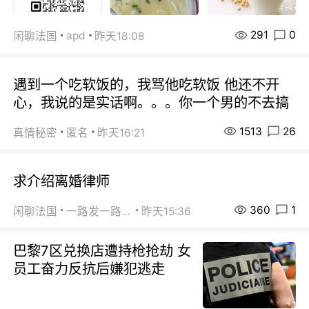
291
0
apd
闲聊法国
昨天18:08
遇到一个吃软饭的，我骂他吃软饭 他还不开
心，我说的是实话啊。。。你一个男的不去搞
1513
26
真情秘密
匿名
昨天16:21
求介绍离婚律师
360
1
闲聊法国
一路发一路发
昨天15:36
巴黎7区兑换店遭持枪抢劫 女
员工奋力反抗后嫌犯逃走