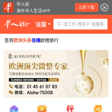
华人街
立即下载
海外华人生活APP
法国
找工作 找房子 找服务
签到
欧洲头条
佳缘
欧橙旅行