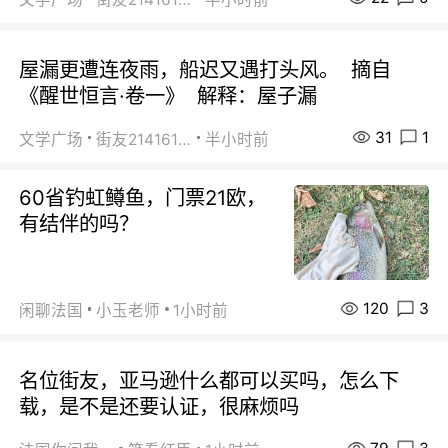
屋漏更遭连夜雨，船迟又遇打头风。 摘自
《醒世恒言·卷一》 解释：屋子漏
31
1
文学广场
街友21416156
半小时前
60省钓虹鳟鱼，门票21欧，
有结伴的吗？
120
3
闲聊法国
小玉老师
1小时前
名位街友，亚马逊什么都可以买吗，怎么下
载，是不是还要认证，很麻烦吗