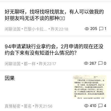
好无聊呀，找呀找呀找朋友，有人可以做我的
好朋友吗无话不谈的那种😮‍💨
205
1
闲聊法国
巴黎小卡拉咪
昨天22:18
94申请紧缺行业拿约会，2月申请的现在还没
约会下来有没有知道什么情况的？
267
0
闲聊法国
都一样
昨天22:17
因果
410
4
真情秘密
匿名
昨天21:56