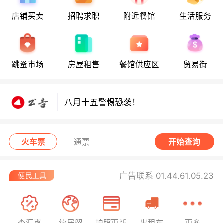
店铺买卖
招聘求职
附近餐馆
生活服务
跳蚤市场
房屋租售
餐馆供应区
贸易街
八月十五警惕恐袭！
八月十五警惕恐袭！
八月十五警惕恐袭！
火车票
通票
开始查询
广告联系 01.44.61.05.23
查汇率
续居留
护照更新
出租车
更多