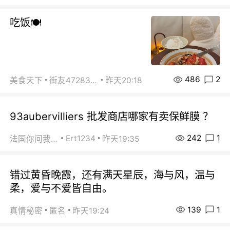
吃饭🍽️
486
2
美食天下
街友472838572
昨天20:18
93aubervilliers 批发商店哪家有卖保鲜膜 ？
242
1
Ert1234
法国你问我答
昨天19:35
错过黄昏晚霞，还有满天星辰，海与风，温与
柔，爱与不爱皆自由。
139
1
真情秘密
匿名
昨天19:24