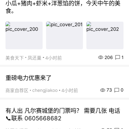
小瓜+猪肉+虾米+洋葱馅的饼，今天中午的美
食。
206
1
美食天下
凤还巢
4小时前
重磅电力优惠来了
73
0
chengjiakoo
商家自荐区
4小时前
有人出 凡尔赛城堡的门票吗？ 需要几张 电话
📞联系 0605668682