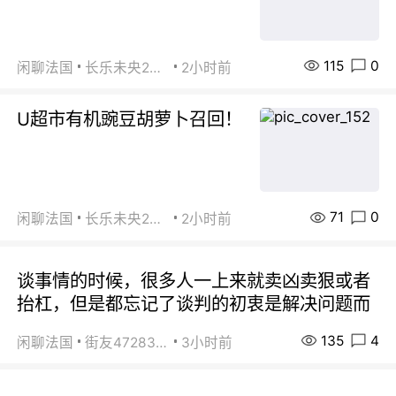
115
0
闲聊法国
长乐未央2015
2小时前
U超市有机豌豆胡萝卜召回！
71
0
闲聊法国
长乐未央2015
2小时前
谈事情的时候，很多人一上来就卖凶卖狠或者
抬杠，但是都忘记了谈判的初衷是解决问题而
135
4
闲聊法国
街友472838572
3小时前