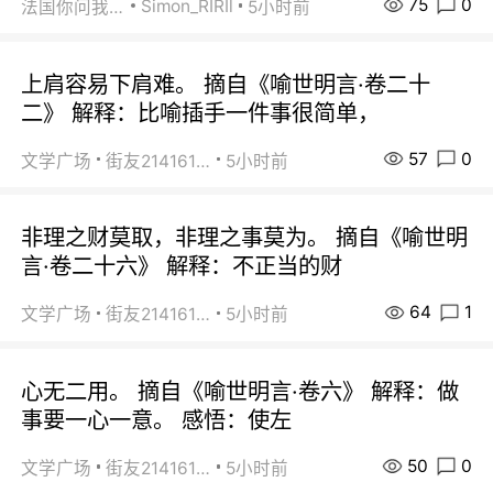
75
0
Simon_RIRIl
法国你问我答
5小时前
上肩容易下肩难。 摘自《喻世明言·卷二十
二》 解释：比喻插手一件事很简单，
57
0
文学广场
街友21416156
5小时前
非理之财莫取，非理之事莫为。 摘自《喻世明
言·卷二十六》 解释：不正当的财
64
1
文学广场
街友21416156
5小时前
心无二用。 摘自《喻世明言·卷六》 解释：做
事要一心一意。 感悟：使左
50
0
文学广场
街友21416156
5小时前