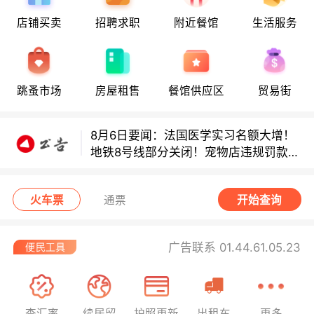
店铺买卖
招聘求职
附近餐馆
生活服务
8月6日要闻：法国医学实习名额大增！
地铁8号线部分关闭！宠物店违规罚款出
炉！
巴黎地铁音乐家海选启动！
跳蚤市场
房屋租售
餐馆供应区
贸易街
8月6日要闻：法国医学实习名额大增！
地铁8号线部分关闭！宠物店违规罚款出
炉！
巴黎地铁音乐家海选启动！
火车票
通票
开始查询
广告联系 01.44.61.05.23
查汇率
续居留
护照更新
出租车
更多