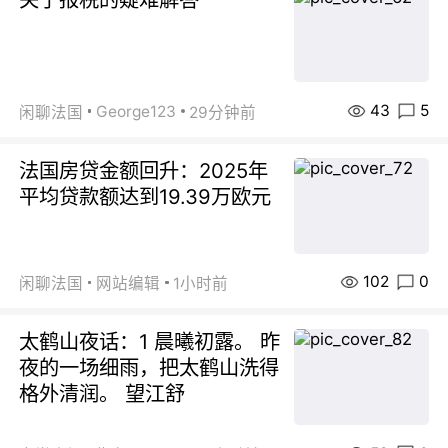
43
5
George123
闲聊法国
29分钟前
法国房贷金额回升：2025年
平均贷款额达到19.39万欧元
102
0
闲聊法国
网站编辑
1小时前
太鹤山夜话：1 晨曦初露。 昨
夜的一场细雨，把太鹤山洗得
格外清润。 望江舒