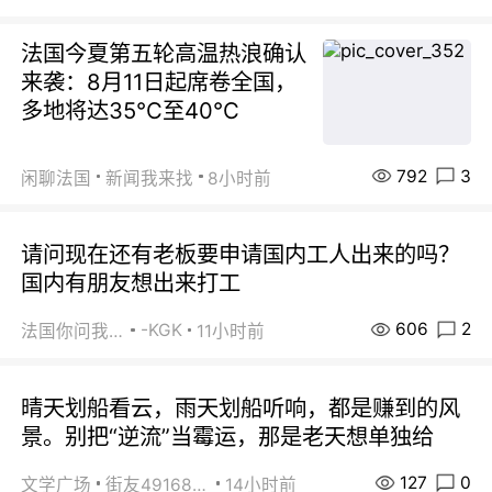
法国今夏第五轮高温热浪确认
来袭：8月11日起席卷全国，
多地将达35℃至40℃
792
3
闲聊法国
新闻我来找
8小时前
请问现在还有老板要申请国内工人出来的吗？
国内有朋友想出来打工
606
2
-KGK
法国你问我答
11小时前
晴天划船看云，雨天划船听响，都是赚到的风
景。别把“逆流”当霉运，那是老天想单独给
127
0
文学广场
街友49168527
14小时前