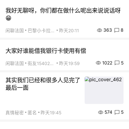
我好无聊呀，你们都在做什么呢出来说说话呀
😁
363
8
闲聊法国
巴黎小卡拉咪
昨天20:11
大家好谁能借我银行卡使用有偿
1022
5
闲聊法国
街友15402223
昨天19:59
其实我们已经和很多人见完了
最后一面
574
5
真情秘密
匿名
昨天19:45