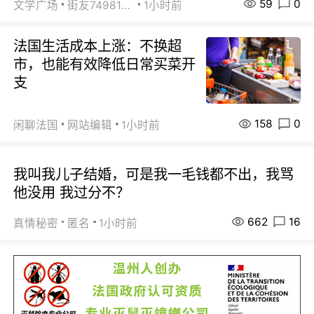
59
0
文学广场
街友74981146
1小时前
法国生活成本上涨：不换超
市，也能有效降低日常买菜开
支
158
0
闲聊法国
网站编辑
1小时前
我叫我儿子结婚，可是我一毛钱都不出，我骂
他没用 我过分不？
662
16
真情秘密
匿名
1小时前