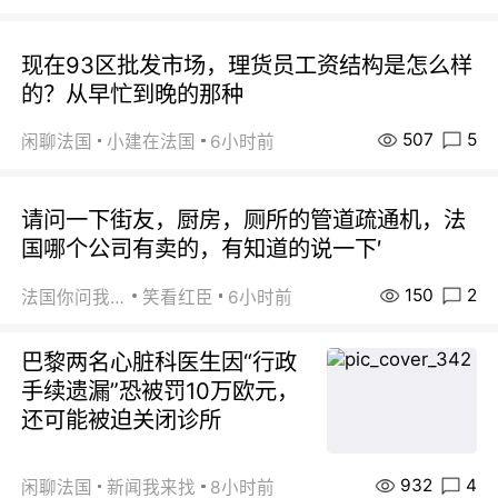
现在93区批发市场，理货员工资结构是怎么样
的？从早忙到晚的那种
507
5
闲聊法国
小建在法国
6小时前
请问一下街友，厨房，厕所的管道疏通机，法
国哪个公司有卖的，有知道的说一下′
150
2
法国你问我答
笑看红臣
6小时前
巴黎两名心脏科医生因“行政
手续遗漏”恐被罚10万欧元，
还可能被迫关闭诊所
932
4
闲聊法国
新闻我来找
8小时前