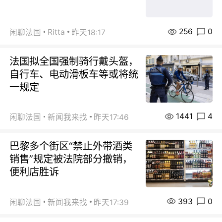
256
0
Ritta
闲聊法国
昨天18:17
法国拟全国强制骑行戴头盔，
自行车、电动滑板车等或将统
一规定
1441
4
闲聊法国
新闻我来找
昨天17:46
巴黎多个街区“禁止外带酒类
销售”规定被法院部分撤销，
便利店胜诉
393
0
闲聊法国
新闻我来找
昨天17:39