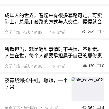
成年人的世界，看起来有很多套路可走。可实
际上，总是用套路的方式与人交往，慢慢就会
269
3
文学广场
街友49168527
14小时前
所谓担当，就是遇到事情时不畏惧、不推责。
人生在世，每个人都要承担属于自己的那份责
120
0
文学广场
街友49168527
14小时前
夜宵烧烤摊牛蛙，爆辣，一个
字爽
362
4
美食天下
美洲豹XF
14小时前