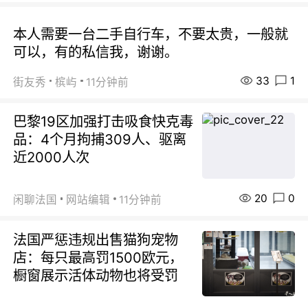
本人需要一台二手自行车，不要太贵，一般就
可以，有的私信我，谢谢。
33
1
街友秀
槟屿
11分钟前
巴黎19区加强打击吸食快克毒
品：4个月拘捕309人、驱离
近2000人次
20
0
闲聊法国
网站编辑
11分钟前
法国严惩违规出售猫狗宠物
店：每只最高罚1500欧元，
橱窗展示活体动物也将受罚