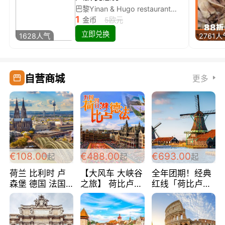
巴黎Yinan & Hugo restaurant除简餐类全场8折
1
金币
5欧元
立即兑换
1628人气
2761人
自营商城
更多
€108.00
€488.00
€693.00
起
起
起
荷兰 比利时 卢
【大风车 大峡谷
全年团期！经典
森堡 德国 法国
之旅】 荷比卢德
红线「荷比卢德
超爽玩遍西欧 循
法 巴黎上下 经
法」七天循环 五
环线 全程四星宾
典五国四日游
国 仅售99欧/人/
馆 108欧/人/天
488欧/人
天！巴黎上下！