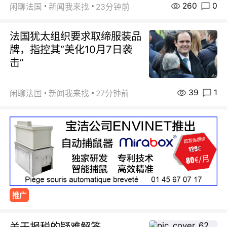
260
0
闲聊法国
新闻我来找
23分钟前
法国犹太组织要求取缔服装品
牌，指控其“美化10月7日袭
击”
39
1
闲聊法国
新闻我来找
27分钟前
推广
关于报税的疑难解答