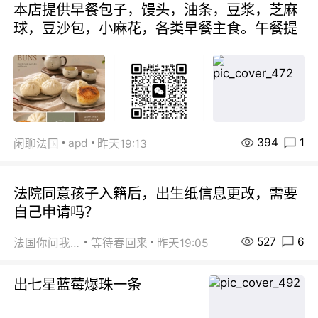
本店提供早餐包子，馒头，油条，豆浆，芝麻
球，豆沙包，小麻花，各类早餐主食。午餐提
394
1
apd
闲聊法国
昨天19:13
法院同意孩子入籍后，出生纸信息更改，需要
自己申请吗？
527
6
法国你问我答
等待春回来
昨天19:05
出七星蓝莓爆珠一条