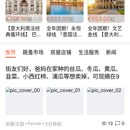
包拼房~
€756.00
€693.00
€693.00
起
起
起
【意大利南法经
全年团期！永恒
全年团期！文艺
典循环线】 巴黎
绿线 「意国法
金线 【意大利一
上下 所有日期铁
南」巴黎上下 去
地】 循环7日游
发！ 全程四星级
意大利 南法 99
全程693欧/人起
推荐
跳蚤市场
房屋店铺
生活服务
新闻
宾馆 108欧/天起
欧/天起 ~包拼房
每周铁发！
全程756欧/位
街友们好，爸妈在家种的丝瓜、冬瓜、黄瓜、
韭菜、小西红柿、浦瓜等想卖掉，可现摘在9
13
0
Feimei
闲聊法国
5分钟前