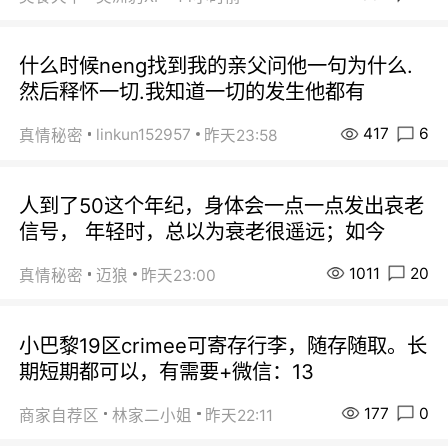
什么时候neng找到我的亲父问他一句为什么.
然后释怀一切.我知道一切的发生他都有
417
6
linkun152957
真情秘密
昨天23:58
人到了50这个年纪，身体会一点一点发出哀老
信号， 年轻时，总以为衰老很遥远；如今
1011
20
真情秘密
迈狼
昨天23:00
小巴黎19区crimee可寄存行李，随存随取。长
期短期都可以，有需要+微信：13
177
0
商家自荐区
林家二小姐
昨天22:11