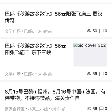
巴郞《秋游故乡散记》56云阳张飞庙三 蜀汉
传奇
50
0
文学广场
巴郞q
6小时前
巴郞《秋游故乡散记》56云
阳张飞庙二 东下三峡
59
0
文学广场
巴郞q
6小时前
8月15号巴黎✈️福州。8月16号中国✈️法国。有
偿带物，不接违禁品，海关责任自
56
0
商家自荐区
林家二小姐
6小时前