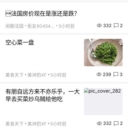
法国房价现在是涨还是跌？
332
2
闲聊法国
街友90454511
5小时前
空心菜一盘
239
3
美食天下
美洲豹XF
5小时前
有朋自远方来不亦乐乎，一大
早去买菜炒乌贼给他吃
332
2
美食天下
美洲豹XF
5小时前