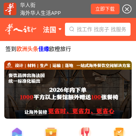
华人街
立即下载
海外华人生活APP
法国
找工作 找房子 找服务
签到
欧洲头条
佳缘
欧橙旅行