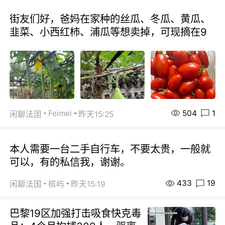
街友们好，爸妈在家种的丝瓜、冬瓜、黄瓜、
韭菜、小西红柿、浦瓜等想卖掉，可现摘在9
504
1
Feimei
闲聊法国
昨天15:25
本人需要一台二手自行车，不要太贵，一般就
可以，有的私信我，谢谢。
433
19
闲聊法国
槟屿
昨天15:19
巴黎19区加强打击吸食快克毒