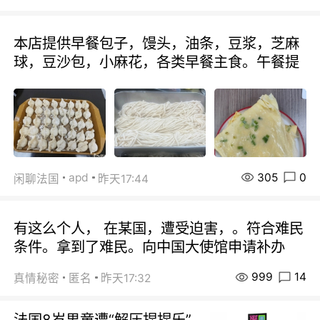
本店提供早餐包子，馒头，油条，豆浆，芝麻
球，豆沙包，小麻花，各类早餐主食。午餐提
305
0
apd
闲聊法国
昨天17:44
有这么个人， 在某国，遭受迫害，。符合难民
条件。拿到了难民。向中国大使馆申请补办
999
14
真情秘密
匿名
昨天17:32
法国8岁男童遭“解压捏捏乐”