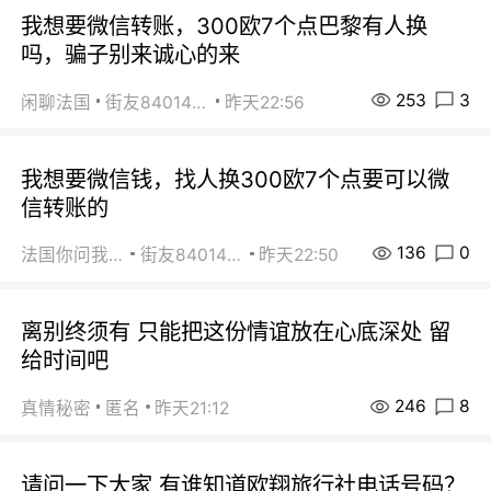
我想要微信转账，300欧7个点巴黎有人换
吗，骗子别来诚心的来
253
3
闲聊法国
街友84014588
昨天22:56
我想要微信钱，找人换300欧7个点要可以微
信转账的
136
0
法国你问我答
街友84014588
昨天22:50
离别终须有 只能把这份情谊放在心底深处 留
给时间吧
246
8
真情秘密
匿名
昨天21:12
请问一下大家 有谁知道欧翔旅行社电话号码？