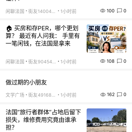
100
0
闲聊法国
街友14004820
1小时前
🏠 买房和存PER，哪个更划
算？ 最近有人问我： 手里有
一笔闲钱，在法国是拿来
108
0
闲聊法国
街友90454511
1小时前
做过期的小朋友
162
0
文学广场
街友49168527
1小时前
法国“旅行者群体”占地后留下
损失，维修费用究竟由谁承
担？