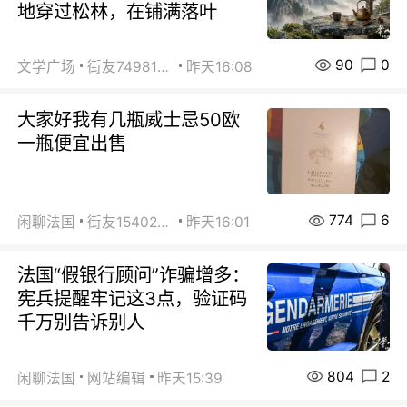
地穿过松林，在铺满落叶
90
0
文学广场
街友74981146
昨天16:08
大家好我有几瓶威士忌50欧
一瓶便宜出售
774
6
闲聊法国
街友15402223
昨天16:01
法国“假银行顾问”诈骗增多：
宪兵提醒牢记这3点，验证码
千万别告诉别人
804
2
闲聊法国
网站编辑
昨天15:39