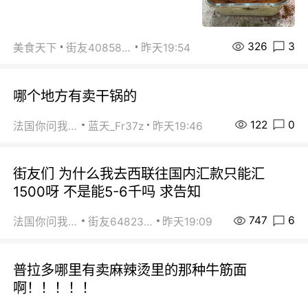
326
3
美食天下
街友40858442
昨天19:54
哪个地方有卖干锅的
122
0
法国你问我答
蓝天_Fr37z
昨天19:46
街友们 为什么我去西联往国内汇款只能汇
1500呀 不是能5-6千吗 求告知
747
6
法国你问我答
街友64823891
昨天19:09
普拉多哪里有卖麻辣烫里的那种牛筋面
啊！！！！！