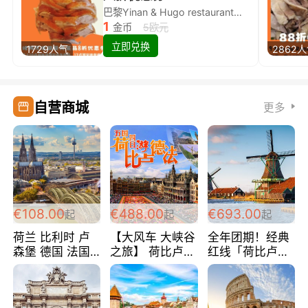
巴黎Yinan & Hugo restaurant除简餐类全场8折
1
金币
5欧元
立即兑换
1729人气
2862
自营商城
更多
€108.00
€488.00
€693.00
起
起
起
荷兰 比利时 卢
【大风车 大峡谷
全年团期！经典
森堡 德国 法国
之旅】 荷比卢德
红线「荷比卢德
超爽玩遍西欧 循
法 巴黎上下 经
法」七天循环 五
环线 全程四星宾
典五国四日游
国 仅售99欧/人/
馆 108欧/人/天
488欧/人
天！巴黎上下！