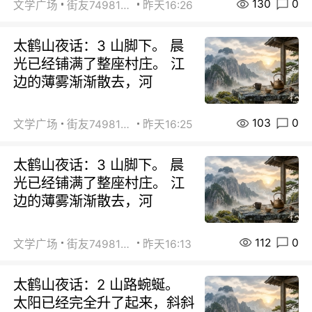
130
0
文学广场
街友74981146
昨天16:26
太鹤山夜话：3 山脚下。 晨
光已经铺满了整座村庄。 江
边的薄雾渐渐散去，河
103
0
文学广场
街友74981146
昨天16:25
太鹤山夜话：3 山脚下。 晨
光已经铺满了整座村庄。 江
边的薄雾渐渐散去，河
112
0
文学广场
街友74981146
昨天16:13
太鹤山夜话：2 山路蜿蜒。
太阳已经完全升了起来，斜斜