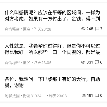
什么叫感情呢？应该在平等的区域间，一样为
对方考虑，如果有一方付出了，金钱，得不到
245
7
真情秘密
匿名
昨天23:28
人性就是：我希望你过得好，但是你不可以过
得比我好。所以那些一口一个闺蜜的，都是最
331
6
真情秘密
匿名
昨天23:05
各位，我想问一下巴黎那里有好的大行，自助
餐，谢谢
161
0
闲聊法国
街友31924072
昨天23:03