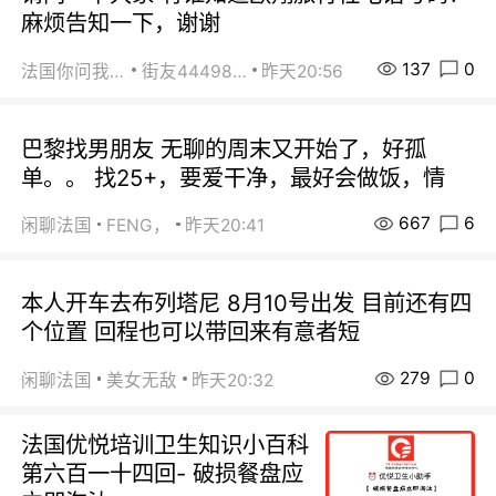
麻烦告知一下，谢谢
137
0
法国你问我答
街友44498484
昨天20:56
巴黎找男朋友 无聊的周末又开始了，好孤
单。。 找25+，要爱干净，最好会做饭，情
667
6
闲聊法国
FENG，
昨天20:41
本人开车去布列塔尼 8月10号出发 目前还有四
个位置 回程也可以带回来有意者短
279
0
闲聊法国
美女无敌
昨天20:32
法国优悦培训卫生知识小百科
第六百一十四回- 破损餐盘应