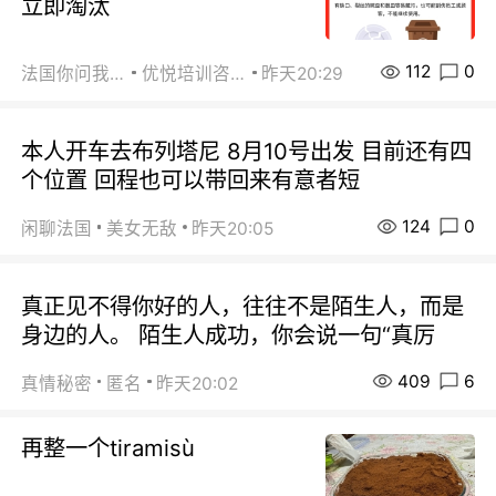
立即淘汰
112
0
法国你问我答
优悦培训咨询
昨天20:29
本人开车去布列塔尼 8月10号出发 目前还有四
个位置 回程也可以带回来有意者短
124
0
闲聊法国
美女无敌
昨天20:05
真正见不得你好的人，往往不是陌生人，而是
身边的人。 陌生人成功，你会说一句“真厉
409
6
真情秘密
匿名
昨天20:02
再整一个tiramisù