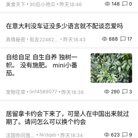
148
0
美食天下
90后小地瓜
昨天18:46
在意大利没车证没多少语言就不配谈恋爱吗
888
17
真情秘密
街友22482465
昨天18:43
自给自足 自生自养 独树一
帜。 没有施肥。 mini小番
茄。
290
3
lin14589077
宠物花草
昨天18:39
居留拿卡约会下来了，可是人在中国出来就过
期了。请问怎么可以换个约会
623
9
Nrdqsb
法国你问我答
昨天18:34