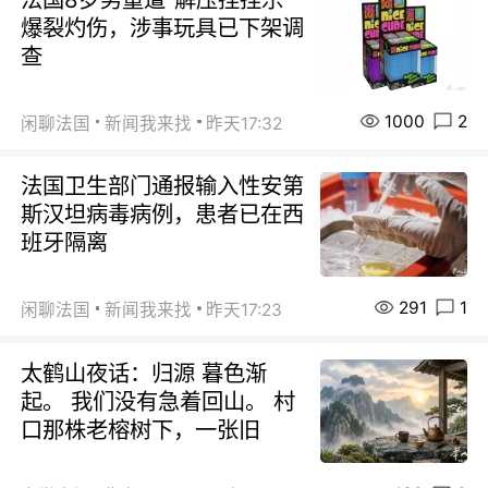
爆裂灼伤，涉事玩具已下架调
查
1000
2
闲聊法国
新闻我来找
昨天17:32
法国卫生部门通报输入性安第
斯汉坦病毒病例，患者已在西
班牙隔离
291
1
闲聊法国
新闻我来找
昨天17:23
太鹤山夜话：归源 暮色渐
起。 我们没有急着回山。 村
口那株老榕树下，一张旧