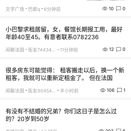
10
0
文学广场
巴郞q
6分钟前
小巴黎求租居留，女，餐馆长期报工用，最好
年龄40至45。有意者联系0782236
12
0
闲聊法国
街友74434350
11分钟前
很多房东可能觉得： 租客搬走以后，换一个新
租客，我就可以重新定租金了。 但在法国
106
1
闲聊法国
街友90454511
半小时前
有没有不结婚的兄弟？你们这日子是怎么过
的？20岁到50岁