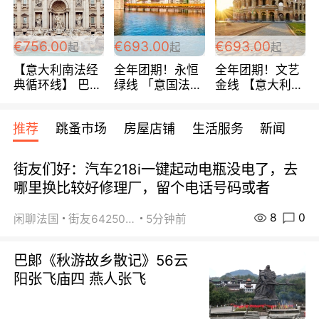
包拼房~
€756.00
€693.00
€693.00
起
起
起
【意大利南法经
全年团期！永恒
全年团期！文艺
典循环线】 巴黎
绿线 「意国法
金线 【意大利一
上下 所有日期铁
南」巴黎上下 去
地】 循环7日游
发！ 全程四星级
意大利 南法 99
全程693欧/人起
推荐
跳蚤市场
房屋店铺
生活服务
新闻
宾馆 108欧/天起
欧/天起 ~包拼房
每周铁发！
全程756欧/位
街友们好：汽车218i一键起动电瓶没电了，去
哪里换比较好修理厂，留个电话号码或者
8
0
闲聊法国
街友64250024
5分钟前
巴郞《秋游故乡散记》56云
阳张飞庙四 燕人张飞