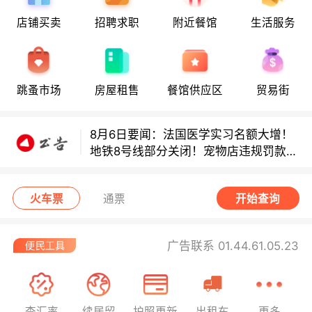
店铺买卖
招聘求职
附近餐馆
生活服务
8月6日要闻：法国医学实习名额大增！
地铁8号线部分关闭！宠物店违规罚款出
炉！
跳蚤市场
房屋租售
餐馆供应区
贸易街
巴黎地铁音乐家海选启动！
8月6日要闻：法国医学实习名额大增！
地铁8号线部分关闭！宠物店违规罚款出
炉！
巴黎地铁音乐家海选启动！
火车票
通票
开始查询
广告联系 01.44.61.05.23
查汇率
续居留
护照更新
出租车
更多