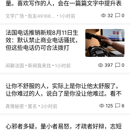
量。喜欢写作的人，会在一篇篇文字中提升表
32
0
文学广场
街友49168527
1小时前
法国电话推销新规8月11日生
效：默认禁止商业电话骚扰，
但这些电话仍可合法拨打
397
0
闲聊法国
新闻我来找
1小时前
让你不舒服的人，实际上是你让他太舒服了。
让你难过的人，说白了是你没让他难过。看不
125
6
真情秘密
匿名
2小时前
心邪者多疑，量小者易怒，才疏者好辩，志短