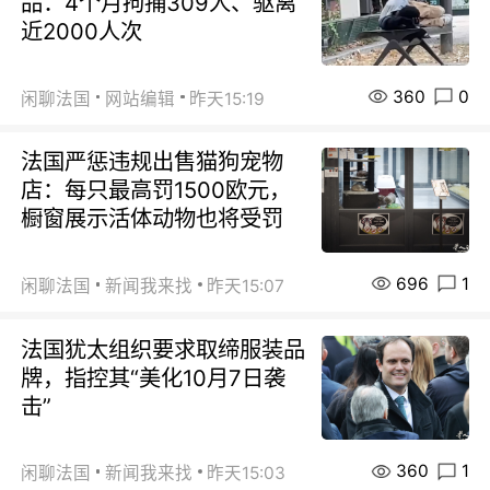
品：4个月拘捕309人、驱离
近2000人次
360
0
闲聊法国
网站编辑
昨天15:19
法国严惩违规出售猫狗宠物
店：每只最高罚1500欧元，
橱窗展示活体动物也将受罚
696
1
闲聊法国
新闻我来找
昨天15:07
法国犹太组织要求取缔服装品
牌，指控其“美化10月7日袭
击”
360
1
闲聊法国
新闻我来找
昨天15:03