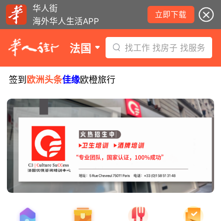
华人街
立即下载
海外华人生活APP
法国
找工作 找房子 找服务
签到
欧洲头条
佳缘
欧橙旅行