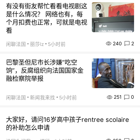
有没有街友帮忙看看电视剧这
是什么情况？ 网络也有，每
个月扣费也正常，可就是电视
看
240
2
闲聊法国
丽莎lz
5小时前
巴黎圣但尼市长涉嫌“吃空
饷”，反腐组织向法国国家金
融检察院举报
251
0
闲聊法国
新闻我来找
5小时前
大家好，请问16岁高中孩子rentree scolaire
的补助怎么申请