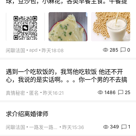
球，豆沙包，小麻花，各类早餐主食。午餐提
285
0
apd
闲聊法国
昨天18:08
遇到一个吃软饭的，我骂他吃软饭 他还不开
心，我说的是实话啊。。。你一个男的不去搞
1486
25
真情秘密
匿名
昨天16:21
求介绍离婚律师
349
1
闲聊法国
一路发一路发
昨天15:36