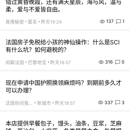
错过黄昏晚霞，还有满天星辰，海与风，温与
柔，爱与不爱皆自由。
137
1
真情秘密
匿名
昨天19:24
法国房子免税给小孩的神仙操作：什么是SCI
有什么坑？如何避税的？
316
0
闲聊法国
巴黎地宝
昨天18:57
现在申请中国护照换领麻烦吗？到期前多久才
可以办理？
337
3
法国你问我答
新城市
昨天18:57
本店提供早餐包子，馒头，油条，豆浆，芝麻