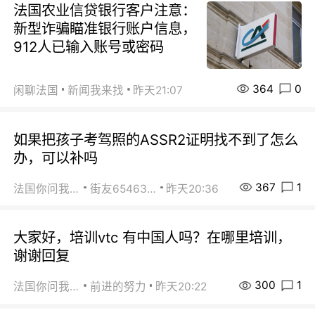
法国农业信贷银行客户注意：
新型诈骗瞄准银行账户信息，
912人已输入账号或密码
364
0
闲聊法国
新闻我来找
昨天21:07
如果把孩子考驾照的ASSR2证明找不到了怎么
办，可以补吗
367
1
法国你问我答
街友65463281
昨天20:36
大家好，培训vtc 有中国人吗？在哪里培训，
谢谢回复
300
1
法国你问我答
前进的努力
昨天20:22