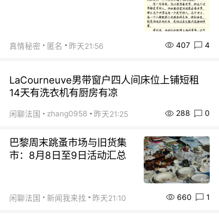
407
4
真情秘密
匿名
昨天21:56
LaCourneuve男带窗户四人间床位上铺短租
14天有洗衣机有厨房有凉
288
0
zhang0958
闲聊法国
昨天21:25
巴黎周末跳蚤市场与旧货集
市：8月8日至9日活动汇总
660
1
闲聊法国
新闻我来找
昨天21:10