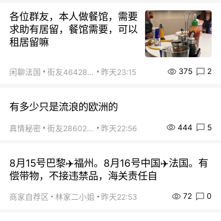
各位群友，本人做餐馆，需要
求助有居留，餐馆需要，可以
租居留嘛
375
2
闲聊法国
街友46428878
昨天23:15
有多少只是流浪的欧洲的
444
5
真情秘密
街友28602925
昨天22:56
8月15号巴黎✈️福州。8月16号中国✈️法国。有
偿带物，不接违禁品，海关责任自
72
0
商家自荐区
林家二小姐
昨天22:53