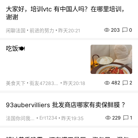
大家好，培训vtc 有中国人吗？在哪里培训，
谢谢
203
0
闲聊法国
前进的努力
昨天20:21
吃饭🍽️
482
2
美食天下
街友472838572
昨天20:18
93aubervilliers 批发商店哪家有卖保鲜膜 ？
229
1
Ert1234
法国你问我答
昨天19:35