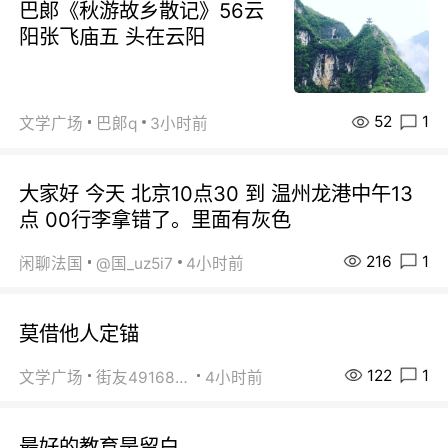
巴郞《秋游故乡散记》56云
阳张飞庙五 头在云阳
52
1
文学广场
巴郞q
3小时前
大家好 今天 北京10点30 到 温州龙港中午13
点 00行李拿错了。里面有灰色
216
1
闲聊法国
@国_uz5i7
4小时前
莫借他人定锚
122
1
文学广场
街友49168527
4小时前
最好的教育是留白