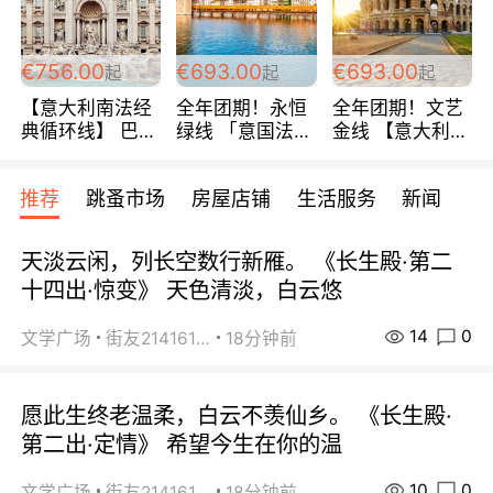
包拼房~
€756.00
€693.00
€693.00
起
起
起
【意大利南法经
全年团期！永恒
全年团期！文艺
典循环线】 巴黎
绿线 「意国法
金线 【意大利一
上下 所有日期铁
南」巴黎上下 去
地】 循环7日游
发！ 全程四星级
意大利 南法 99
全程693欧/人起
推荐
跳蚤市场
房屋店铺
生活服务
新闻
宾馆 108欧/天起
欧/天起 ~包拼房
每周铁发！
全程756欧/位
天淡云闲，列长空数行新雁。 《长生殿·第二
十四出·惊变》 天色清淡，白云悠
14
0
文学广场
街友21416156
18分钟前
愿此生终老温柔，白云不羡仙乡。 《长生殿·
第二出·定情》 希望今生在你的温
10
0
文学广场
街友21416156
18分钟前