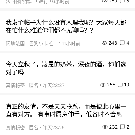
250
6
法国你问我答
逆行
6小时前
我发个帖子为什么没有人理我呢？大家每天都
在忙什么难道你们都不无聊吗？？
248
4
闲聊法国
巴黎小卡拉咪
11小时前
今天立秋了，凌晨的奶茶，深夜的酒，你们选
对了吗
255
10
真情秘密
匿名
昨天23:37
真正的友情，不是天天联系，而是彼此心里一
直有对方。 有事时愿意伸手，低谷时不会离
232
2
真情秘密
匿名
昨天23:29