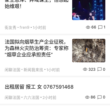
始维艰！
66
1
fren9
街友秀
1小时前
法国拟向烟草生产企业征税，
为森林火灾防治筹资：专家称
“烟草企业应承担责任”
323
0
闲聊法国
新闻我来找
1小时前
出租居留 报工 女 0767591468
86
0
闲聊法国
六六法国
2小时前