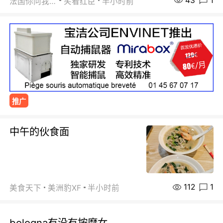
43
1
法国你问我答
笑看红臣
半小时前
推广
中午的伙食面
112
1
美食天下
美洲豹XF
半小时前
bologna有没有按摩女