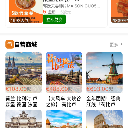
郭氏夫妻肺片MAISON GUO5欧代金券限量兑换啦！
5
金币
5欧元
立即兑换
1992人气
1830
自营商城
更多
€108.00
€488.00
€693.00
起
起
起
荷兰 比利时 卢
【大风车 大峡谷
全年团期！经典
森堡 德国 法国
之旅】 荷比卢德
红线「荷比卢德
超爽玩遍西欧 循
法 巴黎上下 经
法」七天循环 五
环线 全程四星宾
典五国四日游
国 仅售99欧/人/
馆 108欧/人/天
488欧/人
天！巴黎上下！