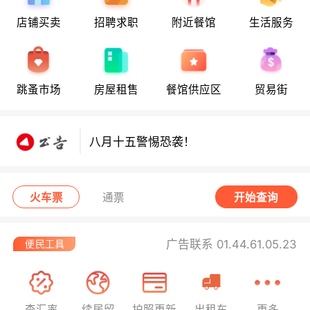
店铺买卖
招聘求职
附近餐馆
生活服务
八月十五警惕恐袭！
跳蚤市场
房屋租售
餐馆供应区
贸易街
八月十五警惕恐袭！
八月十五警惕恐袭！
火车票
通票
开始查询
广告联系 01.44.61.05.23
查汇率
续居留
护照更新
出租车
更多