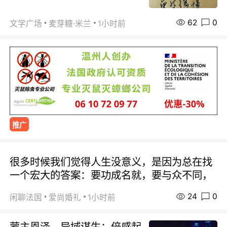
62
0
文学广场
麦芽糖·米兰
1小时前
推广
很多时候我们觉得人生没意义，是因为总在找
一个宏大的答案：要功成名就，要与众不同，
24
0
闲聊法国
爱尚婚礼
1小时前
蒙主恩泽、异域谋生；倍感起