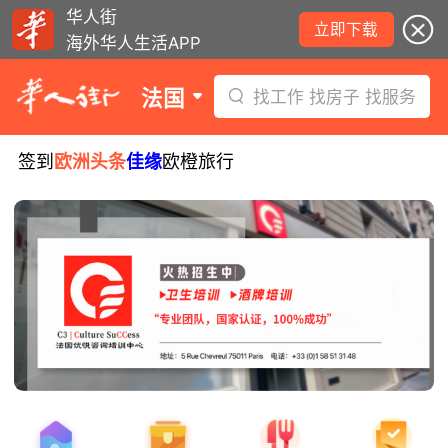
华人街
立即下载
海外华人生活APP
法国
找工作 找房子 找服务
签到
欧洲头条
佳缘
欧橙旅行