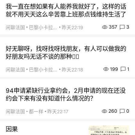
我一直在想如果有人能养我就好了，这样的话
就不用天天这么辛苦靠上班那点钱维持生活了
357
3
闲聊法国
巴黎小卡拉咪
昨天22:19
好无聊呀，找呀找呀找朋友，有人可以做我的
好朋友吗无话不谈的那种😮‍💨
199
1
闲聊法国
巴黎小卡拉咪
昨天22:18
94申请紧缺行业拿约会，2月申请的现在还没
约会下来有没有知道什么情况的？
260
0
闲聊法国
都一样
昨天22:17
因果