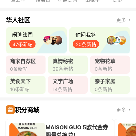
华人社区
更多
闲聊法国
你问我答
47条新帖
20条新帖
商家自荐区
真情秘密
宠物花草
0条新帖
39条新帖
0条新帖
美食天下
文学广场
亲子家庭
16条新帖
14条新帖
0条新帖
积分商城
更多
MAISON GUO 5欧代金券
限量兑换啦！ ...