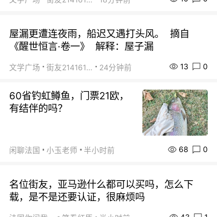
屋漏更遭连夜雨，船迟又遇打头风。 摘自
《醒世恒言·卷一》 解释：屋子漏
13
0
文学广场
街友21416156
24分钟前
60省钓虹鳟鱼，门票21欧，
有结伴的吗？
68
0
闲聊法国
小玉老师
半小时前
名位街友，亚马逊什么都可以买吗，怎么下
载，是不是还要认证，很麻烦吗