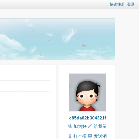
快速注册
登录
c85da82b304321f
加为好
给我留
友
言
打个招
发送消