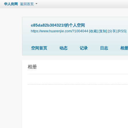
华人街网
返回首页
c85da82b304321f的个人空间
https://www.huarenjie.com/?1004044
[收藏]
[复制]
[分享]
[RSS]
空间首页
动态
记录
日志
相
相册