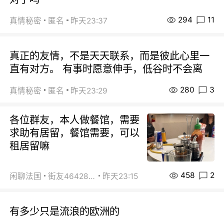
294
11
真情秘密
匿名
昨天23:37
真正的友情，不是天天联系，而是彼此心里一
直有对方。 有事时愿意伸手，低谷时不会离
280
3
真情秘密
匿名
昨天23:29
各位群友，本人做餐馆，需要
求助有居留，餐馆需要，可以
租居留嘛
458
2
闲聊法国
街友46428878
昨天23:15
有多少只是流浪的欧洲的