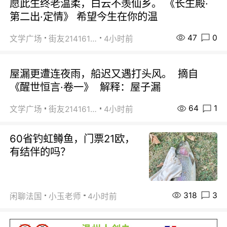
愿此生终老温柔，白云不羡仙乡。 《长生殿·
第二出·定情》 希望今生在你的温
47
0
文学广场
街友21416156
4小时前
屋漏更遭连夜雨，船迟又遇打头风。 摘自
《醒世恒言·卷一》 解释：屋子漏
64
1
文学广场
街友21416156
4小时前
60省钓虹鳟鱼，门票21欧，
有结伴的吗？
318
3
闲聊法国
小玉老师
4小时前