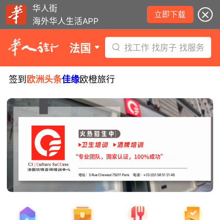
华人街
立即下载
海外华人生活APP
法国
找工作 找房子 找服务
签到
欧洲头条
佳缘
欧橙旅行