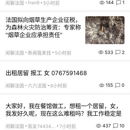
144
1
fren9
闲聊法国
5小时前
法国拟向烟草生产企业征税，
为森林火灾防治筹资：专家称
“烟草企业应承担责任”
533
2
闲聊法国
新闻我来找
5小时前
出租居留 报工 女 0767591468
155
0
闲聊法国
六六法国
6小时前
大家好，我在餐馆做工，想租一个居留，女，
我发好久呢，现在这么难租吗？我工作稳定是
437
10
闲聊法国
街友74434350
7小时前