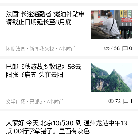
法国“长途通勤者”燃油补贴申
请截止日期延长至8月底
458
0
闲聊法国
新闻我来找
7小时前
巴郞《秋游故乡散记》56云
阳张飞庙五 头在云阳
72
1
文学广场
巴郞q
7小时前
大家好 今天 北京10点30 到 温州龙港中午13
点 00行李拿错了。里面有灰色