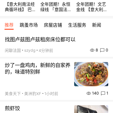
【意大利南法经
全年团期！永恒
全年团期！文艺
典循环线】 巴黎
绿线 「意国法
金线 【意大利一
上下 所有日期铁
南」巴黎上下 去
地】 循环7日游
发！ 全程四星级
意大利 南法 99
全程693欧/人起
推荐
跳蚤市场
房屋店铺
生活服务
新闻
宾馆 108欧/天起
欧/天起 ~包拼房
每周铁发！
全程756欧/位
找图卢兹图卢兹租房床位都可以
8
0
szydg
闲聊法国
4分钟前
炒了一盘鸡肉，新鲜的自家养
的，味道特别鲜
140
1
美食天下
美洲豹XF
1小时前
煎虾饺