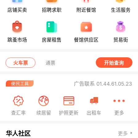
店铺买卖
招聘求职
附近餐馆
生活服务
跳蚤市场
房屋租售
餐馆供应区
贸易街
火车票
通票
开始查询
广告联系 01.44.61.05.23
查汇率
续居留
护照更新
出租车
更多
华人社区
更多