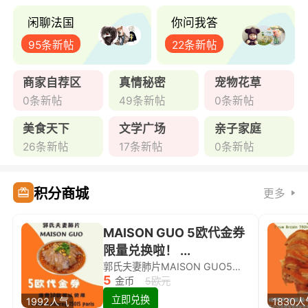
闲聊法国
你问我答
95条新帖
22条新帖
商家自荐区
真情秘密
宠物花草
0条新帖
49条新帖
0条新帖
美食天下
文学广场
亲子家庭
26条新帖
17条新帖
0条新帖
积分商城
更多
MAISON GUO 5欧代金券
限量兑换啦！ ...
郭氏夫妻肺片MAISON GUO5欧代金券限量兑换啦！
5
金币
5欧元
立即兑换
1992人气
1830