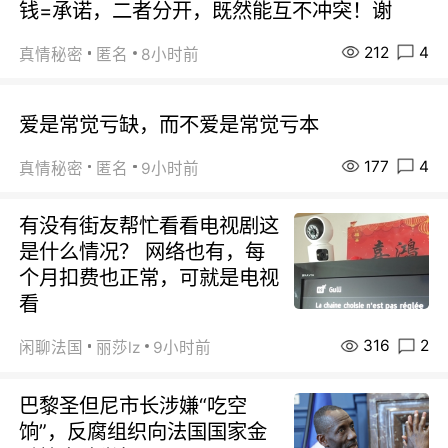
钱=承诺，二者分开，既然能互不冲突！谢
212
4
真情秘密
匿名
8小时前
爱是常觉亏缺，而不爱是常觉亏本
177
4
真情秘密
匿名
9小时前
有没有街友帮忙看看电视剧这
是什么情况？ 网络也有，每
个月扣费也正常，可就是电视
看
316
2
闲聊法国
丽莎lz
9小时前
巴黎圣但尼市长涉嫌“吃空
饷”，反腐组织向法国国家金