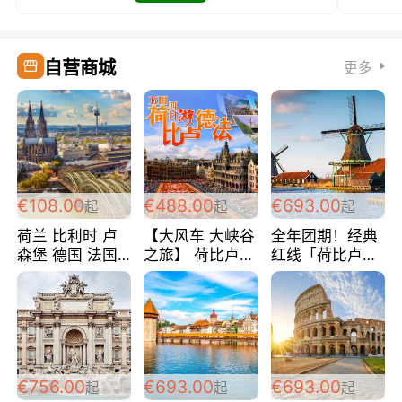
自营商城
更多
€108.00
€488.00
€693.00
起
起
起
荷兰 比利时 卢
【大风车 大峡谷
全年团期！经典
森堡 德国 法国
之旅】 荷比卢德
红线「荷比卢德
超爽玩遍西欧 循
法 巴黎上下 经
法」七天循环 五
环线 全程四星宾
典五国四日游
国 仅售99欧/人/
馆 108欧/人/天
488欧/人
天！巴黎上下！
包拼房~
€756.00
€693.00
€693.00
起
起
起