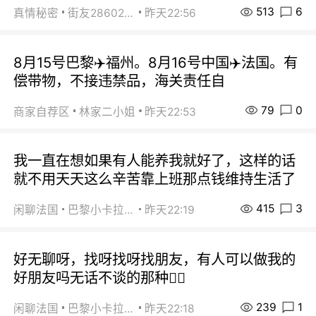
513
6
真情秘密
街友28602925
昨天22:56
8月15号巴黎✈️福州。8月16号中国✈️法国。有
偿带物，不接违禁品，海关责任自
79
0
商家自荐区
林家二小姐
昨天22:53
我一直在想如果有人能养我就好了，这样的话
就不用天天这么辛苦靠上班那点钱维持生活了
415
3
闲聊法国
巴黎小卡拉咪
昨天22:19
好无聊呀，找呀找呀找朋友，有人可以做我的
好朋友吗无话不谈的那种😮‍💨
239
1
闲聊法国
巴黎小卡拉咪
昨天22:18