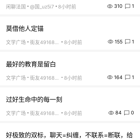
310
1
闲聊法国
@国_uz5i7
8小时前
莫借他人定锚
155
1
文学广场
街友49168527
8小时前
最好的教育是留白
164
1
文学广场
街友49168527
8小时前
过好生命中的每一刻
84
0
文学广场
街友49168527
8小时前
好极致的双标，聊天=纠缠，不联系=断联，给