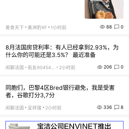
88
0
美食天下
美洲豹XF
1小时前
8月法国房贷利率：有人已经拿到2.93%，为
什么你的可能还是3.5%？ 最近准备
206
0
闲聊法国
街友90454511
2小时前
同胞们，巴黎4区Bred银行避免，我是受害
者，谷歌打分3,7分
336
8
闲聊法国
呈祥瑞
2小时前