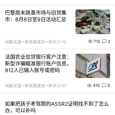
巴黎周末跳蚤市场与旧货集
市：8月8日至9日活动汇总
715
2
闲聊法国
新闻我来找
昨天21:10
法国农业信贷银行客户注意：
新型诈骗瞄准银行账户信息，
912人已输入账号或密码
410
0
闲聊法国
新闻我来找
昨天21:07
如果把孩子考驾照的ASSR2证明找不到了怎么
办，可以补吗