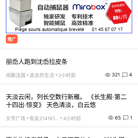
推广
丽岙人跑到沈岙拉皮条
321
4
闲聊法国
逝去的生活
2小时前
天淡云闲，列长空数行新雁。 《长生殿·第二
十四出·惊变》 天色清淡，白云悠
65
1
文学广场
街友21416156
4小时前