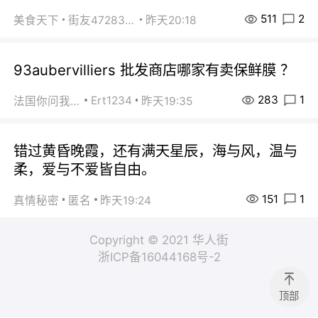
511
2
美食天下
街友472838572
昨天20:18
93aubervilliers 批发商店哪家有卖保鲜膜 ？
283
1
Ert1234
法国你问我答
昨天19:35
错过黄昏晚霞，还有满天星辰，海与风，温与
柔，爱与不爱皆自由。
151
1
真情秘密
匿名
昨天19:24
Copyright © 2021 华人街
浙ICP备16044168号-2
顶部