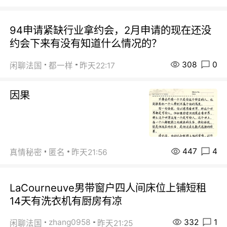
94申请紧缺行业拿约会，2月申请的现在还没
约会下来有没有知道什么情况的？
308
0
闲聊法国
都一样
昨天22:17
因果
447
4
真情秘密
匿名
昨天21:56
LaCourneuve男带窗户四人间床位上铺短租
14天有洗衣机有厨房有凉
332
1
zhang0958
闲聊法国
昨天21:25