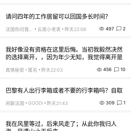
请问四年的工作居留可以回国多长时间？
497
2
法国你问我答
云南小老表
昨天22:06
我好像没有资格在这里后悔。当初我毅然决然
的选择离开，，因为年少无知，我觉得离开是
456
10
真情秘密
匿名
昨天22:03
巴黎有人出行李箱或者不要的行李箱吗？自取
309
1
GOODi
闲聊法国
昨天21:43
我在风里等过，后来风走了；从此你我归人