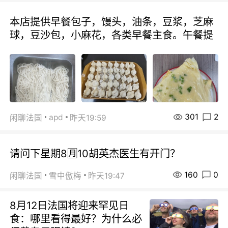
本店提供早餐包子，馒头，油条，豆浆，芝麻
球，豆沙包，小麻花，各类早餐主食。午餐提
301
2
apd
闲聊法国
昨天19:59
请问下星期8🈷️10胡英杰医生有开门？
160
0
闲聊法国
雪中傲梅
昨天19:47
8月12日法国将迎来罕见日
食：哪里看得最好？为什么必