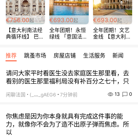
包拼房~
€756.00
€693.00
€693.00
起
起
起
【意大利南法经
全年团期！永恒
全年团期！文艺
典循环线】 巴黎
绿线 「意国法
金线 【意大利一
上下 所有日期铁
南」巴黎上下 去
地】 循环7日游
发！ 全程四星级
意大利 南法 99
全程693欧/人起
推荐
跳蚤市场
房屋店铺
生活服务
新闻
宾馆 108欧/天起
欧/天起 ~包拼房
每周铁发！
全程756欧/位
请问大家平时看医生没去家庭医生那里看，去
看别的医生那里福利局没有补百分之七十，只
13
0
闲聊法国
(_灬_gAEG6
7分钟前
你焦虑是因为你本身就具有完成这件事的能
力，就像你不会为了造不出原子弹而焦虑。所
以