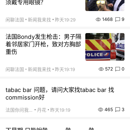
须戴专用眼镜？
1468
9
闲聊法国
新闻我来找
昨天19:29
法国Bondy发生枪击：男子隔
着邻居家门开枪，致对方胸部
重伤
572
0
闲聊法国
新闻我来找
昨天19:19
tabac bar 问题，请问大家找tabac bar 找
commission好
465
3
法国你问我答
丹花
昨天19:19