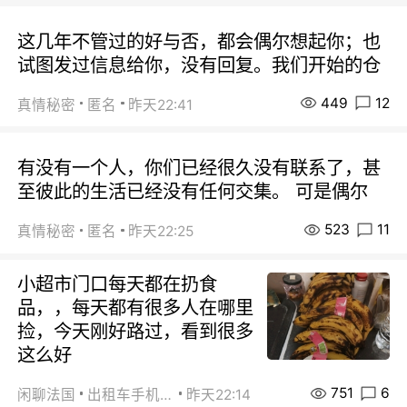
这几年不管过的好与否，都会偶尔想起你；也
试图发过信息给你，没有回复。我们开始的仓
449
12
真情秘密
匿名
昨天22:41
有没有一个人，你们已经很久没有联系了，甚
至彼此的生活已经没有任何交集。 可是偶尔
523
11
真情秘密
匿名
昨天22:25
小超市门口每天都在扔食
品，，每天都有很多人在哪里
捡，今天刚好路过，看到很多
这么好
751
6
闲聊法国
出租车手机0626
昨天22:14