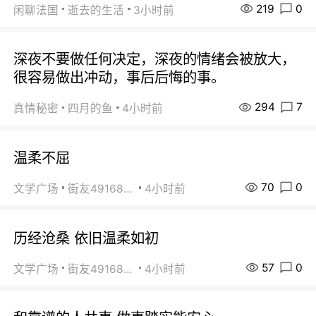
219
0
闲聊法国
逝去的生活
3小时前
深夜不要做任何决定，深夜的情绪会被放大，
很容易做出冲动，事后后悔的事。
294
7
真情秘密
四月的鱼
4小时前
温柔不屈
70
0
文学广场
街友49168527
4小时前
历经沧桑 依旧温柔如初
57
0
文学广场
街友49168527
4小时前