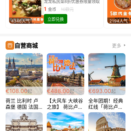
龙龙私房菜8折优惠券限量领取
1
金币
10欧元
立即兑换
4346人气
2194人气
自营商城
更多
€108.00
€488.00
€693.00
起
起
起
荷兰 比利时 卢
【大风车 大峡谷
全年团期！经典
森堡 德国 法国
之旅】 荷比卢德
红线「荷比卢德
超爽玩遍西欧 循
法 巴黎上下 经
法」七天循环 五
环线 全程四星宾
典五国四日游
国 仅售99欧/人/
馆 108欧/人/天
488欧/人
天！巴黎上下！