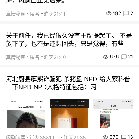
海，风遇山止无后来。
192
2
真情秘密
匿名
昨天21:41
关于前任，我已经很久没有主动提起了。 不是
放下了，也不是还想回头，只是觉得，有些
676
21
真情秘密
匿名
昨天21:40
河北蔚县薜熙诈骗犯 杀猪盘 NPD 给大家科普
一下NPD NPD人格特征包括：习
670
13
闲聊法国
街友38816967
昨天21:38