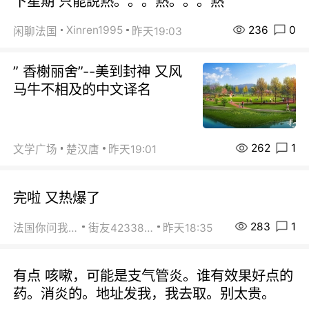
下星期 只能說熱。。。熱。。。熱
236
0
Xinren1995
闲聊法国
昨天19:03
” 香榭丽舍”--美到封神 又风
马牛不相及的中文译名
262
1
文学广场
楚汉唐
昨天19:01
完啦 又热爆了
283
1
法国你问我答
街友42338202
昨天18:35
有点 咳嗽，可能是支气管炎。谁有效果好点的
药。消炎的。地址发我，我去取。别太贵。