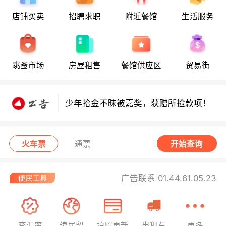
店铺买卖
招聘求职
附近餐馆
生活服务
少年拾金不昧获嘉奖，领走所捡款项！
少年拾金不昧获嘉奖，领走所捡款项！
跳蚤市场
房屋租售
餐馆供应区
贸易街
少年拾金不昧被嘉奖，获赠所捡款项！
西班牙小偷在法行窃被捕！
火车票
通票
开始查询
广告联系 01.44.61.05.23
查汇率
续居留
护照更新
出租车
更多