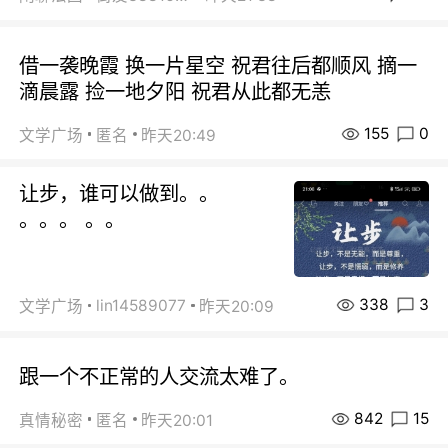
借一袭晚霞 换一片星空 祝君往后都顺风 摘一
滴晨露 捡一地夕阳 祝君从此都无恙
155
0
文学广场
匿名
昨天20:49
让步，谁可以做到。。
。。。 。。
338
3
lin14589077
文学广场
昨天20:09
跟一个不正常的人交流太难了。
842
15
真情秘密
匿名
昨天20:01