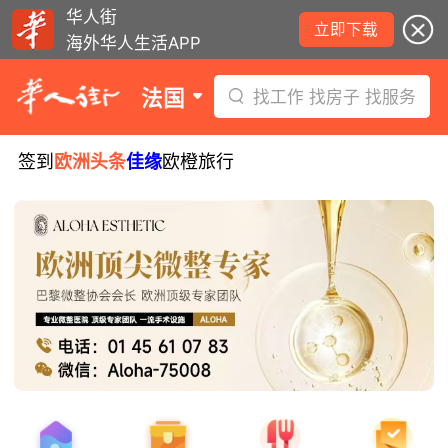
华人街
立即下载
海外华人生活APP
法国
找工作 找房子 找服务
签到
欧洲头条
佳缘
欧橙旅行
少年拾金不昧被嘉奖，获赠所捡款项！
西班牙小偷在法行窃被捕！