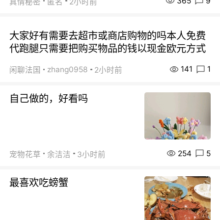
365
9
真情秘密
匿名
2小时前
大家好有需要去超市或商店购物的吗本人免费
代跑腿只需要把购买物品的钱以现金欧元方式
141
1
zhang0958
闲聊法国
2小时前
自己做的，好看吗
254
5
宠物花草
余洁洁
3小时前
最喜欢吃螃蟹