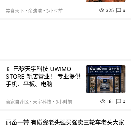
325
6
美食天下
余洁洁
3小时前
📱 巴黎天宇科技 UWIMO
STORE 新店营业！ 专业提供
手机、平板、电脑
181
0
商家自荐区
天宇科技
3小时前
丽岙一带 有碰瓷老头强买强卖三轮车老头大家