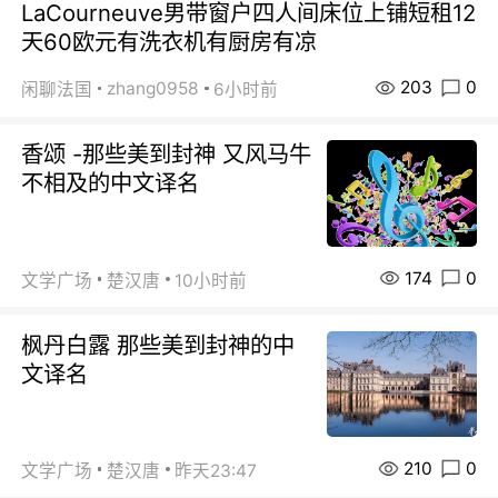
LaCourneuve男带窗户四人间床位上铺短租12
天60欧元有洗衣机有厨房有凉
203
0
zhang0958
闲聊法国
6小时前
香颂 -那些美到封神 又风马牛
不相及的中文译名
174
0
文学广场
楚汉唐
10小时前
枫丹白露 那些美到封神的中
文译名
210
0
文学广场
楚汉唐
昨天23:47