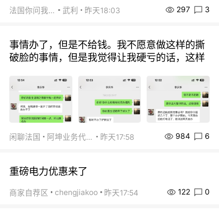
297
3
法国你问我答
武利
昨天18:03
事情办了，但是不给钱。我不愿意做这样的撕
破脸的事情，但是我觉得让我硬亏的话，这样
984
6
闲聊法国
阿坤业务代办
昨天17:58
重磅电力优惠来了
122
0
chengjiakoo
商家自荐区
昨天17:54