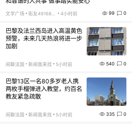
和靠谱的人共事 做事踏实能安心
99
0
文学广场
街友49168527
4小时前
巴黎及法兰西岛进入高温黄色
预警，未来几天热浪将进一步
加剧
540
0
闲聊法国
新闻我来找
5小时前
巴黎13区一名80多岁老人携
两枚手榴弹进入教堂，约百名
教友紧急疏散
335
0
闲聊法国
新闻我来找
5小时前