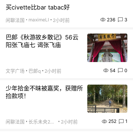
买civette比bar tabac好
236
3
maximeLI
闲聊法国
2小时前
巴郞《秋游故乡散记》56云
阳张飞庙七 谒张飞庙
54
0
文学广场
巴郞q
2小时前
少年拾金不昧被嘉奖，获赠所
捡款项！
252
1
闲聊法国
长乐未央2015
2小时前