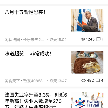
八月十五警惕恐袭！
1245
1
闲聊法国
长乐未央2015
昨天15:02
味道超赞！ 非常成功！
482
4
美食天下
街友40858442
昨天13:47
法国失业率升至8.3%，创近6
年新高！失业人数增至270
万，年轻人失业率超21%