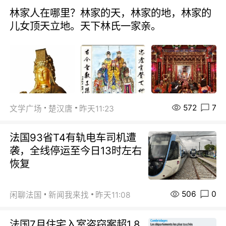
林家人在哪里？林家的天，林家的地，林家的
儿女顶天立地。天下林氏一家亲。
572
7
文学广场
楚汉唐
昨天11:23
法国93省T4有轨电车司机遭
袭，全线停运至今日13时左右
恢复
506
0
闲聊法国
新闻我来找
昨天11:08
法国7月住宅入室盗窃案超1.8