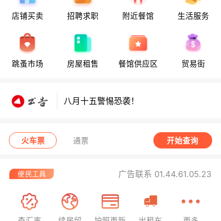
店铺买卖
招聘求职
附近餐馆
生活服务
八月十五警惕恐袭！
跳蚤市场
房屋租售
餐馆供应区
贸易街
八月十五警惕恐袭！
八月十五警惕恐袭！
火车票
通票
开始查询
广告联系 01.44.61.05.23
查汇率
续居留
护照更新
出租车
更多