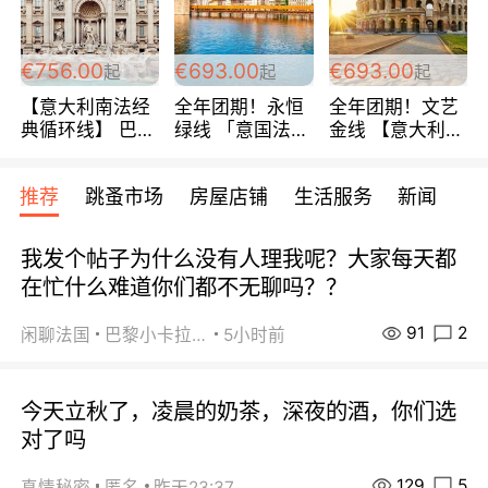
包拼房~
€756.00
€693.00
€693.00
起
起
起
【意大利南法经
全年团期！永恒
全年团期！文艺
典循环线】 巴黎
绿线 「意国法
金线 【意大利一
上下 所有日期铁
南」巴黎上下 去
地】 循环7日游
发！ 全程四星级
意大利 南法 99
全程693欧/人起
推荐
跳蚤市场
房屋店铺
生活服务
新闻
宾馆 108欧/天起
欧/天起 ~包拼房
每周铁发！
全程756欧/位
我发个帖子为什么没有人理我呢？大家每天都
在忙什么难道你们都不无聊吗？？
91
2
闲聊法国
巴黎小卡拉咪
5小时前
今天立秋了，凌晨的奶茶，深夜的酒，你们选
对了吗
129
5
真情秘密
匿名
昨天23:37