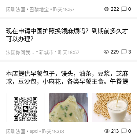
222
0
闲聊法国
巴黎地宝
昨天18:57
现在申请中国护照换领麻烦吗？到期前多久才
可以办理？
229
3
法国你问我答
新城市
昨天18:57
本店提供早餐包子，馒头，油条，豆浆，芝麻
球，豆沙包，小麻花，各类早餐主食。午餐提
213
0
apd
闲聊法国
昨天18:08