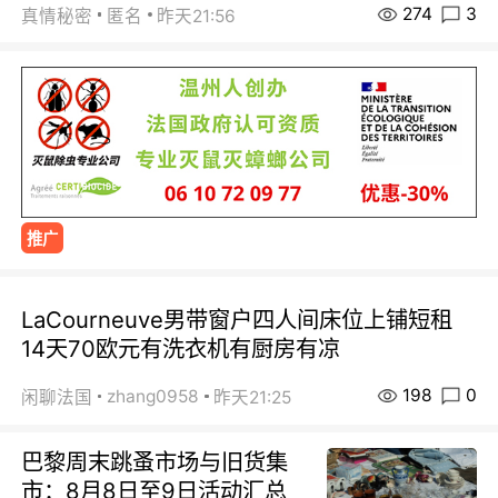
274
3
真情秘密
匿名
昨天21:56
推广
LaCourneuve男带窗户四人间床位上铺短租
14天70欧元有洗衣机有厨房有凉
198
0
zhang0958
闲聊法国
昨天21:25
巴黎周末跳蚤市场与旧货集
市：8月8日至9日活动汇总