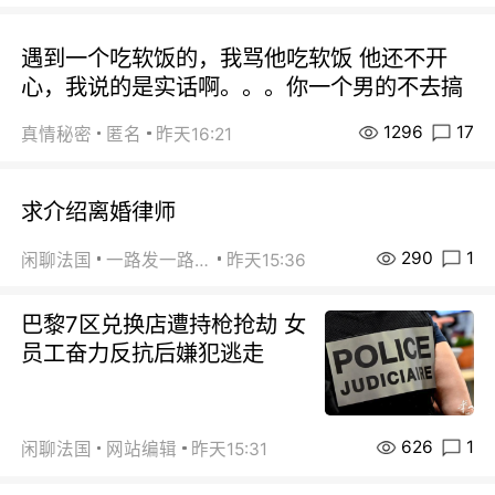
遇到一个吃软饭的，我骂他吃软饭 他还不开
心，我说的是实话啊。。。你一个男的不去搞
1296
17
真情秘密
匿名
昨天16:21
求介绍离婚律师
290
1
闲聊法国
一路发一路发
昨天15:36
巴黎7区兑换店遭持枪抢劫 女
员工奋力反抗后嫌犯逃走
626
1
闲聊法国
网站编辑
昨天15:31