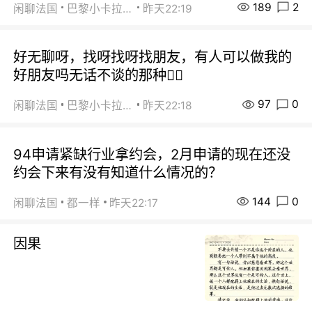
189
2
闲聊法国
巴黎小卡拉咪
昨天22:19
好无聊呀，找呀找呀找朋友，有人可以做我的
好朋友吗无话不谈的那种😮‍💨
97
0
闲聊法国
巴黎小卡拉咪
昨天22:18
94申请紧缺行业拿约会，2月申请的现在还没
约会下来有没有知道什么情况的？
144
0
闲聊法国
都一样
昨天22:17
因果