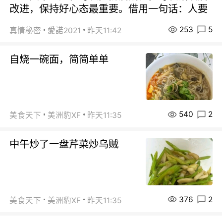
改进，保持好心态最重要。借用一句话：人要
253
5
真情秘密
愛諾2021
昨天11:42
自烧一碗面，简简单单
540
2
美食天下
美洲豹XF
昨天11:35
中午炒了一盘芹菜炒乌贼
376
2
美食天下
美洲豹XF
昨天11:35