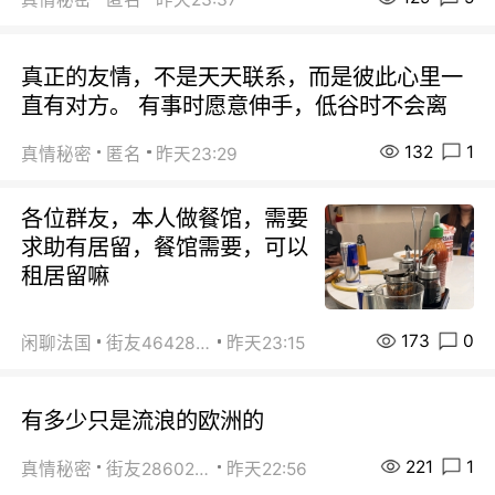
真正的友情，不是天天联系，而是彼此心里一
直有对方。 有事时愿意伸手，低谷时不会离
132
1
真情秘密
匿名
昨天23:29
各位群友，本人做餐馆，需要
求助有居留，餐馆需要，可以
租居留嘛
173
0
闲聊法国
街友46428878
昨天23:15
有多少只是流浪的欧洲的
221
1
真情秘密
街友28602925
昨天22:56