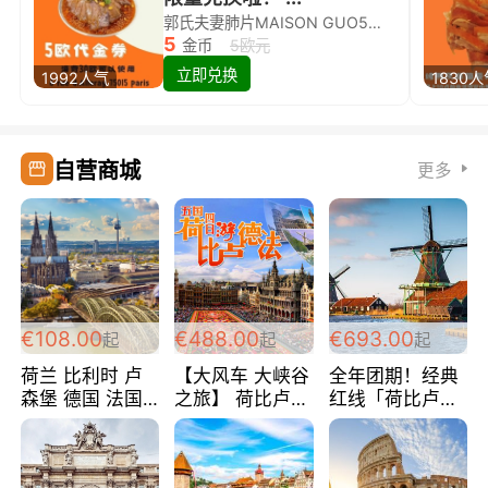
郭氏夫妻肺片MAISON GUO5欧代金券限量兑换啦！
5
金币
5欧元
立即兑换
1992人气
1830
自营商城
更多
€108.00
€488.00
€693.00
起
起
起
荷兰 比利时 卢
【大风车 大峡谷
全年团期！经典
森堡 德国 法国
之旅】 荷比卢德
红线「荷比卢德
超爽玩遍西欧 循
法 巴黎上下 经
法」七天循环 五
环线 全程四星宾
典五国四日游
国 仅售99欧/人/
馆 108欧/人/天
488欧/人
天！巴黎上下！