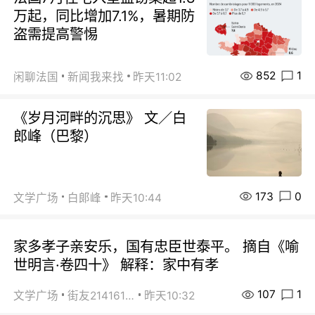
万起，同比增加7.1%，暑期防
盗需提高警惕
852
1
闲聊法国
新闻我来找
昨天11:02
《岁月河畔的沉思》 文／白
郎峰（巴黎）
173
0
文学广场
白郞峰
昨天10:44
家多孝子亲安乐，国有忠臣世泰平。 摘自《喻
世明言·卷四十》 解释：家中有孝
107
1
文学广场
街友21416156
昨天10:32