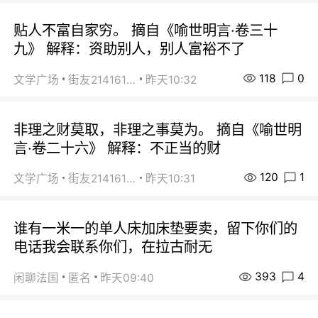
贴人不富自家穷。 摘自《喻世明言·卷三十
九》 解释：资助别人，别人富裕不了
118
0
文学广场
街友21416156
昨天10:32
非理之财莫取，非理之事莫为。 摘自《喻世明
言·卷二十六》 解释：不正当的财
120
1
文学广场
街友21416156
昨天10:31
谁有一米一的单人床加床垫要卖，留下你们的
电话我会联系你们，在拉古耐无
393
4
闲聊法国
匿名
昨天09:40