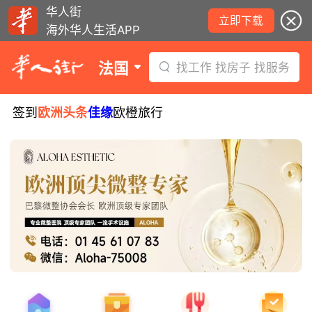
华人街
立即下载
海外华人生活APP
法国
找工作 找房子 找服务
签到
欧洲头条
佳缘
欧橙旅行