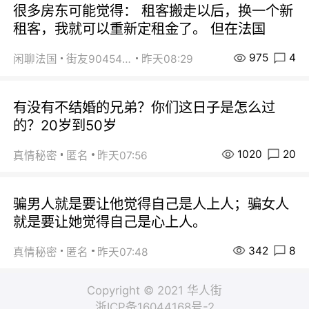
很多房东可能觉得： 租客搬走以后，换一个新
租客，我就可以重新定租金了。 但在法国
975
4
闲聊法国
街友90454511
昨天08:29
有没有不结婚的兄弟？你们这日子是怎么过
的？20岁到50岁
1020
20
真情秘密
匿名
昨天07:56
骗男人就是要让他觉得自己是人上人；骗女人
就是要让她觉得自己是心上人。
342
8
真情秘密
匿名
昨天07:48
Copyright © 2021 华人街
浙ICP备16044168号-2