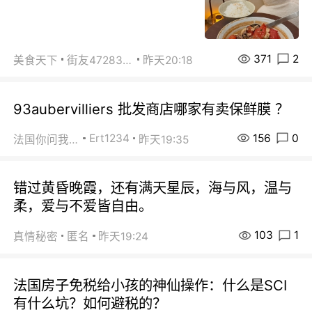
371
2
美食天下
街友472838572
昨天20:18
93aubervilliers 批发商店哪家有卖保鲜膜 ？
156
0
Ert1234
法国你问我答
昨天19:35
错过黄昏晚霞，还有满天星辰，海与风，温与
柔，爱与不爱皆自由。
103
1
真情秘密
匿名
昨天19:24
法国房子免税给小孩的神仙操作：什么是SCI
有什么坑？如何避税的？