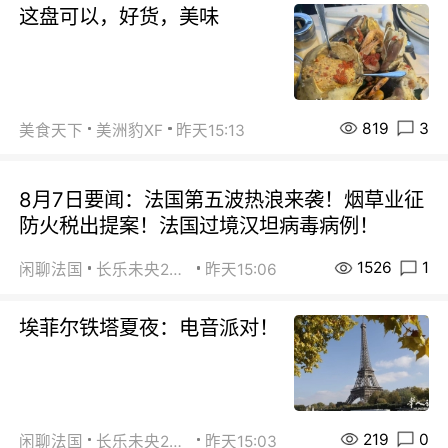
这盘可以，好货，美味
819
3
美食天下
美洲豹XF
昨天15:13
8月7日要闻：法国第五波热浪来袭！烟草业征
防火税出提案！法国过境汉坦病毒病例！
1526
1
闲聊法国
长乐未央2015
昨天15:06
埃菲尔铁塔夏夜：电音派对！
219
0
闲聊法国
长乐未央2015
昨天15:03