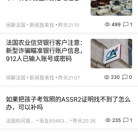
499
1
闲聊法国
新闻我来找
昨天21:10
法国农业信贷银行客户注意：
新型诈骗瞄准银行账户信息，
912人已输入账号或密码
230
0
闲聊法国
新闻我来找
昨天21:07
如果把孩子考驾照的ASSR2证明找不到了怎么
办，可以补吗
235
1
法国你问我答
街友65463281
昨天20:36