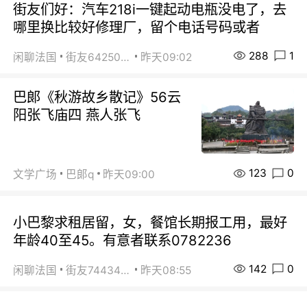
街友们好：汽车218i一键起动电瓶没电了，去
哪里换比较好修理厂，留个电话号码或者
288
1
闲聊法国
街友64250024
昨天09:02
巴郞《秋游故乡散记》56云
阳张飞庙四 燕人张飞
123
0
文学广场
巴郞q
昨天09:00
小巴黎求租居留，女，餐馆长期报工用，最好
年龄40至45。有意者联系0782236
142
0
闲聊法国
街友74434350
昨天08:55