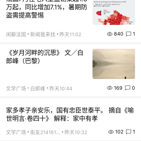
万起，同比增加7.1%，暑期防
盗需提高警惕
840
1
闲聊法国
新闻我来找
昨天11:02
《岁月河畔的沉思》 文／白
郎峰（巴黎）
169
0
文学广场
白郞峰
昨天10:44
家多孝子亲安乐，国有忠臣世泰平。 摘自《喻
世明言·卷四十》 解释：家中有孝
102
1
文学广场
街友21416156
昨天10:32