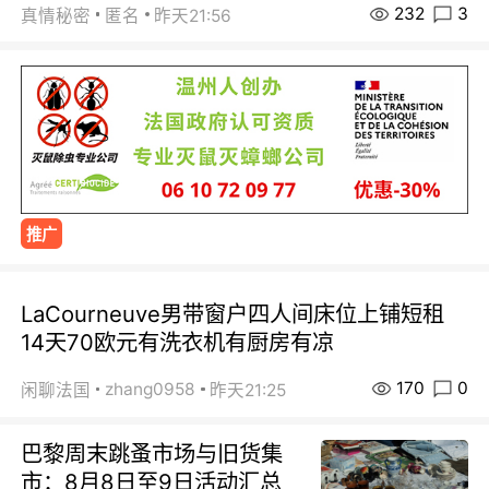
232
3
真情秘密
匿名
昨天21:56
推广
LaCourneuve男带窗户四人间床位上铺短租
14天70欧元有洗衣机有厨房有凉
170
0
zhang0958
闲聊法国
昨天21:25
巴黎周末跳蚤市场与旧货集
市：8月8日至9日活动汇总