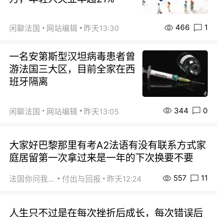
466
1
闲聊法国
网站编辑
昨天13:30
一名安第斯型汉坦病毒患者曾
游法国三大区，目前全家在西
班牙隔离
344
0
闲聊法国
网站编辑
昨天13:05
大家好巴黎那里有考A2法语有没有联系方式家
庭居留第一次拿过来是一年的下次换要不要
557
11
法国你问我答
付出与回报
昨天12:24
人生只不过是在每次挫折后成长，每次错误后