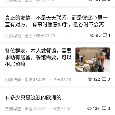
真正的友情，不是天天联系，而是彼此心里一
直有对方。 有事时愿意伸手，低谷时不会离
95
1
真情秘密
匿名
昨天23:29
各位群友，本人做餐馆，需要
求助有居留，餐馆需要，可以
租居留嘛
122
0
闲聊法国
街友46428878
昨天23:15
有多少只是流浪的欧洲的
138
0
真情秘密
街友28602925
昨天22:56