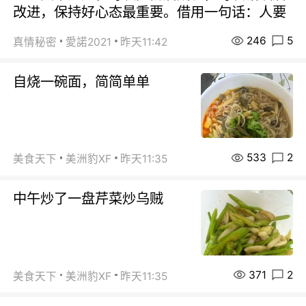
改进，保持好心态最重要。借用一句话：人要
246
5
真情秘密
愛諾2021
昨天11:42
自烧一碗面，简简单单
533
2
美食天下
美洲豹XF
昨天11:35
中午炒了一盘芹菜炒乌贼
371
2
美食天下
美洲豹XF
昨天11:35