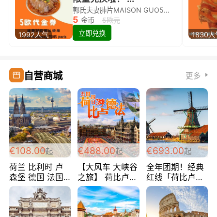
郭氏夫妻肺片MAISON GUO5欧代金券限量兑换啦！
5
金币
5欧元
立即兑换
1992人气
1830
自营商城
更多
€108.00
€488.00
€693.00
起
起
起
荷兰 比利时 卢
【大风车 大峡谷
全年团期！经典
森堡 德国 法国
之旅】 荷比卢德
红线「荷比卢德
超爽玩遍西欧 循
法 巴黎上下 经
法」七天循环 五
环线 全程四星宾
典五国四日游
国 仅售99欧/人/
馆 108欧/人/天
488欧/人
天！巴黎上下！