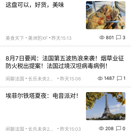
这盘可以，好货，美味
801
3
美食天下
美洲豹XF
昨天15:13
8月7日要闻：法国第五波热浪来袭！烟草业征
防火税出提案！法国过境汉坦病毒病例！
1487
1
闲聊法国
长乐未央2015
昨天15:06
埃菲尔铁塔夏夜：电音派对！
208
0
闲聊法国
长乐未央2015
昨天15:03