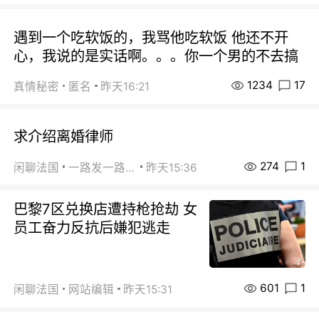
遇到一个吃软饭的，我骂他吃软饭 他还不开
心，我说的是实话啊。。。你一个男的不去搞
1234
17
真情秘密
匿名
昨天16:21
求介绍离婚律师
274
1
闲聊法国
一路发一路发
昨天15:36
巴黎7区兑换店遭持枪抢劫 女
员工奋力反抗后嫌犯逃走
601
1
闲聊法国
网站编辑
昨天15:31