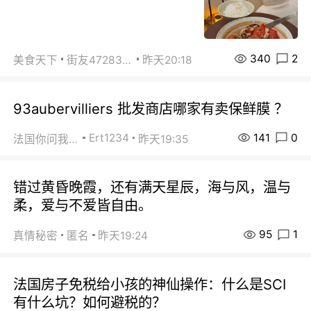
340
2
美食天下
街友472838572
昨天20:18
93aubervilliers 批发商店哪家有卖保鲜膜 ？
141
0
Ert1234
法国你问我答
昨天19:35
错过黄昏晚霞，还有满天星辰，海与风，温与
柔，爱与不爱皆自由。
95
1
真情秘密
匿名
昨天19:24
法国房子免税给小孩的神仙操作：什么是SCI
有什么坑？如何避税的？