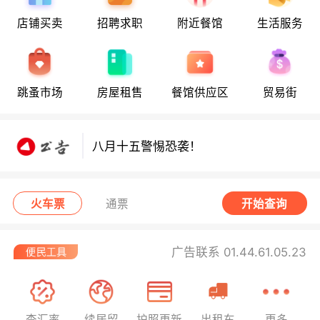
店铺买卖
招聘求职
附近餐馆
生活服务
跳蚤市场
房屋租售
餐馆供应区
贸易街
八月十五警惕恐袭！
八月十五警惕恐袭！
八月十五警惕恐袭！
火车票
通票
开始查询
广告联系 01.44.61.05.23
查汇率
续居留
护照更新
出租车
更多