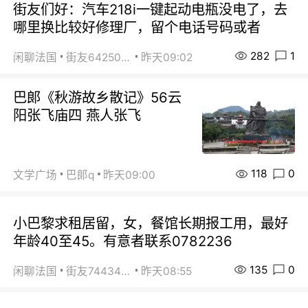
街友们好：汽车218i一键起动电瓶没电了，去
哪里换比较好修理厂，留个电话号码或者
282
1
闲聊法国
街友64250024
昨天09:02
巴郞《秋游故乡散记》56云
阳张飞庙四 燕人张飞
118
0
文学广场
巴郞q
昨天09:00
小巴黎求租居留，女，餐馆长期报工用，最好
年龄40至45。有意者联系0782236
135
0
闲聊法国
街友74434350
昨天08:55