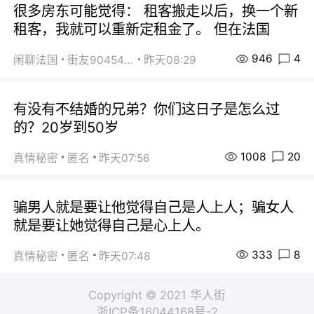
很多房东可能觉得： 租客搬走以后，换一个新
租客，我就可以重新定租金了。 但在法国
946
4
闲聊法国
街友90454511
昨天08:29
有没有不结婚的兄弟？你们这日子是怎么过
的？20岁到50岁
1008
20
真情秘密
匿名
昨天07:56
骗男人就是要让他觉得自己是人上人；骗女人
就是要让她觉得自己是心上人。
333
8
真情秘密
匿名
昨天07:48
Copyright © 2021 华人街
浙ICP备16044168号-2