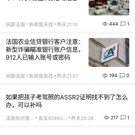
444
1
闲聊法国
新闻我来找
昨天21:10
法国农业信贷银行客户注意：
新型诈骗瞄准银行账户信息，
912人已输入账号或密码
194
0
闲聊法国
新闻我来找
昨天21:07
如果把孩子考驾照的ASSR2证明找不到了怎么
办，可以补吗
217
1
法国你问我答
街友65463281
昨天20:36