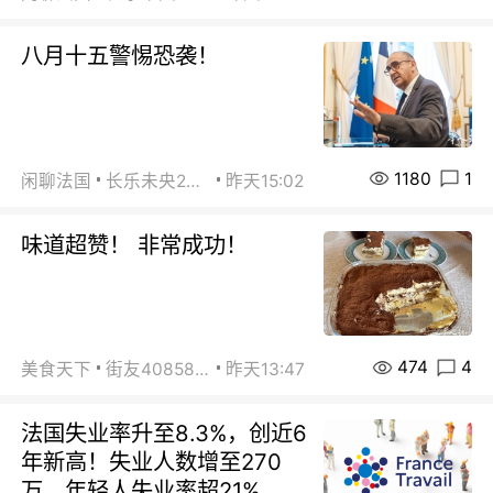
八月十五警惕恐袭！
1180
1
闲聊法国
长乐未央2015
昨天15:02
味道超赞！ 非常成功！
474
4
美食天下
街友40858442
昨天13:47
法国失业率升至8.3%，创近6
年新高！失业人数增至270
万，年轻人失业率超21%