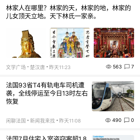
林家人在哪里？林家的天，林家的地，林家的
儿女顶天立地。天下林氏一家亲。
563
7
文学广场
楚汉唐
昨天11:23
法国93省T4有轨电车司机遭
袭，全线停运至今日13时左右
恢复
490
0
闲聊法国
新闻我来找
昨天11:08
法国7月住宅入室盗窃案超1.8