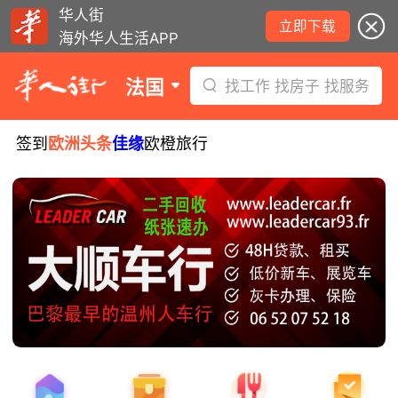
华人街
立即下载
海外华人生活APP
法国
找工作 找房子 找服务
签到
欧洲头条
佳缘
欧橙旅行