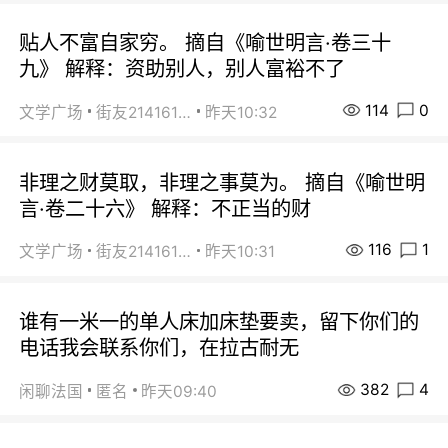
贴人不富自家穷。 摘自《喻世明言·卷三十
九》 解释：资助别人，别人富裕不了
114
0
文学广场
街友21416156
昨天10:32
非理之财莫取，非理之事莫为。 摘自《喻世明
言·卷二十六》 解释：不正当的财
116
1
文学广场
街友21416156
昨天10:31
谁有一米一的单人床加床垫要卖，留下你们的
电话我会联系你们，在拉古耐无
382
4
闲聊法国
匿名
昨天09:40