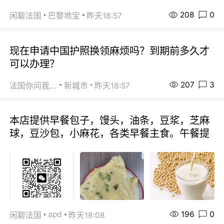
208
0
闲聊法国
巴黎地宝
昨天18:57
现在申请中国护照换领麻烦吗？到期前多久才
可以办理？
207
3
法国你问我答
新城市
昨天18:57
本店提供早餐包子，馒头，油条，豆浆，芝麻
球，豆沙包，小麻花，各类早餐主食。午餐提
196
0
apd
闲聊法国
昨天18:08