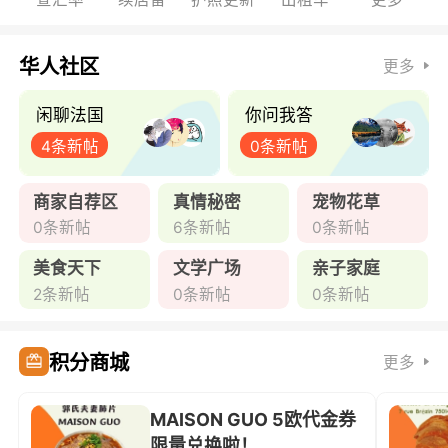
华人社区
更多
闲聊法国
你问我答
4条新帖
0条新帖
商家自荐区
真情秘密
宠物花草
0条新帖
6条新帖
0条新帖
美食天下
文学广场
亲子家庭
2条新帖
0条新帖
0条新帖
积分商城
更多
MAISON GUO 5欧代金券
限量兑换啦！ ...