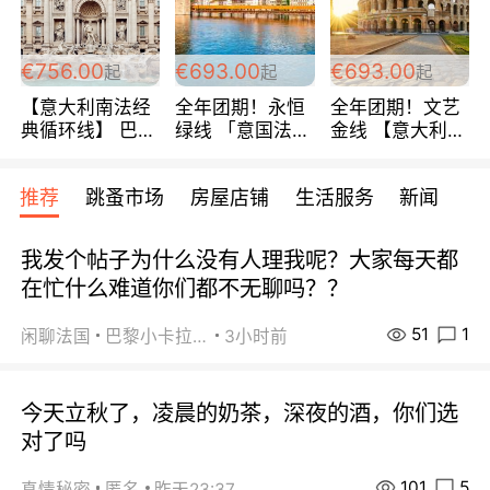
包拼房~
€756.00
€693.00
€693.00
起
起
起
【意大利南法经
全年团期！永恒
全年团期！文艺
典循环线】 巴黎
绿线 「意国法
金线 【意大利一
上下 所有日期铁
南」巴黎上下 去
地】 循环7日游
发！ 全程四星级
意大利 南法 99
全程693欧/人起
推荐
跳蚤市场
房屋店铺
生活服务
新闻
宾馆 108欧/天起
欧/天起 ~包拼房
每周铁发！
全程756欧/位
我发个帖子为什么没有人理我呢？大家每天都
在忙什么难道你们都不无聊吗？？
51
1
闲聊法国
巴黎小卡拉咪
3小时前
今天立秋了，凌晨的奶茶，深夜的酒，你们选
对了吗
101
5
真情秘密
匿名
昨天23:37