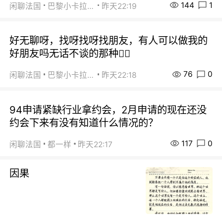
144
1
闲聊法国
巴黎小卡拉咪
昨天22:19
好无聊呀，找呀找呀找朋友，有人可以做我的
好朋友吗无话不谈的那种😮‍💨
76
0
闲聊法国
巴黎小卡拉咪
昨天22:18
94申请紧缺行业拿约会，2月申请的现在还没
约会下来有没有知道什么情况的？
117
0
闲聊法国
都一样
昨天22:17
因果