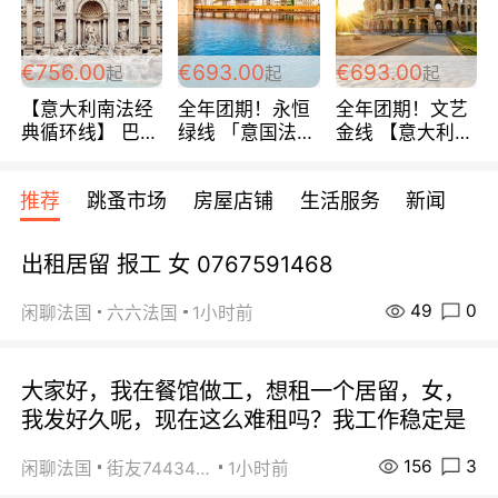
包拼房~
€756.00
€693.00
€693.00
起
起
起
【意大利南法经
全年团期！永恒
全年团期！文艺
典循环线】 巴黎
绿线 「意国法
金线 【意大利一
上下 所有日期铁
南」巴黎上下 去
地】 循环7日游
发！ 全程四星级
意大利 南法 99
全程693欧/人起
推荐
跳蚤市场
房屋店铺
生活服务
新闻
宾馆 108欧/天起
欧/天起 ~包拼房
每周铁发！
全程756欧/位
出租居留 报工 女 0767591468
49
0
闲聊法国
六六法国
1小时前
大家好，我在餐馆做工，想租一个居留，女，
我发好久呢，现在这么难租吗？我工作稳定是
156
3
闲聊法国
街友74434350
1小时前