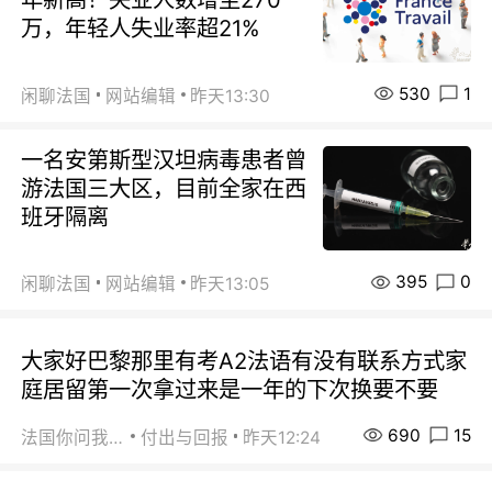
万，年轻人失业率超21%
530
1
闲聊法国
网站编辑
昨天13:30
一名安第斯型汉坦病毒患者曾
游法国三大区，目前全家在西
班牙隔离
395
0
闲聊法国
网站编辑
昨天13:05
大家好巴黎那里有考A2法语有没有联系方式家
庭居留第一次拿过来是一年的下次换要不要
690
15
法国你问我答
付出与回报
昨天12:24