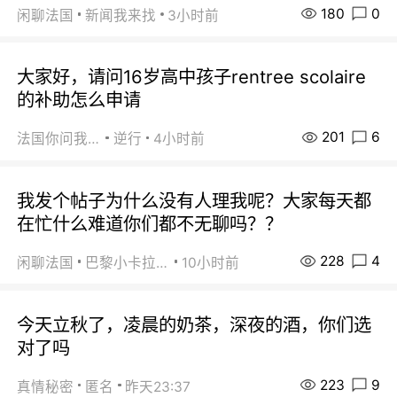
180
0
闲聊法国
新闻我来找
3小时前
大家好，请问16岁高中孩子rentree scolaire
的补助怎么申请
201
6
法国你问我答
逆行
4小时前
我发个帖子为什么没有人理我呢？大家每天都
在忙什么难道你们都不无聊吗？？
228
4
闲聊法国
巴黎小卡拉咪
10小时前
今天立秋了，凌晨的奶茶，深夜的酒，你们选
对了吗
223
9
真情秘密
匿名
昨天23:37