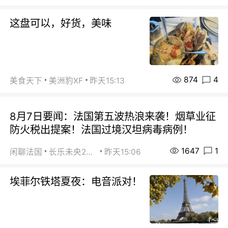
这盘可以，好货，美味
874
4
美食天下
美洲豹XF
昨天15:13
8月7日要闻：法国第五波热浪来袭！烟草业征
防火税出提案！法国过境汉坦病毒病例！
1647
1
闲聊法国
长乐未央2015
昨天15:06
埃菲尔铁塔夏夜：电音派对！