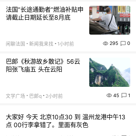
法国“长途通勤者”燃油补贴申
请截止日期延长至8月底
295
0
闲聊法国
新闻我来找
1小时前
巴郞《秋游故乡散记》56云
阳张飞庙五 头在云阳
45
1
文学广场
巴郞q
2小时前
大家好 今天 北京10点30 到 温州龙港中午13
点 00行李拿错了。里面有灰色