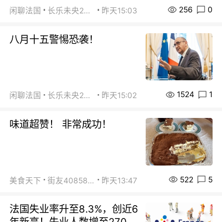
256
0
闲聊法国
长乐未央2015
昨天15:03
八月十五警惕恐袭！
1524
1
闲聊法国
长乐未央2015
昨天15:02
味道超赞！ 非常成功！
522
5
美食天下
街友40858442
昨天13:47
法国失业率升至8.3%，创近6
年新高！失业人数增至270