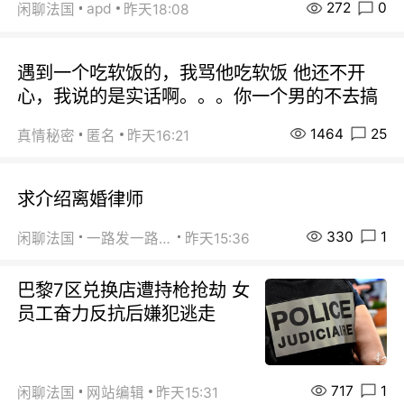
272
0
apd
闲聊法国
昨天18:08
遇到一个吃软饭的，我骂他吃软饭 他还不开
心，我说的是实话啊。。。你一个男的不去搞
1464
25
真情秘密
匿名
昨天16:21
求介绍离婚律师
330
1
闲聊法国
一路发一路发
昨天15:36
巴黎7区兑换店遭持枪抢劫 女
员工奋力反抗后嫌犯逃走
717
1
闲聊法国
网站编辑
昨天15:31