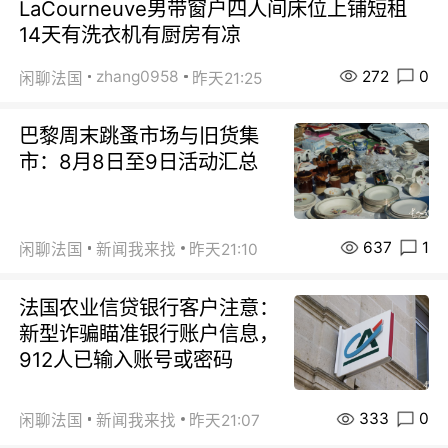
LaCourneuve男带窗户四人间床位上铺短租
14天有洗衣机有厨房有凉
272
0
zhang0958
闲聊法国
昨天21:25
巴黎周末跳蚤市场与旧货集
市：8月8日至9日活动汇总
637
1
闲聊法国
新闻我来找
昨天21:10
法国农业信贷银行客户注意：
新型诈骗瞄准银行账户信息，
912人已输入账号或密码
333
0
闲聊法国
新闻我来找
昨天21:07