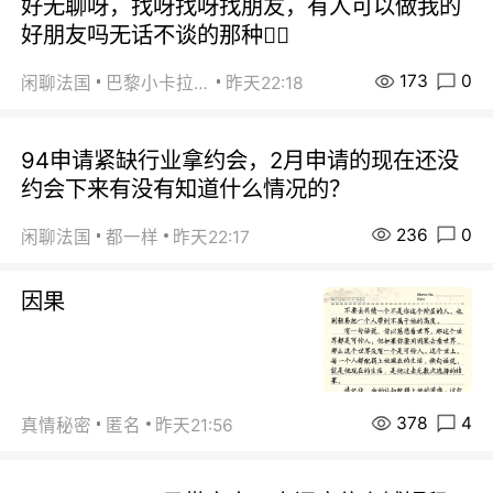
好无聊呀，找呀找呀找朋友，有人可以做我的
好朋友吗无话不谈的那种😮‍💨
173
0
闲聊法国
巴黎小卡拉咪
昨天22:18
94申请紧缺行业拿约会，2月申请的现在还没
约会下来有没有知道什么情况的？
236
0
闲聊法国
都一样
昨天22:17
因果
378
4
真情秘密
匿名
昨天21:56