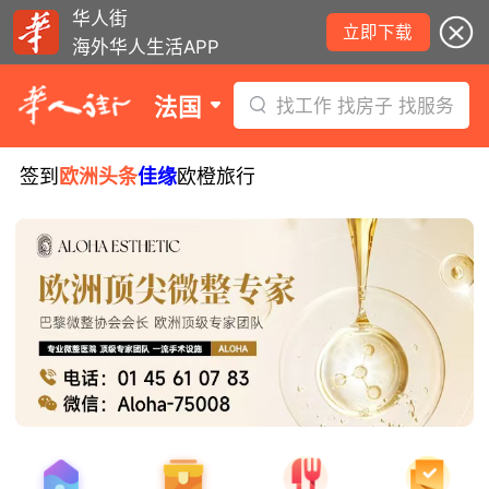
华人街
立即下载
海外华人生活APP
法国
找工作 找房子 找服务
签到
欧洲头条
佳缘
欧橙旅行