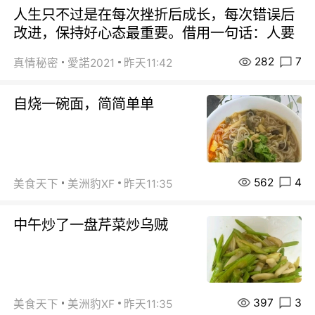
人生只不过是在每次挫折后成长，每次错误后
改进，保持好心态最重要。借用一句话：人要
282
7
真情秘密
愛諾2021
昨天11:42
自烧一碗面，简简单单
562
4
美食天下
美洲豹XF
昨天11:35
中午炒了一盘芹菜炒乌贼
397
3
美食天下
美洲豹XF
昨天11:35