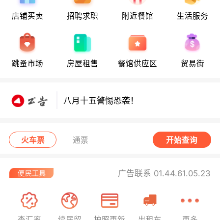
店铺买卖
招聘求职
附近餐馆
生活服务
八月十五警惕恐袭！
跳蚤市场
房屋租售
餐馆供应区
贸易街
八月十五警惕恐袭！
八月十五警惕恐袭！
火车票
通票
开始查询
广告联系 01.44.61.05.23
查汇率
续居留
护照更新
出租车
更多