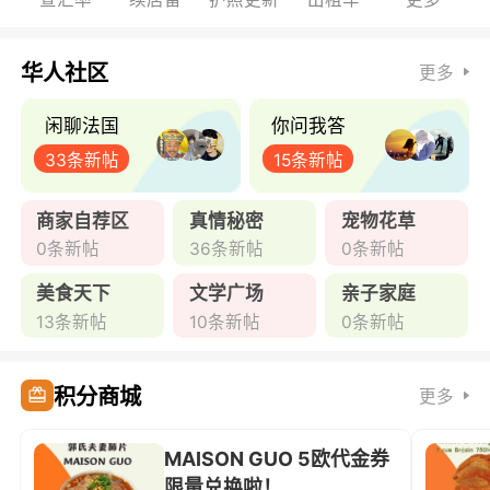
华人社区
更多
闲聊法国
你问我答
33条新帖
15条新帖
商家自荐区
真情秘密
宠物花草
0条新帖
36条新帖
0条新帖
美食天下
文学广场
亲子家庭
13条新帖
10条新帖
0条新帖
积分商城
更多
MAISON GUO 5欧代金券
限量兑换啦！ ...