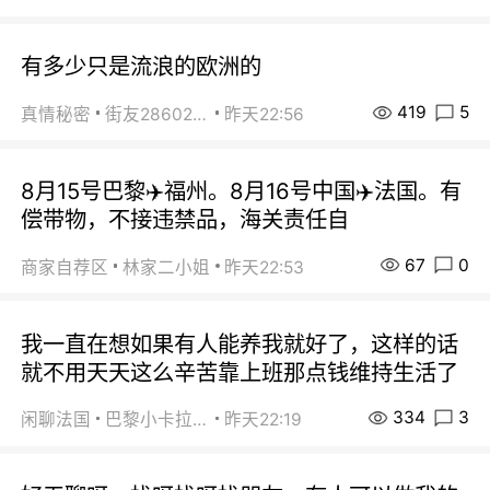
有多少只是流浪的欧洲的
419
5
真情秘密
街友28602925
昨天22:56
8月15号巴黎✈️福州。8月16号中国✈️法国。有
偿带物，不接违禁品，海关责任自
67
0
商家自荐区
林家二小姐
昨天22:53
我一直在想如果有人能养我就好了，这样的话
就不用天天这么辛苦靠上班那点钱维持生活了
334
3
闲聊法国
巴黎小卡拉咪
昨天22:19