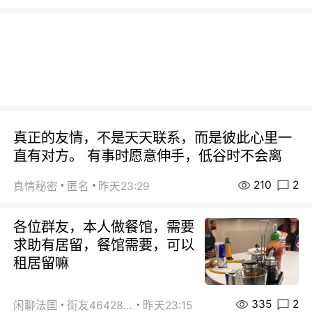
真正的友情，不是天天联系，而是彼此心里一
直有对方。 有事时愿意伸手，低谷时不会离
210
2
真情秘密
匿名
昨天23:29
各位群友，本人做餐馆，需要
求助有居留，餐馆需要，可以
租居留嘛
335
2
闲聊法国
街友46428878
昨天23:15