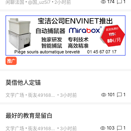
174
1
闲聊法国
@国_uz5i7
2小时前
推广
莫借他人定锚
101
1
文学广场
街友49168527
3小时前
最好的教育是留白
103
1
文学广场
街友49168527
3小时前