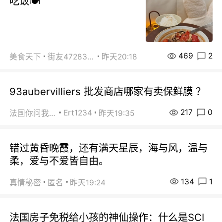
吃饭🍽️
469
2
美食天下
街友472838572
昨天20:18
93aubervilliers 批发商店哪家有卖保鲜膜 ？
217
0
Ert1234
法国你问我答
昨天19:35
错过黄昏晚霞，还有满天星辰，海与风，温与
柔，爱与不爱皆自由。
134
1
真情秘密
匿名
昨天19:24
法国房子免税给小孩的神仙操作：什么是SCI