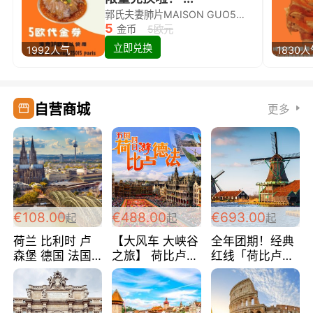
郭氏夫妻肺片MAISON GUO5欧代金券限量兑换啦！
5
金币
5欧元
立即兑换
1992人气
1830
自营商城
更多
€108.00
€488.00
€693.00
起
起
起
荷兰 比利时 卢
【大风车 大峡谷
全年团期！经典
森堡 德国 法国
之旅】 荷比卢德
红线「荷比卢德
超爽玩遍西欧 循
法 巴黎上下 经
法」七天循环 五
环线 全程四星宾
典五国四日游
国 仅售99欧/人/
馆 108欧/人/天
488欧/人
天！巴黎上下！