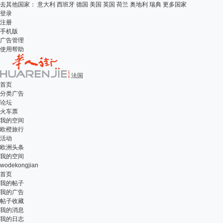
去其他国家：
意大利
西班牙
德国
美国
英国
荷兰
奥地利
瑞典
更多国家
登录
注册
手机版
广告管理
使用帮助
法国
首页
分类广告
论坛
火车票
我的空间
欧橙旅行
活动
欧洲头条
我的空间
wodekongjian
首页
我的帖子
我的广告
帖子收藏
我的消息
我的日志