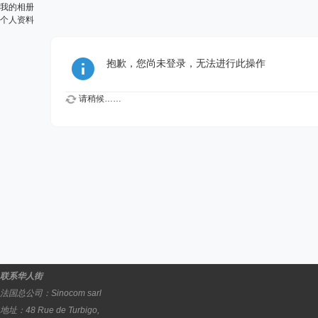
我的相册
个人资料
抱歉，您尚未登录，无法进行此操作
请稍候……
联系华人街
法国总公司：
Sinocom sarl
地址：
48 Rue de Turbigo,