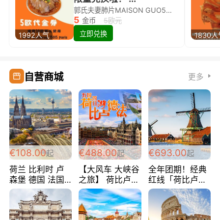
郭氏夫妻肺片MAISON GUO5欧代金券限量兑换啦！
5
金币
5欧元
立即兑换
1992人气
1830
自营商城
更多
€108.00
€488.00
€693.00
起
起
起
荷兰 比利时 卢
【大风车 大峡谷
全年团期！经典
森堡 德国 法国
之旅】 荷比卢德
红线「荷比卢德
超爽玩遍西欧 循
法 巴黎上下 经
法」七天循环 五
环线 全程四星宾
典五国四日游
国 仅售99欧/人/
馆 108欧/人/天
488欧/人
天！巴黎上下！