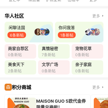
华人社区
更多
闲聊法国
你问我答
6条新帖
1条新帖
商家自荐区
真情秘密
宠物花草
0条新帖
7条新帖
0条新帖
美食天下
文学广场
亲子家庭
2条新帖
0条新帖
0条新帖
积分商城
更多
MAISON GUO 5欧代金券
限量兑换啦！ ...