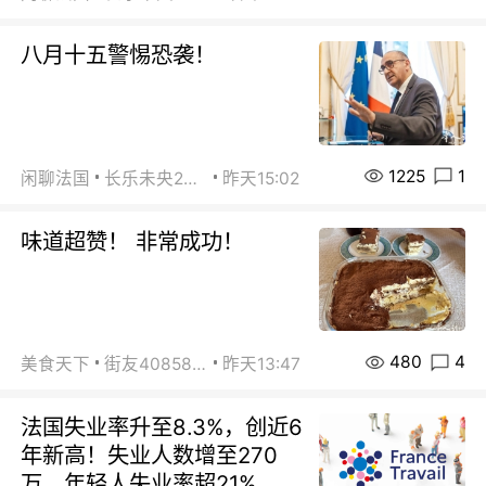
八月十五警惕恐袭！
1225
1
闲聊法国
长乐未央2015
昨天15:02
味道超赞！ 非常成功！
480
4
美食天下
街友40858442
昨天13:47
法国失业率升至8.3%，创近6
年新高！失业人数增至270
万，年轻人失业率超21%