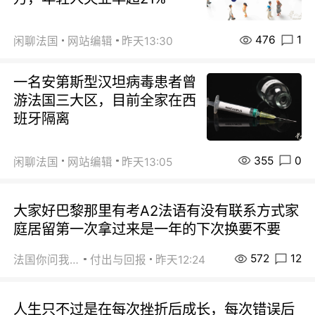
476
1
闲聊法国
网站编辑
昨天13:30
一名安第斯型汉坦病毒患者曾
游法国三大区，目前全家在西
班牙隔离
355
0
闲聊法国
网站编辑
昨天13:05
大家好巴黎那里有考A2法语有没有联系方式家
庭居留第一次拿过来是一年的下次换要不要
572
12
法国你问我答
付出与回报
昨天12:24
人生只不过是在每次挫折后成长，每次错误后