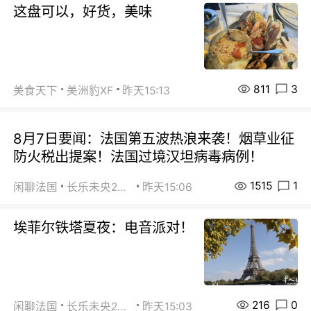
这盘可以，好货，美味
811
3
美食天下
美洲豹XF
昨天15:13
8月7日要闻：法国第五波热浪来袭！烟草业征
防火税出提案！法国过境汉坦病毒病例！
1515
1
闲聊法国
长乐未央2015
昨天15:06
埃菲尔铁塔夏夜：电音派对！
216
0
闲聊法国
长乐未央2015
昨天15:03