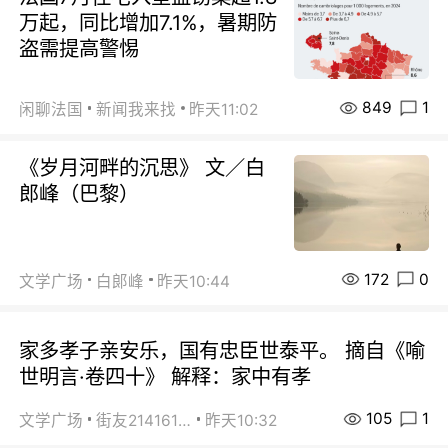
万起，同比增加7.1%，暑期防
盗需提高警惕
849
1
闲聊法国
新闻我来找
昨天11:02
《岁月河畔的沉思》 文／白
郎峰（巴黎）
172
0
文学广场
白郞峰
昨天10:44
家多孝子亲安乐，国有忠臣世泰平。 摘自《喻
世明言·卷四十》 解释：家中有孝
105
1
文学广场
街友21416156
昨天10:32