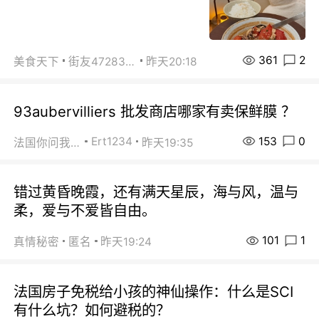
361
2
美食天下
街友472838572
昨天20:18
93aubervilliers 批发商店哪家有卖保鲜膜 ？
153
0
Ert1234
法国你问我答
昨天19:35
错过黄昏晚霞，还有满天星辰，海与风，温与
柔，爱与不爱皆自由。
101
1
真情秘密
匿名
昨天19:24
法国房子免税给小孩的神仙操作：什么是SCI
有什么坑？如何避税的？