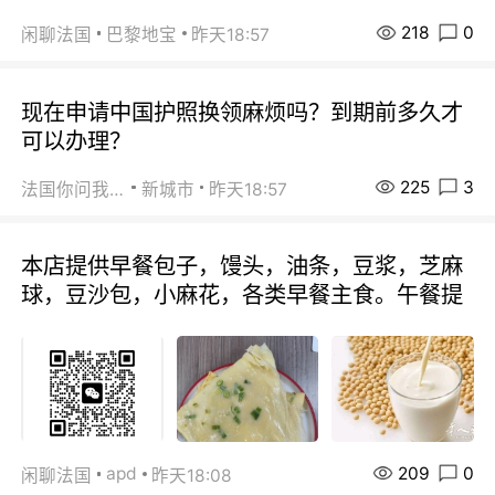
218
0
闲聊法国
巴黎地宝
昨天18:57
现在申请中国护照换领麻烦吗？到期前多久才
可以办理？
225
3
法国你问我答
新城市
昨天18:57
本店提供早餐包子，馒头，油条，豆浆，芝麻
球，豆沙包，小麻花，各类早餐主食。午餐提
209
0
apd
闲聊法国
昨天18:08