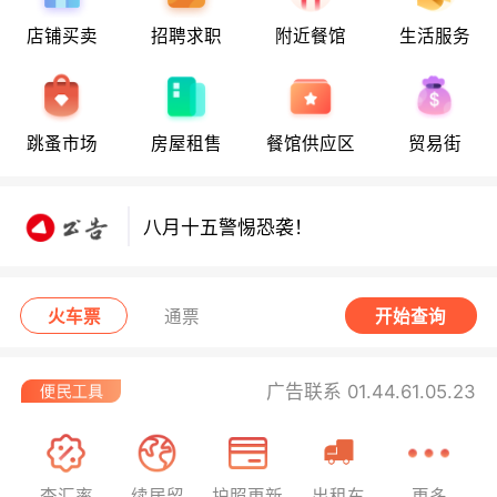
店铺买卖
招聘求职
附近餐馆
生活服务
八月十五警惕恐袭！
跳蚤市场
房屋租售
餐馆供应区
贸易街
八月十五警惕恐袭！
八月十五警惕恐袭！
火车票
通票
开始查询
广告联系 01.44.61.05.23
查汇率
续居留
护照更新
出租车
更多