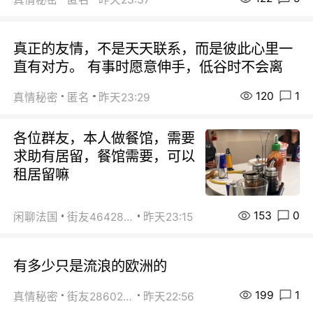
真正的友情，不是天天联系，而是彼此心里一
直有对方。 有事时愿意伸手，低谷时不会离
120
1
真情秘密
匿名
昨天23:29
各位群友，本人做餐馆，需要
求助有居留，餐馆需要，可以
租居留嘛
153
0
闲聊法国
街友46428878
昨天23:15
有多少只是流浪的欧洲的
199
1
真情秘密
街友28602925
昨天22:56