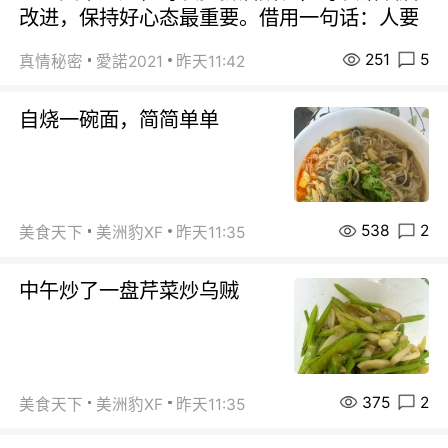
改进，保持好心态最重要。借用一句话：人要
251
5
真情秘密
愛諾2021
昨天11:42
自烧一碗面，简简单单
538
2
美食天下
美洲豹XF
昨天11:35
中午炒了一盘芹菜炒乌贼
375
2
美食天下
美洲豹XF
昨天11:35