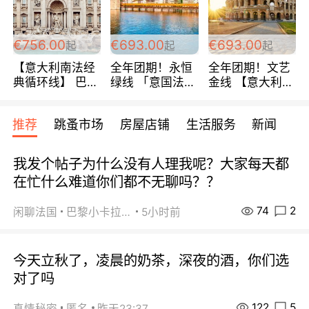
包拼房~
€756.00
€693.00
€693.00
起
起
起
【意大利南法经
全年团期！永恒
全年团期！文艺
典循环线】 巴黎
绿线 「意国法
金线 【意大利一
上下 所有日期铁
南」巴黎上下 去
地】 循环7日游
发！ 全程四星级
意大利 南法 99
全程693欧/人起
推荐
跳蚤市场
房屋店铺
生活服务
新闻
宾馆 108欧/天起
欧/天起 ~包拼房
每周铁发！
全程756欧/位
我发个帖子为什么没有人理我呢？大家每天都
在忙什么难道你们都不无聊吗？？
74
2
闲聊法国
巴黎小卡拉咪
5小时前
今天立秋了，凌晨的奶茶，深夜的酒，你们选
对了吗
122
5
真情秘密
匿名
昨天23:37