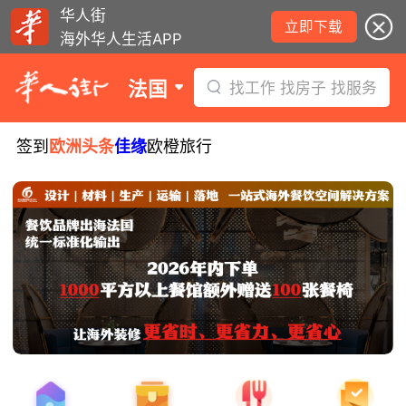
华人街
立即下载
海外华人生活APP
法国
找工作 找房子 找服务
签到
欧洲头条
佳缘
欧橙旅行