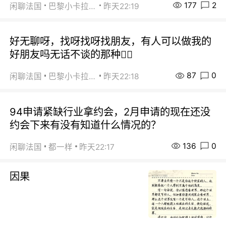
177
2
闲聊法国
巴黎小卡拉咪
昨天22:19
好无聊呀，找呀找呀找朋友，有人可以做我的
好朋友吗无话不谈的那种😮‍💨
87
0
闲聊法国
巴黎小卡拉咪
昨天22:18
94申请紧缺行业拿约会，2月申请的现在还没
约会下来有没有知道什么情况的？
136
0
闲聊法国
都一样
昨天22:17
因果