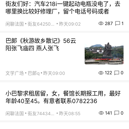
街友们好：汽车218i一键起动电瓶没电了，去
哪里换比较好修理厂，留个电话号码或者
287
1
闲聊法国
街友64250024
昨天09:02
巴郞《秋游故乡散记》56云
阳张飞庙四 燕人张飞
122
0
文学广场
巴郞q
昨天09:00
小巴黎求租居留，女，餐馆长期报工用，最好
年龄40至45。有意者联系0782236
141
0
闲聊法国
街友74434350
昨天08:55