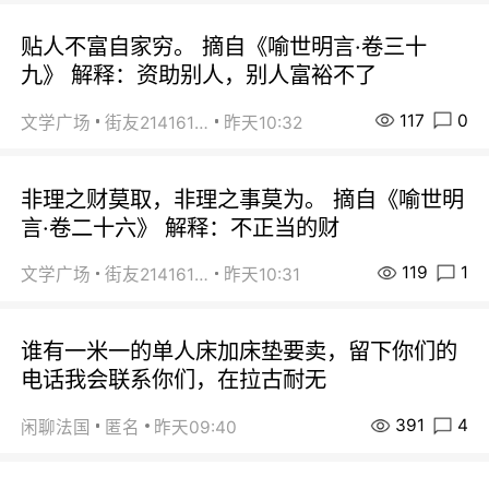
贴人不富自家穷。 摘自《喻世明言·卷三十
九》 解释：资助别人，别人富裕不了
117
0
文学广场
街友21416156
昨天10:32
非理之财莫取，非理之事莫为。 摘自《喻世明
言·卷二十六》 解释：不正当的财
119
1
文学广场
街友21416156
昨天10:31
谁有一米一的单人床加床垫要卖，留下你们的
电话我会联系你们，在拉古耐无
391
4
闲聊法国
匿名
昨天09:40