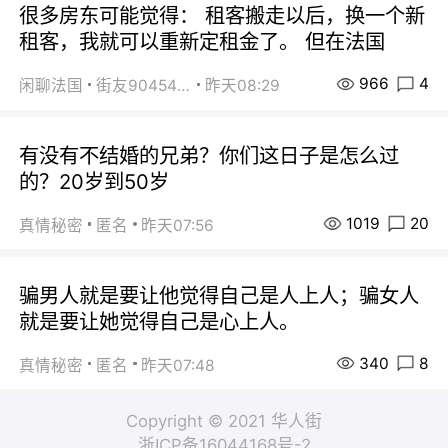
很多房东可能觉得： 租客搬走以后，换一个新
租客，我就可以重新定租金了。 但在法国
966
4
闲聊法国
街友90454511
昨天08:29
有没有不结婚的兄弟？你们这日子是怎么过
的？20岁到50岁
1019
20
真情秘密
匿名
昨天07:56
骗男人就是要让他觉得自己是人上人；骗女人
就是要让她觉得自己是心上人。
340
8
真情秘密
匿名
昨天07:48
Copyright © 2021 华人街
浙ICP备16044168号-2