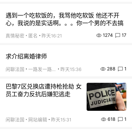
遇到一个吃软饭的，我骂他吃软饭 他还不开
心，我说的是实话啊。。。你一个男的不去搞
1274
17
真情秘密
匿名
昨天16:21
求介绍离婚律师
288
1
闲聊法国
一路发一路发
昨天15:36
巴黎7区兑换店遭持枪抢劫 女
员工奋力反抗后嫌犯逃走
618
1
闲聊法国
网站编辑
昨天15:31