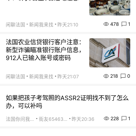
478
1
闲聊法国
新闻我来找
昨天21:10
法国农业信贷银行客户注意：
新型诈骗瞄准银行账户信息，
912人已输入账号或密码
218
0
闲聊法国
新闻我来找
昨天21:07
如果把孩子考驾照的ASSR2证明找不到了怎么
办，可以补吗
228
1
法国你问我答
街友65463281
昨天20:36