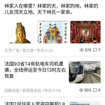
林家人在哪里？林家的天，林家的地，林家的
儿女顶天立地。天下林氏一家亲。
570
7
文学广场
楚汉唐
昨天11:23
法国93省T4有轨电车司机遭
袭，全线停运至今日13时左右
恢复
503
0
闲聊法国
新闻我来找
昨天11:08
法国7月住宅入室盗窃案超1.8