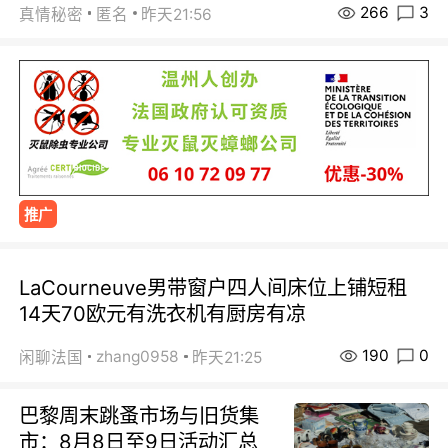
266
3
真情秘密
匿名
昨天21:56
推广
LaCourneuve男带窗户四人间床位上铺短租
14天70欧元有洗衣机有厨房有凉
190
0
zhang0958
闲聊法国
昨天21:25
巴黎周末跳蚤市场与旧货集
市：8月8日至9日活动汇总