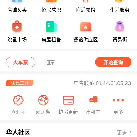
店铺买卖
招聘求职
附近餐馆
生活服务
跳蚤市场
房屋租售
餐馆供应区
贸易街
火车票
通票
开始查询
广告联系 01.44.61.05.23
查汇率
续居留
护照更新
出租车
更多
华人社区
更多