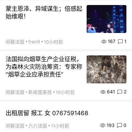
蒙主恩泽、异域谋生；倍感起
始维艰！
167
1
fren9
闲聊法国
10小时前
法国拟向烟草生产企业征税，
为森林火灾防治筹资：专家称
“烟草企业应承担责任”
641
2
闲聊法国
新闻我来找
10小时前
出租居留 报工 女 0767591468
193
0
闲聊法国
六六法国
11小时前