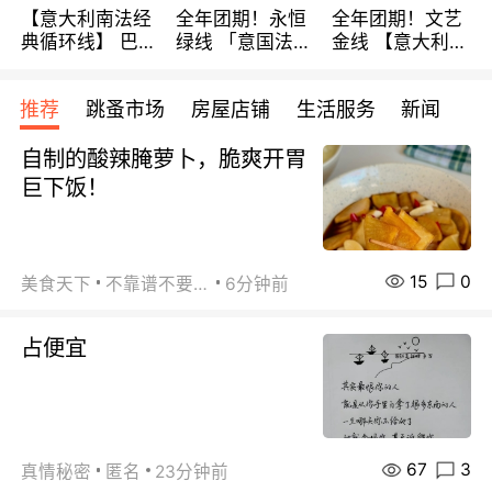
【意大利南法经
全年团期！永恒
全年团期！文艺
典循环线】 巴黎
绿线 「意国法
金线 【意大利一
上下 所有日期铁
南」巴黎上下 去
地】 循环7日游
发！ 全程四星级
意大利 南法 99
全程693欧/人起
推荐
跳蚤市场
房屋店铺
生活服务
新闻
宾馆 108欧/天起
欧/天起 ~包拼房
每周铁发！
全程756欧/位
自制的酸辣腌萝卜，脆爽开胃
巨下饭！
15
0
美食天下
不靠谱不要联系
6分钟前
占便宜
67
3
真情秘密
匿名
23分钟前