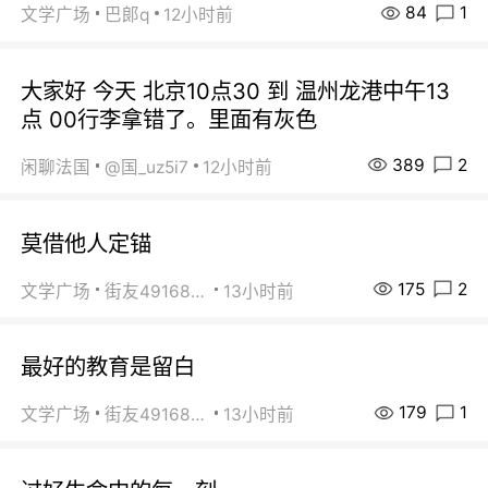
84
1
文学广场
巴郞q
12小时前
大家好 今天 北京10点30 到 温州龙港中午13
点 00行李拿错了。里面有灰色
389
2
闲聊法国
@国_uz5i7
12小时前
莫借他人定锚
175
2
文学广场
街友49168527
13小时前
最好的教育是留白
179
1
文学广场
街友49168527
13小时前