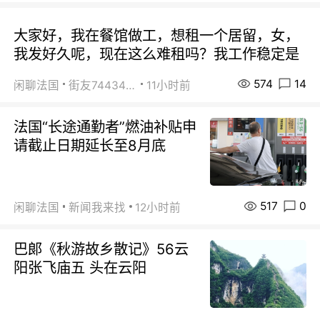
大家好，我在餐馆做工，想租一个居留，女，
我发好久呢，现在这么难租吗？我工作稳定是
574
14
闲聊法国
街友74434350
11小时前
法国“长途通勤者”燃油补贴申
请截止日期延长至8月底
517
0
闲聊法国
新闻我来找
12小时前
巴郞《秋游故乡散记》56云
阳张飞庙五 头在云阳