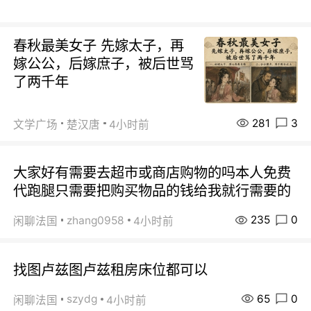
春秋最美女子 先嫁太子，再
嫁公公，后嫁庶子，被后世骂
了两千年
281
3
文学广场
楚汉唐
4小时前
大家好有需要去超市或商店购物的吗本人免费
代跑腿只需要把购买物品的钱给我就行需要的
235
0
zhang0958
闲聊法国
4小时前
找图卢兹图卢兹租房床位都可以
65
0
szydg
闲聊法国
4小时前