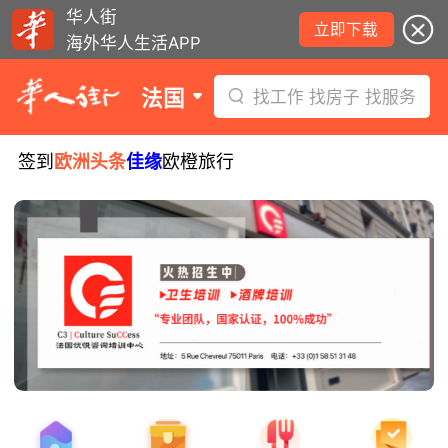
华人街
立即下载
海外华人生活APP
法国
找工作 找房子 找服务
签到
欧洲头条
佳缘
欧橙旅行