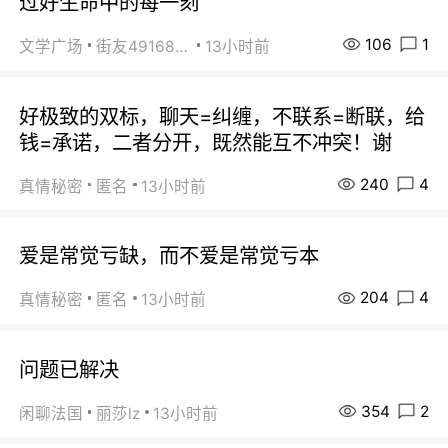
过好生命中的每一刻
106
1
文学广场
街友49168527
13小时前
好极致的双标，聊天=纠缠，不联系=断联，给
钱=承诺，二者分开，既然能互不冲突！谢
240
4
真情秘密
匿名
13小时前
爱是常觉亏缺，而不爱是常觉亏本
204
4
真情秘密
匿名
13小时前
问题已解决
354
2
闲聊法国
丽莎lz
13小时前