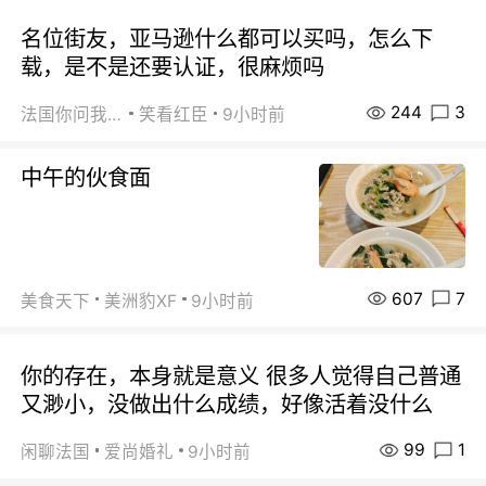
名位街友，亚马逊什么都可以买吗，怎么下
载，是不是还要认证，很麻烦吗
244
3
法国你问我答
笑看红臣
9小时前
中午的伙食面
607
7
美食天下
美洲豹XF
9小时前
你的存在，本身就是意义 很多人觉得自己普通
又渺小，没做出什么成绩，好像活着没什么
99
1
闲聊法国
爱尚婚礼
9小时前