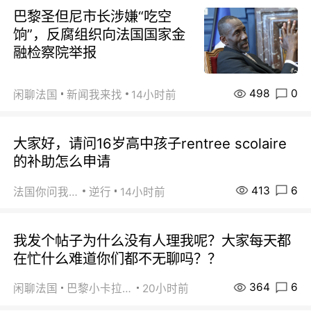
巴黎圣但尼市长涉嫌“吃空
饷”，反腐组织向法国国家金
融检察院举报
498
0
闲聊法国
新闻我来找
14小时前
大家好，请问16岁高中孩子rentree scolaire
的补助怎么申请
413
6
法国你问我答
逆行
14小时前
我发个帖子为什么没有人理我呢？大家每天都
在忙什么难道你们都不无聊吗？？
364
6
闲聊法国
巴黎小卡拉咪
20小时前