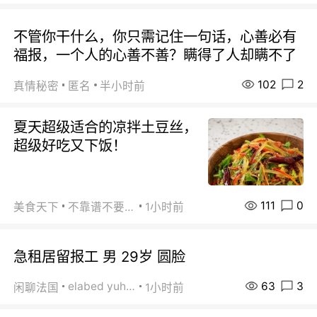
不管你干什么，你只需记住一句话，心善必有
福报，一个人的心善不善？瞒得了人却瞒不了
102
2
真情秘密
匿名
半小时前
夏天超级适合的凉拌土豆丝，
超级好吃又下饭！
111
0
美食天下
不靠谱不要联系
1小时前
急租居留报工 男 29岁 圆脸
63
3
elabed yuhua
闲聊法国
1小时前