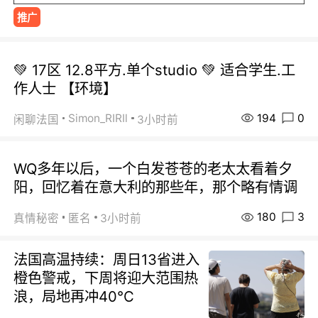
推广
💚 17区 12.8平方.单个studio 💚 适合学生.工
作人士 【环境】
194
0
Simon_RIRIl
闲聊法国
3小时前
WQ多年以后，一个白发苍苍的老太太看着夕
阳，回忆着在意大利的那些年，那个略有情调
180
3
真情秘密
匿名
3小时前
法国高温持续：周日13省进入
橙色警戒，下周将迎大范围热
浪，局地再冲40℃