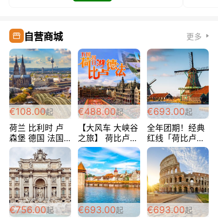
自营商城
更多
€108.00
€488.00
€693.00
起
起
起
荷兰 比利时 卢
【大风车 大峡谷
全年团期！经典
森堡 德国 法国
之旅】 荷比卢德
红线「荷比卢德
超爽玩遍西欧 循
法 巴黎上下 经
法」七天循环 五
环线 全程四星宾
典五国四日游
国 仅售99欧/人/
馆 108欧/人/天
488欧/人
天！巴黎上下！
包拼房~
€756.00
€693.00
€693.00
起
起
起