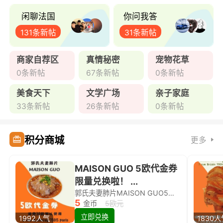
闲聊法国
你问我答
131条新帖
31条新帖
商家自荐区
真情秘密
宠物花草
0条新帖
67条新帖
0条新帖
美食天下
文学广场
亲子家庭
33条新帖
26条新帖
0条新帖
积分商城
更多
MAISON GUO 5欧代金券
限量兑换啦！ ...
郭氏夫妻肺片MAISON GUO5欧代金券限量兑换啦！
5
金币
5欧元
立即兑换
1992人气
1830