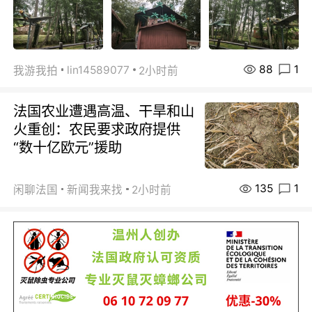
88
1
lin14589077
我游我拍
2小时前
法国农业遭遇高温、干旱和山
火重创：农民要求政府提供
“数十亿欧元”援助
135
1
闲聊法国
新闻我来找
2小时前