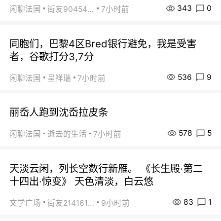
343
0
闲聊法国
街友90454511
7小时前
同胞们，巴黎4区Bred银行避免，我是受害
者，谷歌打分3,7分
536
9
闲聊法国
呈祥瑞
7小时前
丽岙人跑到沈岙拉皮条
578
5
闲聊法国
逝去的生活
7小时前
天淡云闲，列长空数行新雁。 《长生殿·第二
十四出·惊变》 天色清淡，白云悠
83
1
文学广场
街友21416156
9小时前