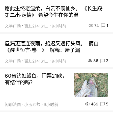
愿此生终老温柔，白云不羡仙乡。 《长生殿·
第二出·定情》 希望今生在你的温
74
1
文学广场
街友21416156
9小时前
屋漏更遭连夜雨，船迟又遇打头风。 摘自
《醒世恒言·卷一》 解释：屋子漏
86
2
文学广场
街友21416156
9小时前
60省钓虹鳟鱼，门票21欧，
有结伴的吗？
489
5
闲聊法国
小玉老师
9小时前