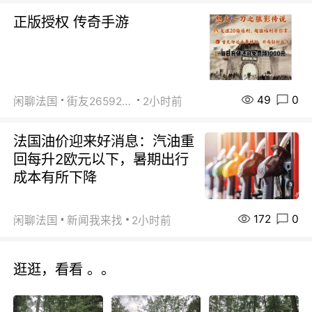
正版授权 传奇手游
49
0
闲聊法国
街友26592800
2小时前
法国油价迎来好消息：汽油重
回每升2欧元以下，暑期出行
成本有所下降
172
0
闲聊法国
新闻我来找
2小时前
逛逛，看看 。。