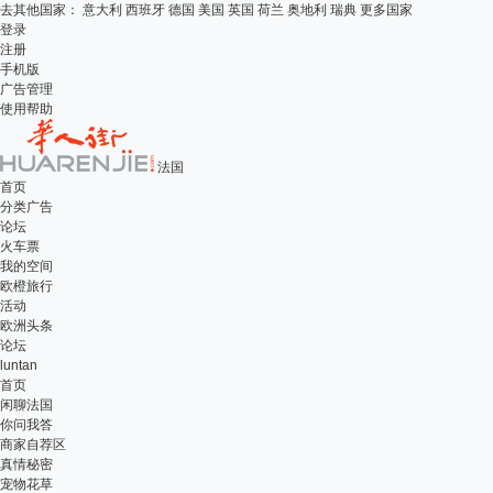
去其他国家：
意大利
西班牙
德国
美国
英国
荷兰
奥地利
瑞典
更多国家
登录
注册
手机版
广告管理
使用帮助
法国
首页
分类广告
论坛
火车票
我的空间
欧橙旅行
活动
欧洲头条
论坛
luntan
首页
闲聊法国
你问我答
商家自荐区
真情秘密
宠物花草