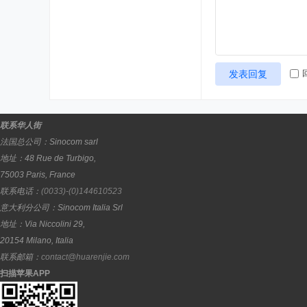
发表回复
联系华人街
法国总公司：
Sinocom sarl
地址：
48 Rue de Turbigo,
75003
Paris
,
France
联系电话：
(0033)-(0)144610523
意大利分公司：
Sinocom Italia Srl
地址：
Via Niccolini 29,
20154
Milano
,
Italia
联系邮箱：
contact@huarenjie.com
扫描苹果APP